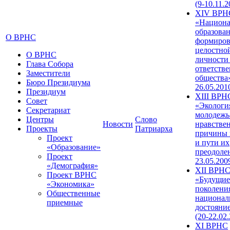
(9-10.11.2
XIV ВРН
«Национа
образован
О ВРНС
формиров
целостно
О ВРНС
личности
Глава Собора
ответств
Заместители
общества»
Бюро Президиума
26.05.201
Президиум
XIII ВРН
Совет
«Экологи
Секретариат
молодежь
Центры
Слово
Новости
нравстве
Проекты
Патриарха
причины 
Проект
и пути их
«Образование»
преодолен
Проект
23.05.200
«Демография»
XII ВРН
Проект ВРНС
«Будущие
«Экономика»
поколени
Общественные
национал
приемные
достояни
(20-22.02
XI ВРНС