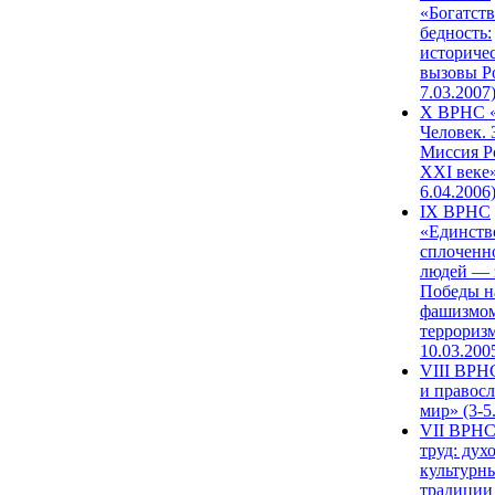
«Богатств
бедность:
историче
вызовы Ро
7.03.2007
X ВРНС «
Человек. 
Миссия Р
XXI веке»
6.04.2006
IX ВРНС
«Единств
сплоченн
людей — 
Победы н
фашизмом
терроризм
10.03.200
VIII ВРН
и правос
мир» (3-5
VII ВРНС
труд: дух
культурн
традиции