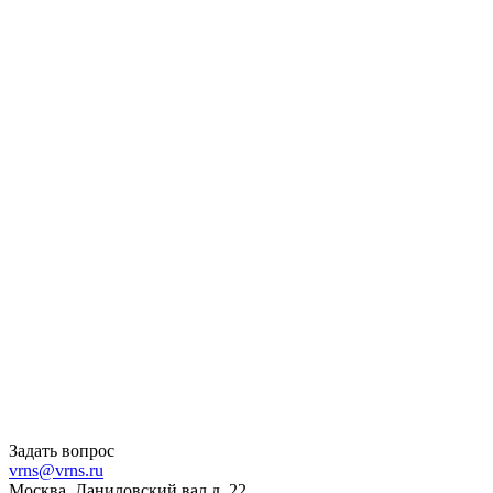
Задать вопрос
vrns@vrns.ru
Москва, Даниловский вал д. 22