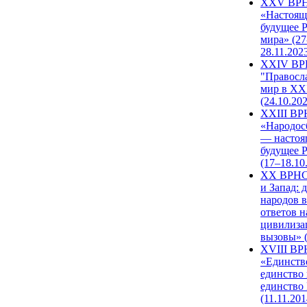
XXV ВР
«Настоящ
будущее 
мира» (27
28.11.202
XXIV В
"Правосл
мир в XXI
(24.10.20
XXIII В
«Народос
— настоя
будущее 
(17–18.10
XX ВРНС
и Запад: 
народов в
ответов н
цивилиза
вызовы» (
XVIII В
«Единств
единство 
единство
(11.11.201