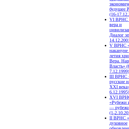
экономич
будущее 
(16-17.12
VI ВРНС 
вера и
цивилиза
Диалог эп
14.12.200
V ВРНС «
накануне 
летия хри
Вера. Нар
Власть» (
7.12.1999
III ВРНС 
русские н
XXI века»
6.12.1995
XVI ВРН
«Рубежи 
— рубежи
(1-2.10.20
II ВРНС 
духовное
обновлен