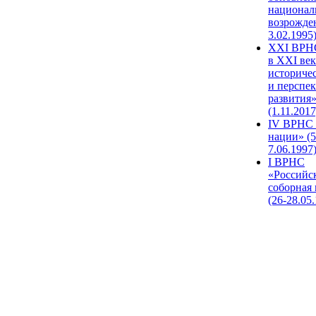
национал
возрожде
3.02.1995
XХI ВРНС
в XXI век
историче
и перспе
развития
(1.11.2017
IV ВРНС 
нации» (5
7.06.1997
I ВРНС
«Российс
соборная
(26-28.05