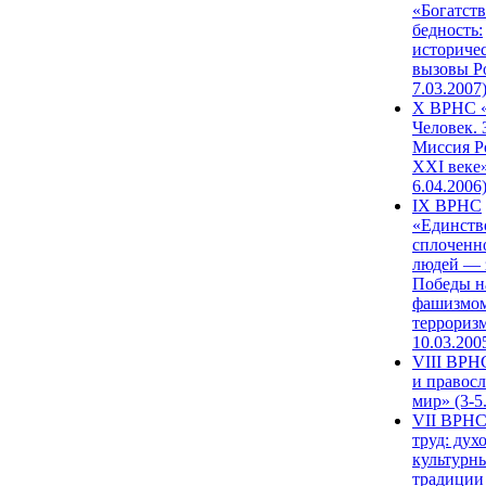
«Богатств
бедность:
историче
вызовы Ро
7.03.2007
X ВРНС «
Человек. 
Миссия Р
XXI веке»
6.04.2006
IX ВРНС
«Единств
сплоченн
людей — 
Победы н
фашизмом
терроризм
10.03.200
VIII ВРН
и правос
мир» (3-5
VII ВРНС
труд: дух
культурн
традиции