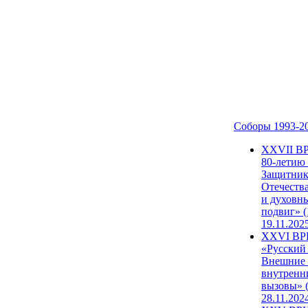
Соборы 1993-2
ХХVII В
80-летию
Защитни
Отечеств
и духовн
подвиг» (
19.11.202
XXVI В
«Русский
Внешние
внутренн
вызовы» (
28.11.202