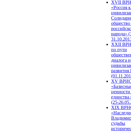
XVII ВР
«Россия к
цивилиза
Солидарн
общество
российск
народа» (
31.10.201
XXII ВРН
по пути
обществе
диалога и
цивилиза
развития
(01.11.201
XV ВРН
«Базисны
ценности
единства
(25-26.05.
XIX ВРН
«Наследи
Владимир
судьбы
историче