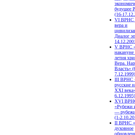
экономич
будущее 
(16-17.12
VI ВРНС 
вера и
цивилиза
Диалог эп
14.12.200
V ВРНС «
накануне 
летия хри
Вера. Нар
Власть» (
7.12.1999
III ВРНС 
русские н
XXI века»
6.12.1995
XVI ВРН
«Рубежи 
— рубежи
(1-2.10.20
II ВРНС 
духовное
обновлен