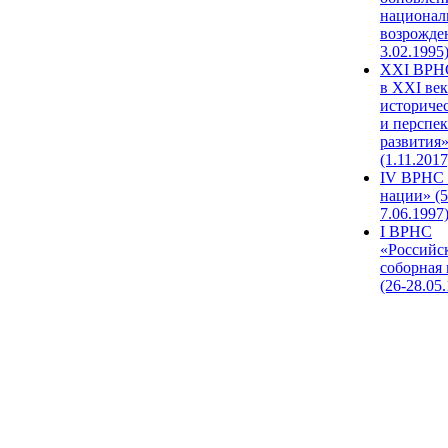
национал
возрожде
3.02.1995
XХI ВРНС
в XXI век
историче
и перспе
развития
(1.11.2017
IV ВРНС 
нации» (5
7.06.1997
I ВРНС
«Российс
соборная
(26-28.05