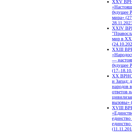
XXV ВР
«Настоящ
будущее 
мира» (27
28.11.202
XXIV В
"Правосл
мир в XXI
(24.10.20
XXIII В
«Народос
— настоя
будущее 
(17–18.10
XX ВРНС
и Запад: 
народов в
ответов н
цивилиза
вызовы» (
XVIII В
«Единств
единство 
единство
(11.11.201