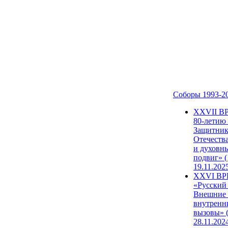
Соборы 1993-2
ХХVII В
80-летию
Защитни
Отечеств
и духовн
подвиг» (
19.11.202
XXVI В
«Русский
Внешние
внутренн
вызовы» (
28.11.202