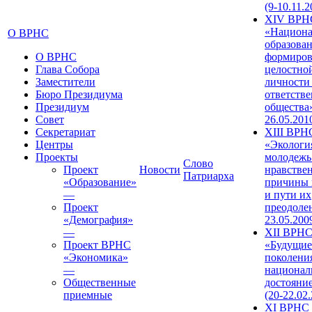
(9-10.11.2
XIV ВРН
«Национа
О ВРНС
образован
О ВРНС
формиров
Глава Собора
целостно
Заместители
личности
Бюро Президиума
ответств
Президиум
общества»
Совет
26.05.201
Секретариат
XIII ВРН
Центры
«Экологи
Проекты
молодежь
Слово
Проект
Новости
нравстве
Патриарха
«Образование»
причины 
—
и пути их
Проект
преодолен
«Демография»
23.05.200
—
XII ВРН
Проект ВРНС
«Будущие
«Экономика»
поколени
—
национал
Общественные
достояни
приемные
(20-22.02
XI ВРНС