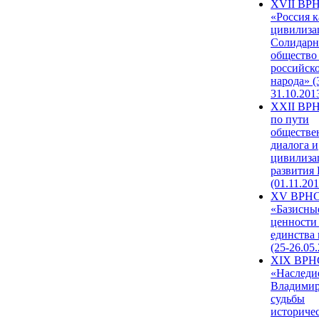
XVII ВР
«Россия к
цивилиза
Солидарн
общество
российск
народа» (
31.10.201
XXII ВРН
по пути
обществе
диалога и
цивилиза
развития
(01.11.201
XV ВРН
«Базисны
ценности
единства
(25-26.05.
XIX ВРН
«Наследи
Владимир
судьбы
историче