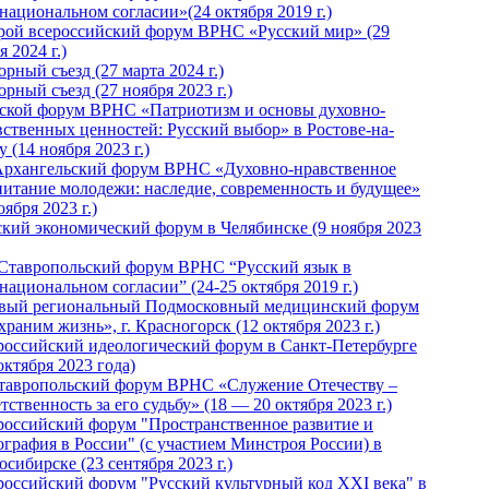
национальном согласии»(24 октября 2019 г.)
рой всероссийский форум ВРНС «Русский мир» (29
 2024 г.)
рный съезд (27 марта 2024 г.)
рный съезд (27 ноября 2023 г.)
ской форум ВРНС «Патриотизм и основы духовно-
вственных ценностей: Русский выбор» в Ростове-на-
 (14 ноября 2023 г.)
Архангельский форум ВРНС «Духовно-нравственное
питание молодежи: наследие, современность и будущее»
оября 2023 г.)
ский экономический форум в Челябинске (9 ноября 2023
 Ставропольский форум ВРНС “Русский язык в
национальном согласии” (24-25 октября 2019 г.)
вый региональный Подмосковный медицинский форум
раним жизнь», г. Красногорск (12 октября 2023 г.)
российский идеологический форум в Санкт-Петербурге
октября 2023 года)
тавропольский форум ВРНС «Служение Отечеству –
тственность за его судьбу» (18 — 20 октября 2023 г.)
российский форум "Пространственное развитие и
ография в России" (с участием Минстроя России) в
сибирске (23 сентября 2023 г.)
российский форум "Русский культурный код XXI века" в