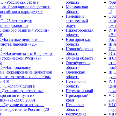
С «Россия как страна-
область
Фор
ция. Солидарное общество и
Мурманская
сов
оссийского народа» (30-
область
г.)
3)
Ненецкий
Общ
С «25 лет по пути
автономный
нац
нного диалога и
округ
име
ционного развития России»
Нижегородская
IV 
8)
область
«Во
«Базисные ценности —
Новгородская
Росс
инства народов» (25-
область
III
1)
Новосибирская
Иоа
 «Наследие князя Владимира
область
I С
исторической Руси» (9-
Омская область
II 
5)
Оренбургская
отве
С «Национальное
область
нояб
ние: формирование целостной
Орловская
III
 и ответственного общества»
область
русс
.2010)
Пензенская
IV 
С «Экология души и
область
цен
. Духовно-нравственные
Пермский край
дека
кризисов и пути их
Приморский
V С
ия» (21-23.05.2009)
край
2017
 «Будущие поколения —
Псковская
VI 
ное достояние России» (20-
область
люде
8)
Республика
VII