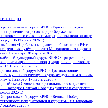
 И СЪЕЗДЫ
ежрегиональный форум ВРНС «Единство народов
сии в решении вопросов народосбережения,
национального согласия и миграционной политики» (г.
оград, 18-19 июня 2026 г.)
глый стол «Проблемы миграционной политики РФ и
и её решения путём принятия Миграционного кодекса»
Санкт-Петербург, 20 марта 2026 г.)
одёжный культурный форум ВРНС «Три реки — один
ок: цивилизационный выбор, традиции и единство» (г.
ь, 17-18 марта 2026 г.)
региональный форум ВРНС «Противостояние
ультизму и неоязычеству как угрозам духовным основам
ии» (г. Иваново, 17 марта 2026 г.)
орный съезд Смоленского регионального отделения
С «Наследие Великой Победы: единство в сохранении»
ноября 2025 г.)
 Ставропольский форум ВРНС «Великая Победа:
етственность перед историей и будущим» (г. Ставрополь,
7 октября 2025 г.)