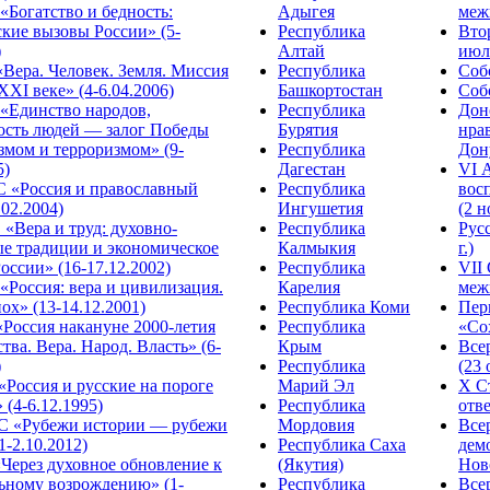
Богатство и бедность:
Адыгея
меж
кие вызовы России» (5-
Республика
Вто
)
Алтай
июля
Вера. Человек. Земля. Миссия
Республика
Собо
XXI веке» (4-6.04.2006)
Башкортостан
Собо
«Единство народов,
Республика
Дон
ость людей — залог Победы
Бурятия
нра
змом и терроризмом» (9-
Республика
Дону
5)
Дагестан
VI 
С «Россия и православный
Республика
вос
.02.2004)
Ингушетия
(2 н
«Вера и труд: духовно-
Республика
Рус
ые традиции и экономическое
Калмыкия
г.)
оссии» (16-17.12.2002)
Республика
VII
Россия: вера и цивилизация.
Карелия
меж
ох» (13-14.12.2001)
Республика Коми
Пер
Россия накануне 2000-летия
Республика
«Сох
тва. Вера. Народ. Власть» (6-
Крым
Все
)
Республика
(23 
«Россия и русские на пороге
Марий Эл
X С
 (4-6.12.1995)
Республика
отве
 «Рубежи истории — рубежи
Мордовия
Все
1-2.10.2012)
Республика Саха
дем
Через духовное обновление к
(Якутия)
Ново
ьному возрождению» (1-
Республика
Все