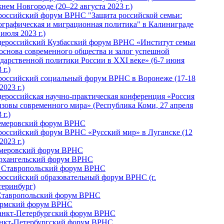
нем Новгороде (20–22 августа 2023 г.)
российский форум ВРНС "Защита российской семьи:
ографическая и миграционная политика" в Калиниграде
 июля 2023 г.)
ероссийский Кузбасский форум ВРНС «Институт семьи
 основа современного общества и залог успешной
ударственной политики России в ХХI веке» (6-7 июня
 г.)
российский социальный форум ВРНС в Воронеже (17-18
2023 г.)
ероссийская научно-практическая конференция «Россия
ызовы современного мира» (Республика Коми, 27 апреля
 г.)
Кемеровский форум ВРНС
российский форум ВРНС «Русский мир» в Луганске (12
2023 г.)
емеровский форум ВРНС
Архангельский форум ВРНС
I Ставропольский форум ВРНС
российский образовательный форум ВРНС (г.
теринбург)
Ставропольский форум ВРНС
ермский форум ВРНС
Санкт-Петербургский форум ВРНС
анкт-Петербургский форум ВРНС