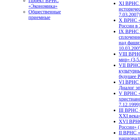
Проект ВРНС
XI ВРНС «
«Экономика»
историчес
Общественные
7.03.2007
приемные
X ВРНС «
России в 
IX ВРНС 
сплоченн
над фаши
10.03.200
VIII ВРН
мир» (3-5
VII ВРНС 
культурн
будущее Р
VI ВРНС «
Диалог эп
V ВРНС «
христианс
7.12.1999
III ВРНС 
XXI века»
XVI ВРНС
России» (
II ВРНС «
национал