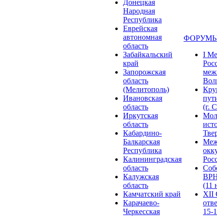
Донецкая
Народная
Республика
Еврейская
автономная
ФОРУМЫ
область
Забайкальский
I М
край
Рос
Запорожская
меж
область
Волг
(Мелитополь)
Кру
Ивановская
пут
область
(г. 
Иркутская
Мол
область
ист
Кабардино-
Твер
Балкарская
Меж
Республика
окк
Калининградская
Росс
область
Соб
Калужская
ВРН
область
(11 
Камчатский край
XII
Карачаево-
отв
Черкесская
15-1