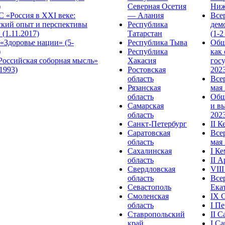
)
Северная Осетия
Ниж
 «Россия в XXI веке:
— Алания
Все
ский опыт и перспективы
Республика
дем
 (1.11.2017)
Татарстан
(1-2
«Здоровье нации» (5-
Республика Тыва
Общ
)
Республика
как
Российская соборная мысль»
Хакасия
гос
.1993)
Ростовская
2023
область
Все
Рязанская
мая 
область
Общ
Самарская
и в
область
2023
Санкт-Петербург
II 
Саратовская
Все
область
мая 
Сахалинская
I К
область
II 
Свердловская
VII
область
Все
Севастополь
Ека
Смоленская
IX 
область
I П
Ставропольский
II 
край
I С