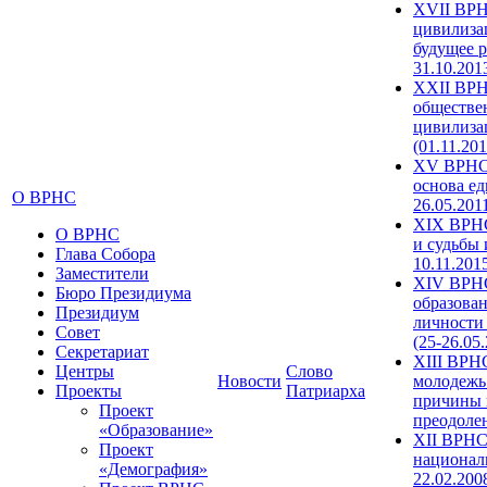
XVII ВРН
цивилиза
будущее р
31.10.201
XXII ВРН
обществе
цивилиза
(01.11.201
XV ВРНС 
основа ед
О ВРНС
26.05.201
XIX ВРНС
О ВРНС
и судьбы 
Глава Собора
10.11.201
Заместители
XIV ВРН
Бюро Президиума
образова
Президиум
личности
Совет
(25-26.05
Секретариат
XIII ВРН
Центры
Слово
Новости
молодежь
Проекты
Патриарха
причины 
Проект
преодолен
«Образование»
XII ВРНС
Проект
националь
«Демография»
22.02.200