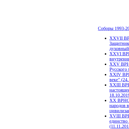
Соборы 1993-2
ХХVII ВР
Защитник
духовный 
XXVI ВРН
внутренни
XXV ВРНС
Русского 
XXIV ВРН
веке" (24
XXIII ВР
настоящее
18.10.201
XX ВРНС 
народов в
цивилиза
XVIII ВР
единство 
(11.11.201