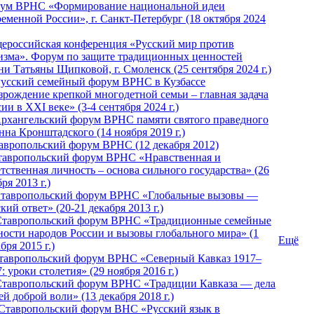
ум ВРНС «Формирование национальной идеи
ременной России», г. Санкт-Петербург (18 октября 2024
ероссийская конференция «Русский мир против
изма». Форум по защите традиционных ценностей
ни Татьяны Щипковой, г. Смоленск (25 сентября 2024 г.)
Русский семейный форум ВРНС в Кузбассе
зрождение крепкой многодетной семьи – главная задача
ии в XXI веке» (3-4 сентября 2024 г.)
 Архангельский форум ВРНС памяти святого праведного
нна Кронштадского (14 ноября 2019 г.)
тавропольский форум ВРНС (12 декабря 2012)
Ставропольский форум ВРНС «Нравственная и
тственная личность – основа сильного государства» (26
ря 2013 г.)
 Ставропольский форум ВРНС «Глобальные вызовы —
кий ответ» (20-21 декабря 2013 г.)
Ставропольский форум ВРНС «Традиционные семейные
ности народов России и вызовы глобального мира» (1
Ещё
бря 2015 г.)
тавропольский форум ВРНС «Северный Кавказ 1917–
: уроки столетия» (29 ноября 2016 г.)
Ставропольский форум ВРНС «Традиции Кавказа — дела
й доброй воли» (13 декабря 2018 г.)
 Ставропольский форум ВHС «Русский язык в