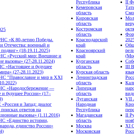
Республика
II 
Кемеровская
Тат
область
Смол
Кировская
Мол
область
веру
Костромская
октя
025
область
Фор
НС «К 80-летию Победы.
Краснодарский
2025
и Отечества: военный и
край
Общ
подвиг» (18-19.11.2025)
Красноярский
рел
С «Русский мир: Внешние и
край
(Мос
е вызовы» (27-28.11.2024)
Курганская
Собо
 «Настоящее и будущее
область
III
мира» (27-28.11.2023)
Курская область
язы
С "Православие и мир в XXI
Ленинградская
Росс
.10.2022)
область
Кал
НС «Народосбережение —
Липецкая
нар
 и будущее России» (17–
область
видо
9)
Луганская
VII
«Россия и Запад: диалог
Народная
Кро
 поисках ответов на
Республика
перс
ционные вызовы» (1.11.2016)
Магаданская
II 
НС «Единство истории,
область
нояб
народа, единство России»
Москва
ХI 
4)
Московская
Росс