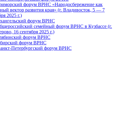
Приморский форум ВРНС «Народосбережение как
ный вектор развития края» (г. Владивосток, 5 — 7
ря 2025 г.)
рхангельский форум ВРНС
бщероссийский семейный форум ВРНС в Кузбассе (г.
рово, 16 сентября 2025 г.)
елябинский форум ВРНС
ибирский форум ВРНС
 Санкт-Петербургский форум ВРНС