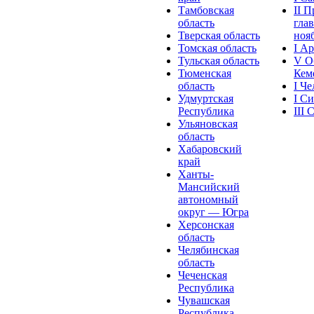
Тамбовская
II 
область
глав
Тверская область
нояб
Томская область
I А
Тульская область
V О
Тюменская
Кеме
область
I Ч
Удмуртская
I С
Республика
III
Ульяновская
область
Хабаровский
край
Ханты-
Мансийский
автономный
округ — Югра
Херсонская
область
Челябинская
область
Чеченская
Республика
Чувашская
Рeспублика