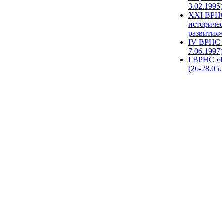
3.02.1995
XХI ВРНС
историче
развития»
IV ВРНС 
7.06.1997
I ВРНС «
(26-28.05