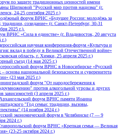
Форум по защите традиционных ценностей имени
ьяны Щипковой "Русский мир против нацизма" (г.
енск, 24-25 сентября 2025 г.)
одёжный форум ВРНС «Будущее России: молодёжь за
, традиции, созидание» (г. Санкт-Петербург, 30-31
бря 2025 г.).
ум ВРНС «Сила в единстве» (г. Владивосток, 20 августа
 г.)
ероссийская научная конференция-форум «Культура и
игия: вклад в победу в Великой Отечественной войне»
ковская область, г. Химки, 25 апреля 2025 г.)
рный съезд (14 мая 2025 г.)
 Всероссийский форум ВРНС в Новосибирске «Русский
к – основа национальной безопасности и суверенитета
ии» (23 мая 2025 г.)
ининградский форум "От народосбережения к
одоумножению" против алкогольной угрозы и других
в зависимостей (3 апреля 2025 г.)
 Архангельский форум ВРНС памяти Иоанна
нштадского "Год семьи: традиции, вызовы,
пективы" (14 ноября 2024 г.)
Русский экономический форум в Челябинске (7 — 9
ря 2024 г.)
Ставропольский форум ВРНС «Крепкая семья — Великая
ия» (23-25 октября 2024 г.)