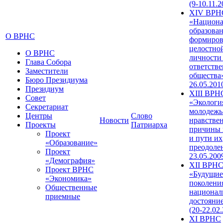
(9-10.11.2
XIV ВРН
«Национа
образован
О ВРНС
формиров
целостно
О ВРНС
личности
Глава Собора
ответств
Заместители
общества»
Бюро Президиума
26.05.201
Президиум
XIII ВРН
Совет
«Экологи
Секретариат
молодежь
Центры
Слово
Новости
нравстве
Проекты
Патриарха
причины 
Проект
и пути их
«Образование»
преодолен
Проект
23.05.200
«Демография»
XII ВРН
Проект ВРНС
«Будущие
«Экономика»
поколени
Общественные
национал
приемные
достояни
(20-22.02
XI ВРНС