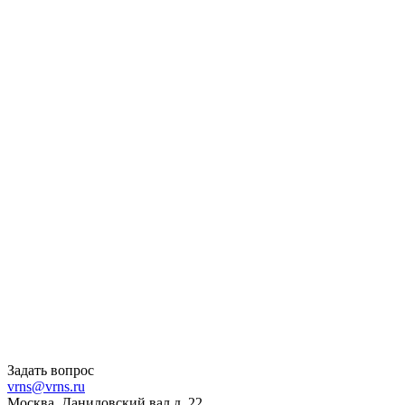
Задать вопрос
vrns@vrns.ru
Москва, Даниловский вал д. 22