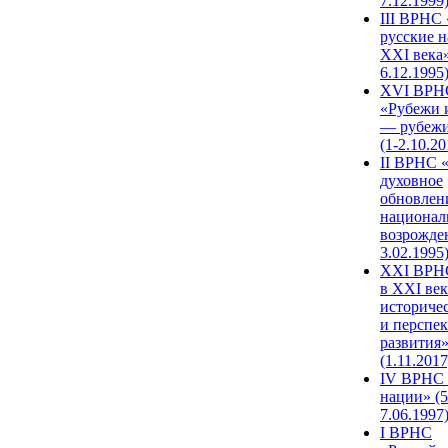
7.12.1999
III ВРНС 
русские н
XXI века»
6.12.1995
XVI ВРН
«Рубежи 
— рубежи
(1-2.10.20
II ВРНС 
духовное
обновлен
национал
возрожде
3.02.1995
XХI ВРНС
в XXI век
историче
и перспе
развития
(1.11.2017
IV ВРНС 
нации» (5
7.06.1997
I ВРНС