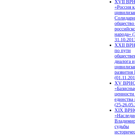
XVII ВР
«Россия к
цивилиза
Солидарн
общество
российск
народа» (
31.10.201
XXII ВРН
по пути
обществе
диалога и
цивилиза
развития
(01.11.201
XV ВРН
«Базисны
ценности
единства
(25-26.05.
XIX ВРН
«Наследи
Владимир
судьбы
историче