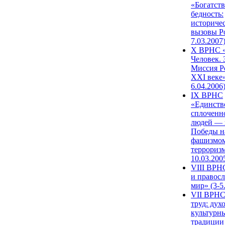
«Богатств
бедность:
историче
вызовы Ро
7.03.2007
X ВРНС «
Человек. 
Миссия Р
XXI веке»
6.04.2006
IX ВРНС
«Единств
сплоченн
людей — 
Победы н
фашизмом
терроризм
10.03.200
VIII ВРН
и правос
мир» (3-5
VII ВРНС
труд: дух
культурн
традиции