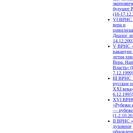
экономич
будущее 
(16-17.12
VI ВРНС 
вера и
цивилиза
Диалог эп
14.12.200
V ВРНС «
накануне 
летия хри
Вера. Нар
Власть» (
7.12.1999
III ВРНС 
русские н
XXI века»
6.12.1995
XVI ВРН
«Рубежи 
— рубежи
(1-2.10.20
II ВРНС 
духовное
обновлен