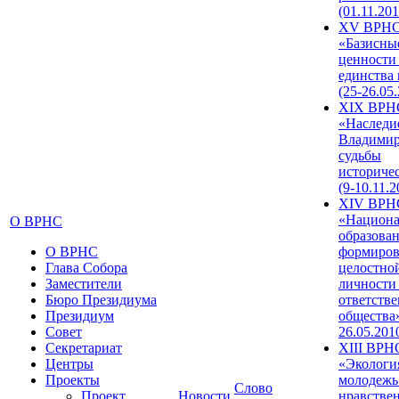
(01.11.201
XV ВРН
«Базисны
ценности
единства
(25-26.05.
XIX ВРН
«Наследи
Владимир
судьбы
историче
(9-10.11.2
XIV ВРН
«Национа
О ВРНС
образован
О ВРНС
формиров
Глава Собора
целостно
Заместители
личности
Бюро Президиума
ответств
Президиум
общества»
Совет
26.05.201
Секретариат
XIII ВРН
Центры
«Экологи
Проекты
молодежь
Слово
Проект
Новости
нравстве