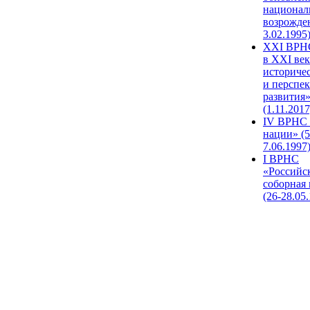
национал
возрожде
3.02.1995
XХI ВРНС
в XXI век
историче
и перспе
развития
(1.11.2017
IV ВРНС 
нации» (5
7.06.1997
I ВРНС
«Российс
соборная
(26-28.05