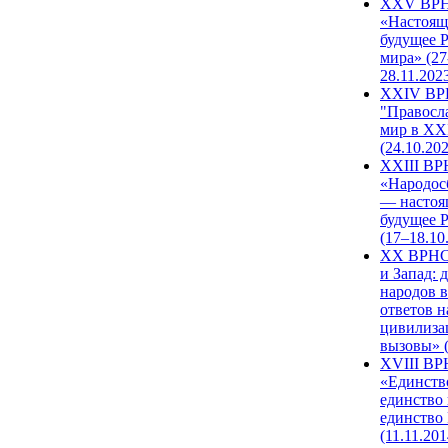
XXV ВР
«Настоящ
будущее 
мира» (27
28.11.202
XXIV В
"Правосл
мир в XXI
(24.10.20
XXIII В
«Народос
— настоя
будущее 
(17–18.10
XX ВРНС
и Запад: 
народов в
ответов н
цивилиза
вызовы» (
XVIII В
«Единств
единство 
единство
(11.11.201