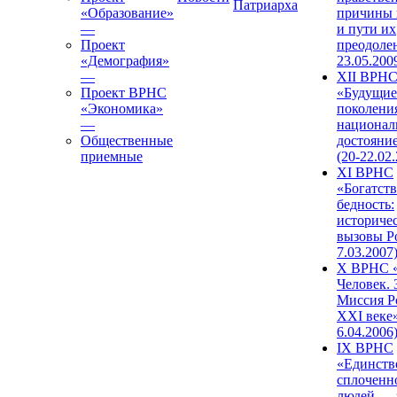
Патриарха
«Образование»
причины 
—
и пути их
Проект
преодолен
«Демография»
23.05.200
—
XII ВРН
Проект ВРНС
«Будущие
«Экономика»
поколени
—
национал
Общественные
достояни
приемные
(20-22.02
XI ВРНС
«Богатств
бедность:
историче
вызовы Ро
7.03.2007
X ВРНС «
Человек. 
Миссия Р
XXI веке»
6.04.2006
IX ВРНС
«Единств
сплоченн
людей — 