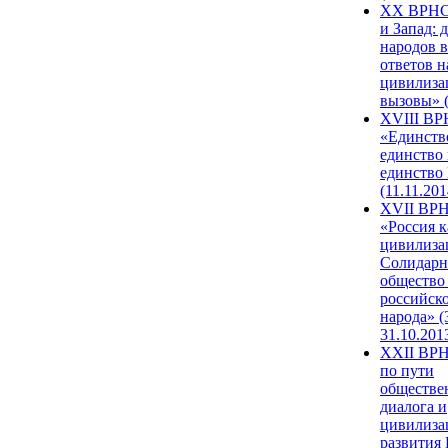
XX ВРНС
и Запад: 
народов в
ответов н
цивилиза
вызовы» (
XVIII В
«Единств
единство 
единство
(11.11.201
XVII ВР
«Россия к
цивилиза
Солидарн
общество
российск
народа» (
31.10.201
XXII ВРН
по пути
обществе
диалога и
цивилиза
развития