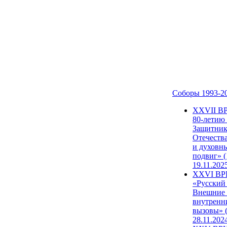
Соборы 1993-2
ХХVII В
80-летию
Защитни
Отечеств
и духовн
подвиг» (
19.11.202
XXVI В
«Русский
Внешние
внутренн
вызовы» (
28.11.202