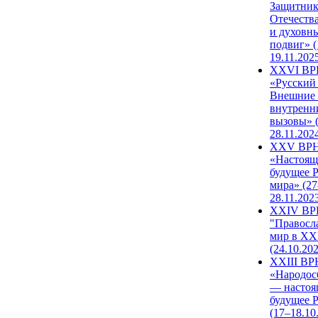
Защитни
Отечеств
и духовн
подвиг» (
19.11.202
XXVI В
«Русский
Внешние
внутренн
вызовы» (
28.11.202
XXV ВР
«Настоящ
будущее 
мира» (27
28.11.202
XXIV В
"Правосл
мир в XXI
(24.10.20
XXIII В
«Народос
— настоя
будущее 
(17–18.10