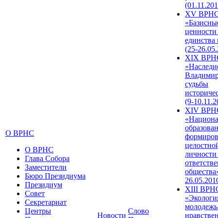
(01.11.201
XV ВРН
«Базисны
ценности
единства
(25-26.05.
XIX ВРН
«Наследи
Владимир
судьбы
историче
(9-10.11.2
XIV ВРН
«Национа
образован
О ВРНС
формиров
целостно
О ВРНС
личности
Глава Собора
ответств
Заместители
общества»
Бюро Президиума
26.05.201
Президиум
XIII ВРН
Совет
«Экологи
Секретариат
молодежь
Центры
Слово
Новости
нравстве