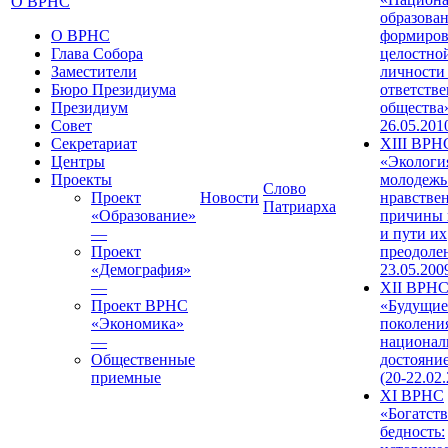
О ВРНС
образован
О ВРНС
формиров
Глава Собора
целостно
Заместители
личности
Бюро Президиума
ответств
Президиум
общества»
Совет
26.05.201
Секретариат
XIII ВРН
Центры
«Экологи
Проекты
молодежь
Слово
Проект
Новости
нравстве
Патриарха
«Образование»
причины 
—
и пути их
Проект
преодолен
«Демография»
23.05.200
—
XII ВРН
Проект ВРНС
«Будущие
«Экономика»
поколени
—
национал
Общественные
достояни
приемные
(20-22.02
XI ВРНС
«Богатств
бедность: