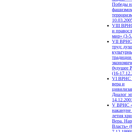
Победы н
фашизмом
терроризм
10.03.200
VIII ВРН
и правос
мир» (3-5
VII ВРНС
труд: дух
культурн
традиции
экономич
будущее 
(16-17.12
VI ВРНС 
вера и
цивилиза
Диалог эп
14.12.200
V ВРНС «
накануне 
летия хри
Вера. Нар
Власть» (
7.12.1999