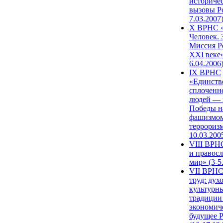
историче
вызовы Ро
7.03.2007
X ВРНС «
Человек. 
Миссия Р
XXI веке»
6.04.2006
IX ВРНС
«Единств
сплоченн
людей — 
Победы н
фашизмом
терроризм
10.03.200
VIII ВРН
и правос
мир» (3-5
VII ВРНС
труд: дух
культурн
традиции
экономич
будущее 