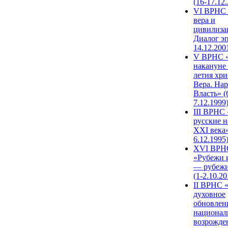
(16-17.12
VI ВРНС 
вера и
цивилиза
Диалог эп
14.12.200
V ВРНС «
накануне 
летия хри
Вера. Нар
Власть» (
7.12.1999
III ВРНС 
русские н
XXI века»
6.12.1995
XVI ВРН
«Рубежи 
— рубежи
(1-2.10.20
II ВРНС 
духовное
обновлен
национал
возрожде