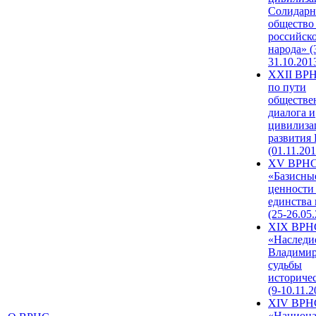
Солидарн
общество
российск
народа» (
31.10.201
XXII ВРН
по пути
обществе
диалога и
цивилиза
развития
(01.11.201
XV ВРН
«Базисны
ценности
единства
(25-26.05.
XIX ВРН
«Наследи
Владимир
судьбы
историче
(9-10.11.2
XIV ВРН
«Национа