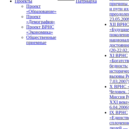
Проекты
Патриарха
причины 
Проект
и пути их
«Образование»
преодолен
Проект
23.05.200
«Демография»
XII ВРН
Проект ВРНС
«Будущие
«Экономика»
поколени
Общественные
национал
приемные
достояни
(20-22.02
XI ВРНС
«Богатств
бедность:
историче
вызовы Ро
7.03.2007
X ВРНС «
Человек. 
Миссия Р
XXI веке»
6.04.2006
IX ВРНС
«Единств
сплоченн
людей — 