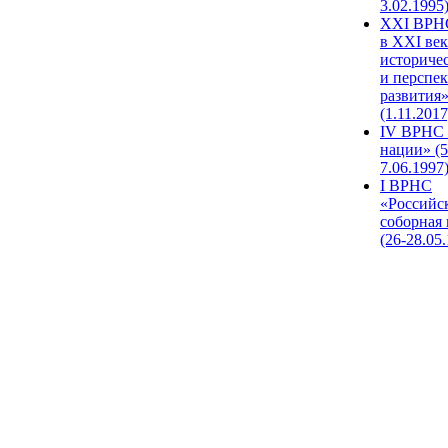
3.02.1995
XХI ВРНС
в XXI век
историче
и перспе
развития
(1.11.2017
IV ВРНС 
нации» (5
7.06.1997
I ВРНС
«Российс
соборная
(26-28.05