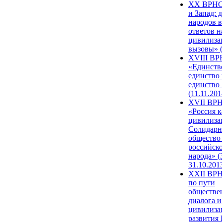
XX ВРНС
и Запад: 
народов в
ответов н
цивилиза
вызовы» (
XVIII В
«Единств
единство 
единство
(11.11.201
XVII ВР
«Россия к
цивилиза
Солидарн
общество
российск
народа» (
31.10.201
XXII ВРН
по пути
обществе
диалога и
цивилиза
развития