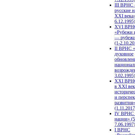
III ВРНС 
русские н
XXI века»
6.12.1995
XVI ВРН
«Рубежи 
— рубежи
(1-2.10.20
II ВРНС 
духовное
обновлен
национал
возрожде
3.02.1995
XХI ВРНС
в XXI век
историче
и перспе
развития
(1.11.2017
IV ВРНС 
нации» (5
7.06.1997
I ВРНС