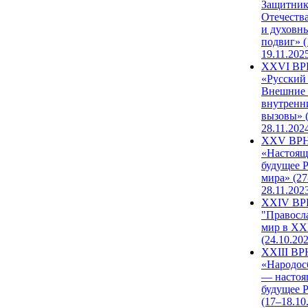
Защитни
Отечеств
и духовн
подвиг» (
19.11.202
XXVI В
«Русский
Внешние
внутренн
вызовы» (
28.11.202
XXV ВР
«Настоящ
будущее 
мира» (27
28.11.202
XXIV В
"Правосл
мир в XXI
(24.10.20
XXIII В
«Народос
— настоя
будущее 
(17–18.10