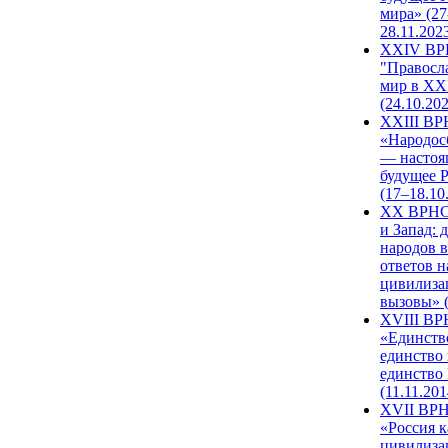
мира» (27
28.11.202
XXIV В
"Правосл
мир в XXI
(24.10.20
XXIII В
«Народос
— настоя
будущее 
(17–18.10
XX ВРНС
и Запад: 
народов в
ответов н
цивилиза
вызовы» (
XVIII В
«Единств
единство 
единство
(11.11.201
XVII ВР
«Россия к
цивилиза