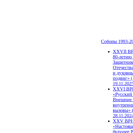
Соборы 1993-2
ХХVII В
80-летию
Защитни
Отечеств
и духовн
подвиг» (
19.11.202
XXVI В
«Русский
Внешние
внутренн
вызовы» (
28.11.202
XXV ВР
«Настоящ
будущее 