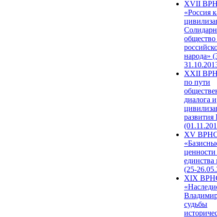
XVII ВР
«Россия к
цивилиза
Солидарн
общество
российск
народа» (
31.10.201
XXII ВРН
по пути
обществе
диалога и
цивилиза
развития
(01.11.201
XV ВРН
«Базисны
ценности
единства
(25-26.05.
XIX ВРН
«Наследи
Владимир
судьбы
историче