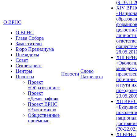
(9-10.11.2
XIV ВРН
«Национа
образован
О ВРНС
формиров
целостно
О ВРНС
личности
Глава Собора
ответств
Заместители
общества»
Бюро Президиума
26.05.201
Президиум
XIII ВРН
Совет
«Экологи
Секретариат
молодежь
Центры
Слово
Новости
нравстве
Проекты
Патриарха
причины 
Проект
и пути их
«Образование»
преодолен
Проект
23.05.200
«Демография»
XII ВРН
Проект ВРНС
«Будущие
«Экономика»
поколени
Общественные
национал
приемные
достояни
(20-22.02
XI ВРНС