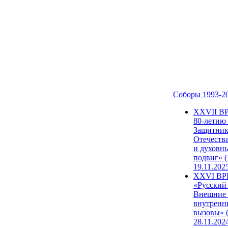
Соборы 1993-2
ХХVII В
80-летию
Защитни
Отечеств
и духовн
подвиг» (
19.11.202
XXVI В
«Русский
Внешние
внутренн
вызовы» (
28.11.202