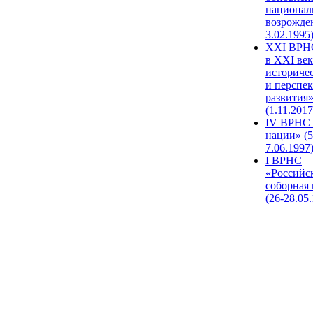
национал
возрожде
3.02.1995
XХI ВРНС
в XXI век
историче
и перспе
развития
(1.11.2017
IV ВРНС 
нации» (5
7.06.1997
I ВРНС
«Российс
соборная
(26-28.05