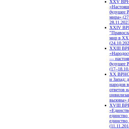
XXV ВР
«Настоящ
будущее 
мира» (27
28.11.202
XXIV В
"Правосл
мир в XXI
(24.10.20
XXIII В
«Народос
— настоя
будущее 
(17–18.10
XX ВРНС
и Запад: 
народов в
ответов н
цивилиза
вызовы» (
XVIII В
«Единств
единство 
единство
(11.11.201