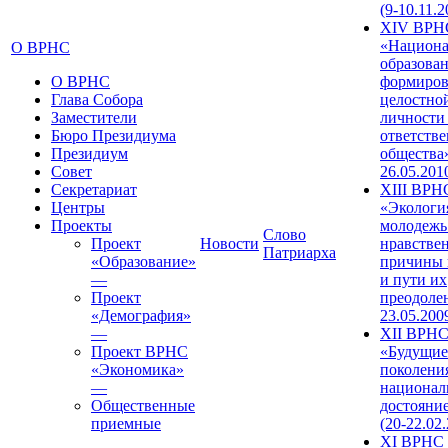
(9-10.11.2
XIV ВРН
«Национа
О ВРНС
образован
О ВРНС
формиров
Глава Собора
целостно
Заместители
личности
Бюро Президиума
ответств
Президиум
общества»
Совет
26.05.201
Секретариат
XIII ВРН
Центры
«Экологи
Проекты
молодежь
Слово
Проект
Новости
нравстве
Патриарха
«Образование»
причины 
—
и пути их
Проект
преодолен
«Демография»
23.05.200
—
XII ВРН
Проект ВРНС
«Будущие
«Экономика»
поколени
—
национал
Общественные
достояни
приемные
(20-22.02
XI ВРНС