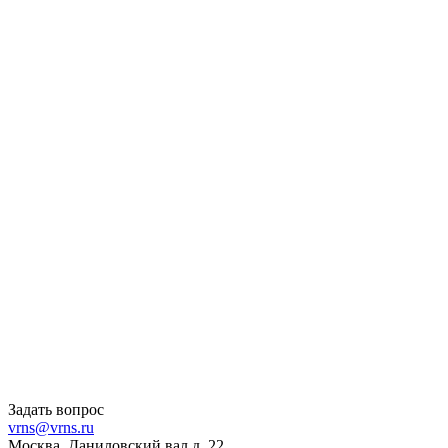
Задать вопрос
vrns@vrns.ru
Москва, Даниловский вал д. 22