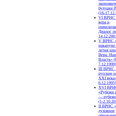
экономич
будущее 
(16-17.12
VI ВРНС 
вера и
цивилиза
Диалог эп
14.12.200
V ВРНС «
накануне 
летия хри
Вера. Нар
Власть» (
7.12.1999
III ВРНС 
русские н
XXI века»
6.12.1995
XVI ВРН
«Рубежи 
— рубежи
(1-2.10.20
II ВРНС 
духовное
обновлен