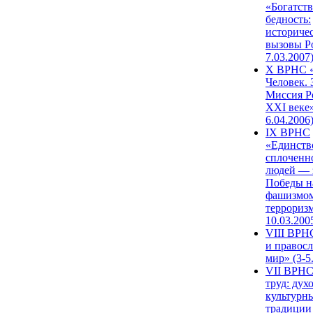
«Богатств
бедность:
историче
вызовы Ро
7.03.2007
X ВРНС «
Человек. 
Миссия Р
XXI веке»
6.04.2006
IX ВРНС
«Единств
сплоченн
людей — 
Победы н
фашизмом
терроризм
10.03.200
VIII ВРН
и правос
мир» (3-5
VII ВРНС
труд: дух
культурн
традиции