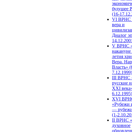
экономич
будущее 
(16-17.12
VI ВРНС 
вера и
цивилиза
Диалог эп
14.12.200
V ВРНС «
накануне 
летия хри
Вера. Нар
Власть» (
7.12.1999
III ВРНС 
русские н
XXI века»
6.12.1995
XVI ВРН
«Рубежи 
— рубежи
(1-2.10.20
II ВРНС 
духовное
обновлен