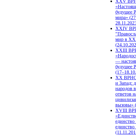
XXV ВР
«Настоящ
будущее 
мира» (27
28.11.202
XXIV В
"Правосл
мир в XXI
(24.10.20
XXIII В
«Народос
— настоя
будущее 
(17–18.10
XX ВРНС
и Запад: 
народов в
ответов н
цивилиза
вызовы» (
XVIII В
«Единств
единство 
единство
(11.11.201