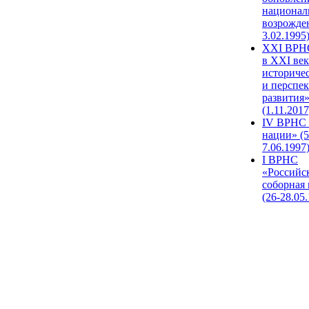
национал
возрожде
3.02.1995
XХI ВРНС
в XXI век
историче
и перспе
развития
(1.11.2017
IV ВРНС 
нации» (5
7.06.1997
I ВРНС
«Российс
соборная
(26-28.05