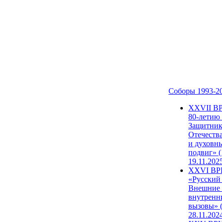
Соборы 1993-2
ХХVII В
80-летию
Защитни
Отечеств
и духовн
подвиг» (
19.11.202
XXVI В
«Русский
Внешние
внутренн
вызовы» (
28.11.202