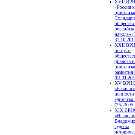
XVII ВР
«Россия к
цивилиза
Солидарн
общество
российск
народа» (
31.10.201
XXII ВРН
по пути
обществе
диалога и
цивилиза
развития
(01.11.201
XV ВРН
«Базисны
ценности
единства
(25-26.05.
XIX ВРН
«Наследи
Владимир
судьбы
историче