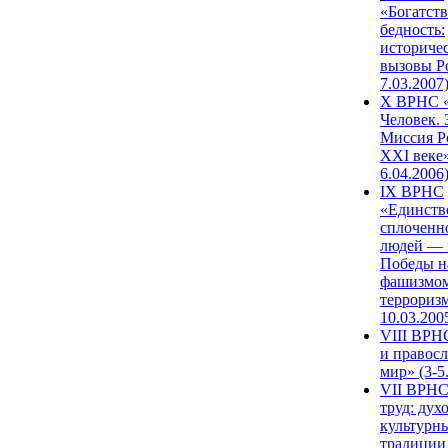
«Богатств
бедность:
историче
вызовы Ро
7.03.2007
X ВРНС «
Человек. 
Миссия Р
XXI веке»
6.04.2006
IX ВРНС
«Единств
сплоченн
людей — 
Победы н
фашизмом
терроризм
10.03.200
VIII ВРН
и правос
мир» (3-5
VII ВРНС
труд: дух
культурн
традиции