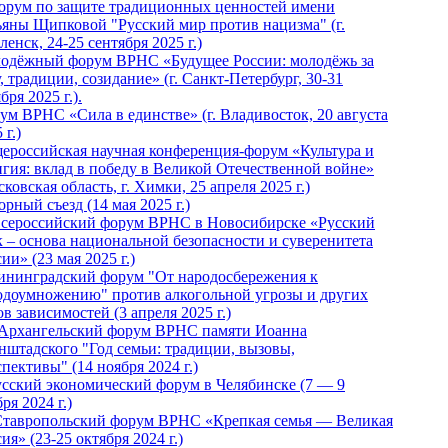
Форум по защите традиционных ценностей имени
ьяны Щипковой "Русский мир против нацизма" (г.
енск, 24-25 сентября 2025 г.)
одёжный форум ВРНС «Будущее России: молодёжь за
, традиции, созидание» (г. Санкт-Петербург, 30-31
бря 2025 г.).
ум ВРНС «Сила в единстве» (г. Владивосток, 20 августа
 г.)
ероссийская научная конференция-форум «Культура и
игия: вклад в победу в Великой Отечественной войне»
ковская область, г. Химки, 25 апреля 2025 г.)
рный съезд (14 мая 2025 г.)
 Всероссийский форум ВРНС в Новосибирске «Русский
к – основа национальной безопасности и суверенитета
ии» (23 мая 2025 г.)
ининградский форум "От народосбережения к
одоумножению" против алкогольной угрозы и других
в зависимостей (3 апреля 2025 г.)
 Архангельский форум ВРНС памяти Иоанна
нштадского "Год семьи: традиции, вызовы,
пективы" (14 ноября 2024 г.)
Русский экономический форум в Челябинске (7 — 9
ря 2024 г.)
Ставропольский форум ВРНС «Крепкая семья — Великая
ия» (23-25 октября 2024 г.)