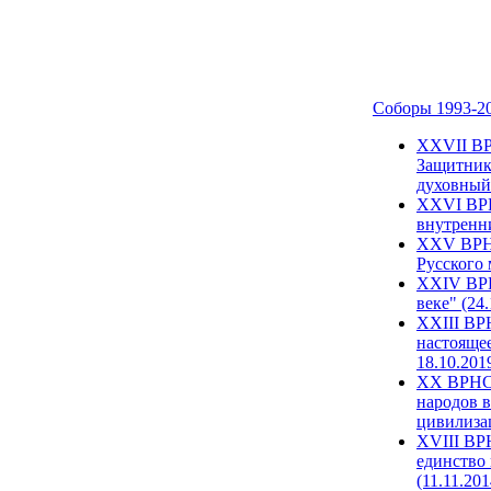
Соборы 1993-2
ХХVII ВР
Защитник
духовный 
XXVI ВРН
внутренни
XXV ВРНС
Русского 
XXIV ВРН
веке" (24
XXIII ВР
настоящее
18.10.201
XX ВРНС 
народов в
цивилиза
XVIII ВР
единство 
(11.11.201