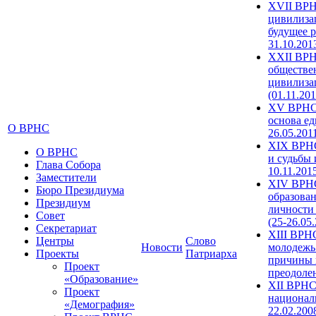
XVII ВРН
цивилиза
будущее р
31.10.201
XXII ВРН
обществе
цивилиза
(01.11.201
XV ВРНС 
основа ед
О ВРНС
26.05.201
XIX ВРНС
О ВРНС
и судьбы 
Глава Собора
10.11.201
Заместители
XIV ВРН
Бюро Президиума
образова
Президиум
личности
Совет
(25-26.05
Секретариат
XIII ВРН
Центры
Слово
Новости
молодежь
Проекты
Патриарха
причины 
Проект
преодолен
«Образование»
XII ВРНС
Проект
националь
«Демография»
22.02.200