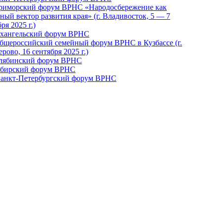
Приморский форум ВРНС «Народосбережение как
ный вектор развития края» (г. Владивосток, 5 — 7
ря 2025 г.)
рхангельский форум ВРНС
бщероссийский семейный форум ВРНС в Кузбассе (г.
рово, 16 сентября 2025 г.)
елябинский форум ВРНС
ибирский форум ВРНС
 Санкт-Петербургский форум ВРНС