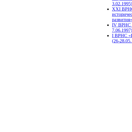
3.02.1995
XХI ВРНС
историче
развития»
IV ВРНС 
7.06.1997
I ВРНС «
(26-28.05