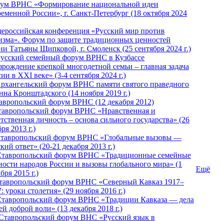
ум ВРНС «Формирование национальной идеи
ременной России», г. Санкт-Петербург (18 октября 2024
ероссийская конференция «Русский мир против
изма». Форум по защите традиционных ценностей
ни Татьяны Щипковой, г. Смоленск (25 сентября 2024 г.)
Русский семейный форум ВРНС в Кузбассе
зрождение крепкой многодетной семьи – главная задача
ии в XXI веке» (3-4 сентября 2024 г.)
 Архангельский форум ВРНС памяти святого праведного
нна Кронштадского (14 ноября 2019 г.)
тавропольский форум ВРНС (12 декабря 2012)
Ставропольский форум ВРНС «Нравственная и
тственная личность – основа сильного государства» (26
ря 2013 г.)
 Ставропольский форум ВРНС «Глобальные вызовы —
кий ответ» (20-21 декабря 2013 г.)
Ставропольский форум ВРНС «Традиционные семейные
ности народов России и вызовы глобального мира» (1
Ещё
бря 2015 г.)
тавропольский форум ВРНС «Северный Кавказ 1917–
: уроки столетия» (29 ноября 2016 г.)
Ставропольский форум ВРНС «Традиции Кавказа — дела
й доброй воли» (13 декабря 2018 г.)
 Ставропольский форум ВHС «Русский язык в