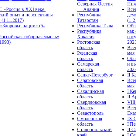
)
Северная Осетия
Ниж
 «Россия в XXI веке:
— Алания
Все
ский опыт и перспективы
Республика
дем
 (1.11.2017)
Татарстан
(1-2
«Здоровье нации» (5-
Республика Тыва
Общ
)
Республика
как
Российская соборная мысль»
Хакасия
гос
.1993)
Ростовская
2023
область
Все
Рязанская
мая 
область
Общ
Самарская
и в
область
2023
Санкт-Петербург
II 
Саратовская
Все
область
мая 
Сахалинская
I К
область
II 
Свердловская
VII
область
Все
Севастополь
Ека
Смоленская
IX 
область
I П
Ставропольский
II 
край
I С