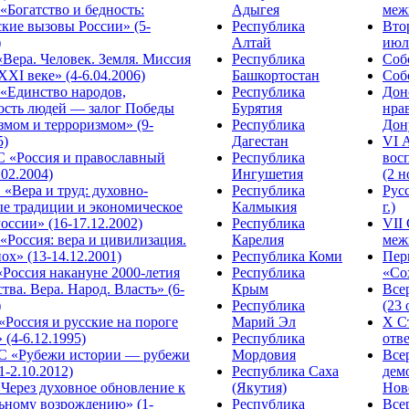
Богатство и бедность:
Адыгея
меж
кие вызовы России» (5-
Республика
Вто
)
Алтай
июля
Вера. Человек. Земля. Миссия
Республика
Собо
XXI веке» (4-6.04.2006)
Башкортостан
Собо
«Единство народов,
Республика
Дон
ость людей — залог Победы
Бурятия
нра
змом и терроризмом» (9-
Республика
Дону
5)
Дагестан
VI 
С «Россия и православный
Республика
вос
.02.2004)
Ингушетия
(2 н
«Вера и труд: духовно-
Республика
Рус
ые традиции и экономическое
Калмыкия
г.)
оссии» (16-17.12.2002)
Республика
VII
Россия: вера и цивилизация.
Карелия
меж
ох» (13-14.12.2001)
Республика Коми
Пер
Россия накануне 2000-летия
Республика
«Сох
тва. Вера. Народ. Власть» (6-
Крым
Все
)
Республика
(23 
«Россия и русские на пороге
Марий Эл
X С
 (4-6.12.1995)
Республика
отве
 «Рубежи истории — рубежи
Мордовия
Все
1-2.10.2012)
Республика Саха
дем
Через духовное обновление к
(Якутия)
Ново
ьному возрождению» (1-
Республика
Все