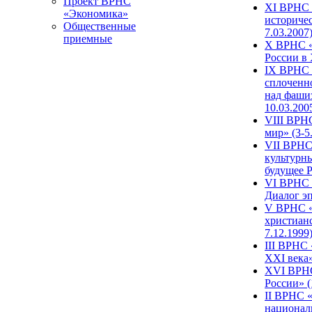
Проект ВРНС
XI ВРНС «
«Экономика»
историчес
Общественные
7.03.2007
приемные
X ВРНС «
России в 
IX ВРНС 
сплоченн
над фаши
10.03.200
VIII ВРН
мир» (3-5
VII ВРНС 
культурн
будущее Р
VI ВРНС «
Диалог эп
V ВРНС «
христианс
7.12.1999
III ВРНС 
XXI века»
XVI ВРНС
России» (
II ВРНС «
национал