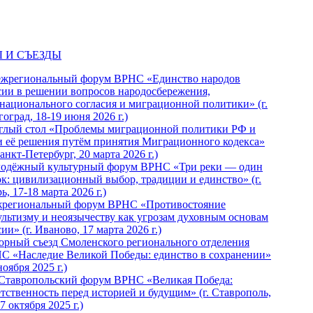
 И СЪЕЗДЫ
ежрегиональный форум ВРНС «Единство народов
сии в решении вопросов народосбережения,
национального согласия и миграционной политики» (г.
оград, 18-19 июня 2026 г.)
глый стол «Проблемы миграционной политики РФ и
и её решения путём принятия Миграционного кодекса»
Санкт-Петербург, 20 марта 2026 г.)
одёжный культурный форум ВРНС «Три реки — один
ок: цивилизационный выбор, традиции и единство» (г.
ь, 17-18 марта 2026 г.)
региональный форум ВРНС «Противостояние
ультизму и неоязычеству как угрозам духовным основам
ии» (г. Иваново, 17 марта 2026 г.)
орный съезд Смоленского регионального отделения
С «Наследие Великой Победы: единство в сохранении»
ноября 2025 г.)
 Ставропольский форум ВРНС «Великая Победа:
етственность перед историей и будущим» (г. Ставрополь,
7 октября 2025 г.)