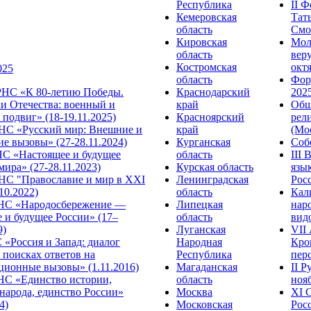
Республика
II 
Кемеровская
Тат
область
Смол
Кировская
Мол
область
веру
Костромская
октя
025
область
Фор
НС «К 80-летию Победы.
Краснодарский
2025
и Отечества: военный и
край
Общ
подвиг» (18-19.11.2025)
Красноярский
рел
С «Русский мир: Внешние и
край
(Мос
е вызовы» (27-28.11.2024)
Курганская
Собо
 «Настоящее и будущее
область
III
мира» (27-28.11.2023)
Курская область
язы
С "Православие и мир в XXI
Ленинградская
Росс
.10.2022)
область
Кал
НС «Народосбережение —
Липецкая
нар
 и будущее России» (17–
область
видо
9)
Луганская
VII
«Россия и Запад: диалог
Народная
Кро
 поисках ответов на
Республика
перс
ционные вызовы» (1.11.2016)
Магаданская
II 
НС «Единство истории,
область
нояб
народа, единство России»
Москва
ХI 
4)
Московская
Росс