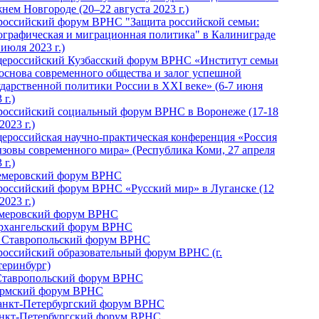
нем Новгороде (20–22 августа 2023 г.)
российский форум ВРНС "Защита российской семьи:
ографическая и миграционная политика" в Калиниграде
 июля 2023 г.)
ероссийский Кузбасский форум ВРНС «Институт семьи
 основа современного общества и залог успешной
ударственной политики России в ХХI веке» (6-7 июня
 г.)
российский социальный форум ВРНС в Воронеже (17-18
2023 г.)
ероссийская научно-практическая конференция «Россия
ызовы современного мира» (Республика Коми, 27 апреля
 г.)
Кемеровский форум ВРНС
российский форум ВРНС «Русский мир» в Луганске (12
2023 г.)
емеровский форум ВРНС
Архангельский форум ВРНС
I Ставропольский форум ВРНС
российский образовательный форум ВРНС (г.
теринбург)
Ставропольский форум ВРНС
ермский форум ВРНС
Санкт-Петербургский форум ВРНС
анкт-Петербургский форум ВРНС