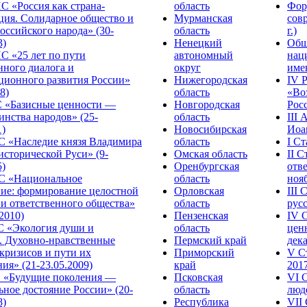
С «Россия как страна-
область
Фор
ция. Солидарное общество и
Мурманская
сов
оссийского народа» (30-
область
г.)
3)
Ненецкий
Общ
С «25 лет по пути
автономный
нац
нного диалога и
округ
име
ционного развития России»
Нижегородская
IV 
8)
область
«Во
«Базисные ценности —
Новгородская
Росс
инства народов» (25-
область
III
1)
Новосибирская
Иоа
 «Наследие князя Владимира
область
I С
исторической Руси» (9-
Омская область
II 
5)
Оренбургская
отве
С «Национальное
область
нояб
ние: формирование целостной
Орловская
III
 и ответственного общества»
область
русс
.2010)
Пензенская
IV 
С «Экология души и
область
цен
. Духовно-нравственные
Пермский край
дека
кризисов и пути их
Приморский
V С
ия» (21-23.05.2009)
край
2017
 «Будущие поколения —
Псковская
VI 
ное достояние России» (20-
область
люде
8)
Республика
VII