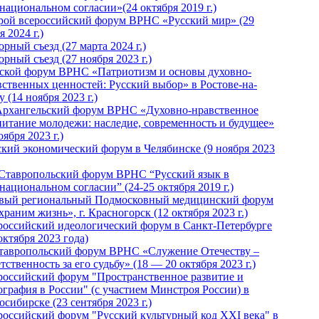
национальном согласии»(24 октября 2019 г.)
рой всероссийский форум ВРНС «Русский мир» (29
 2024 г.)
рный съезд (27 марта 2024 г.)
рный съезд (27 ноября 2023 г.)
ской форум ВРНС «Патриотизм и основы духовно-
вственных ценностей: Русский выбор» в Ростове-на-
 (14 ноября 2023 г.)
Архангельский форум ВРНС «Духовно-нравственное
питание молодежи: наследие, современность и будущее»
оября 2023 г.)
ский экономический форум в Челябинске (9 ноября 2023
 Ставропольский форум ВРНС “Русский язык в
национальном согласии” (24-25 октября 2019 г.)
вый региональный Подмосковный медицинский форум
раним жизнь», г. Красногорск (12 октября 2023 г.)
российский идеологический форум в Санкт-Петербурге
октября 2023 года)
тавропольский форум ВРНС «Служение Отечеству –
тственность за его судьбу» (18 — 20 октября 2023 г.)
российский форум "Пространственное развитие и
ография в России" (с участием Минстроя России) в
сибирске (23 сентября 2023 г.)
российский форум "Русский культурный код XXI века" в