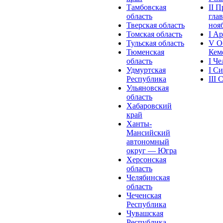
Тамбовская
II 
область
глав
Тверская область
нояб
Томская область
I А
Тульская область
V О
Тюменская
Кеме
область
I Ч
Удмуртская
I С
Республика
III
Ульяновская
область
Хабаровский
край
Ханты-
Мансийский
автономный
округ — Югра
Херсонская
область
Челябинская
область
Чеченская
Республика
Чувашская
Рeспублика