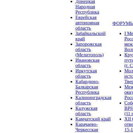
Донецкая
Народная
Республика
Еврейская
автономная
ФОРУМЫ
область
Забайкальский
I М
край
Рос
Запорожская
меж
область
Волг
(Мелитополь)
Кру
Ивановская
пут
область
(г. 
Иркутская
Мол
область
ист
Кабардино-
Твер
Балкарская
Меж
Республика
окк
Калининградская
Росс
область
Соб
Калужская
ВРН
область
(11 
Камчатский край
XII
Карачаево-
отв
Черкесская
15-1