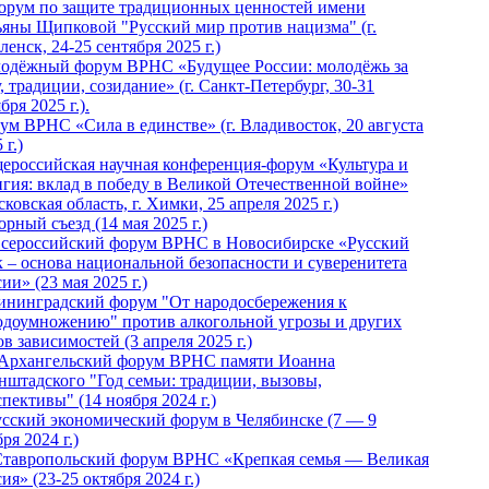
Форум по защите традиционных ценностей имени
ьяны Щипковой "Русский мир против нацизма" (г.
енск, 24-25 сентября 2025 г.)
одёжный форум ВРНС «Будущее России: молодёжь за
, традиции, созидание» (г. Санкт-Петербург, 30-31
бря 2025 г.).
ум ВРНС «Сила в единстве» (г. Владивосток, 20 августа
 г.)
ероссийская научная конференция-форум «Культура и
игия: вклад в победу в Великой Отечественной войне»
ковская область, г. Химки, 25 апреля 2025 г.)
рный съезд (14 мая 2025 г.)
 Всероссийский форум ВРНС в Новосибирске «Русский
к – основа национальной безопасности и суверенитета
ии» (23 мая 2025 г.)
ининградский форум "От народосбережения к
одоумножению" против алкогольной угрозы и других
в зависимостей (3 апреля 2025 г.)
 Архангельский форум ВРНС памяти Иоанна
нштадского "Год семьи: традиции, вызовы,
пективы" (14 ноября 2024 г.)
Русский экономический форум в Челябинске (7 — 9
ря 2024 г.)
Ставропольский форум ВРНС «Крепкая семья — Великая
ия» (23-25 октября 2024 г.)