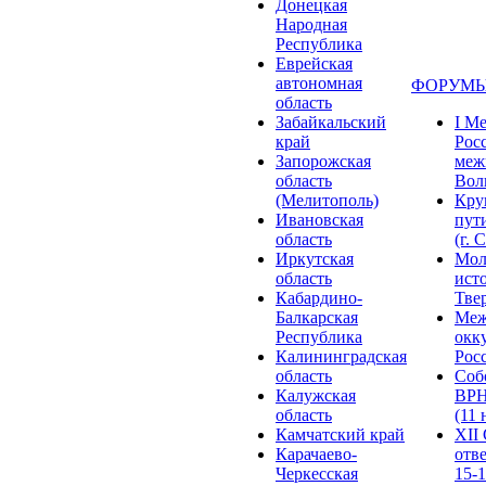
Донецкая
Народная
Республика
Еврейская
автономная
ФОРУМЫ
область
Забайкальский
I М
край
Рос
Запорожская
меж
область
Волг
(Мелитополь)
Кру
Ивановская
пут
область
(г. 
Иркутская
Мол
область
ист
Кабардино-
Твер
Балкарская
Меж
Республика
окк
Калининградская
Росс
область
Соб
Калужская
ВРН
область
(11 
Камчатский край
XII
Карачаево-
отв
Черкесская
15-1