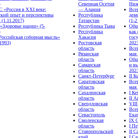
)
Северная Осетия
Ниж
 «Россия в XXI веке:
— Алания
Все
ский опыт и перспективы
Республика
дем
 (1.11.2017)
Татарстан
(1-2
«Здоровье нации» (5-
Республика Тыва
Общ
)
Республика
как
Российская соборная мысль»
Хакасия
гос
.1993)
Ростовская
2023
область
Все
Рязанская
мая 
область
Общ
Самарская
и в
область
2023
Санкт-Петербург
II 
Саратовская
Все
область
мая 
Сахалинская
I К
область
II 
Свердловская
VII
область
Все
Севастополь
Ека
Смоленская
IX 
область
I П
Ставропольский
II 
край
I С