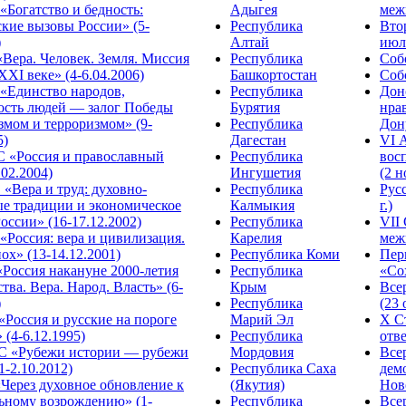
Богатство и бедность:
Адыгея
меж
кие вызовы России» (5-
Республика
Вто
)
Алтай
июля
Вера. Человек. Земля. Миссия
Республика
Собо
XXI веке» (4-6.04.2006)
Башкортостан
Собо
«Единство народов,
Республика
Дон
ость людей — залог Победы
Бурятия
нра
змом и терроризмом» (9-
Республика
Дону
5)
Дагестан
VI 
С «Россия и православный
Республика
вос
.02.2004)
Ингушетия
(2 н
«Вера и труд: духовно-
Республика
Рус
ые традиции и экономическое
Калмыкия
г.)
оссии» (16-17.12.2002)
Республика
VII
Россия: вера и цивилизация.
Карелия
меж
ох» (13-14.12.2001)
Республика Коми
Пер
Россия накануне 2000-летия
Республика
«Сох
тва. Вера. Народ. Власть» (6-
Крым
Все
)
Республика
(23 
«Россия и русские на пороге
Марий Эл
X С
 (4-6.12.1995)
Республика
отве
 «Рубежи истории — рубежи
Мордовия
Все
1-2.10.2012)
Республика Саха
дем
Через духовное обновление к
(Якутия)
Ново
ьному возрождению» (1-
Республика
Все