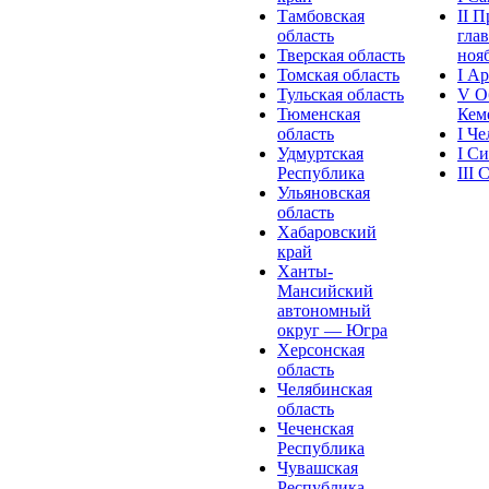
Тамбовская
II 
область
глав
Тверская область
нояб
Томская область
I А
Тульская область
V О
Тюменская
Кеме
область
I Ч
Удмуртская
I С
Республика
III
Ульяновская
область
Хабаровский
край
Ханты-
Мансийский
автономный
округ — Югра
Херсонская
область
Челябинская
область
Чеченская
Республика
Чувашская
Рeспублика