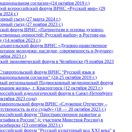
национальном согласии»(24 октября 2019 г.)
рой всероссийский форум ВРНС «Русский мир» (29
 2024 г.)
рный съезд (27 марта 2024 г.)
рный съезд (27 ноября 2023 г.)
ской форум ВРНС «Патриотизм и основы духовно-
вственных ценностей: Русский выбор» в Ростове-на-
 (14 ноября 2023 г.)
Архангельский форум ВРНС «Духовно-нравственное
питание молодежи: наследие, современность и будущее»
оября 2023 г.)
ский экономический форум в Челябинске (9 ноября 2023
 Ставропольский форум ВРНС “Русский язык в
национальном согласии” (24-25 октября 2019 г.)
вый региональный Подмосковный медицинский форум
раним жизнь», г. Красногорск (12 октября 2023 г.)
российский идеологический форум в Санкт-Петербурге
октября 2023 года)
тавропольский форум ВРНС «Служение Отечеству –
тственность за его судьбу» (18 — 20 октября 2023 г.)
российский форум "Пространственное развитие и
ография в России" (с участием Минстроя России) в
сибирске (23 сентября 2023 г.)
российский форум "Русский культурный код XXI века" в