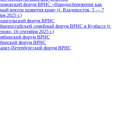
Приморский форум ВРНС «Народосбережение как
ный вектор развития края» (г. Владивосток, 5 — 7
ря 2025 г.)
рхангельский форум ВРНС
бщероссийский семейный форум ВРНС в Кузбассе (г.
рово, 16 сентября 2025 г.)
елябинский форум ВРНС
ибирский форум ВРНС
 Санкт-Петербургский форум ВРНС