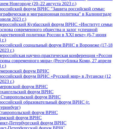
нем Новгороде (20–22 августа 2023 г.)
российский форум ВРНС "Защита российской семьи:
ографическая и миграционная политика" в Калиниграде
 июля 2023 г.)
ероссийский Кузбасский форум ВРНС «Институт семьи
 основа современного общества и залог успешной
ударственной политики России в ХХI веке» (6-7 июня
 г.)
российский социальный форум ВРНС в Воронеже (17-18
2023 г.)
ероссийская научно-практическая конференция «Россия
ызовы современного мира» (Республика Коми, 27 апреля
 г.)
Кемеровский форум ВРНС
российский форум ВРНС «Русский мир» в Луганске (12
2023 г.)
емеровский форум ВРНС
Архангельский форум ВРНС
I Ставропольский форум ВРНС
российский образовательный форум ВРНС (г.
теринбург)
Ставропольский форум ВРНС
ермский форум ВРНС
Санкт-Петербургский форум ВРНС
анкт-Петербургский форум ВРНС