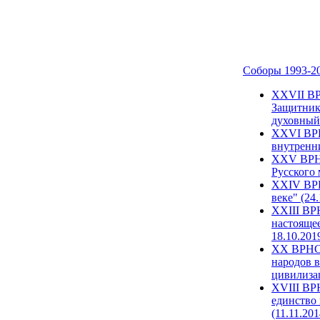
Соборы 1993-2
ХХVII ВР
Защитник
духовный 
XXVI ВРН
внутренни
XXV ВРНС
Русского 
XXIV ВРН
веке" (24
XXIII ВР
настоящее
18.10.201
XX ВРНС 
народов в
цивилиза
XVIII ВР
единство 
(11.11.201