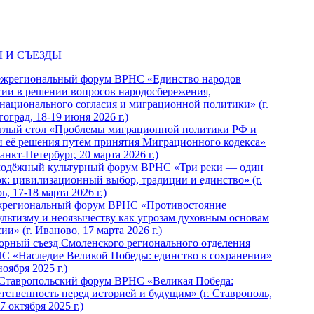
 И СЪЕЗДЫ
ежрегиональный форум ВРНС «Единство народов
сии в решении вопросов народосбережения,
национального согласия и миграционной политики» (г.
оград, 18-19 июня 2026 г.)
глый стол «Проблемы миграционной политики РФ и
и её решения путём принятия Миграционного кодекса»
Санкт-Петербург, 20 марта 2026 г.)
одёжный культурный форум ВРНС «Три реки — один
ок: цивилизационный выбор, традиции и единство» (г.
ь, 17-18 марта 2026 г.)
региональный форум ВРНС «Противостояние
ультизму и неоязычеству как угрозам духовным основам
ии» (г. Иваново, 17 марта 2026 г.)
орный съезд Смоленского регионального отделения
С «Наследие Великой Победы: единство в сохранении»
ноября 2025 г.)
 Ставропольский форум ВРНС «Великая Победа:
етственность перед историей и будущим» (г. Ставрополь,
7 октября 2025 г.)