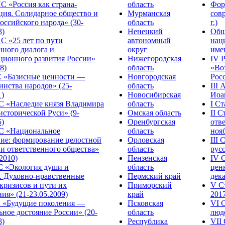
С «Россия как страна-
область
Фор
ция. Солидарное общество и
Мурманская
сов
оссийского народа» (30-
область
г.)
3)
Ненецкий
Общ
С «25 лет по пути
автономный
нац
нного диалога и
округ
име
ционного развития России»
Нижегородская
IV 
8)
область
«Во
«Базисные ценности —
Новгородская
Росс
инства народов» (25-
область
III
1)
Новосибирская
Иоа
 «Наследие князя Владимира
область
I С
исторической Руси» (9-
Омская область
II 
5)
Оренбургская
отве
С «Национальное
область
нояб
ние: формирование целостной
Орловская
III
 и ответственного общества»
область
русс
.2010)
Пензенская
IV 
С «Экология души и
область
цен
. Духовно-нравственные
Пермский край
дека
кризисов и пути их
Приморский
V С
ия» (21-23.05.2009)
край
2017
 «Будущие поколения —
Псковская
VI 
ное достояние России» (20-
область
люде
8)
Республика
VII