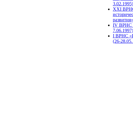
3.02.1995
XХI ВРНС
историче
развития»
IV ВРНС 
7.06.1997
I ВРНС «
(26-28.05