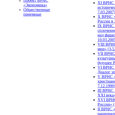
Проект ВРНС
XI ВРНС «
«Экономика»
историчес
Общественные
7.03.2007
приемные
X ВРНС «
России в 
IX ВРНС 
сплоченн
над фаши
10.03.200
VIII ВРН
мир» (3-5
VII ВРНС 
культурн
будущее Р
VI ВРНС «
Диалог эп
V ВРНС «
христианс
7.12.1999
III ВРНС 
XXI века»
XVI ВРНС
России» (
II ВРНС «
национал