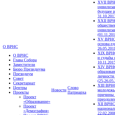
XVII ВРН
цивилиза
будущее р
31.10.201
XXII ВРН
обществе
цивилиза
(01.11.201
XV ВРНС 
основа ед
О ВРНС
26.05.201
XIX ВРНС
О ВРНС
и судьбы 
Глава Собора
10.11.201
Заместители
XIV ВРН
Бюро Президиума
образова
Президиум
личности
Совет
(25-26.05
Секретариат
XIII ВРН
Центры
Слово
Новости
молодежь
Проекты
Патриарха
причины 
Проект
преодолен
«Образование»
XII ВРНС
Проект
националь
«Демография»
22.02.200