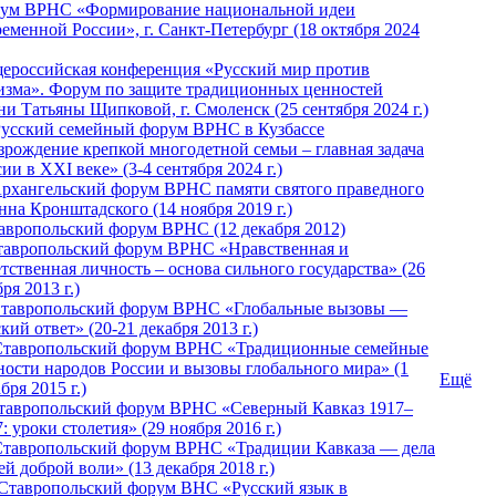
ум ВРНС «Формирование национальной идеи
ременной России», г. Санкт-Петербург (18 октября 2024
ероссийская конференция «Русский мир против
изма». Форум по защите традиционных ценностей
ни Татьяны Щипковой, г. Смоленск (25 сентября 2024 г.)
Русский семейный форум ВРНС в Кузбассе
зрождение крепкой многодетной семьи – главная задача
ии в XXI веке» (3-4 сентября 2024 г.)
 Архангельский форум ВРНС памяти святого праведного
нна Кронштадского (14 ноября 2019 г.)
тавропольский форум ВРНС (12 декабря 2012)
Ставропольский форум ВРНС «Нравственная и
тственная личность – основа сильного государства» (26
ря 2013 г.)
 Ставропольский форум ВРНС «Глобальные вызовы —
кий ответ» (20-21 декабря 2013 г.)
Ставропольский форум ВРНС «Традиционные семейные
ности народов России и вызовы глобального мира» (1
Ещё
бря 2015 г.)
тавропольский форум ВРНС «Северный Кавказ 1917–
: уроки столетия» (29 ноября 2016 г.)
Ставропольский форум ВРНС «Традиции Кавказа — дела
й доброй воли» (13 декабря 2018 г.)
 Ставропольский форум ВHС «Русский язык в