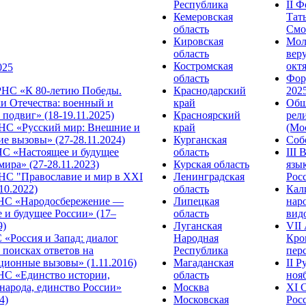
Республика
II 
Кемеровская
Тат
область
Смол
Кировская
Мол
область
веру
Костромская
октя
025
область
Фор
НС «К 80-летию Победы.
Краснодарский
2025
и Отечества: военный и
край
Общ
подвиг» (18-19.11.2025)
Красноярский
рел
С «Русский мир: Внешние и
край
(Мос
е вызовы» (27-28.11.2024)
Курганская
Собо
 «Настоящее и будущее
область
III
мира» (27-28.11.2023)
Курская область
язы
С "Православие и мир в XXI
Ленинградская
Росс
.10.2022)
область
Кал
НС «Народосбережение —
Липецкая
нар
 и будущее России» (17–
область
видо
9)
Луганская
VII
«Россия и Запад: диалог
Народная
Кро
 поисках ответов на
Республика
перс
ционные вызовы» (1.11.2016)
Магаданская
II 
НС «Единство истории,
область
нояб
народа, единство России»
Москва
ХI 
4)
Московская
Росс