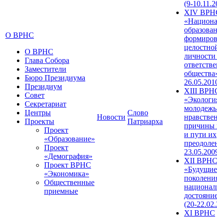
(9-10.11.2
XIV ВРН
«Национа
образован
О ВРНС
формиров
целостно
О ВРНС
личности
Глава Собора
ответств
Заместители
общества»
Бюро Президиума
26.05.201
Президиум
XIII ВРН
Совет
«Экологи
Секретариат
молодежь
Центры
Слово
Новости
нравстве
Проекты
Патриарха
причины 
Проект
и пути их
«Образование»
преодолен
Проект
23.05.200
«Демография»
XII ВРН
Проект ВРНС
«Будущие
«Экономика»
поколени
Общественные
национал
приемные
достояни
(20-22.02
XI ВРНС