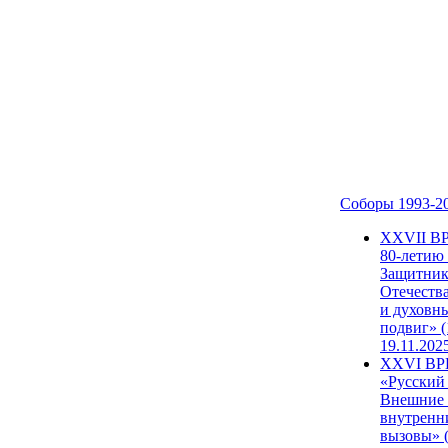
Соборы 1993-2
ХХVII В
80-летию
Защитни
Отечеств
и духовн
подвиг» (
19.11.202
XXVI В
«Русский
Внешние
внутренн
вызовы» (