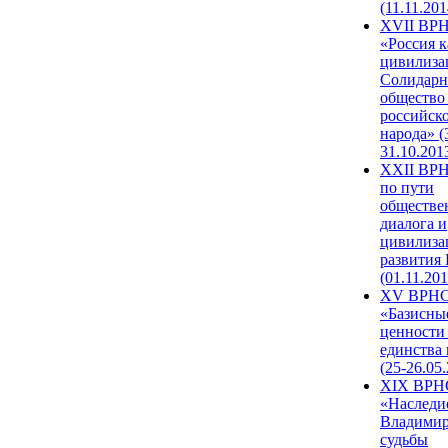
(11.11.201
XVII ВР
«Россия к
цивилиза
Солидарн
общество
российск
народа» (
31.10.201
XXII ВРН
по пути
обществе
диалога и
цивилиза
развития
(01.11.201
XV ВРН
«Базисны
ценности
единства
(25-26.05.
XIX ВРН
«Наследи
Владимир
судьбы