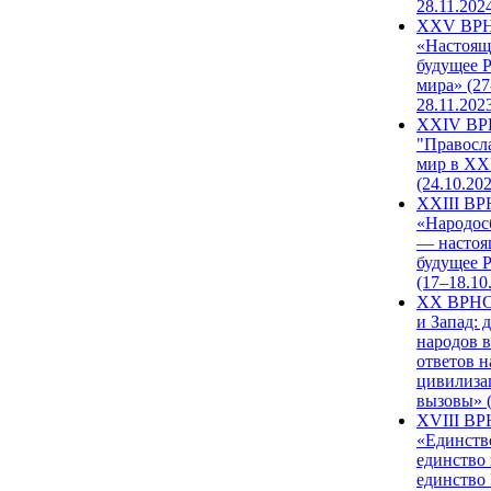
28.11.202
XXV ВР
«Настоящ
будущее 
мира» (27
28.11.202
XXIV В
"Правосл
мир в XXI
(24.10.20
XXIII В
«Народос
— настоя
будущее 
(17–18.10
XX ВРНС
и Запад: 
народов в
ответов н
цивилиза
вызовы» (
XVIII В
«Единств
единство 
единство