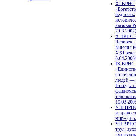
XI ВРНС
«Богатств
бедность:
историче
вызовы Ро
7.03.2007
X ВРНС «
Человек. 
Миссия Р
XXI веке»
6.04.2006
IX ВРНС
«Единств
сплоченн
людей — 
Победы н
фашизмом
терроризм
10.03.200
VIII ВРН
и правос
мир» (3-5
VII ВРНС
труд: дух
культурн