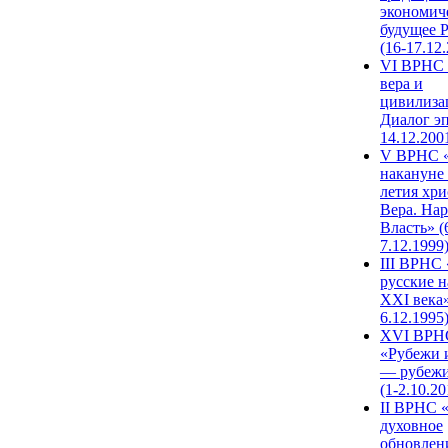
экономич
будущее 
(16-17.12
VI ВРНС 
вера и
цивилиза
Диалог эп
14.12.200
V ВРНС «
накануне 
летия хри
Вера. Нар
Власть» (
7.12.1999
III ВРНС 
русские н
XXI века»
6.12.1995
XVI ВРН
«Рубежи 
— рубежи
(1-2.10.20
II ВРНС 
духовное
обновлен