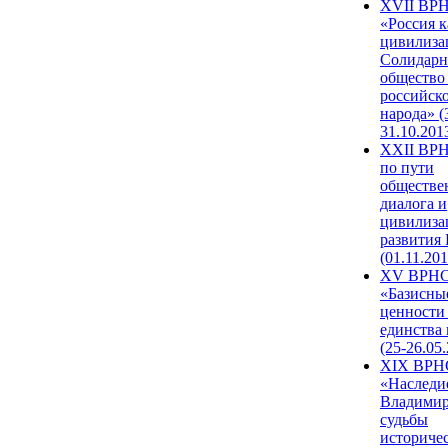
XVII ВР
«Россия к
цивилиза
Солидарн
общество
российск
народа» (
31.10.201
XXII ВРН
по пути
обществе
диалога и
цивилиза
развития
(01.11.201
XV ВРН
«Базисны
ценности
единства
(25-26.05.
XIX ВРН
«Наследи
Владимир
судьбы
историче