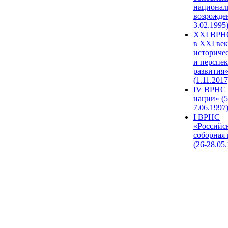
национал
возрожде
3.02.1995
XХI ВРНС
в XXI век
историче
и перспе
развития
(1.11.2017
IV ВРНС 
нации» (5
7.06.1997
I ВРНС
«Российс
соборная
(26-28.05