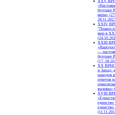
XXV ВР
«Настоящ
будущее 
мира» (27
28.11.202
XXIV В
"Правосл
мир в XXI
(24.10.20
XXIII В
«Народос
— настоя
будущее 
(17–18.10
XX ВРНС
и Запад: 
народов в
ответов н
цивилиза
вызовы» (
XVIII В
«Единств
единство 
единство
(11.11.201