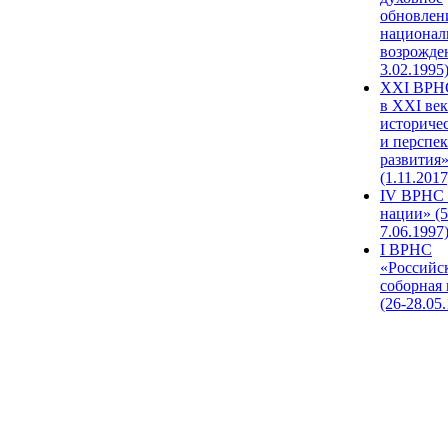
обновлен
национал
возрожде
3.02.1995
XХI ВРНС
в XXI век
историче
и перспе
развития
(1.11.2017
IV ВРНС 
нации» (5
7.06.1997
I ВРНС
«Российс
соборная
(26-28.05