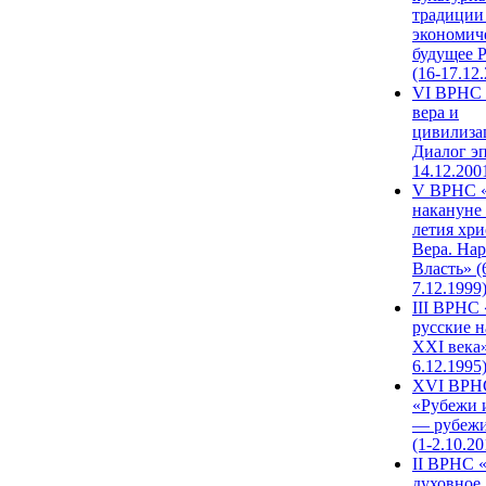
традиции
экономич
будущее 
(16-17.12
VI ВРНС 
вера и
цивилиза
Диалог эп
14.12.200
V ВРНС «
накануне 
летия хри
Вера. Нар
Власть» (
7.12.1999
III ВРНС 
русские н
XXI века»
6.12.1995
XVI ВРН
«Рубежи 
— рубежи
(1-2.10.20
II ВРНС 
духовное