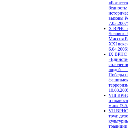
«Богатств
бедность:
историче
вызовы Ро
7.03.2007
X ВРНС «
Человек. 
Миссия Р
XXI веке»
6.04.2006
IX ВРНС
«Единств
сплоченн
людей — 
Победы н
фашизмом
терроризм
10.03.200
VIII ВРН
и правос
мир» (3-5
VII ВРНС
труд: дух
культурн
традиции