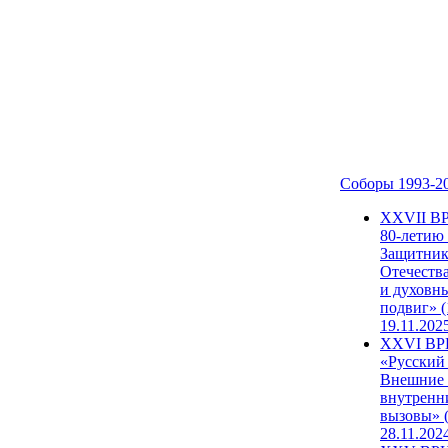
Соборы 1993-2
ХХVII В
80-летию
Защитни
Отечеств
и духовн
подвиг» (
19.11.202
XXVI В
«Русский
Внешние
внутренн
вызовы» (
28.11.202