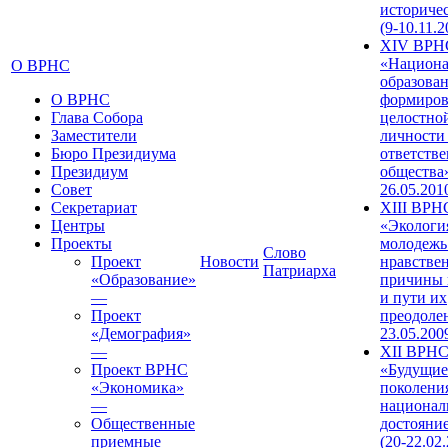
историче
(9-10.11.2
XIV ВРН
«Национа
О ВРНС
образован
О ВРНС
формиров
Глава Собора
целостно
Заместители
личности
Бюро Президиума
ответств
Президиум
общества»
Совет
26.05.201
Секретариат
XIII ВРН
Центры
«Экологи
Проекты
молодежь
Слово
Проект
Новости
нравстве
Патриарха
«Образование»
причины 
—
и пути их
Проект
преодолен
«Демография»
23.05.200
—
XII ВРН
Проект ВРНС
«Будущие
«Экономика»
поколени
—
национал
Общественные
достояни
приемные
(20-22.02