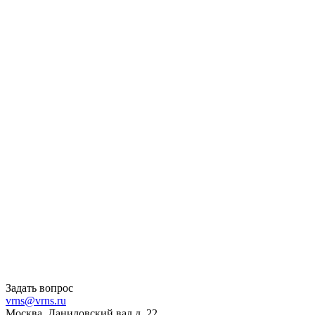
Задать вопрос
vrns@vrns.ru
Москва, Даниловский вал д. 22