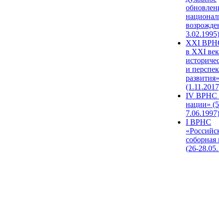
обновлен
национал
возрожде
3.02.1995
XХI ВРНС
в XXI век
историче
и перспе
развития
(1.11.2017
IV ВРНС 
нации» (5
7.06.1997
I ВРНС
«Российс
соборная
(26-28.05