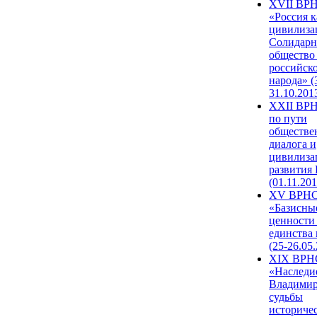
XVII ВР
«Россия к
цивилиза
Солидарн
общество
российск
народа» (
31.10.201
XXII ВРН
по пути
обществе
диалога и
цивилиза
развития
(01.11.201
XV ВРН
«Базисны
ценности
единства
(25-26.05.
XIX ВРН
«Наследи
Владимир
судьбы
историче