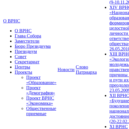
(9-10.11.2
XIV ВРН
«Национа
образован
О ВРНС
формиров
целостно
О ВРНС
личности
Глава Собора
ответств
Заместители
общества»
Бюро Президиума
26.05.201
Президиум
XIII ВРН
Совет
«Экологи
Секретариат
молодежь
Центры
Слово
Новости
нравстве
Проекты
Патриарха
причины 
Проект
и пути их
«Образование»
преодолен
Проект
23.05.200
«Демография»
XII ВРН
Проект ВРНС
«Будущие
«Экономика»
поколени
Общественные
национал
приемные
достояни
(20-22.02
XI ВРНС