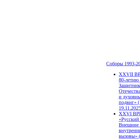
Соборы 1993-2
ХХVII В
80-летию
Защитни
Отечеств
и духовн
подвиг» (
19.11.202
XXVI В
«Русский
Внешние
внутренн
вызовы» (