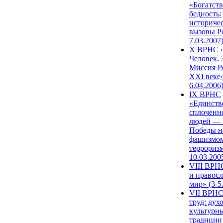
«Богатств
бедность:
историче
вызовы Ро
7.03.2007
X ВРНС «
Человек. 
Миссия Р
XXI веке»
6.04.2006
IX ВРНС
«Единств
сплоченн
людей — 
Победы н
фашизмом
терроризм
10.03.200
VIII ВРН
и правос
мир» (3-5
VII ВРНС
труд: дух
культурн
традиции