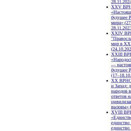
28.11.202
XXV ВР
«Настоящ
будущее 
мира» (27
28.11.202
XXIV В
"Правосл
мир в XXI
(24.10.20
XXIII В
«Народос
— настоя
будущее 
(17–18.10
XX ВРНС
и Запад: 
народов в
ответов н
цивилиза
вызовы» (
XVIII В
«Единств
единство 
единство