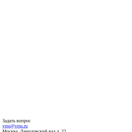
Задать вопрос
vrns@vrns.ru
Москва, Даниловский вал д. 22