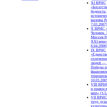
XI ВРНС
«Богатств
бедность:
историче
вызовы Ро
7.03.2007
X ВРНС «
Человек. 
Миссия Р
XXI веке»
6.04.2006
IX ВРНС
«Единств
сплоченн
людей — 
Победы н
фашизмом
терроризм
10.03.200
VIII ВРН
и правос
мир» (3-5
VII ВРНС
труд: дух
культурн