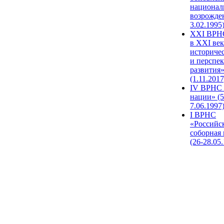
национал
возрожде
3.02.1995
XХI ВРНС
в XXI век
историче
и перспе
развития
(1.11.2017
IV ВРНС 
нации» (5
7.06.1997
I ВРНС
«Российс
соборная
(26-28.05