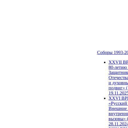
Соборы 1993-2
ХХVII В
80-летию
Защитни
Отечеств
и духовн
подвиг» (
19.11.202
XXVI В
«Русский
Внешние
внутренн
вызовы» (
28.11.202