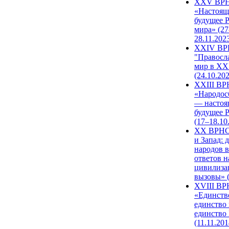
XXV ВР
«Настоящ
будущее 
мира» (27
28.11.202
XXIV В
"Правосл
мир в XXI
(24.10.20
XXIII В
«Народос
— настоя
будущее 
(17–18.10
XX ВРНС
и Запад: 
народов в
ответов н
цивилиза
вызовы» (
XVIII В
«Единств
единство 
единство
(11.11.201