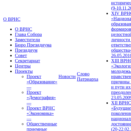
историче
(9-10.11.2
XIV ВРН
«Национа
О ВРНС
образован
О ВРНС
формиров
Глава Собора
целостно
Заместители
личности
Бюро Президиума
ответств
Президиум
общества»
Совет
26.05.201
Секретариат
XIII ВРН
Центры
«Экологи
Проекты
молодежь
Слово
Проект
Новости
нравстве
Патриарха
«Образование»
причины 
—
и пути их
Проект
преодолен
«Демография»
23.05.200
—
XII ВРН
Проект ВРНС
«Будущие
«Экономика»
поколени
—
национал
Общественные
достояни
приемные
(20-22.02