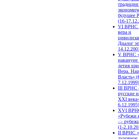
традиции
экономич
будущее 
(16-17.12
VI ВРНС 
вера и
цивилиза
Диалог эп
14.12.200
V ВРНС «
накануне 
летия хри
Вера. Нар
Власть» (
7.12.1999
III ВРНС 
русские н
XXI века»
6.12.1995
XVI ВРН
«Рубежи 
— рубежи
(1-2.10.20
II ВРНС 
духовное