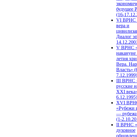
экономич
будущее 
(16-17.12
VI ВРНС 
вера и
цивилиза
Диалог эп
14.12.200
V ВРНС «
накануне 
летия хри
Вера. Нар
Власть» (
7.12.1999
III ВРНС 
русские н
XXI века»
6.12.1995
XVI ВРН
«Рубежи 
— рубежи
(1-2.10.20
II ВРНС 
духовное
обновлен