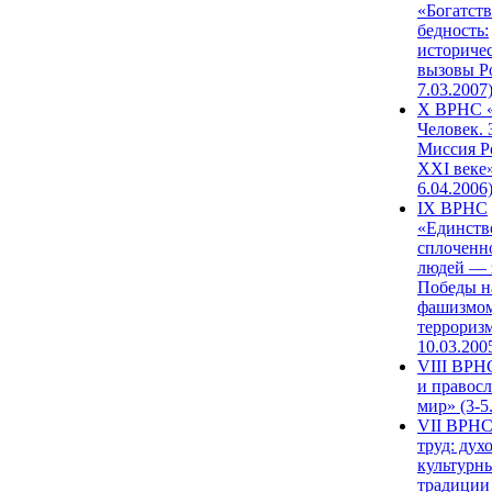
«Богатств
бедность:
историче
вызовы Ро
7.03.2007
X ВРНС «
Человек. 
Миссия Р
XXI веке»
6.04.2006
IX ВРНС
«Единств
сплоченн
людей — 
Победы н
фашизмом
терроризм
10.03.200
VIII ВРН
и правос
мир» (3-5
VII ВРНС
труд: дух
культурн
традиции