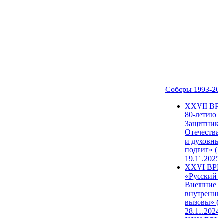
Соборы 1993-2
ХХVII В
80-летию
Защитни
Отечеств
и духовн
подвиг» (
19.11.202
XXVI В
«Русский
Внешние
внутренн
вызовы» (
28.11.202