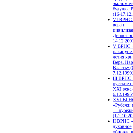
экономич
будущее 
(16-17.12
VI ВРНС 
вера и
цивилиза
Диалог эп
14.12.200
V ВРНС «
накануне 
летия хри
Вера. Нар
Власть» (
7.12.1999
III ВРНС 
русские н
XXI века»
6.12.1995
XVI ВРН
«Рубежи 
— рубежи
(1-2.10.20
II ВРНС 
духовное
обновлен