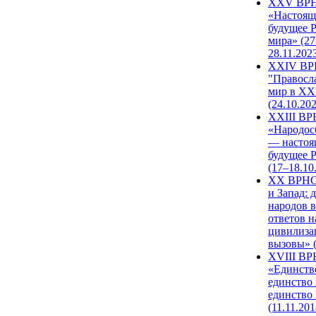
XXV ВР
«Настоящ
будущее 
мира» (27
28.11.202
XXIV В
"Правосл
мир в XXI
(24.10.20
XXIII В
«Народос
— настоя
будущее 
(17–18.10
XX ВРНС
и Запад: 
народов в
ответов н
цивилиза
вызовы» (
XVIII В
«Единств
единство 
единство
(11.11.201