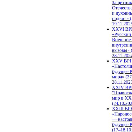
Защитни
Отечеств
и духовн
подвиг» (
19.11.202
XXVI В
«Русский
Внешние
внутренн
вызовы» (
28.11.202
XXV ВР
«Настоящ
будущее 
мира» (27
28.11.202
XXIV В
"Правосл
мир в XXI
(24.10.20
XXIII В
«Народос
— настоя
будущее 
(17–18.10