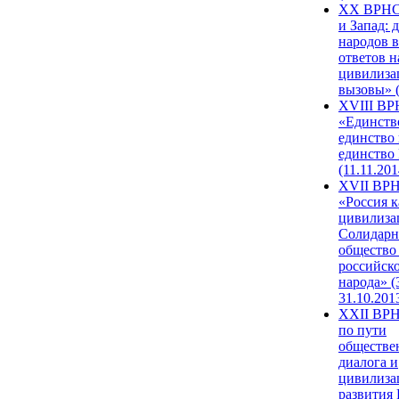
XX ВРНС
и Запад: 
народов в
ответов н
цивилиза
вызовы» (
XVIII В
«Единств
единство 
единство
(11.11.201
XVII ВР
«Россия к
цивилиза
Солидарн
общество
российск
народа» (
31.10.201
XXII ВРН
по пути
обществе
диалога и
цивилиза
развития