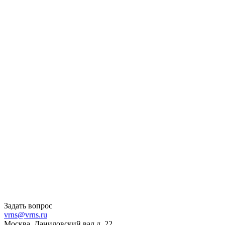
Задать вопрос
vrns@vrns.ru
Москва, Даниловский вал д. 22