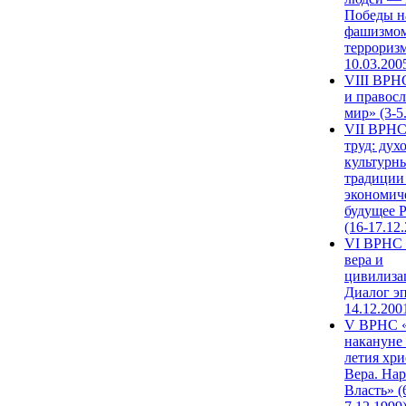
Победы н
фашизмом
терроризм
10.03.200
VIII ВРН
и правос
мир» (3-5
VII ВРНС
труд: дух
культурн
традиции
экономич
будущее 
(16-17.12
VI ВРНС 
вера и
цивилиза
Диалог эп
14.12.200
V ВРНС «
накануне 
летия хри
Вера. Нар
Власть» (