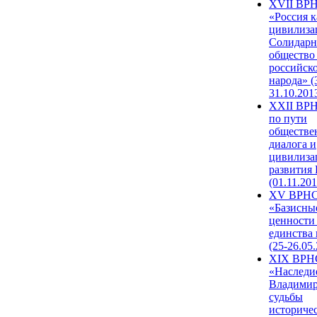
XVII ВР
«Россия к
цивилиза
Солидарн
общество
российск
народа» (
31.10.201
XXII ВРН
по пути
обществе
диалога и
цивилиза
развития
(01.11.201
XV ВРН
«Базисны
ценности
единства
(25-26.05.
XIX ВРН
«Наследи
Владимир
судьбы
историче