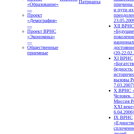
Патриарха
«Образование»
причины 
—
и пути их
Проект
преодолен
«Демография»
23.05.200
—
XII ВРН
Проект ВРНС
«Будущие
«Экономика»
поколени
—
национал
Общественные
достояни
приемные
(20-22.02
XI ВРНС
«Богатств
бедность:
историче
вызовы Ро
7.03.2007
X ВРНС «
Человек. 
Миссия Р
XXI веке»
6.04.2006
IX ВРНС
«Единств
сплоченн
людей — 