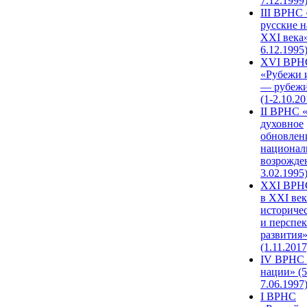
7.12.1999
III ВРНС 
русские н
XXI века»
6.12.1995
XVI ВРН
«Рубежи 
— рубежи
(1-2.10.20
II ВРНС 
духовное
обновлен
национал
возрожде
3.02.1995
XХI ВРНС
в XXI век
историче
и перспе
развития
(1.11.2017
IV ВРНС 
нации» (5
7.06.1997
I ВРНС