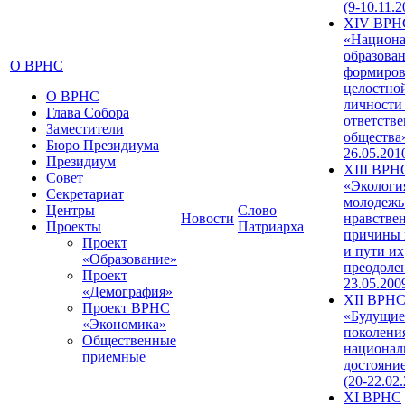
(9-10.11.2
XIV ВРН
«Национа
образован
О ВРНС
формиров
целостно
О ВРНС
личности
Глава Собора
ответств
Заместители
общества»
Бюро Президиума
26.05.201
Президиум
XIII ВРН
Совет
«Экологи
Секретариат
молодежь
Центры
Слово
Новости
нравстве
Проекты
Патриарха
причины 
Проект
и пути их
«Образование»
преодолен
Проект
23.05.200
«Демография»
XII ВРН
Проект ВРНС
«Будущие
«Экономика»
поколени
Общественные
национал
приемные
достояни
(20-22.02
XI ВРНС