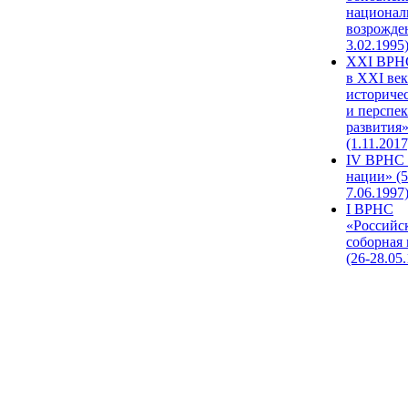
национал
возрожде
3.02.1995
XХI ВРНС
в XXI век
историче
и перспе
развития
(1.11.2017
IV ВРНС 
нации» (5
7.06.1997
I ВРНС
«Российс
соборная
(26-28.05