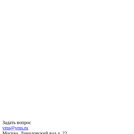
Задать вопрос
vrns@vrns.ru
Москва, Даниловский вал д. 22