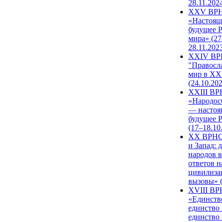
28.11.202
XXV ВР
«Настоящ
будущее 
мира» (27
28.11.202
XXIV В
"Правосл
мир в XXI
(24.10.20
XXIII В
«Народос
— настоя
будущее 
(17–18.10
XX ВРНС
и Запад: 
народов в
ответов н
цивилиза
вызовы» (
XVIII В
«Единств
единство 
единство