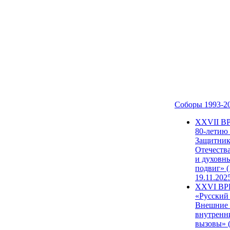
Соборы 1993-2
ХХVII В
80-летию
Защитни
Отечеств
и духовн
подвиг» (
19.11.202
XXVI В
«Русский
Внешние
внутренн
вызовы» (