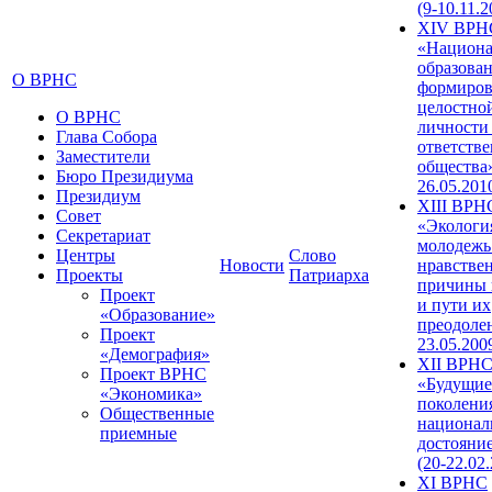
(9-10.11.2
XIV ВРН
«Национа
образован
О ВРНС
формиров
целостно
О ВРНС
личности
Глава Собора
ответств
Заместители
общества»
Бюро Президиума
26.05.201
Президиум
XIII ВРН
Совет
«Экологи
Секретариат
молодежь
Центры
Слово
Новости
нравстве
Проекты
Патриарха
причины 
Проект
и пути их
«Образование»
преодолен
Проект
23.05.200
«Демография»
XII ВРН
Проект ВРНС
«Будущие
«Экономика»
поколени
Общественные
национал
приемные
достояни
(20-22.02
XI ВРНС