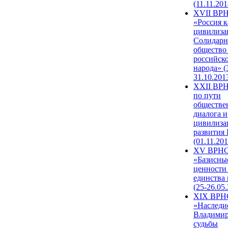
(11.11.201
XVII ВР
«Россия к
цивилиза
Солидарн
общество
российск
народа» (
31.10.201
XXII ВРН
по пути
обществе
диалога и
цивилиза
развития
(01.11.201
XV ВРН
«Базисны
ценности
единства
(25-26.05.
XIX ВРН
«Наследи
Владимир
судьбы