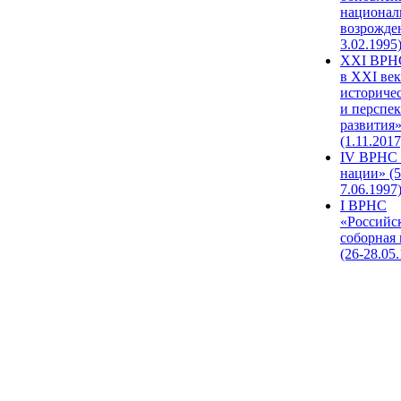
национал
возрожде
3.02.1995
XХI ВРНС
в XXI век
историче
и перспе
развития
(1.11.2017
IV ВРНС 
нации» (5
7.06.1997
I ВРНС
«Российс
соборная
(26-28.05