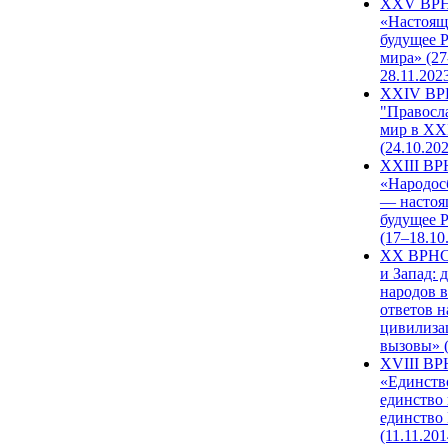
XXV ВР
«Настоящ
будущее 
мира» (27
28.11.202
XXIV В
"Правосл
мир в XXI
(24.10.20
XXIII В
«Народос
— настоя
будущее 
(17–18.10
XX ВРНС
и Запад: 
народов в
ответов н
цивилиза
вызовы» (
XVIII В
«Единств
единство 
единство
(11.11.201