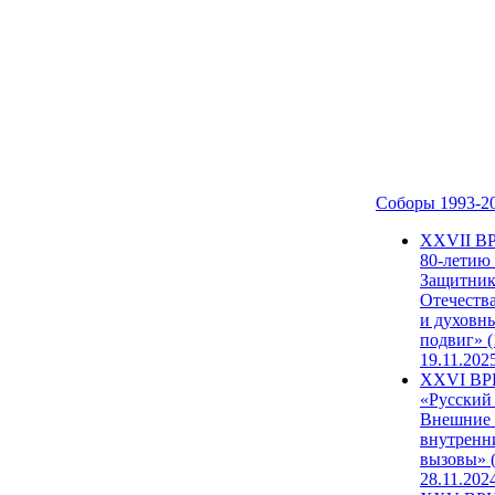
Соборы 1993-2
ХХVII В
80-летию
Защитни
Отечеств
и духовн
подвиг» (
19.11.202
XXVI В
«Русский
Внешние
внутренн
вызовы» (
28.11.202