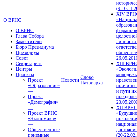
историче
(9-10.11.2
XIV ВРН
«Национа
О ВРНС
образован
О ВРНС
формиров
Глава Собора
целостно
Заместители
личности
Бюро Президиума
ответств
Президиум
общества»
Совет
26.05.201
Секретариат
XIII ВРН
Центры
«Экологи
Проекты
молодежь
Слово
Проект
Новости
нравстве
Патриарха
«Образование»
причины 
—
и пути их
Проект
преодолен
«Демография»
23.05.200
—
XII ВРН
Проект ВРНС
«Будущие
«Экономика»
поколени
—
национал
Общественные
достояни
приемные
(20-22.02