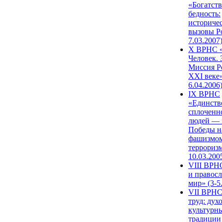
«Богатств
бедность:
историче
вызовы Ро
7.03.2007
X ВРНС «
Человек. 
Миссия Р
XXI веке»
6.04.2006
IX ВРНС
«Единств
сплоченн
людей — 
Победы н
фашизмом
терроризм
10.03.200
VIII ВРН
и правос
мир» (3-5
VII ВРНС
труд: дух
культурн
традиции