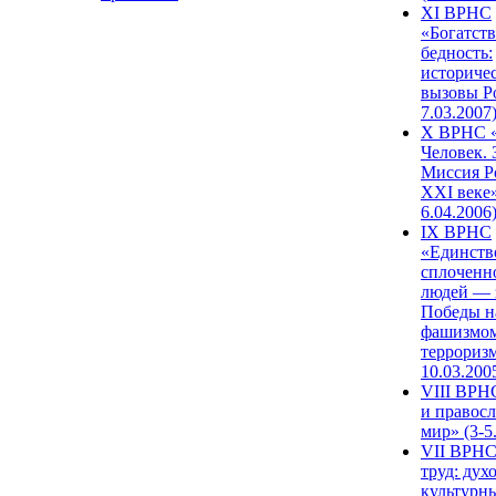
XI ВРНС
«Богатств
бедность:
историче
вызовы Ро
7.03.2007
X ВРНС «
Человек. 
Миссия Р
XXI веке»
6.04.2006
IX ВРНС
«Единств
сплоченн
людей — 
Победы н
фашизмом
терроризм
10.03.200
VIII ВРН
и правос
мир» (3-5
VII ВРНС
труд: дух
культурн