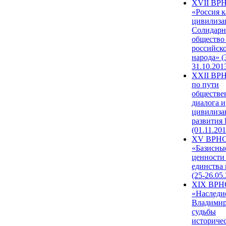
XVII ВР
«Россия к
цивилиза
Солидарн
общество
российск
народа» (
31.10.201
XXII ВРН
по пути
обществе
диалога и
цивилиза
развития
(01.11.201
XV ВРН
«Базисны
ценности
единства
(25-26.05.
XIX ВРН
«Наследи
Владимир
судьбы
историче