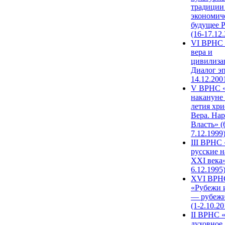
традиции
экономич
будущее 
(16-17.12
VI ВРНС 
вера и
цивилиза
Диалог эп
14.12.200
V ВРНС «
накануне 
летия хри
Вера. Нар
Власть» (
7.12.1999
III ВРНС 
русские н
XXI века»
6.12.1995
XVI ВРН
«Рубежи 
— рубежи
(1-2.10.20
II ВРНС 
духовное