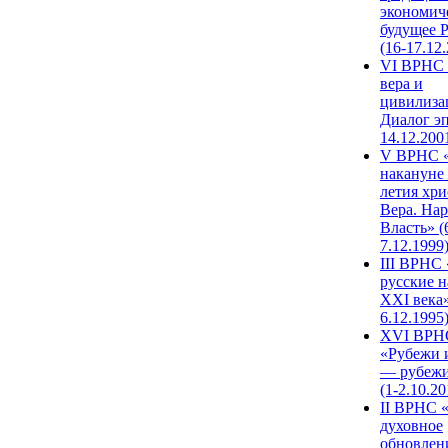
экономич
будущее 
(16-17.12
VI ВРНС 
вера и
цивилиза
Диалог эп
14.12.200
V ВРНС «
накануне 
летия хри
Вера. Нар
Власть» (
7.12.1999
III ВРНС 
русские н
XXI века»
6.12.1995
XVI ВРН
«Рубежи 
— рубежи
(1-2.10.20
II ВРНС 
духовное
обновлен