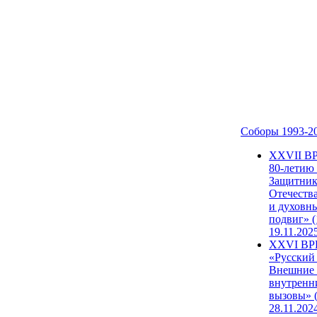
Соборы 1993-2
ХХVII В
80-летию
Защитни
Отечеств
и духовн
подвиг» (
19.11.202
XXVI В
«Русский
Внешние
внутренн
вызовы» (
28.11.202