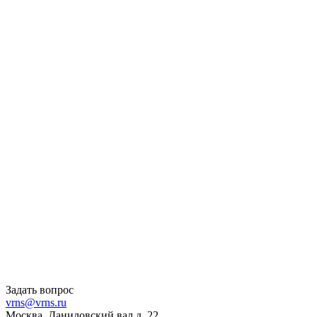
Задать вопрос
vrns@vrns.ru
Москва, Даниловский вал д. 22