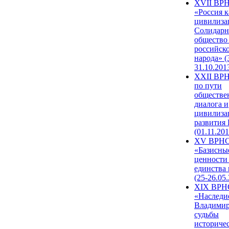
XVII ВР
«Россия к
цивилиза
Солидарн
общество
российск
народа» (
31.10.201
XXII ВРН
по пути
обществе
диалога и
цивилиза
развития
(01.11.201
XV ВРН
«Базисны
ценности
единства
(25-26.05.
XIX ВРН
«Наследи
Владимир
судьбы
историче