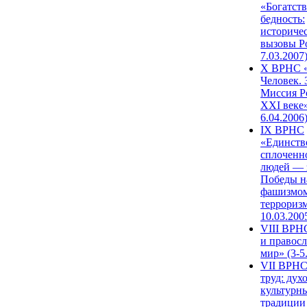
«Богатств
бедность:
историче
вызовы Ро
7.03.2007
X ВРНС «
Человек. 
Миссия Р
XXI веке»
6.04.2006
IX ВРНС
«Единств
сплоченн
людей — 
Победы н
фашизмом
терроризм
10.03.200
VIII ВРН
и правос
мир» (3-5
VII ВРНС
труд: дух
культурн
традиции