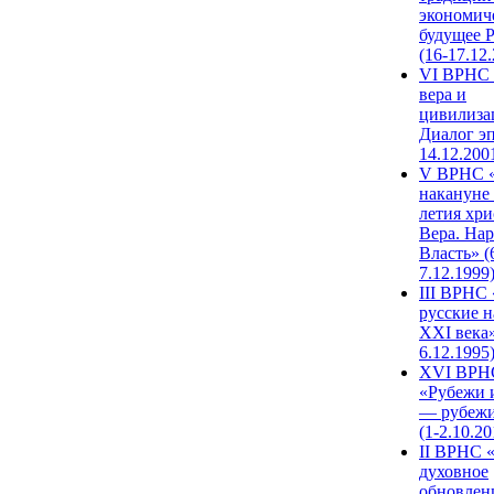
экономич
будущее 
(16-17.12
VI ВРНС 
вера и
цивилиза
Диалог эп
14.12.200
V ВРНС «
накануне 
летия хри
Вера. Нар
Власть» (
7.12.1999
III ВРНС 
русские н
XXI века»
6.12.1995
XVI ВРН
«Рубежи 
— рубежи
(1-2.10.20
II ВРНС 
духовное
обновлен