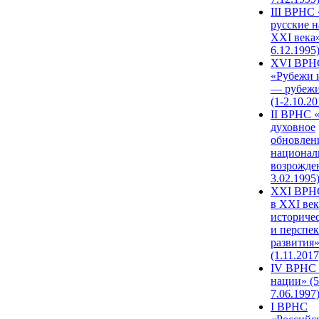
III ВРНС 
русские н
XXI века»
6.12.1995
XVI ВРН
«Рубежи 
— рубежи
(1-2.10.20
II ВРНС 
духовное
обновлен
национал
возрожде
3.02.1995
XХI ВРНС
в XXI век
историче
и перспе
развития
(1.11.2017
IV ВРНС 
нации» (5
7.06.1997
I ВРНС