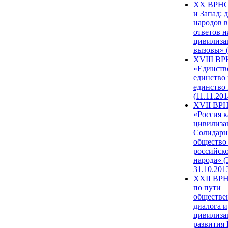
XX ВРНС
и Запад: 
народов в
ответов н
цивилиза
вызовы» (
XVIII В
«Единств
единство 
единство
(11.11.201
XVII ВР
«Россия к
цивилиза
Солидарн
общество
российск
народа» (
31.10.201
XXII ВРН
по пути
обществе
диалога и
цивилиза
развития