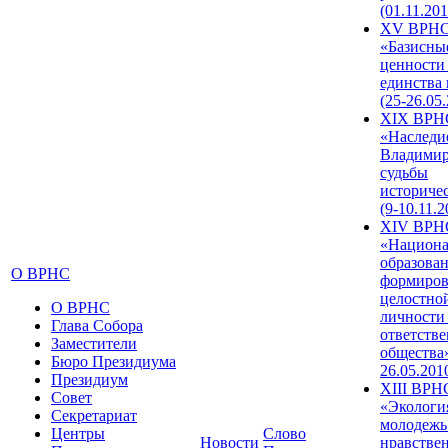
(01.11.201
XV ВРН
«Базисны
ценности
единства
(25-26.05.
XIX ВРН
«Наследи
Владимир
судьбы
историче
(9-10.11.2
XIV ВРН
«Национа
образован
О ВРНС
формиров
целостно
О ВРНС
личности
Глава Собора
ответств
Заместители
общества»
Бюро Президиума
26.05.201
Президиум
XIII ВРН
Совет
«Экологи
Секретариат
молодежь
Центры
Слово
Новости
нравстве