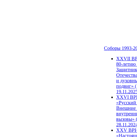
Соборы 1993-2
ХХVII В
80-летию
Защитни
Отечеств
и духовн
подвиг» (
19.11.202
XXVI В
«Русский
Внешние
внутренн
вызовы» (
28.11.202
XXV ВР
«Настоящ