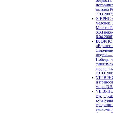
бедность:
историче
вызовы Ро
7.03.2007
X ВРНС «
Человек. 
Миссия Р
XXI веке»
6.04.2006
IX ВРНС
«Единств
сплоченн
людей — 
Победы н
фашизмом
терроризм
10.03.200
VIII ВРН
и правос
мир» (3-5
VII ВРНС
труд: дух
культурн
традиции
экономич