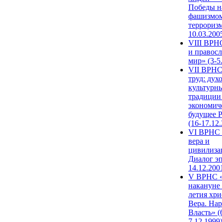
Победы н
фашизмом
терроризм
10.03.200
VIII ВРН
и правос
мир» (3-5
VII ВРНС
труд: дух
культурн
традиции
экономич
будущее 
(16-17.12
VI ВРНС 
вера и
цивилиза
Диалог эп
14.12.200
V ВРНС «
накануне 
летия хри
Вера. Нар
Власть» (
7.12.1999