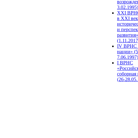
возрожде
3.02.1995
XХI ВРНС
в XXI век
историче
и перспе
развития
(1.11.2017
IV ВРНС 
нации» (5
7.06.1997
I ВРНС
«Российс
соборная
(26-28.05