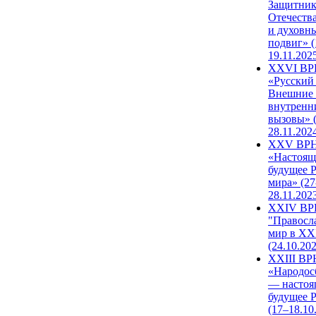
Защитни
Отечеств
и духовн
подвиг» (
19.11.202
XXVI В
«Русский
Внешние
внутренн
вызовы» (
28.11.202
XXV ВР
«Настоящ
будущее 
мира» (27
28.11.202
XXIV В
"Правосл
мир в XXI
(24.10.20
XXIII В
«Народос
— настоя
будущее 
(17–18.10