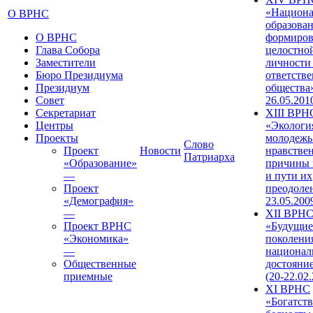
«Национа
О ВРНС
образован
О ВРНС
формиров
Глава Собора
целостно
Заместители
личности
Бюро Президиума
ответств
Президиум
общества»
Совет
26.05.201
Секретариат
XIII ВРН
Центры
«Экологи
Проекты
молодежь
Слово
Проект
Новости
нравстве
Патриарха
«Образование»
причины 
—
и пути их
Проект
преодолен
«Демография»
23.05.200
—
XII ВРН
Проект ВРНС
«Будущие
«Экономика»
поколени
—
национал
Общественные
достояни
приемные
(20-22.02
XI ВРНС
«Богатств