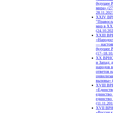
будущее 
мира» (27
28.11.202
XXIV В
"Правосл
мир в XXI
(24.10.20
XXIII В
«Народос
— настоя
будущее 
(17–18.10
XX ВРНС
и Запад: 
народов в
ответов н
цивилиза
вызовы» (
XVIII В
«Единств
единство 
единство
(11.11.201
XVII ВР
«Россия к