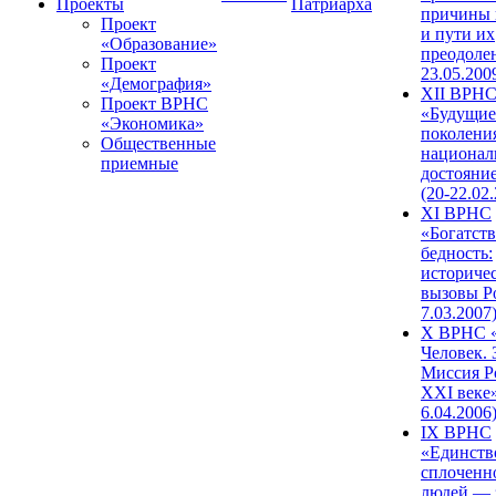
Проекты
Патриарха
причины 
Проект
и пути их
«Образование»
преодолен
Проект
23.05.200
«Демография»
XII ВРН
Проект ВРНС
«Будущие
«Экономика»
поколени
Общественные
национал
приемные
достояни
(20-22.02
XI ВРНС
«Богатств
бедность:
историче
вызовы Ро
7.03.2007
X ВРНС «
Человек. 
Миссия Р
XXI веке»
6.04.2006
IX ВРНС
«Единств
сплоченн
людей — 