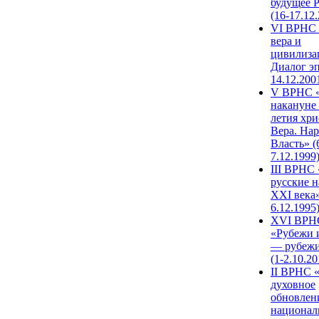
будущее 
(16-17.12
VI ВРНС 
вера и
цивилиза
Диалог эп
14.12.200
V ВРНС «
накануне 
летия хри
Вера. Нар
Власть» (
7.12.1999
III ВРНС 
русские н
XXI века»
6.12.1995
XVI ВРН
«Рубежи 
— рубежи
(1-2.10.20
II ВРНС 
духовное
обновлен
национал