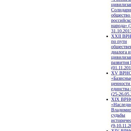
цивилиза
Солидарн
общество
российск
народа» (
31.10.201
XXII ВРН
по пути
обществе
диалога и
цивилиза
развития
(01.11.201
XV ВРН
«Базисны
ценности
единства
(25-26.05.
XIX ВРН
«Наследи
Владимир
судьбы
историче
(9-10.11.2
XIV ВРН