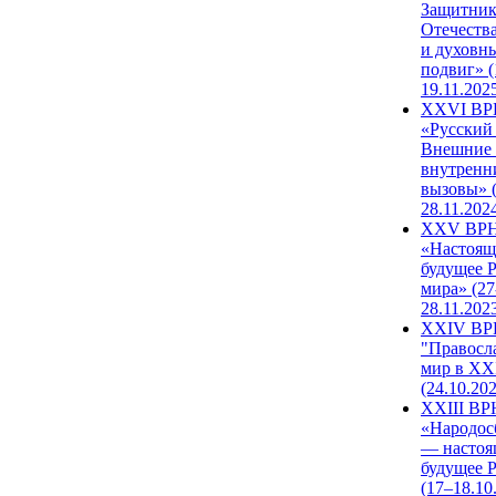
Защитни
Отечеств
и духовн
подвиг» (
19.11.202
XXVI В
«Русский
Внешние
внутренн
вызовы» (
28.11.202
XXV ВР
«Настоящ
будущее 
мира» (27
28.11.202
XXIV В
"Правосл
мир в XXI
(24.10.20
XXIII В
«Народос
— настоя
будущее 
(17–18.10