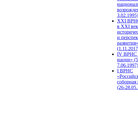
национал
возрожде
3.02.1995
XХI ВРНС
в XXI век
историче
и перспе
развития
(1.11.2017
IV ВРНС 
нации» (5
7.06.1997
I ВРНС
«Российс
соборная
(26-28.05