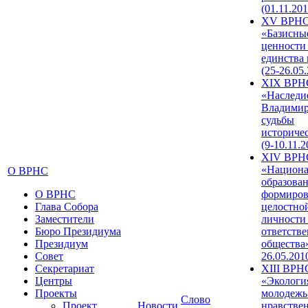
(01.11.201
XV ВРН
«Базисны
ценности
единства
(25-26.05.
XIX ВРН
«Наследи
Владимир
судьбы
историче
(9-10.11.2
XIV ВРН
«Национа
О ВРНС
образован
О ВРНС
формиров
Глава Собора
целостно
Заместители
личности
Бюро Президиума
ответств
Президиум
общества»
Совет
26.05.201
Секретариат
XIII ВРН
Центры
«Экологи
Проекты
молодежь
Слово
Проект
Новости
нравстве