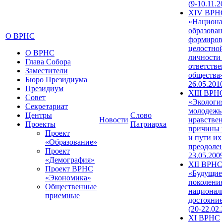
(9-10.11.2
XIV ВРН
«Национа
образован
О ВРНС
формиров
целостно
О ВРНС
личности
Глава Собора
ответств
Заместители
общества»
Бюро Президиума
26.05.201
Президиум
XIII ВРН
Совет
«Экологи
Секретариат
молодежь
Центры
Слово
Новости
нравстве
Проекты
Патриарха
причины 
Проект
и пути их
«Образование»
преодолен
Проект
23.05.200
«Демография»
XII ВРН
Проект ВРНС
«Будущие
«Экономика»
поколени
Общественные
национал
приемные
достояни
(20-22.02
XI ВРНС