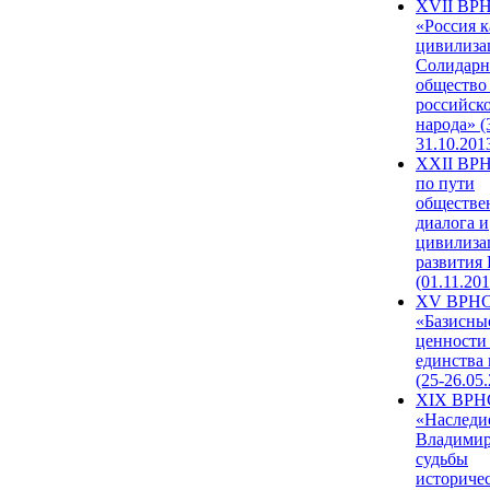
XVII ВР
«Россия к
цивилиза
Солидарн
общество
российск
народа» (
31.10.201
XXII ВРН
по пути
обществе
диалога и
цивилиза
развития
(01.11.201
XV ВРН
«Базисны
ценности
единства
(25-26.05.
XIX ВРН
«Наследи
Владимир
судьбы
историче