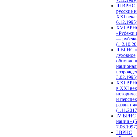
7.12.1999
III ВРНС 
русские н
XXI века»
6.12.1995
XVI ВРН
«Рубежи 
— рубежи
(1-2.10.20
II ВРНС 
духовное
обновлен
национал
возрожде
3.02.1995
XХI ВРНС
в XXI век
историче
и перспе
развития
(1.11.2017
IV ВРНС 
нации» (5
7.06.1997
I ВРНС