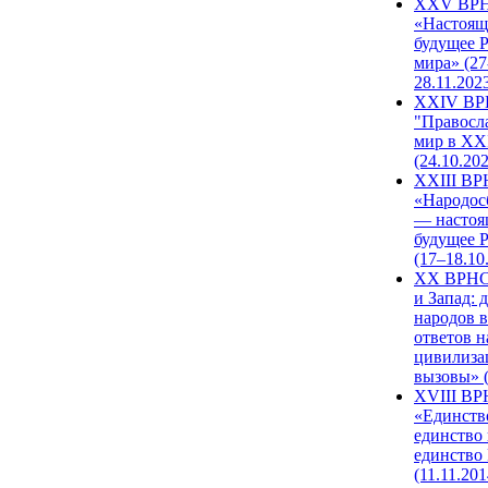
XXV ВР
«Настоящ
будущее 
мира» (27
28.11.202
XXIV В
"Правосл
мир в XXI
(24.10.20
XXIII В
«Народос
— настоя
будущее 
(17–18.10
XX ВРНС
и Запад: 
народов в
ответов н
цивилиза
вызовы» (
XVIII В
«Единств
единство 
единство
(11.11.201