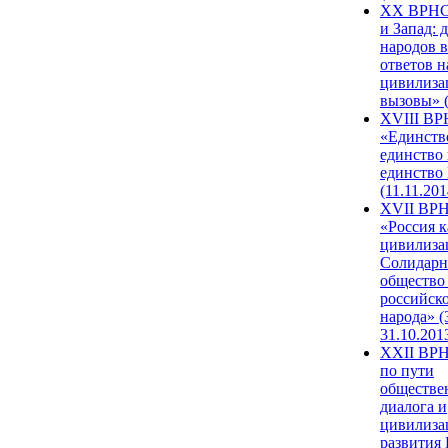
XX ВРНС
и Запад: 
народов в
ответов н
цивилиза
вызовы» (
XVIII В
«Единств
единство 
единство
(11.11.201
XVII ВР
«Россия к
цивилиза
Солидарн
общество
российск
народа» (
31.10.201
XXII ВРН
по пути
обществе
диалога и
цивилиза
развития