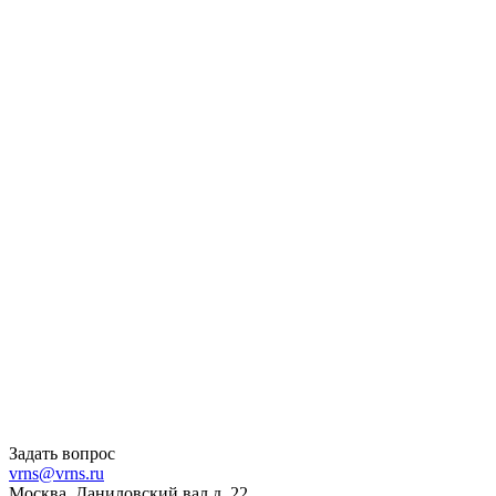
Задать вопрос
vrns@vrns.ru
Москва, Даниловский вал д. 22