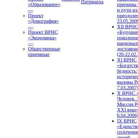
Патриарха
«Образование»
причины 
—
и пути их
Проект
преодолен
«Демография»
23.05.200
—
XII ВРН
Проект ВРНС
«Будущие
«Экономика»
поколени
—
национал
Общественные
достояни
приемные
(20-22.02
XI ВРНС
«Богатств
бедность:
историче
вызовы Ро
7.03.2007
X ВРНС «
Человек. 
Миссия Р
XXI веке»
6.04.2006
IX ВРНС
«Единств
сплоченн
людей — 