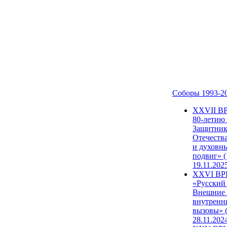
Соборы 1993-2
ХХVII В
80-летию
Защитни
Отечеств
и духовн
подвиг» (
19.11.202
XXVI В
«Русский
Внешние
внутренн
вызовы» (
28.11.202