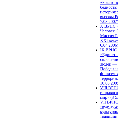
«Богатств
бедность:
историче
вызовы Ро
7.03.2007
X ВРНС «
Человек. 
Миссия Р
XXI веке»
6.04.2006
IX ВРНС
«Единств
сплоченн
людей — 
Победы н
фашизмом
терроризм
10.03.200
VIII ВРН
и правос
мир» (3-5
VII ВРНС
труд: дух
культурн
традиции