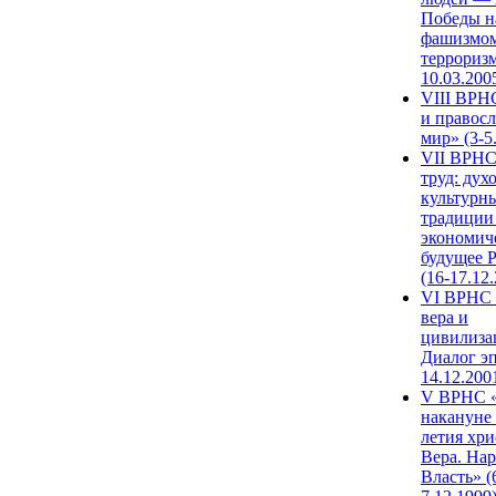
Победы н
фашизмом
терроризм
10.03.200
VIII ВРН
и правос
мир» (3-5
VII ВРНС
труд: дух
культурн
традиции
экономич
будущее 
(16-17.12
VI ВРНС 
вера и
цивилиза
Диалог эп
14.12.200
V ВРНС «
накануне 
летия хри
Вера. Нар
Власть» (