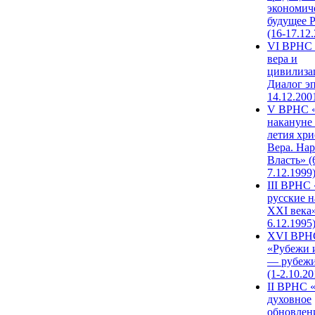
экономич
будущее 
(16-17.12
VI ВРНС 
вера и
цивилиза
Диалог эп
14.12.200
V ВРНС «
накануне 
летия хри
Вера. Нар
Власть» (
7.12.1999
III ВРНС 
русские н
XXI века»
6.12.1995
XVI ВРН
«Рубежи 
— рубежи
(1-2.10.20
II ВРНС 
духовное
обновлен