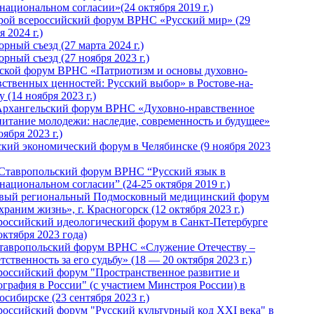
национальном согласии»(24 октября 2019 г.)
рой всероссийский форум ВРНС «Русский мир» (29
 2024 г.)
рный съезд (27 марта 2024 г.)
рный съезд (27 ноября 2023 г.)
ской форум ВРНС «Патриотизм и основы духовно-
вственных ценностей: Русский выбор» в Ростове-на-
 (14 ноября 2023 г.)
Архангельский форум ВРНС «Духовно-нравственное
питание молодежи: наследие, современность и будущее»
оября 2023 г.)
ский экономический форум в Челябинске (9 ноября 2023
 Ставропольский форум ВРНС “Русский язык в
национальном согласии” (24-25 октября 2019 г.)
вый региональный Подмосковный медицинский форум
раним жизнь», г. Красногорск (12 октября 2023 г.)
российский идеологический форум в Санкт-Петербурге
октября 2023 года)
тавропольский форум ВРНС «Служение Отечеству –
тственность за его судьбу» (18 — 20 октября 2023 г.)
российский форум "Пространственное развитие и
ография в России" (с участием Минстроя России) в
сибирске (23 сентября 2023 г.)
российский форум "Русский культурный код XXI века" в