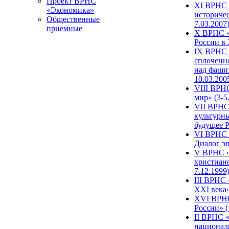
Проект ВРНС
XI ВРНС «
«Экономика»
историчес
Общественные
7.03.2007
приемные
X ВРНС «
России в 
IX ВРНС 
сплоченн
над фаши
10.03.200
VIII ВРН
мир» (3-5
VII ВРНС 
культурн
будущее Р
VI ВРНС «
Диалог эп
V ВРНС «
христианс
7.12.1999
III ВРНС 
XXI века»
XVI ВРНС
России» (
II ВРНС «
национал