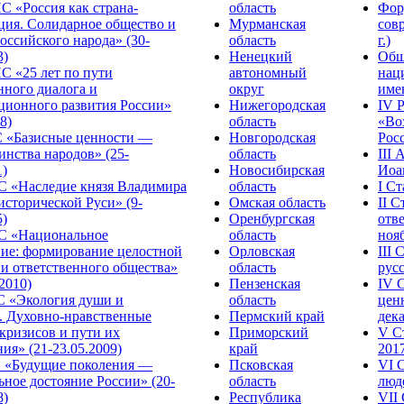
С «Россия как страна-
область
Фор
ция. Солидарное общество и
Мурманская
сов
оссийского народа» (30-
область
г.)
3)
Ненецкий
Общ
С «25 лет по пути
автономный
нац
нного диалога и
округ
име
ционного развития России»
Нижегородская
IV 
8)
область
«Во
«Базисные ценности —
Новгородская
Росс
инства народов» (25-
область
III
1)
Новосибирская
Иоа
 «Наследие князя Владимира
область
I С
исторической Руси» (9-
Омская область
II 
5)
Оренбургская
отве
С «Национальное
область
нояб
ние: формирование целостной
Орловская
III
 и ответственного общества»
область
русс
.2010)
Пензенская
IV 
С «Экология души и
область
цен
. Духовно-нравственные
Пермский край
дека
кризисов и пути их
Приморский
V С
ия» (21-23.05.2009)
край
2017
 «Будущие поколения —
Псковская
VI 
ное достояние России» (20-
область
люде
8)
Республика
VII