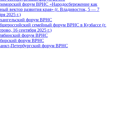
Приморский форум ВРНС «Народосбережение как
ный вектор развития края» (г. Владивосток, 5 — 7
ря 2025 г.)
рхангельский форум ВРНС
бщероссийский семейный форум ВРНС в Кузбассе (г.
рово, 16 сентября 2025 г.)
елябинский форум ВРНС
ибирский форум ВРНС
 Санкт-Петербургский форум ВРНС