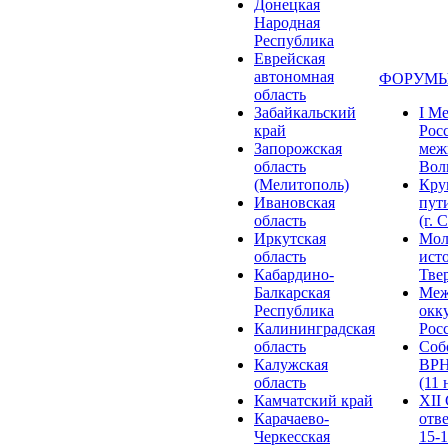
Донецкая
Народная
Республика
Еврейская
автономная
ФОРУМЫ
область
Забайкальский
I М
край
Рос
Запорожская
меж
область
Волг
(Мелитополь)
Кру
Ивановская
пут
область
(г. 
Иркутская
Мол
область
ист
Кабардино-
Твер
Балкарская
Меж
Республика
окк
Калининградская
Росс
область
Соб
Калужская
ВРН
область
(11 
Камчатский край
XII
Карачаево-
отв
Черкесская
15-1