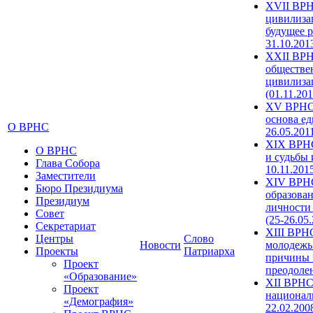
XVII ВРН
цивилиза
будущее р
31.10.201
XXII ВРН
обществе
цивилиза
(01.11.201
XV ВРНС 
основа ед
О ВРНС
26.05.201
XIX ВРНС
О ВРНС
и судьбы 
Глава Собора
10.11.201
Заместители
XIV ВРН
Бюро Президиума
образова
Президиум
личности
Совет
(25-26.05
Секретариат
XIII ВРН
Центры
Слово
Новости
молодежь
Проекты
Патриарха
причины 
Проект
преодолен
«Образование»
XII ВРНС
Проект
националь
«Демография»
22.02.200