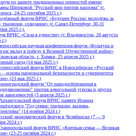
Форум по защите традиционных ценностей имени
ьяны Щипковой "Русский мир против нацизма" (г.
енск, 24-25 сентября 2025 г.)
одёжный форум ВРНС «Будущее России: молодёжь за
, традиции, созидание» (г. Санкт-Петербург, 30-31
бря 2025 г.).
ум ВРНС «Сила в единстве» (г. Владивосток, 20 августа
 г.)
ероссийская научная конференция-форум «Культура и
игия: вклад в победу в Великой Отечественной войне»
ковская область, г. Химки, 25 апреля 2025 г.)
рный съезд (14 мая 2025 г.)
 Всероссийский форум ВРНС в Новосибирске «Русский
к – основа национальной безопасности и суверенитета
ии» (23 мая 2025 г.)
ининградский форум "От народосбережения к
одоумножению" против алкогольной угрозы и других
в зависимостей (3 апреля 2025 г.)
 Архангельский форум ВРНС памяти Иоанна
нштадского "Год семьи: традиции, вызовы,
пективы" (14 ноября 2024 г.)
Русский экономический форум в Челябинске (7 — 9
ря 2024 г.)
Ставропольский форум ВРНС «Крепкая семья — Великая
ия» (23-25 октября 2024 г.)