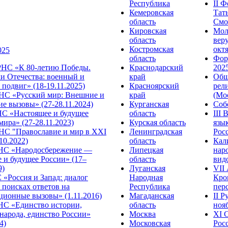
Республика
II 
Кемеровская
Тат
область
Смол
Кировская
Мол
область
веру
Костромская
октя
025
область
Фор
НС «К 80-летию Победы.
Краснодарский
2025
и Отечества: военный и
край
Общ
подвиг» (18-19.11.2025)
Красноярский
рел
С «Русский мир: Внешние и
край
(Мос
е вызовы» (27-28.11.2024)
Курганская
Собо
 «Настоящее и будущее
область
III
мира» (27-28.11.2023)
Курская область
язы
С "Православие и мир в XXI
Ленинградская
Росс
.10.2022)
область
Кал
НС «Народосбережение —
Липецкая
нар
 и будущее России» (17–
область
видо
9)
Луганская
VII
«Россия и Запад: диалог
Народная
Кро
 поисках ответов на
Республика
перс
ционные вызовы» (1.11.2016)
Магаданская
II 
НС «Единство истории,
область
нояб
народа, единство России»
Москва
ХI 
4)
Московская
Росс