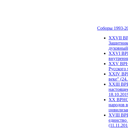
Соборы 1993-2
ХХVII ВР
Защитник
духовный 
XXVI ВРН
внутренни
XXV ВРНС
Русского 
XXIV ВРН
веке" (24
XXIII ВР
настоящее
18.10.201
XX ВРНС 
народов в
цивилиза
XVIII ВР
единство 
(11.11.201