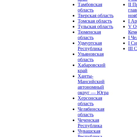
Тамбовская
II 
область
глав
Тверская область
нояб
Томская область
I А
Тульская область
V О
Тюменская
Кеме
область
I Ч
Удмуртская
I С
Республика
III
Ульяновская
область
Хабаровский
край
Ханты-
Мансийский
автономный
округ — Югра
Херсонская
область
Челябинская
область
Чеченская
Республика
Чувашская
Рeспублика