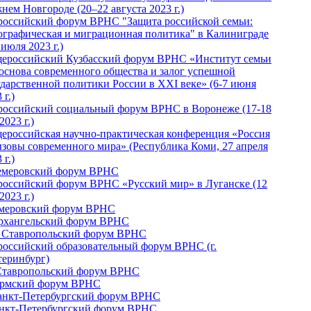
нем Новгороде (20–22 августа 2023 г.)
российский форум ВРНС "Защита российской семьи:
ографическая и миграционная политика" в Калиниграде
 июля 2023 г.)
ероссийский Кузбасский форум ВРНС «Институт семьи
 основа современного общества и залог успешной
ударственной политики России в ХХI веке» (6-7 июня
 г.)
российский социальный форум ВРНС в Воронеже (17-18
2023 г.)
ероссийская научно-практическая конференция «Россия
ызовы современного мира» (Республика Коми, 27 апреля
 г.)
Кемеровский форум ВРНС
российский форум ВРНС «Русский мир» в Луганске (12
2023 г.)
емеровский форум ВРНС
Архангельский форум ВРНС
I Ставропольский форум ВРНС
российский образовательный форум ВРНС (г.
теринбург)
Ставропольский форум ВРНС
ермский форум ВРНС
Санкт-Петербургский форум ВРНС
анкт-Петербургский форум ВРНС