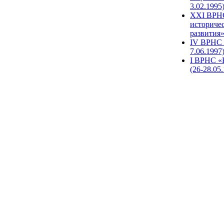
3.02.1995
XХI ВРНС
историче
развития»
IV ВРНС 
7.06.1997
I ВРНС «
(26-28.05