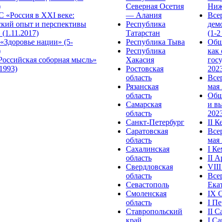
)
Северная Осетия
Ниж
 «Россия в XXI веке:
— Алания
Все
ский опыт и перспективы
Республика
дем
 (1.11.2017)
Татарстан
(1-2
«Здоровье нации» (5-
Республика Тыва
Общ
)
Республика
как
Российская соборная мысль»
Хакасия
гос
.1993)
Ростовская
2023
область
Все
Рязанская
мая 
область
Общ
Самарская
и в
область
2023
Санкт-Петербург
II 
Саратовская
Все
область
мая 
Сахалинская
I К
область
II 
Свердловская
VII
область
Все
Севастополь
Ека
Смоленская
IX 
область
I П
Ставропольский
II 
край
I С