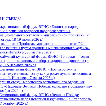
 И СЪЕЗДЫ
ежрегиональный форум ВРНС «Единство народов
сии в решении вопросов народосбережения,
национального согласия и миграционной политики» (г.
оград, 18-19 июня 2026 г.)
глый стол «Проблемы миграционной политики РФ и
и её решения путём принятия Миграционного кодекса»
Санкт-Петербург, 20 марта 2026 г.)
одёжный культурный форум ВРНС «Три реки — один
ок: цивилизационный выбор, традиции и единство» (г.
ь, 17-18 марта 2026 г.)
региональный форум ВРНС «Противостояние
ультизму и неоязычеству как угрозам духовным основам
ии» (г. Иваново, 17 марта 2026 г.)
орный съезд Смоленского регионального отделения
С «Наследие Великой Победы: единство в сохранении»
ноября 2025 г.)
 Ставропольский форум ВРНС «Великая Победа:
етственность перед историей и будущим» (г. Ставрополь,
7 октября 2025 г.)