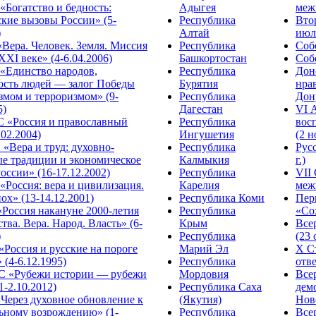
Богатство и бедность:
Адыгея
меж
кие вызовы России» (5-
Республика
Вто
)
Алтай
июля
Вера. Человек. Земля. Миссия
Республика
Собо
XXI веке» (4-6.04.2006)
Башкортостан
Собо
«Единство народов,
Республика
Дон
ость людей — залог Победы
Бурятия
нра
змом и терроризмом» (9-
Республика
Дону
5)
Дагестан
VI 
С «Россия и православный
Республика
вос
.02.2004)
Ингушетия
(2 н
«Вера и труд: духовно-
Республика
Рус
ые традиции и экономическое
Калмыкия
г.)
оссии» (16-17.12.2002)
Республика
VII
Россия: вера и цивилизация.
Карелия
меж
ох» (13-14.12.2001)
Республика Коми
Пер
Россия накануне 2000-летия
Республика
«Сох
тва. Вера. Народ. Власть» (6-
Крым
Все
)
Республика
(23 
«Россия и русские на пороге
Марий Эл
X С
 (4-6.12.1995)
Республика
отве
 «Рубежи истории — рубежи
Мордовия
Все
1-2.10.2012)
Республика Саха
дем
Через духовное обновление к
(Якутия)
Ново
ьному возрождению» (1-
Республика
Все