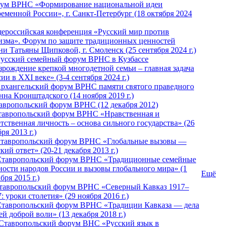
ум ВРНС «Формирование национальной идеи
ременной России», г. Санкт-Петербург (18 октября 2024
ероссийская конференция «Русский мир против
изма». Форум по защите традиционных ценностей
ни Татьяны Щипковой, г. Смоленск (25 сентября 2024 г.)
Русский семейный форум ВРНС в Кузбассе
зрождение крепкой многодетной семьи – главная задача
ии в XXI веке» (3-4 сентября 2024 г.)
 Архангельский форум ВРНС памяти святого праведного
нна Кронштадского (14 ноября 2019 г.)
тавропольский форум ВРНС (12 декабря 2012)
Ставропольский форум ВРНС «Нравственная и
тственная личность – основа сильного государства» (26
ря 2013 г.)
 Ставропольский форум ВРНС «Глобальные вызовы —
кий ответ» (20-21 декабря 2013 г.)
Ставропольский форум ВРНС «Традиционные семейные
ности народов России и вызовы глобального мира» (1
Ещё
бря 2015 г.)
тавропольский форум ВРНС «Северный Кавказ 1917–
: уроки столетия» (29 ноября 2016 г.)
Ставропольский форум ВРНС «Традиции Кавказа — дела
й доброй воли» (13 декабря 2018 г.)
 Ставропольский форум ВHС «Русский язык в