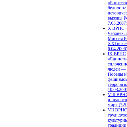
«Богатств
бедность:
историче
вызовы Ро
7.03.2007
X ВРНС «
Человек. 
Миссия Р
XXI веке»
6.04.2006
IX ВРНС
«Единств
сплоченн
людей — 
Победы н
фашизмом
терроризм
10.03.200
VIII ВРН
и правос
мир» (3-5
VII ВРНС
труд: дух
культурн
традиции