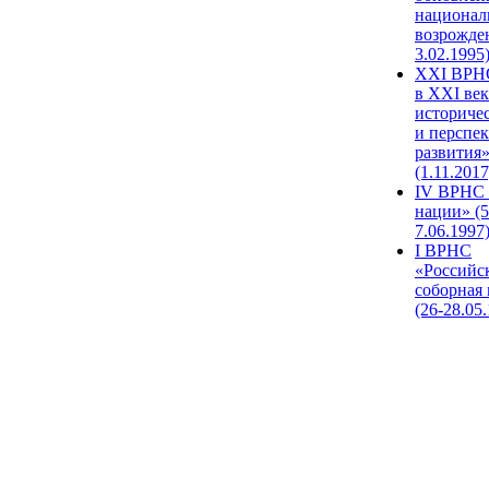
национал
возрожде
3.02.1995
XХI ВРНС
в XXI век
историче
и перспе
развития
(1.11.2017
IV ВРНС 
нации» (5
7.06.1997
I ВРНС
«Российс
соборная
(26-28.05