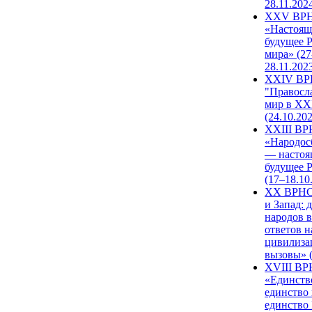
28.11.202
XXV ВР
«Настоящ
будущее 
мира» (27
28.11.202
XXIV В
"Правосл
мир в XXI
(24.10.20
XXIII В
«Народос
— настоя
будущее 
(17–18.10
XX ВРНС
и Запад: 
народов в
ответов н
цивилиза
вызовы» (
XVIII В
«Единств
единство 
единство