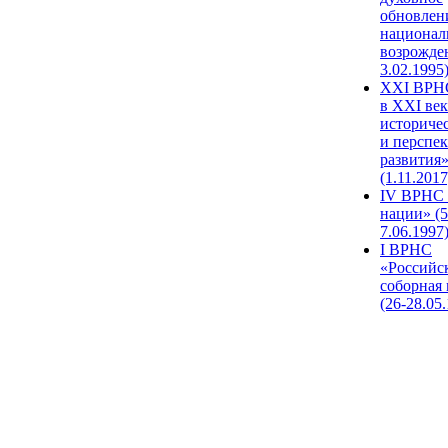
обновлен
национал
возрожде
3.02.1995
XХI ВРНС
в XXI век
историче
и перспе
развития
(1.11.2017
IV ВРНС 
нации» (5
7.06.1997
I ВРНС
«Российс
соборная
(26-28.05