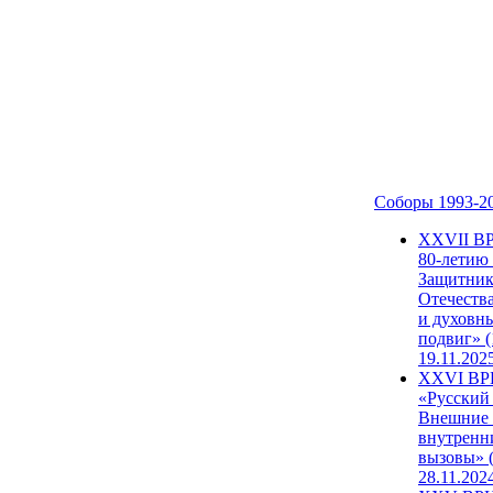
Соборы 1993-2
ХХVII В
80-летию
Защитни
Отечеств
и духовн
подвиг» (
19.11.202
XXVI В
«Русский
Внешние
внутренн
вызовы» (
28.11.202