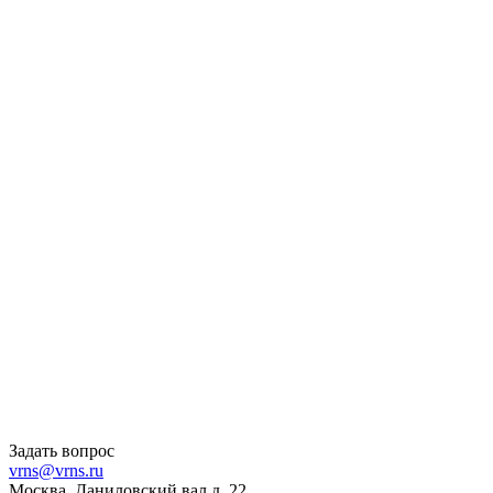
Задать вопрос
vrns@vrns.ru
Москва, Даниловский вал д. 22