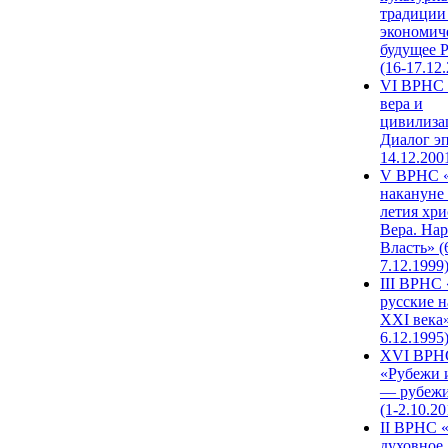
традиции
экономич
будущее 
(16-17.12
VI ВРНС 
вера и
цивилиза
Диалог эп
14.12.200
V ВРНС «
накануне 
летия хри
Вера. Нар
Власть» (
7.12.1999
III ВРНС 
русские н
XXI века»
6.12.1995
XVI ВРН
«Рубежи 
— рубежи
(1-2.10.20
II ВРНС 
духовное