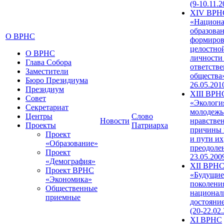
(9-10.11.2
XIV ВРН
«Национа
образован
О ВРНС
формиров
целостно
О ВРНС
личности
Глава Собора
ответств
Заместители
общества»
Бюро Президиума
26.05.201
Президиум
XIII ВРН
Совет
«Экологи
Секретариат
молодежь
Центры
Слово
Новости
нравстве
Проекты
Патриарха
причины 
Проект
и пути их
«Образование»
преодолен
Проект
23.05.200
«Демография»
XII ВРН
Проект ВРНС
«Будущие
«Экономика»
поколени
Общественные
национал
приемные
достояни
(20-22.02
XI ВРНС