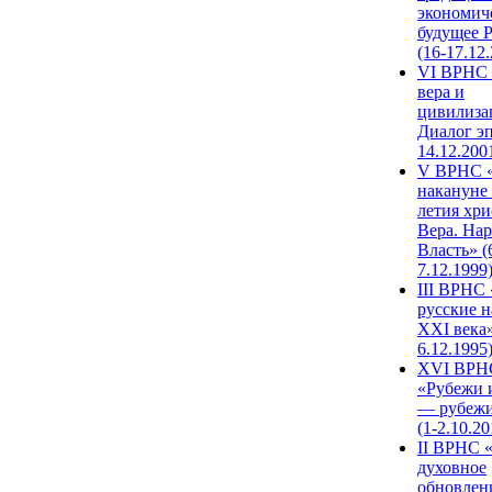
экономич
будущее 
(16-17.12
VI ВРНС 
вера и
цивилиза
Диалог эп
14.12.200
V ВРНС «
накануне 
летия хри
Вера. Нар
Власть» (
7.12.1999
III ВРНС 
русские н
XXI века»
6.12.1995
XVI ВРН
«Рубежи 
— рубежи
(1-2.10.20
II ВРНС 
духовное
обновлен