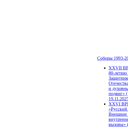
Соборы 1993-2
ХХVII В
80-летию
Защитни
Отечеств
и духовн
подвиг» (
19.11.202
XXVI В
«Русский
Внешние
внутренн
вызовы» (