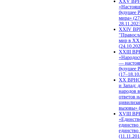
XXV ВР
«Настоящ
будущее 
мира» (27
28.11.202
XXIV В
"Правосл
мир в XXI
(24.10.20
XXIII В
«Народос
— настоя
будущее 
(17–18.10
XX ВРНС
и Запад: 
народов в
ответов н
цивилиза
вызовы» (
XVIII В
«Единств
единство 
единство
(11.11.201