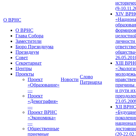
историче
(9-10.11.2
XIV ВРН
«Национа
О ВРНС
образован
О ВРНС
формиров
Глава Собора
целостно
Заместители
личности
Бюро Президиума
ответств
Президиум
общества»
Совет
26.05.201
Секретариат
XIII ВРН
Центры
«Экологи
Проекты
молодежь
Слово
Проект
Новости
нравстве
Патриарха
«Образование»
причины 
—
и пути их
Проект
преодолен
«Демография»
23.05.200
—
XII ВРН
Проект ВРНС
«Будущие
«Экономика»
поколени
—
национал
Общественные
достояни
приемные
(20-22.02