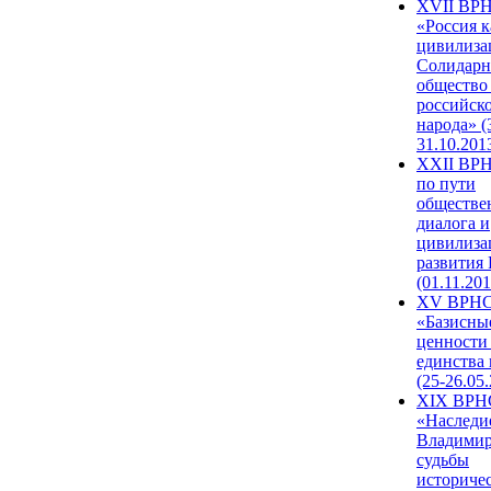
XVII ВР
«Россия к
цивилиза
Солидарн
общество
российск
народа» (
31.10.201
XXII ВРН
по пути
обществе
диалога и
цивилиза
развития
(01.11.201
XV ВРН
«Базисны
ценности
единства
(25-26.05.
XIX ВРН
«Наследи
Владимир
судьбы
историче