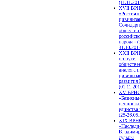
(11.11.201
XVII ВР
«Россия к
цивилиза
Солидарн
общество
российск
народа» (
31.10.201
XXII ВРН
по пути
обществе
диалога и
цивилиза
развития
(01.11.201
XV ВРН
«Базисны
ценности
единства
(25-26.05.
XIX ВРН
«Наследи
Владимир
судьбы