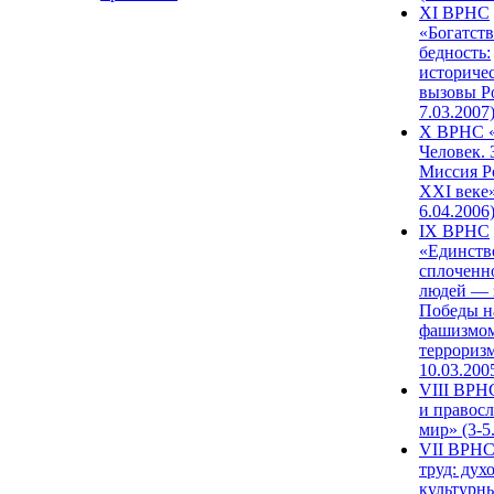
XI ВРНС
«Богатств
бедность:
историче
вызовы Ро
7.03.2007
X ВРНС «
Человек. 
Миссия Р
XXI веке»
6.04.2006
IX ВРНС
«Единств
сплоченн
людей — 
Победы н
фашизмом
терроризм
10.03.200
VIII ВРН
и правос
мир» (3-5
VII ВРНС
труд: дух
культурн