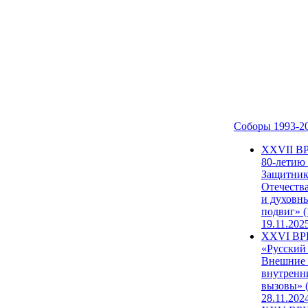
Соборы 1993-2
ХХVII В
80-летию
Защитни
Отечеств
и духовн
подвиг» (
19.11.202
XXVI В
«Русский
Внешние
внутренн
вызовы» (
28.11.202