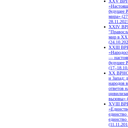
XXV ВР
«Настоящ
будущее 
мира» (27
28.11.202
XXIV В
"Правосл
мир в XXI
(24.10.20
XXIII В
«Народос
— настоя
будущее 
(17–18.10
XX ВРНС
и Запад: 
народов в
ответов н
цивилиза
вызовы» (
XVIII В
«Единств
единство 
единство
(11.11.201