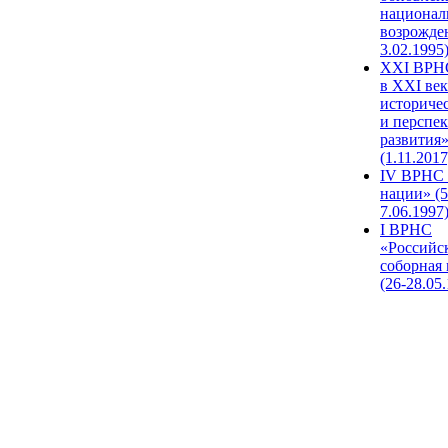
национал
возрожде
3.02.1995
XХI ВРНС
в XXI век
историче
и перспе
развития
(1.11.2017
IV ВРНС 
нации» (5
7.06.1997
I ВРНС
«Российс
соборная
(26-28.05