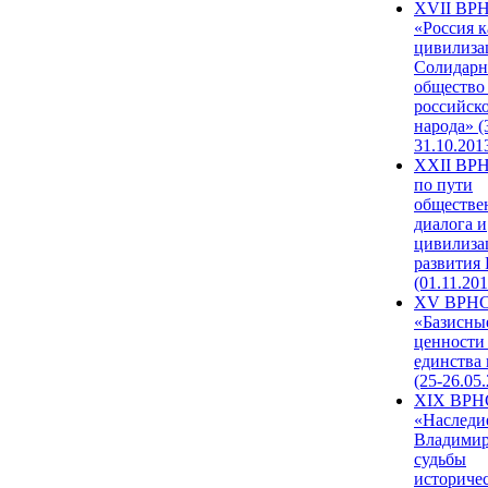
XVII ВР
«Россия к
цивилиза
Солидарн
общество
российск
народа» (
31.10.201
XXII ВРН
по пути
обществе
диалога и
цивилиза
развития
(01.11.201
XV ВРН
«Базисны
ценности
единства
(25-26.05.
XIX ВРН
«Наследи
Владимир
судьбы
историче