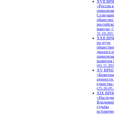
XVII ВР
«Россия к
цивилиза
Солидарн
общество
российск
народа» (
31.10.201
XXII ВРН
по пути
обществе
диалога и
цивилиза
развития
(01.11.201
XV ВРН
«Базисны
ценности
единства
(25-26.05.
XIX ВРН
«Наследи
Владимир
судьбы
историче