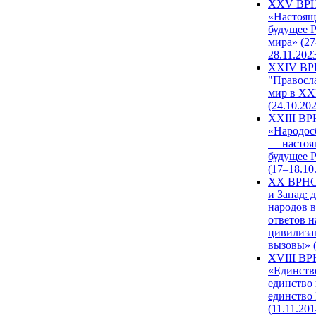
XXV ВР
«Настоящ
будущее 
мира» (27
28.11.202
XXIV В
"Правосл
мир в XXI
(24.10.20
XXIII В
«Народос
— настоя
будущее 
(17–18.10
XX ВРНС
и Запад: 
народов в
ответов н
цивилиза
вызовы» (
XVIII В
«Единств
единство 
единство
(11.11.201