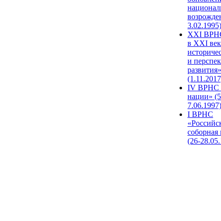
национал
возрожде
3.02.1995
XХI ВРНС
в XXI век
историче
и перспе
развития
(1.11.2017
IV ВРНС 
нации» (5
7.06.1997
I ВРНС
«Российс
соборная
(26-28.05