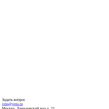
Задать вопрос
vrns@vrns.ru
Москва, Даниловский вал д. 22