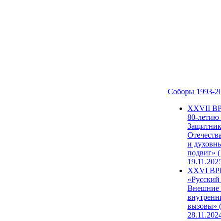
Соборы 1993-2
ХХVII В
80-летию
Защитни
Отечеств
и духовн
подвиг» (
19.11.202
XXVI В
«Русский
Внешние
внутренн
вызовы» (
28.11.202