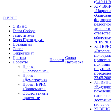
(9-10.11.2
XIV ВРН
«Национа
образован
О ВРНС
формиров
целостно
О ВРНС
личности
Глава Собора
ответств
Заместители
общества»
Бюро Президиума
26.05.201
Президиум
XIII ВРН
Совет
«Экологи
Секретариат
молодежь
Центры
Слово
Новости
нравстве
Проекты
Патриарха
причины 
Проект
и пути их
«Образование»
преодолен
Проект
23.05.200
«Демография»
XII ВРН
Проект ВРНС
«Будущие
«Экономика»
поколени
Общественные
национал
приемные
достояни
(20-22.02
XI ВРНС