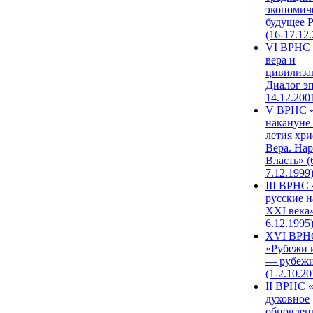
экономич
будущее 
(16-17.12
VI ВРНС 
вера и
цивилиза
Диалог эп
14.12.200
V ВРНС «
накануне 
летия хри
Вера. Нар
Власть» (
7.12.1999
III ВРНС 
русские н
XXI века»
6.12.1995
XVI ВРН
«Рубежи 
— рубежи
(1-2.10.20
II ВРНС 
духовное
обновлен