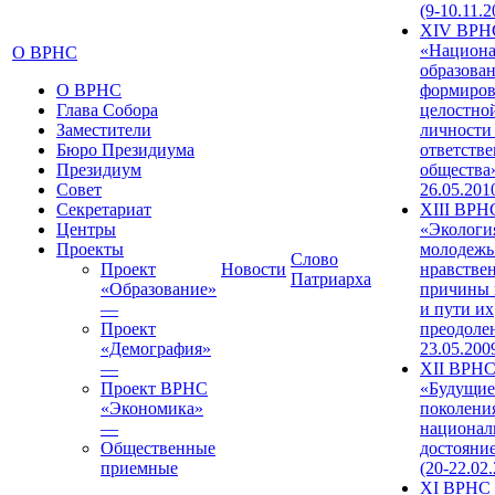
(9-10.11.2
XIV ВРН
«Национа
О ВРНС
образован
О ВРНС
формиров
Глава Собора
целостно
Заместители
личности
Бюро Президиума
ответств
Президиум
общества»
Совет
26.05.201
Секретариат
XIII ВРН
Центры
«Экологи
Проекты
молодежь
Слово
Проект
Новости
нравстве
Патриарха
«Образование»
причины 
—
и пути их
Проект
преодолен
«Демография»
23.05.200
—
XII ВРН
Проект ВРНС
«Будущие
«Экономика»
поколени
—
национал
Общественные
достояни
приемные
(20-22.02
XI ВРНС