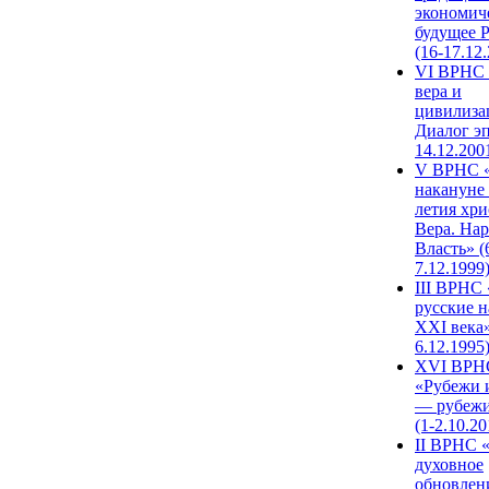
экономич
будущее 
(16-17.12
VI ВРНС 
вера и
цивилиза
Диалог эп
14.12.200
V ВРНС «
накануне 
летия хри
Вера. Нар
Власть» (
7.12.1999
III ВРНС 
русские н
XXI века»
6.12.1995
XVI ВРН
«Рубежи 
— рубежи
(1-2.10.20
II ВРНС 
духовное
обновлен