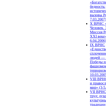
«Богатств
бедность:
историче
вызовы Ро
7.03.2007
X ВРНС «
Человек. 
Миссия Р
XXI веке»
6.04.2006
IX ВРНС
«Единств
сплоченн
людей — 
Победы н
фашизмом
терроризм
10.03.200
VIII ВРН
и правос
мир» (3-5
VII ВРНС
труд: дух
культурн
традиции