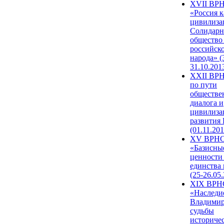
XVII ВР
«Россия к
цивилиза
Солидарн
общество
российск
народа» (
31.10.201
XXII ВРН
по пути
обществе
диалога и
цивилиза
развития
(01.11.201
XV ВРН
«Базисны
ценности
единства
(25-26.05.
XIX ВРН
«Наследи
Владимир
судьбы
историче