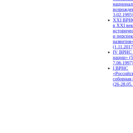
национал
возрожде
3.02.1995
XХI ВРНС
в XXI век
историче
и перспе
развития
(1.11.2017
IV ВРНС 
нации» (5
7.06.1997
I ВРНС
«Российс
соборная
(26-28.05