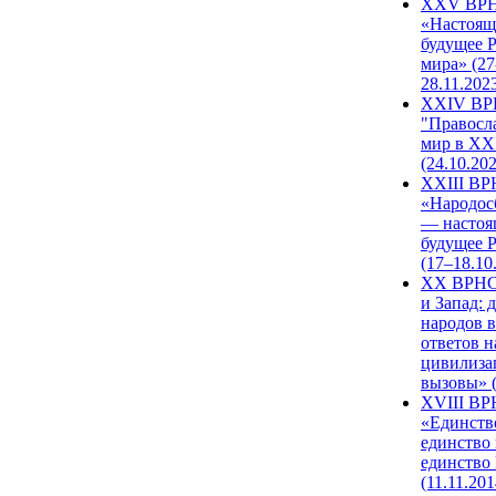
XXV ВР
«Настоящ
будущее 
мира» (27
28.11.202
XXIV В
"Правосл
мир в XXI
(24.10.20
XXIII В
«Народос
— настоя
будущее 
(17–18.10
XX ВРНС
и Запад: 
народов в
ответов н
цивилиза
вызовы» (
XVIII В
«Единств
единство 
единство
(11.11.201