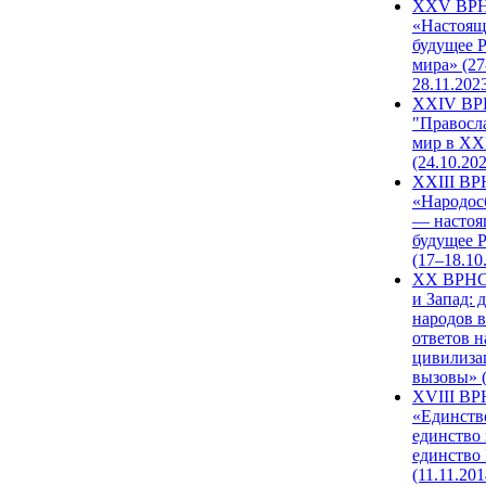
XXV ВР
«Настоящ
будущее 
мира» (27
28.11.202
XXIV В
"Правосл
мир в XXI
(24.10.20
XXIII В
«Народос
— настоя
будущее 
(17–18.10
XX ВРНС
и Запад: 
народов в
ответов н
цивилиза
вызовы» (
XVIII В
«Единств
единство 
единство
(11.11.201