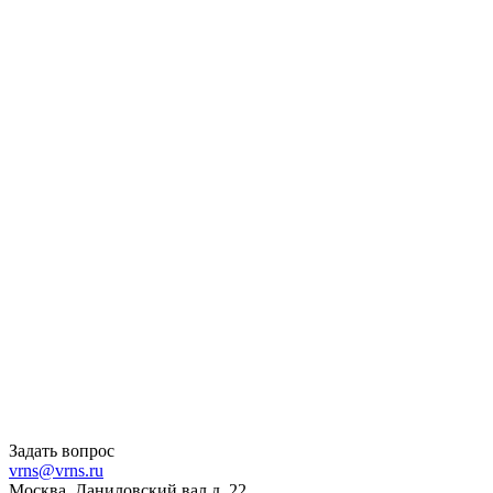
Задать вопрос
vrns@vrns.ru
Москва, Даниловский вал д. 22