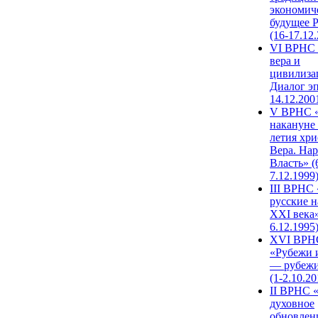
экономич
будущее 
(16-17.12
VI ВРНС 
вера и
цивилиза
Диалог эп
14.12.200
V ВРНС «
накануне 
летия хри
Вера. Нар
Власть» (
7.12.1999
III ВРНС 
русские н
XXI века»
6.12.1995
XVI ВРН
«Рубежи 
— рубежи
(1-2.10.20
II ВРНС 
духовное
обновлен