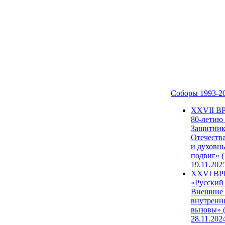
Соборы 1993-2
ХХVII В
80-летию
Защитни
Отечеств
и духовн
подвиг» (
19.11.202
XXVI В
«Русский
Внешние
внутренн
вызовы» (
28.11.202