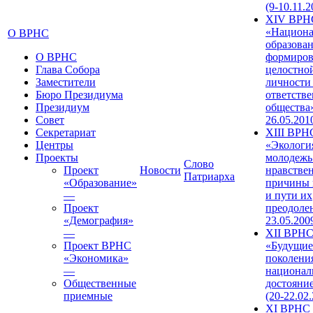
(9-10.11.2
XIV ВРН
«Национа
О ВРНС
образован
О ВРНС
формиров
Глава Собора
целостно
Заместители
личности
Бюро Президиума
ответств
Президиум
общества»
Совет
26.05.201
Секретариат
XIII ВРН
Центры
«Экологи
Проекты
молодежь
Слово
Проект
Новости
нравстве
Патриарха
«Образование»
причины 
—
и пути их
Проект
преодолен
«Демография»
23.05.200
—
XII ВРН
Проект ВРНС
«Будущие
«Экономика»
поколени
—
национал
Общественные
достояни
приемные
(20-22.02
XI ВРНС