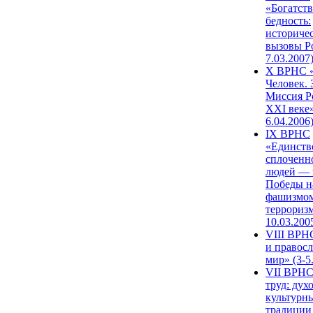
«Богатств
бедность:
историче
вызовы Ро
7.03.2007
X ВРНС «
Человек. 
Миссия Р
XXI веке»
6.04.2006
IX ВРНС
«Единств
сплоченн
людей — 
Победы н
фашизмом
терроризм
10.03.200
VIII ВРН
и правос
мир» (3-5
VII ВРНС
труд: дух
культурн
традиции