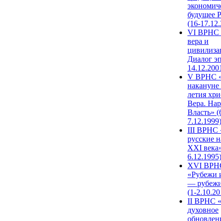
экономич
будущее 
(16-17.12
VI ВРНС 
вера и
цивилиза
Диалог эп
14.12.200
V ВРНС «
накануне 
летия хри
Вера. Нар
Власть» (
7.12.1999
III ВРНС 
русские н
XXI века»
6.12.1995
XVI ВРН
«Рубежи 
— рубежи
(1-2.10.20
II ВРНС 
духовное
обновлен