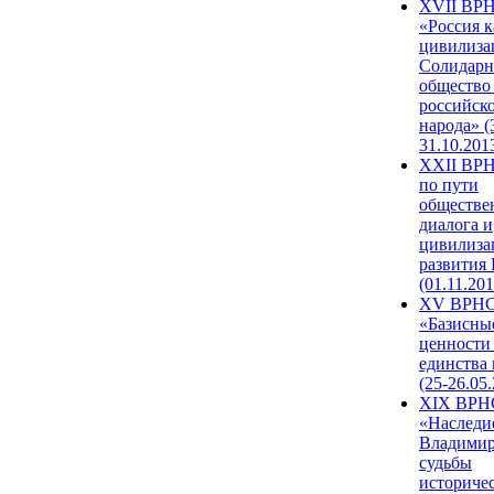
XVII ВР
«Россия к
цивилиза
Солидарн
общество
российск
народа» (
31.10.201
XXII ВРН
по пути
обществе
диалога и
цивилиза
развития
(01.11.201
XV ВРН
«Базисны
ценности
единства
(25-26.05.
XIX ВРН
«Наследи
Владимир
судьбы
историче