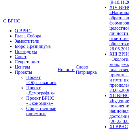
(9-10.11.2
XIV ВРН
«Национа
образован
О ВРНС
формиров
целостно
О ВРНС
личности
Глава Собора
ответств
Заместители
общества»
Бюро Президиума
26.05.201
Президиум
XIII ВРН
Совет
«Экологи
Секретариат
молодежь
Центры
Слово
Новости
нравстве
Проекты
Патриарха
причины 
Проект
и пути их
«Образование»
преодолен
Проект
23.05.200
«Демография»
XII ВРН
Проект ВРНС
«Будущие
«Экономика»
поколени
Общественные
национал
приемные
достояни
(20-22.02
XI ВРНС