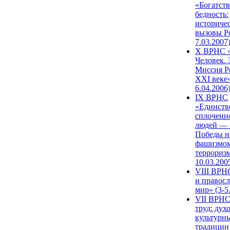
«Богатств
бедность:
историче
вызовы Ро
7.03.2007
X ВРНС «
Человек. 
Миссия Р
XXI веке»
6.04.2006
IX ВРНС
«Единств
сплоченн
людей — 
Победы н
фашизмом
терроризм
10.03.200
VIII ВРН
и правос
мир» (3-5
VII ВРНС
труд: дух
культурн
традиции