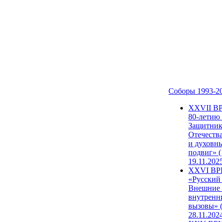
Соборы 1993-2
ХХVII В
80-летию
Защитни
Отечеств
и духовн
подвиг» (
19.11.202
XXVI В
«Русский
Внешние
внутренн
вызовы» (
28.11.202