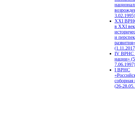
национал
возрожде
3.02.1995
XХI ВРНС
в XXI век
историче
и перспе
развития
(1.11.2017
IV ВРНС 
нации» (5
7.06.1997
I ВРНС
«Российс
соборная
(26-28.05