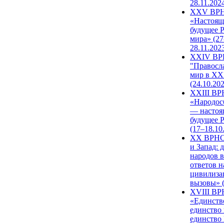
28.11.202
XXV ВР
«Настоящ
будущее 
мира» (27
28.11.202
XXIV В
"Правосл
мир в XXI
(24.10.20
XXIII В
«Народос
— настоя
будущее 
(17–18.10
XX ВРНС
и Запад: 
народов в
ответов н
цивилиза
вызовы» (
XVIII В
«Единств
единство 
единство