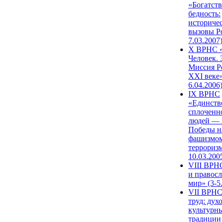
«Богатств
бедность:
историче
вызовы Ро
7.03.2007
X ВРНС «
Человек. 
Миссия Р
XXI веке»
6.04.2006
IX ВРНС
«Единств
сплоченн
людей — 
Победы н
фашизмом
терроризм
10.03.200
VIII ВРН
и правос
мир» (3-5
VII ВРНС
труд: дух
культурн
традиции