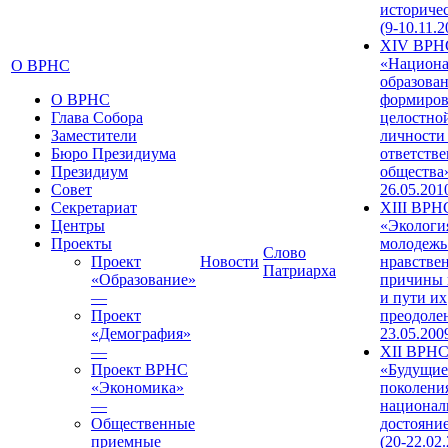
историче
(9-10.11.2
XIV ВРН
«Национа
О ВРНС
образован
О ВРНС
формиров
Глава Собора
целостно
Заместители
личности
Бюро Президиума
ответств
Президиум
общества»
Совет
26.05.201
Секретариат
XIII ВРН
Центры
«Экологи
Проекты
молодежь
Слово
Проект
Новости
нравстве
Патриарха
«Образование»
причины 
—
и пути их
Проект
преодолен
«Демография»
23.05.200
—
XII ВРН
Проект ВРНС
«Будущие
«Экономика»
поколени
—
национал
Общественные
достояни
приемные
(20-22.02