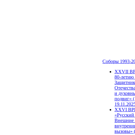
Соборы 1993-2
ХХVII В
80-летию
Защитни
Отечеств
и духовн
подвиг» (
19.11.202
XXVI В
«Русский
Внешние
внутренн
вызовы» (