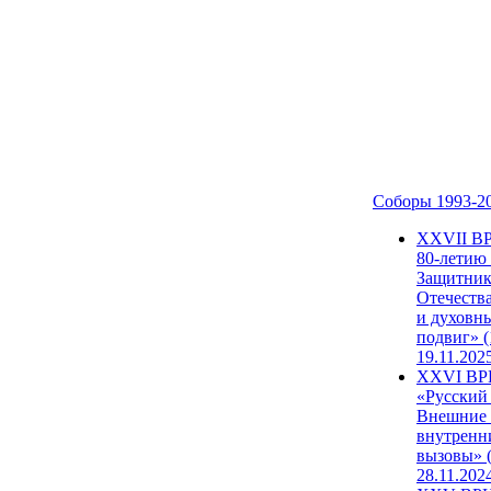
Соборы 1993-2
ХХVII В
80-летию
Защитни
Отечеств
и духовн
подвиг» (
19.11.202
XXVI В
«Русский
Внешние
внутренн
вызовы» (
28.11.202