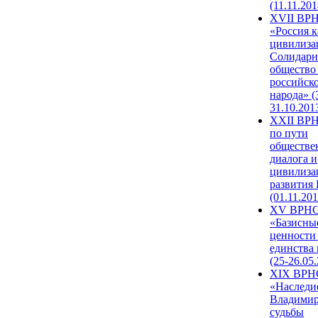
(11.11.201
XVII ВР
«Россия к
цивилиза
Солидарн
общество
российск
народа» (
31.10.201
XXII ВРН
по пути
обществе
диалога и
цивилиза
развития
(01.11.201
XV ВРН
«Базисны
ценности
единства
(25-26.05.
XIX ВРН
«Наследи
Владимир
судьбы