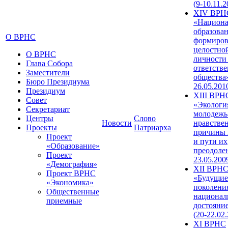
(9-10.11.2
XIV ВРН
«Национа
образован
О ВРНС
формиров
целостно
О ВРНС
личности
Глава Собора
ответств
Заместители
общества»
Бюро Президиума
26.05.201
Президиум
XIII ВРН
Совет
«Экологи
Секретариат
молодежь
Центры
Слово
Новости
нравстве
Проекты
Патриарха
причины 
Проект
и пути их
«Образование»
преодолен
Проект
23.05.200
«Демография»
XII ВРН
Проект ВРНС
«Будущие
«Экономика»
поколени
Общественные
национал
приемные
достояни
(20-22.02
XI ВРНС