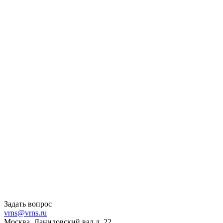
Задать вопрос
vrns@vrns.ru
Москва, Даниловский вал д. 22