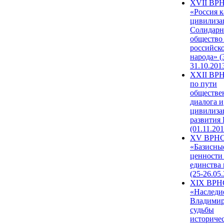
XVII ВР
«Россия к
цивилиза
Солидарн
общество
российск
народа» (
31.10.201
XXII ВРН
по пути
обществе
диалога и
цивилиза
развития
(01.11.201
XV ВРН
«Базисны
ценности
единства
(25-26.05.
XIX ВРН
«Наследи
Владимир
судьбы
историче