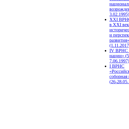
национал
возрожде
3.02.1995
XХI ВРНС
в XXI век
историче
и перспе
развития
(1.11.2017
IV ВРНС 
нации» (5
7.06.1997
I ВРНС
«Российс
соборная
(26-28.05