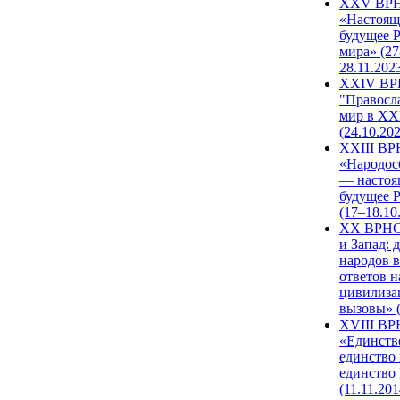
XXV ВР
«Настоящ
будущее 
мира» (27
28.11.202
XXIV В
"Правосл
мир в XXI
(24.10.20
XXIII В
«Народос
— настоя
будущее 
(17–18.10
XX ВРНС
и Запад: 
народов в
ответов н
цивилиза
вызовы» (
XVIII В
«Единств
единство 
единство
(11.11.201