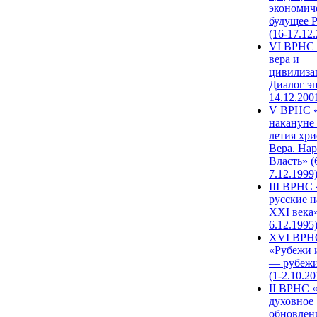
экономич
будущее 
(16-17.12
VI ВРНС 
вера и
цивилиза
Диалог эп
14.12.200
V ВРНС «
накануне 
летия хри
Вера. Нар
Власть» (
7.12.1999
III ВРНС 
русские н
XXI века»
6.12.1995
XVI ВРН
«Рубежи 
— рубежи
(1-2.10.20
II ВРНС 
духовное
обновлен