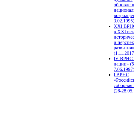
обновлен
национал
возрожде
3.02.1995
XХI ВРНС
в XXI век
историче
и перспе
развития
(1.11.2017
IV ВРНС 
нации» (5
7.06.1997
I ВРНС
«Российс
соборная
(26-28.05