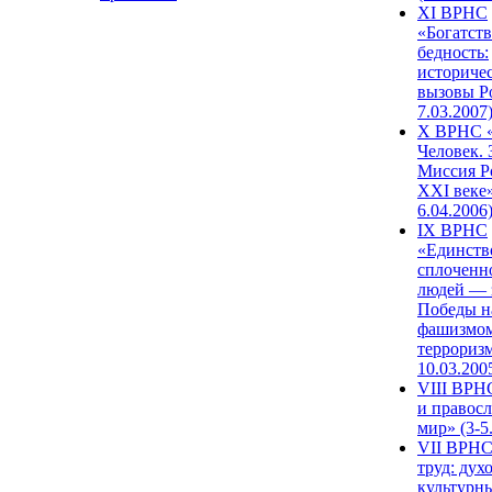
XI ВРНС
«Богатств
бедность:
историче
вызовы Ро
7.03.2007
X ВРНС «
Человек. 
Миссия Р
XXI веке»
6.04.2006
IX ВРНС
«Единств
сплоченн
людей — 
Победы н
фашизмом
терроризм
10.03.200
VIII ВРН
и правос
мир» (3-5
VII ВРНС
труд: дух
культурн