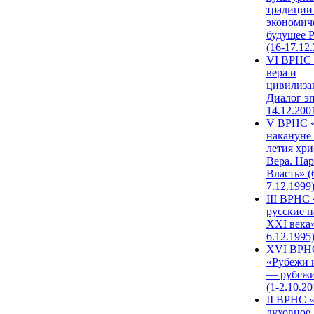
традиции
экономич
будущее 
(16-17.12
VI ВРНС 
вера и
цивилиза
Диалог эп
14.12.200
V ВРНС «
накануне 
летия хри
Вера. Нар
Власть» (
7.12.1999
III ВРНС 
русские н
XXI века»
6.12.1995
XVI ВРН
«Рубежи 
— рубежи
(1-2.10.20
II ВРНС 
духовное