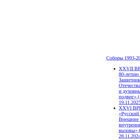
Соборы 1993-2
ХХVII В
80-летию
Защитни
Отечеств
и духовн
подвиг» (
19.11.202
XXVI В
«Русский
Внешние
внутренн
вызовы» (
28.11.202