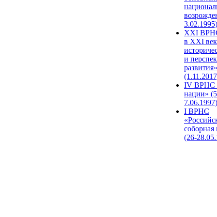
национал
возрожде
3.02.1995
XХI ВРНС
в XXI век
историче
и перспе
развития
(1.11.2017
IV ВРНС 
нации» (5
7.06.1997
I ВРНС
«Российс
соборная
(26-28.05