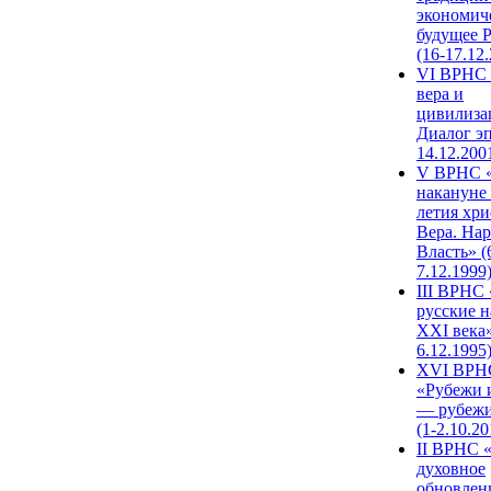
экономич
будущее 
(16-17.12
VI ВРНС 
вера и
цивилиза
Диалог эп
14.12.200
V ВРНС «
накануне 
летия хри
Вера. Нар
Власть» (
7.12.1999
III ВРНС 
русские н
XXI века»
6.12.1995
XVI ВРН
«Рубежи 
— рубежи
(1-2.10.20
II ВРНС 
духовное
обновлен