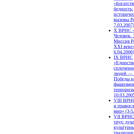
«Богатств
бедность:
историче
вызовы Ро
7.03.2007
X ВРНС «
Человек. 
Миссия Р
XXI веке»
6.04.2006
IX ВРНС
«Единств
сплоченн
людей — 
Победы н
фашизмом
терроризм
10.03.200
VIII ВРН
и правос
мир» (3-5
VII ВРНС
труд: дух
культурн
традиции