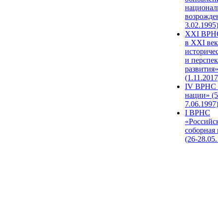
национал
возрожде
3.02.1995
XХI ВРНС
в XXI век
историче
и перспе
развития
(1.11.2017
IV ВРНС 
нации» (5
7.06.1997
I ВРНС
«Российс
соборная
(26-28.05