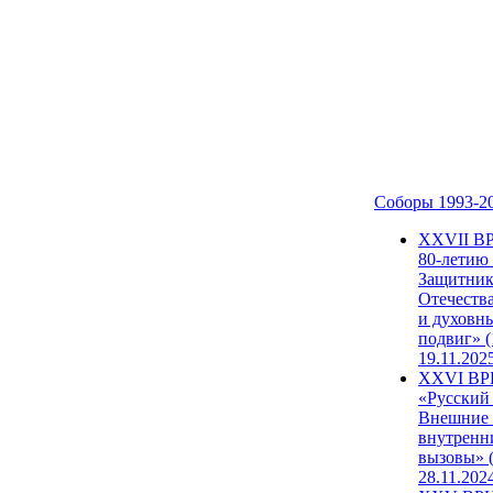
Соборы 1993-2
ХХVII В
80-летию
Защитни
Отечеств
и духовн
подвиг» (
19.11.202
XXVI В
«Русский
Внешние
внутренн
вызовы» (
28.11.202