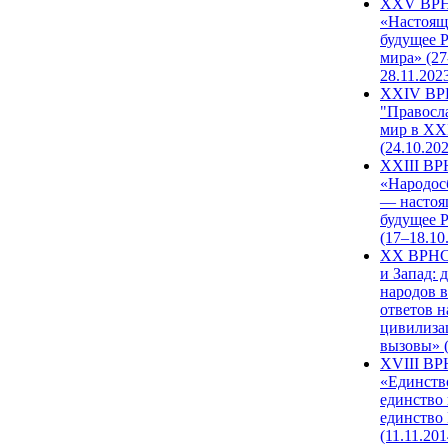
XXV ВР
«Настоящ
будущее 
мира» (27
28.11.202
XXIV В
"Правосл
мир в XXI
(24.10.20
XXIII В
«Народос
— настоя
будущее 
(17–18.10
XX ВРНС
и Запад: 
народов в
ответов н
цивилиза
вызовы» (
XVIII В
«Единств
единство 
единство
(11.11.201