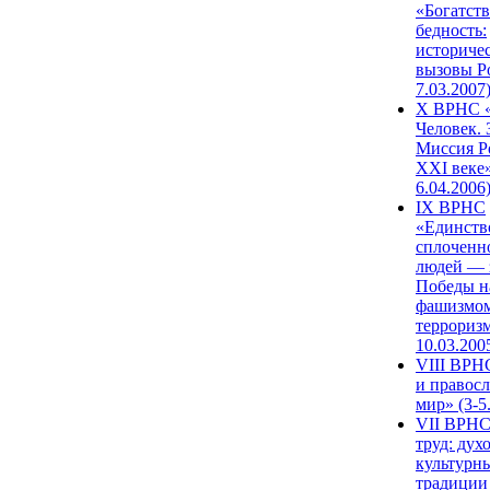
«Богатств
бедность:
историче
вызовы Ро
7.03.2007
X ВРНС «
Человек. 
Миссия Р
XXI веке»
6.04.2006
IX ВРНС
«Единств
сплоченн
людей — 
Победы н
фашизмом
терроризм
10.03.200
VIII ВРН
и правос
мир» (3-5
VII ВРНС
труд: дух
культурн
традиции