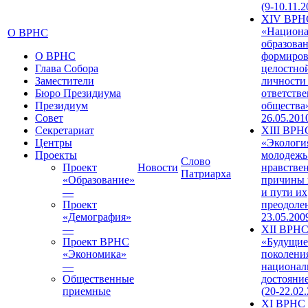
(9-10.11.2
XIV ВРН
«Национа
О ВРНС
образован
О ВРНС
формиров
Глава Собора
целостно
Заместители
личности
Бюро Президиума
ответств
Президиум
общества»
Совет
26.05.201
Секретариат
XIII ВРН
Центры
«Экологи
Проекты
молодежь
Слово
Проект
Новости
нравстве
Патриарха
«Образование»
причины 
—
и пути их
Проект
преодолен
«Демография»
23.05.200
—
XII ВРН
Проект ВРНС
«Будущие
«Экономика»
поколени
—
национал
Общественные
достояни
приемные
(20-22.02
XI ВРНС