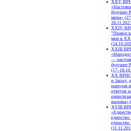
XXV ВР
«Настоящ
будущее 
мира» (27
28.11.202
XXIV В
"Правосл
мир в XXI
(24.10.20
XXIII В
«Народос
— настоя
будущее 
(17–18.10
XX ВРНС
и Запад: 
народов в
ответов н
цивилиза
вызовы» (
XVIII В
«Единств
единство 
единство
(11.11.201