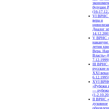
экономич
будущее 
(16-17.12
VI ВРНС 
вера и
цивилиза
Диалог эп
14.12.200
V ВРНС «
накануне 
летия хри
Вера. Нар
Власть» (
7.12.1999
III ВРНС 
русские н
XXI века»
6.12.1995
XVI ВРН
«Рубежи 
— рубежи
(1-2.10.20
II ВРНС 
духовное
обновлен