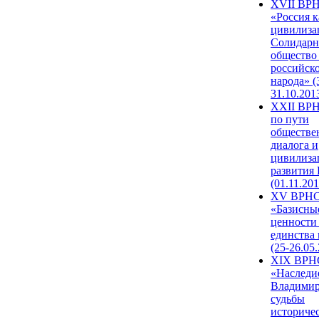
XVII ВР
«Россия к
цивилиза
Солидарн
общество
российск
народа» (
31.10.201
XXII ВРН
по пути
обществе
диалога и
цивилиза
развития
(01.11.201
XV ВРН
«Базисны
ценности
единства
(25-26.05.
XIX ВРН
«Наследи
Владимир
судьбы
историче