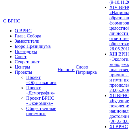
(9-10.11.2
XIV ВРН
«Национа
образован
О ВРНС
формиров
целостно
О ВРНС
личности
Глава Собора
ответств
Заместители
общества»
Бюро Президиума
26.05.201
Президиум
XIII ВРН
Совет
«Экологи
Секретариат
молодежь
Центры
Слово
Новости
нравстве
Проекты
Патриарха
причины 
Проект
и пути их
«Образование»
преодолен
Проект
23.05.200
«Демография»
XII ВРН
Проект ВРНС
«Будущие
«Экономика»
поколени
Общественные
национал
приемные
достояни
(20-22.02
XI ВРНС