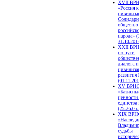
XVII ВР
«Россия к
цивилиза
Солидарн
общество
российск
народа» (
31.10.201
XXII ВРН
по пути
обществе
диалога и
цивилиза
развития
(01.11.201
XV ВРН
«Базисны
ценности
единства
(25-26.05.
XIX ВРН
«Наследи
Владимир
судьбы
историче