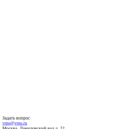
Задать вопрос
vrns@vrns.ru
Москва, Даниловский вал д. 22