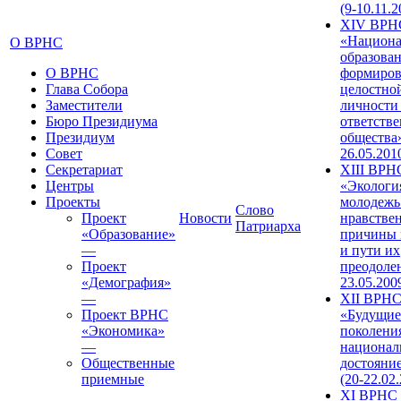
(9-10.11.2
XIV ВРН
«Национа
О ВРНС
образован
О ВРНС
формиров
Глава Собора
целостно
Заместители
личности
Бюро Президиума
ответств
Президиум
общества»
Совет
26.05.201
Секретариат
XIII ВРН
Центры
«Экологи
Проекты
молодежь
Слово
Проект
Новости
нравстве
Патриарха
«Образование»
причины 
—
и пути их
Проект
преодолен
«Демография»
23.05.200
—
XII ВРН
Проект ВРНС
«Будущие
«Экономика»
поколени
—
национал
Общественные
достояни
приемные
(20-22.02
XI ВРНС