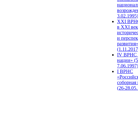
национал
возрожде
3.02.1995
XХI ВРНС
в XXI век
историче
и перспе
развития
(1.11.2017
IV ВРНС 
нации» (5
7.06.1997
I ВРНС
«Российс
соборная
(26-28.05