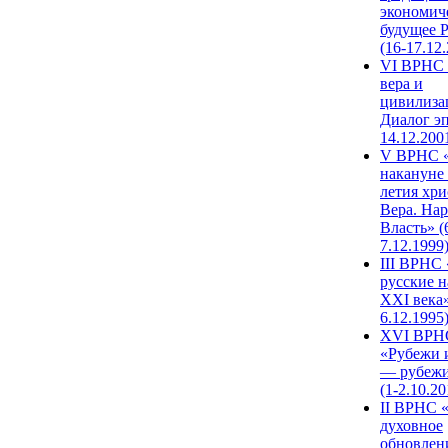
экономич
будущее 
(16-17.12
VI ВРНС 
вера и
цивилиза
Диалог эп
14.12.200
V ВРНС «
накануне 
летия хри
Вера. Нар
Власть» (
7.12.1999
III ВРНС 
русские н
XXI века»
6.12.1995
XVI ВРН
«Рубежи 
— рубежи
(1-2.10.20
II ВРНС 
духовное
обновлен