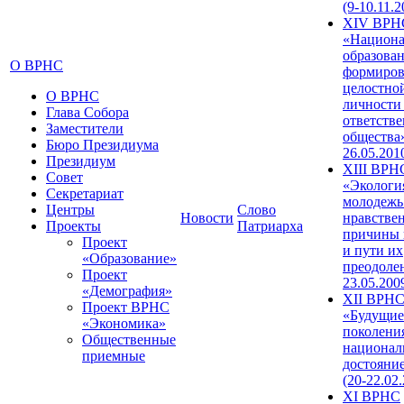
(9-10.11.2
XIV ВРН
«Национа
образован
О ВРНС
формиров
целостно
О ВРНС
личности
Глава Собора
ответств
Заместители
общества»
Бюро Президиума
26.05.201
Президиум
XIII ВРН
Совет
«Экологи
Секретариат
молодежь
Центры
Слово
Новости
нравстве
Проекты
Патриарха
причины 
Проект
и пути их
«Образование»
преодолен
Проект
23.05.200
«Демография»
XII ВРН
Проект ВРНС
«Будущие
«Экономика»
поколени
Общественные
национал
приемные
достояни
(20-22.02
XI ВРНС