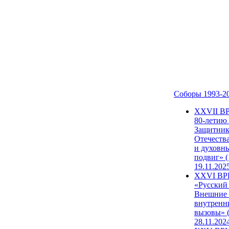
Соборы 1993-2
ХХVII В
80-летию
Защитни
Отечеств
и духовн
подвиг» (
19.11.202
XXVI В
«Русский
Внешние
внутренн
вызовы» (
28.11.202