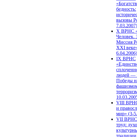
«Богатств
бедность:
историче
вызовы Ро
7.03.2007
X ВРНС «
Человек. 
Миссия Р
XXI веке»
6.04.2006
IX ВРНС
«Единств
сплоченн
людей — 
Победы н
фашизмом
терроризм
10.03.200
VIII ВРН
и правос
мир» (3-5
VII ВРНС
труд: дух
культурн
традиции