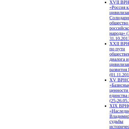
XVII ВР
«Россия к
цивилиза
Солидарн
общество
российск
народа» (
31.10.201
XXII ВРН
по пути
обществе
диалога и
цивилиза
развития
(01.11.201
XV ВРН
«Базисны
ценности
единства
(25-26.05.
XIX ВРН
«Наследи
Владимир
судьбы
историче