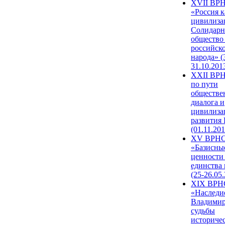
XVII ВР
«Россия к
цивилиза
Солидарн
общество
российск
народа» (
31.10.201
XXII ВРН
по пути
обществе
диалога и
цивилиза
развития
(01.11.201
XV ВРН
«Базисны
ценности
единства
(25-26.05.
XIX ВРН
«Наследи
Владимир
судьбы
историче