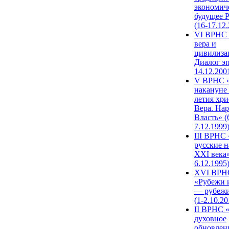
экономич
будущее 
(16-17.12
VI ВРНС 
вера и
цивилиза
Диалог эп
14.12.200
V ВРНС «
накануне 
летия хри
Вера. Нар
Власть» (
7.12.1999
III ВРНС 
русские н
XXI века»
6.12.1995
XVI ВРН
«Рубежи 
— рубежи
(1-2.10.20
II ВРНС 
духовное
обновлен