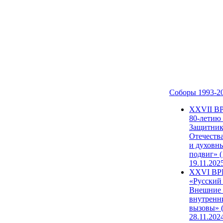
Соборы 1993-2
ХХVII В
80-летию
Защитни
Отечеств
и духовн
подвиг» (
19.11.202
XXVI В
«Русский
Внешние
внутренн
вызовы» (
28.11.202