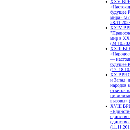
XXV ВР
«Настоящ
будущее 
мира» (27
28.11.202
XXIV В
"Правосл
мир в XXI
(24.10.20
XXIII В
«Народос
— настоя
будущее 
(17–18.10
XX ВРНС
и Запад: 
народов в
ответов н
цивилиза
вызовы» (
XVIII В
«Единств
единство 
единство
(11.11.201