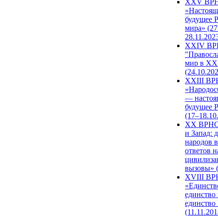
XXV ВР
«Настоящ
будущее 
мира» (27
28.11.202
XXIV В
"Правосл
мир в XXI
(24.10.20
XXIII В
«Народос
— настоя
будущее 
(17–18.10
XX ВРНС
и Запад: 
народов в
ответов н
цивилиза
вызовы» (
XVIII В
«Единств
единство 
единство
(11.11.201