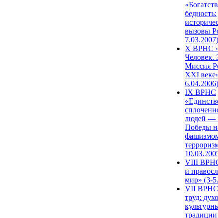
«Богатств
бедность:
историче
вызовы Ро
7.03.2007
X ВРНС «
Человек. 
Миссия Р
XXI веке»
6.04.2006
IX ВРНС
«Единств
сплоченн
людей — 
Победы н
фашизмом
терроризм
10.03.200
VIII ВРН
и правос
мир» (3-5
VII ВРНС
труд: дух
культурн
традиции