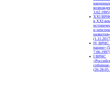
национал
возрожде
3.02.1995
XХI ВРНС
в XXI век
историче
и перспе
развития
(1.11.2017
IV ВРНС 
нации» (5
7.06.1997
I ВРНС
«Российс
соборная
(26-28.05