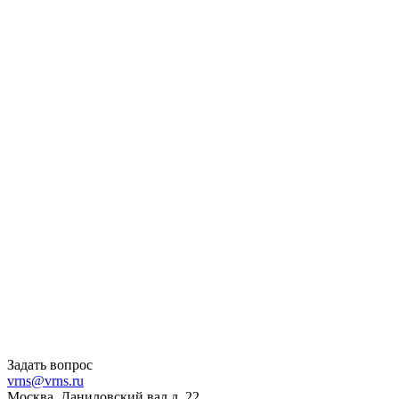
Задать вопрос
vrns@vrns.ru
Москва, Даниловский вал д. 22