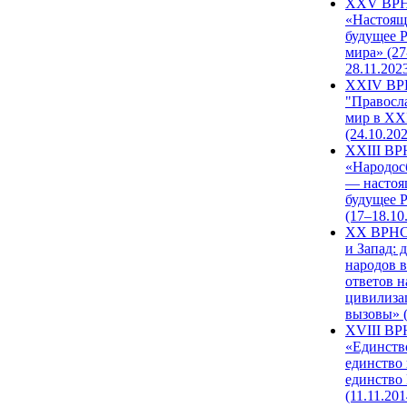
XXV ВР
«Настоящ
будущее 
мира» (27
28.11.202
XXIV В
"Правосл
мир в XXI
(24.10.20
XXIII В
«Народос
— настоя
будущее 
(17–18.10
XX ВРНС
и Запад: 
народов в
ответов н
цивилиза
вызовы» (
XVIII В
«Единств
единство 
единство
(11.11.201