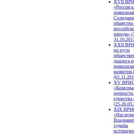
XVII ВР
«Россия к
цивилиза
Солидарн
общество
российск
народа» (
31.10.201
XXII ВРН
по пути
обществе
диалога и
цивилиза
развития
(01.11.201
XV ВРН
«Базисны
ценности
единства
(25-26.05.
XIX ВРН
«Наследи
Владимир
судьбы
историче