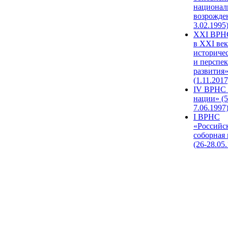
национал
возрожде
3.02.1995
XХI ВРНС
в XXI век
историче
и перспе
развития
(1.11.2017
IV ВРНС 
нации» (5
7.06.1997
I ВРНС
«Российс
соборная
(26-28.05