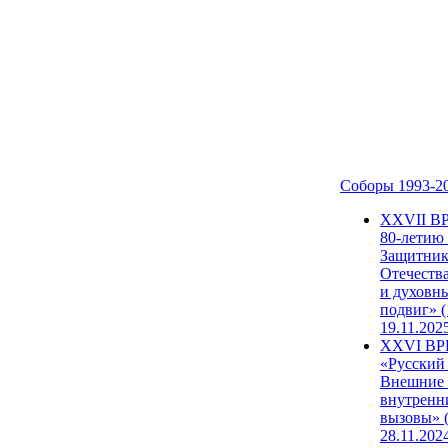
Соборы 1993-2
ХХVII В
80-летию
Защитни
Отечеств
и духовн
подвиг» (
19.11.202
XXVI В
«Русский
Внешние
внутренн
вызовы» (
28.11.202