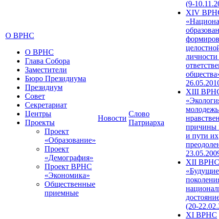
(9-10.11.2
XIV ВРН
«Национа
образован
О ВРНС
формиров
целостно
О ВРНС
личности
Глава Собора
ответств
Заместители
общества»
Бюро Президиума
26.05.201
Президиум
XIII ВРН
Совет
«Экологи
Секретариат
молодежь
Центры
Слово
Новости
нравстве
Проекты
Патриарха
причины 
Проект
и пути их
«Образование»
преодолен
Проект
23.05.200
«Демография»
XII ВРН
Проект ВРНС
«Будущие
«Экономика»
поколени
Общественные
национал
приемные
достояни
(20-22.02
XI ВРНС