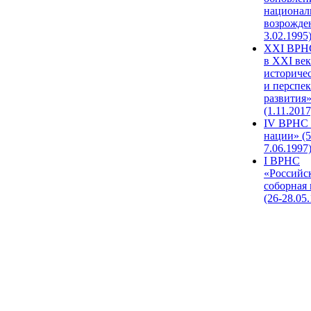
национал
возрожде
3.02.1995
XХI ВРНС
в XXI век
историче
и перспе
развития
(1.11.2017
IV ВРНС 
нации» (5
7.06.1997
I ВРНС
«Российс
соборная
(26-28.05