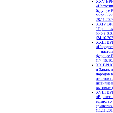
XXV ВР
«Настоящ
будущее 
мира» (27
28.11.202
XXIV В
"Правосл
мир в XXI
(24.10.20
XXIII В
«Народос
— настоя
будущее 
(17–18.10
XX ВРНС
и Запад: 
народов в
ответов н
цивилиза
вызовы» (
XVIII В
«Единств
единство 
единство
(11.11.201