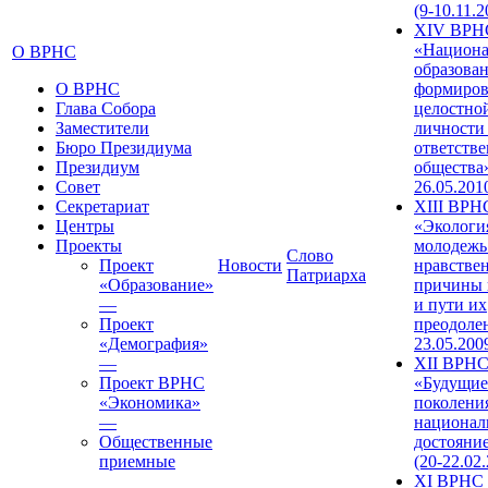
(9-10.11.2
XIV ВРН
«Национа
О ВРНС
образован
О ВРНС
формиров
Глава Собора
целостно
Заместители
личности
Бюро Президиума
ответств
Президиум
общества»
Совет
26.05.201
Секретариат
XIII ВРН
Центры
«Экологи
Проекты
молодежь
Слово
Проект
Новости
нравстве
Патриарха
«Образование»
причины 
—
и пути их
Проект
преодолен
«Демография»
23.05.200
—
XII ВРН
Проект ВРНС
«Будущие
«Экономика»
поколени
—
национал
Общественные
достояни
приемные
(20-22.02
XI ВРНС