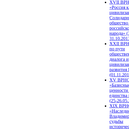
XVII ВР
«Россия к
цивилиза
Солидарн
общество
российск
народа» (
31.10.201
XXII ВРН
по пути
обществе
диалога и
цивилиза
развития
(01.11.201
XV ВРН
«Базисны
ценности
единства
(25-26.05.
XIX ВРН
«Наследи
Владимир
судьбы
историче