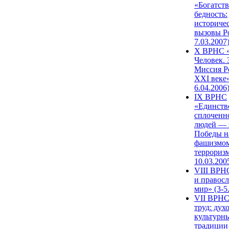
«Богатств
бедность:
историче
вызовы Ро
7.03.2007
X ВРНС «
Человек. 
Миссия Р
XXI веке»
6.04.2006
IX ВРНС
«Единств
сплоченн
людей — 
Победы н
фашизмом
терроризм
10.03.200
VIII ВРН
и правос
мир» (3-5
VII ВРНС
труд: дух
культурн
традиции