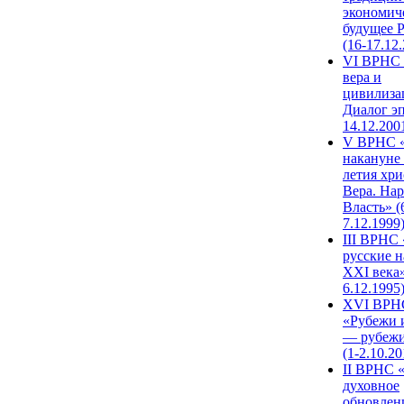
экономич
будущее 
(16-17.12
VI ВРНС 
вера и
цивилиза
Диалог эп
14.12.200
V ВРНС «
накануне 
летия хри
Вера. Нар
Власть» (
7.12.1999
III ВРНС 
русские н
XXI века»
6.12.1995
XVI ВРН
«Рубежи 
— рубежи
(1-2.10.20
II ВРНС 
духовное
обновлен