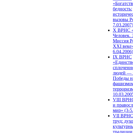
«Богатств
бедность:
историче
вызовы Ро
7.03.2007
X ВРНС «
Человек. 
Миссия Р
XXI веке»
6.04.2006
IX ВРНС
«Единств
сплоченн
людей — 
Победы н
фашизмом
терроризм
10.03.200
VIII ВРН
и правос
мир» (3-5
VII ВРНС
труд: дух
культурн
традиции