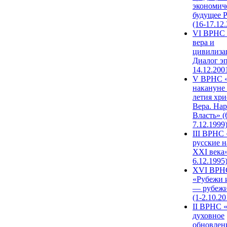
экономич
будущее 
(16-17.12
VI ВРНС 
вера и
цивилиза
Диалог эп
14.12.200
V ВРНС «
накануне 
летия хри
Вера. Нар
Власть» (
7.12.1999
III ВРНС 
русские н
XXI века»
6.12.1995
XVI ВРН
«Рубежи 
— рубежи
(1-2.10.20
II ВРНС 
духовное
обновлен