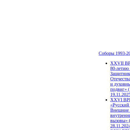
Соборы 1993-2
ХХVII В
80-летию
Защитни
Отечеств
и духовн
подвиг» (
19.11.202
XXVI В
«Русский
Внешние
внутренн
вызовы» (
28.11.202