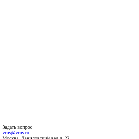
Задать вопрос
vrns@vrns.ru
Москва, Даниловский вал д. 22