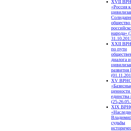
XVII ВР
«Россия к
цивилиза
Солидарн
общество
российск
народа» (
31.10.201
XXII ВРН
по пути
обществе
диалога и
цивилиза
развития
(01.11.201
XV ВРН
«Базисны
ценности
единства
(25-26.05.
XIX ВРН
«Наследи
Владимир
судьбы
историче