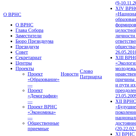
(9-10.11.2
XIV ВРН
«Национа
О ВРНС
образован
О ВРНС
формиров
Глава Собора
целостно
Заместители
личности
Бюро Президиума
ответств
Президиум
общества»
Совет
26.05.201
Секретариат
XIII ВРН
Центры
«Экологи
Проекты
молодежь
Слово
Проект
Новости
нравстве
Патриарха
«Образование»
причины 
—
и пути их
Проект
преодолен
«Демография»
23.05.200
—
XII ВРН
Проект ВРНС
«Будущие
«Экономика»
поколени
—
национал
Общественные
достояни
приемные
(20-22.02
XI ВРНС