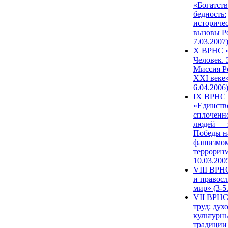
«Богатств
бедность:
историче
вызовы Ро
7.03.2007
X ВРНС «
Человек. 
Миссия Р
XXI веке»
6.04.2006
IX ВРНС
«Единств
сплоченн
людей — 
Победы н
фашизмом
терроризм
10.03.200
VIII ВРН
и правос
мир» (3-5
VII ВРНС
труд: дух
культурн
традиции