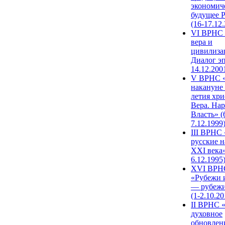
экономич
будущее 
(16-17.12
VI ВРНС 
вера и
цивилиза
Диалог эп
14.12.200
V ВРНС «
накануне 
летия хри
Вера. Нар
Власть» (
7.12.1999
III ВРНС 
русские н
XXI века»
6.12.1995
XVI ВРН
«Рубежи 
— рубежи
(1-2.10.20
II ВРНС 
духовное
обновлен