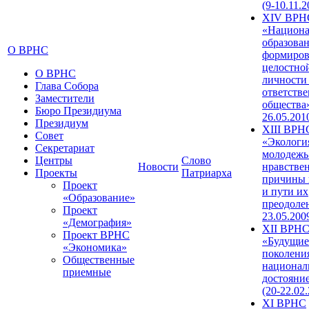
(9-10.11.2
XIV ВРН
«Национа
образован
О ВРНС
формиров
целостно
О ВРНС
личности
Глава Собора
ответств
Заместители
общества»
Бюро Президиума
26.05.201
Президиум
XIII ВРН
Совет
«Экологи
Секретариат
молодежь
Центры
Слово
Новости
нравстве
Проекты
Патриарха
причины 
Проект
и пути их
«Образование»
преодолен
Проект
23.05.200
«Демография»
XII ВРН
Проект ВРНС
«Будущие
«Экономика»
поколени
Общественные
национал
приемные
достояни
(20-22.02
XI ВРНС