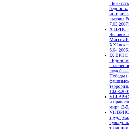
«Богатств
бедность:
историче
вызовы Ро
7.03.2007
X ВРНС «
Человек. 
Миссия Р
XXI веке»
6.04.2006
IX ВРНС
«Единств
сплоченн
людей — 
Победы н
фашизмом
терроризм
10.03.200
VIII ВРН
и правос
мир» (3-5
VII ВРНС
труд: дух
культурн
традиции