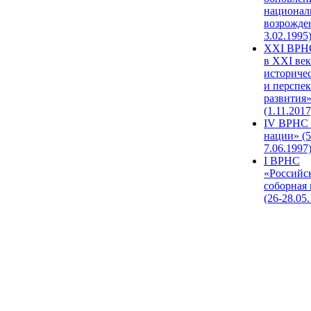
национал
возрожде
3.02.1995
XХI ВРНС
в XXI век
историче
и перспе
развития
(1.11.2017
IV ВРНС 
нации» (5
7.06.1997
I ВРНС
«Российс
соборная
(26-28.05