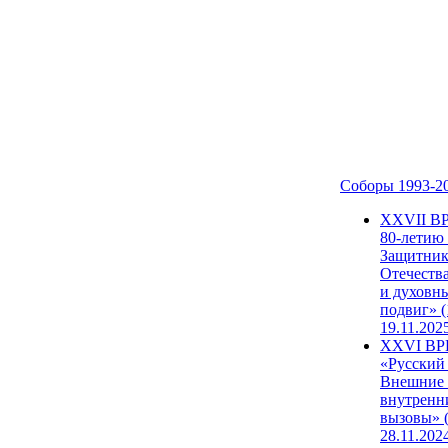
Соборы 1993-2
ХХVII В
80-летию
Защитни
Отечеств
и духовн
подвиг» (
19.11.202
XXVI В
«Русский
Внешние
внутренн
вызовы» (
28.11.202