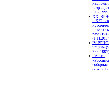
национал
возрожде
3.02.1995
XХI ВРНС
в XXI век
историче
и перспе
развития
(1.11.2017
IV ВРНС 
нации» (5
7.06.1997
I ВРНС
«Российс
соборная
(26-28.05