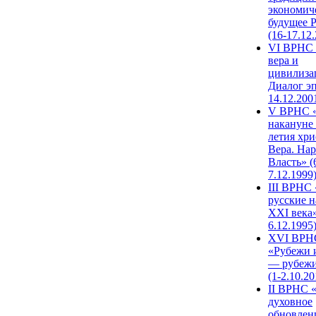
экономич
будущее 
(16-17.12
VI ВРНС 
вера и
цивилиза
Диалог эп
14.12.200
V ВРНС «
накануне 
летия хри
Вера. Нар
Власть» (
7.12.1999
III ВРНС 
русские н
XXI века»
6.12.1995
XVI ВРН
«Рубежи 
— рубежи
(1-2.10.20
II ВРНС 
духовное
обновлен