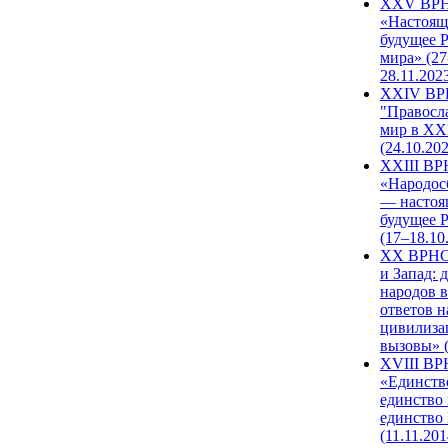
XXV ВР
«Настоящ
будущее 
мира» (27
28.11.202
XXIV В
"Правосл
мир в XXI
(24.10.20
XXIII В
«Народос
— настоя
будущее 
(17–18.10
XX ВРНС
и Запад: 
народов в
ответов н
цивилиза
вызовы» (
XVIII В
«Единств
единство 
единство
(11.11.201