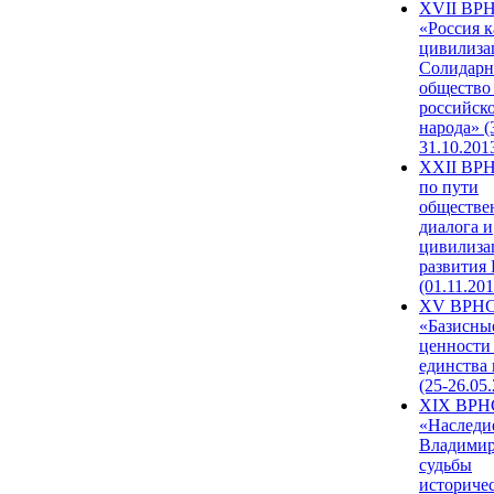
XVII ВР
«Россия к
цивилиза
Солидарн
общество
российск
народа» (
31.10.201
XXII ВРН
по пути
обществе
диалога и
цивилиза
развития
(01.11.201
XV ВРН
«Базисны
ценности
единства
(25-26.05.
XIX ВРН
«Наследи
Владимир
судьбы
историче