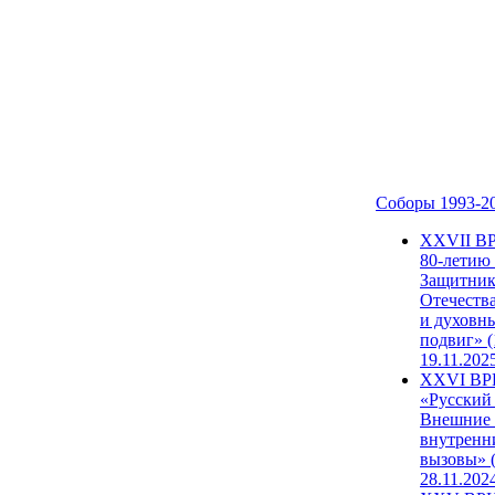
Соборы 1993-2
ХХVII В
80-летию
Защитни
Отечеств
и духовн
подвиг» (
19.11.202
XXVI В
«Русский
Внешние
внутренн
вызовы» (
28.11.202