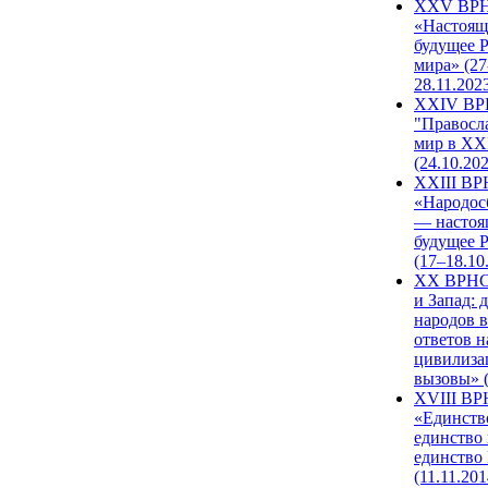
XXV ВР
«Настоящ
будущее 
мира» (27
28.11.202
XXIV В
"Правосл
мир в XXI
(24.10.20
XXIII В
«Народос
— настоя
будущее 
(17–18.10
XX ВРНС
и Запад: 
народов в
ответов н
цивилиза
вызовы» (
XVIII В
«Единств
единство 
единство
(11.11.201