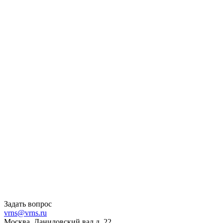
Задать вопрос
vrns@vrns.ru
Москва, Даниловский вал д. 22