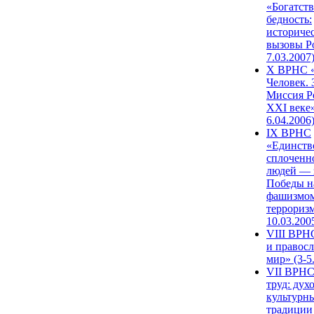
«Богатств
бедность:
историче
вызовы Ро
7.03.2007
X ВРНС «
Человек. 
Миссия Р
XXI веке»
6.04.2006
IX ВРНС
«Единств
сплоченн
людей — 
Победы н
фашизмом
терроризм
10.03.200
VIII ВРН
и правос
мир» (3-5
VII ВРНС
труд: дух
культурн
традиции