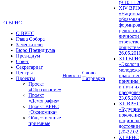
(9-10.11.2
XIV ВРН
«Национа
образован
О ВРНС
формиров
целостно
О ВРНС
личности
Глава Собора
ответств
Заместители
общества»
Бюро Президиума
26.05.201
Президиум
XIII ВРН
Совет
«Экологи
Секретариат
молодежь
Центры
Слово
Новости
нравстве
Проекты
Патриарха
причины 
Проект
и пути их
«Образование»
преодолен
Проект
23.05.200
«Демография»
XII ВРН
Проект ВРНС
«Будущие
«Экономика»
поколени
Общественные
национал
приемные
достояни
(20-22.02
XI ВРНС