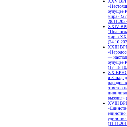
XXV ВР
«Настоящ
будущее 
мира» (27
28.11.202
XXIV В
"Правосл
мир в XXI
(24.10.20
XXIII В
«Народос
— настоя
будущее 
(17–18.10
XX ВРНС
и Запад: 
народов в
ответов н
цивилиза
вызовы» (
XVIII В
«Единств
единство 
единство
(11.11.201