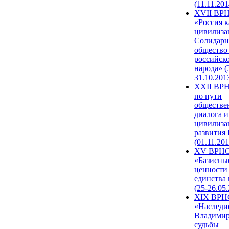
(11.11.201
XVII ВР
«Россия к
цивилиза
Солидарн
общество
российск
народа» (
31.10.201
XXII ВРН
по пути
обществе
диалога и
цивилиза
развития
(01.11.201
XV ВРН
«Базисны
ценности
единства
(25-26.05.
XIX ВРН
«Наследи
Владимир
судьбы