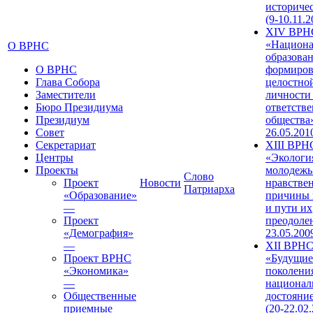
историче
(9-10.11.2
XIV ВРН
«Национа
О ВРНС
образован
О ВРНС
формиров
Глава Собора
целостно
Заместители
личности
Бюро Президиума
ответств
Президиум
общества»
Совет
26.05.201
Секретариат
XIII ВРН
Центры
«Экологи
Проекты
молодежь
Слово
Проект
Новости
нравстве
Патриарха
«Образование»
причины 
—
и пути их
Проект
преодолен
«Демография»
23.05.200
—
XII ВРН
Проект ВРНС
«Будущие
«Экономика»
поколени
—
национал
Общественные
достояни
приемные
(20-22.02