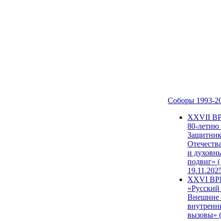
Соборы 1993-2
ХХVII В
80-летию
Защитни
Отечеств
и духовн
подвиг» (
19.11.202
XXVI В
«Русский
Внешние
внутренн
вызовы» (