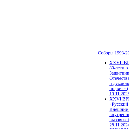
Соборы 1993-2
ХХVII В
80-летию
Защитни
Отечеств
и духовн
подвиг» (
19.11.202
XXVI В
«Русский
Внешние
внутренн
вызовы» (
28.11.202