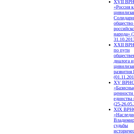
XVII ВР
«Россия к
цивилиза
Солидарн
общество
российск
народа» (
31.10.201
XXII ВРН
по пути
обществе
диалога и
цивилиза
развития
(01.11.201
XV ВРН
«Базисны
ценности
единства
(25-26.05.
XIX ВРН
«Наследи
Владимир
судьбы
историче