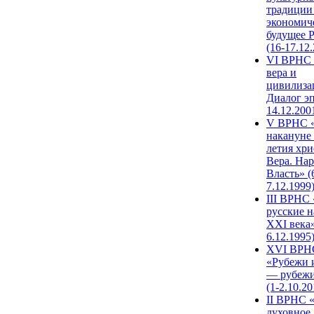
традиции
экономич
будущее 
(16-17.12
VI ВРНС 
вера и
цивилиза
Диалог эп
14.12.200
V ВРНС «
накануне 
летия хри
Вера. Нар
Власть» (
7.12.1999
III ВРНС 
русские н
XXI века»
6.12.1995
XVI ВРН
«Рубежи 
— рубежи
(1-2.10.20
II ВРНС 
духовное