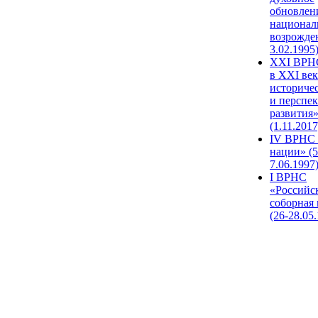
обновлен
национал
возрожде
3.02.1995
XХI ВРНС
в XXI век
историче
и перспе
развития
(1.11.2017
IV ВРНС 
нации» (5
7.06.1997
I ВРНС
«Российс
соборная
(26-28.05