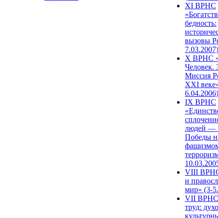
XI ВРНС
«Богатств
бедность:
историче
вызовы Ро
7.03.2007
X ВРНС «
Человек. 
Миссия Р
XXI веке»
6.04.2006
IX ВРНС
«Единств
сплоченн
людей — 
Победы н
фашизмом
терроризм
10.03.200
VIII ВРН
и правос
мир» (3-5
VII ВРНС
труд: дух
культурн