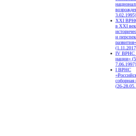
национал
возрожде
3.02.1995
XХI ВРНС
в XXI век
историче
и перспе
развития
(1.11.2017
IV ВРНС 
нации» (5
7.06.1997
I ВРНС
«Российс
соборная
(26-28.05