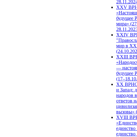
28.11.202
XXV ВР
«Настоящ
будущее 
мира» (27
28.11.202
XXIV В
"Правосл
мир в XXI
(24.10.20
XXIII В
«Народос
— настоя
будущее 
(17–18.10
XX ВРНС
и Запад: 
народов в
ответов н
цивилиза
вызовы» (
XVIII В
«Единств
единство 
единство