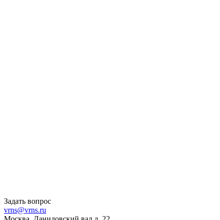
Задать вопрос
vrns@vrns.ru
Москва, Даниловский вал д. 22