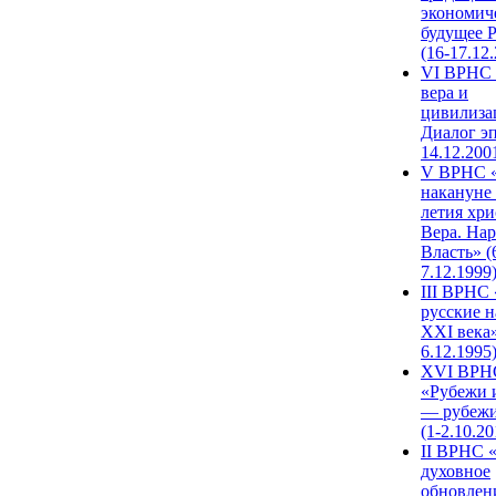
экономич
будущее 
(16-17.12
VI ВРНС 
вера и
цивилиза
Диалог эп
14.12.200
V ВРНС «
накануне 
летия хри
Вера. Нар
Власть» (
7.12.1999
III ВРНС 
русские н
XXI века»
6.12.1995
XVI ВРН
«Рубежи 
— рубежи
(1-2.10.20
II ВРНС 
духовное
обновлен