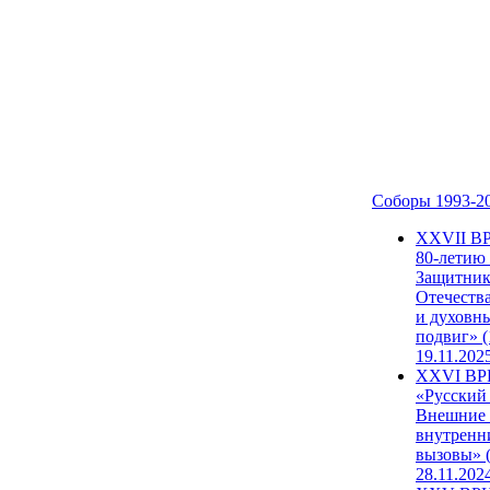
Соборы 1993-2
ХХVII В
80-летию
Защитни
Отечеств
и духовн
подвиг» (
19.11.202
XXVI В
«Русский
Внешние
внутренн
вызовы» (
28.11.202