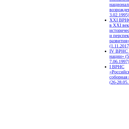
национал
возрожде
3.02.1995
XХI ВРНС
в XXI век
историче
и перспе
развития
(1.11.2017
IV ВРНС 
нации» (5
7.06.1997
I ВРНС
«Российс
соборная
(26-28.05