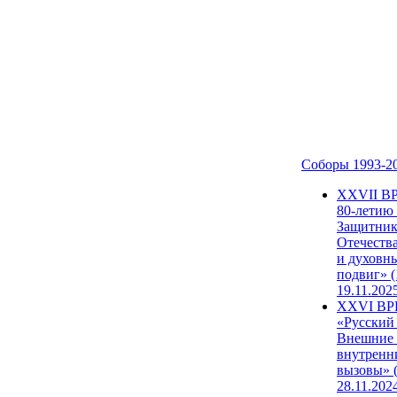
Соборы 1993-2
ХХVII В
80-летию
Защитни
Отечеств
и духовн
подвиг» (
19.11.202
XXVI В
«Русский
Внешние
внутренн
вызовы» (
28.11.202