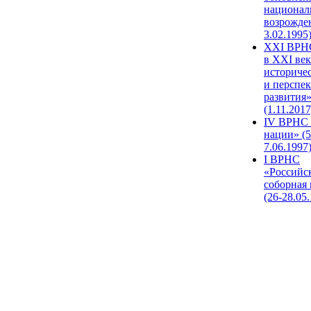
национал
возрожде
3.02.1995
XХI ВРНС
в XXI век
историче
и перспе
развития
(1.11.2017
IV ВРНС 
нации» (5
7.06.1997
I ВРНС
«Российс
соборная
(26-28.05