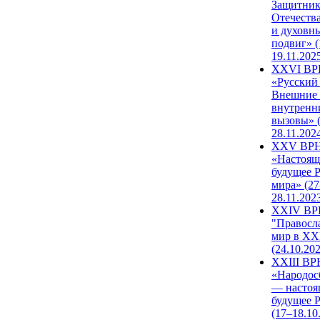
Защитни
Отечеств
и духовн
подвиг» (
19.11.202
XXVI В
«Русский
Внешние
внутренн
вызовы» (
28.11.202
XXV ВР
«Настоящ
будущее 
мира» (27
28.11.202
XXIV В
"Правосл
мир в XXI
(24.10.20
XXIII В
«Народос
— настоя
будущее 
(17–18.10