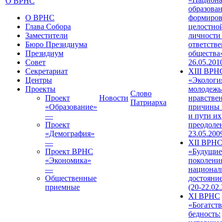
О ВРНС
образован
О ВРНС
формиров
Глава Собора
целостно
Заместители
личности
Бюро Президиума
ответств
Президиум
общества»
Совет
26.05.201
Секретариат
XIII ВРН
Центры
«Экологи
Проекты
молодежь
Слово
Проект
Новости
нравстве
Патриарха
«Образование»
причины 
—
и пути их
Проект
преодолен
«Демография»
23.05.200
—
XII ВРН
Проект ВРНС
«Будущие
«Экономика»
поколени
—
национал
Общественные
достояни
приемные
(20-22.02
XI ВРНС
«Богатств
бедность: