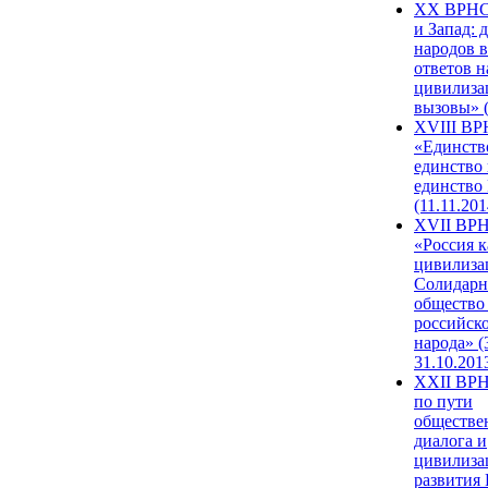
XX ВРНС
и Запад: 
народов в
ответов н
цивилиза
вызовы» (
XVIII В
«Единств
единство 
единство
(11.11.201
XVII ВР
«Россия к
цивилиза
Солидарн
общество
российск
народа» (
31.10.201
XXII ВРН
по пути
обществе
диалога и
цивилиза
развития