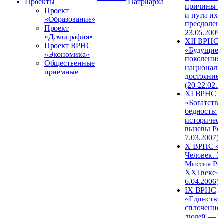
Проекты
Патриарха
причины 
Проект
и пути их
«Образование»
преодолен
Проект
23.05.200
«Демография»
XII ВРН
Проект ВРНС
«Будущие
«Экономика»
поколени
Общественные
национал
приемные
достояни
(20-22.02
XI ВРНС
«Богатств
бедность:
историче
вызовы Ро
7.03.2007
X ВРНС «
Человек. 
Миссия Р
XXI веке»
6.04.2006
IX ВРНС
«Единств
сплоченн
людей — 