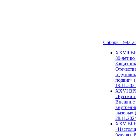
Соборы 1993-2
ХХVII В
80-летию
Защитни
Отечеств
и духовн
подвиг» (
19.11.202
XXVI В
«Русский
Внешние
внутренн
вызовы» (
28.11.202
XXV ВР
«Настоящ
будущее 