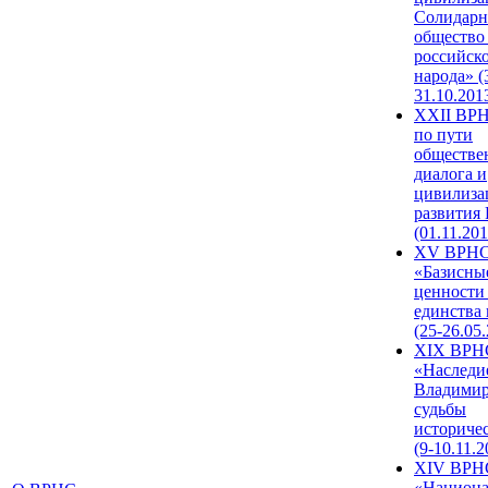
Солидарн
общество
российск
народа» (
31.10.201
XXII ВРН
по пути
обществе
диалога и
цивилиза
развития
(01.11.201
XV ВРН
«Базисны
ценности
единства
(25-26.05.
XIX ВРН
«Наследи
Владимир
судьбы
историче
(9-10.11.2
XIV ВРН
«Национа