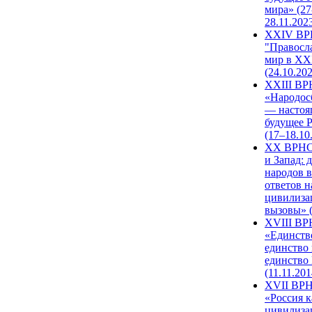
мира» (27
28.11.202
XXIV В
"Правосл
мир в XXI
(24.10.20
XXIII В
«Народос
— настоя
будущее 
(17–18.10
XX ВРНС
и Запад: 
народов в
ответов н
цивилиза
вызовы» (
XVIII В
«Единств
единство 
единство
(11.11.201
XVII ВР
«Россия к
цивилиза