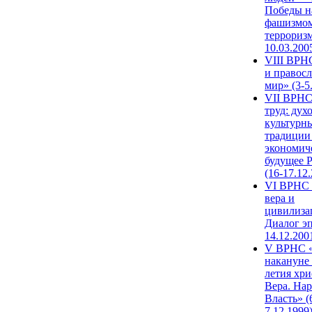
Победы н
фашизмом
терроризм
10.03.200
VIII ВРН
и правос
мир» (3-5
VII ВРНС
труд: дух
культурн
традиции
экономич
будущее 
(16-17.12
VI ВРНС 
вера и
цивилиза
Диалог эп
14.12.200
V ВРНС «
накануне 
летия хри
Вера. Нар
Власть» (
7.12.1999