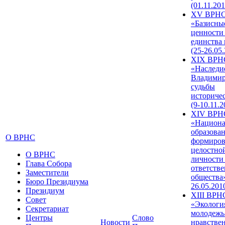
(01.11.201
XV ВРН
«Базисны
ценности
единства
(25-26.05.
XIX ВРН
«Наследи
Владимир
судьбы
историче
(9-10.11.2
XIV ВРН
«Национа
образован
О ВРНС
формиров
целостно
О ВРНС
личности
Глава Собора
ответств
Заместители
общества»
Бюро Президиума
26.05.201
Президиум
XIII ВРН
Совет
«Экологи
Секретариат
молодежь
Центры
Слово
Новости
нравстве