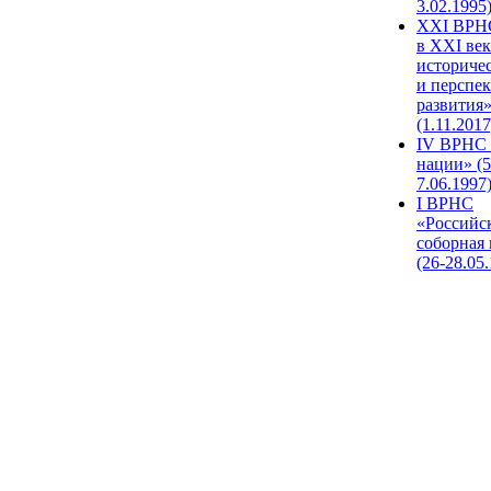
3.02.1995
XХI ВРНС
в XXI век
историче
и перспе
развития
(1.11.2017
IV ВРНС 
нации» (5
7.06.1997
I ВРНС
«Российс
соборная
(26-28.05