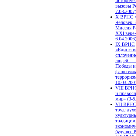
историче
вызовы Ро
7.03.2007
X ВРНС «
Человек. 
Миссия Р
XXI веке»
6.04.2006
IX ВРНС
«Единств
сплоченн
людей — 
Победы н
фашизмом
терроризм
10.03.200
VIII ВРН
и правос
мир» (3-5
VII ВРНС
труд: дух
культурн
традиции
экономич
будущее 