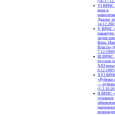
(16-17.12
VI ВРНС 
вера и
цивилиза
Диалог эп
14.12.200
V ВРНС «
накануне 
летия хри
Вера. Нар
Власть» (
7.12.1999
III ВРНС 
русские н
XXI века»
6.12.1995
XVI ВРН
«Рубежи 
— рубежи
(1-2.10.20
II ВРНС 
духовное
обновлен
национал
возрожде