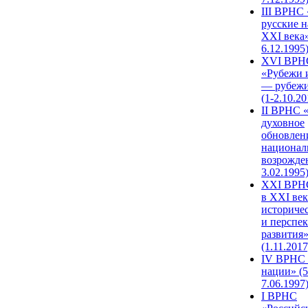
III ВРНС 
русские н
XXI века»
6.12.1995
XVI ВРН
«Рубежи 
— рубежи
(1-2.10.20
II ВРНС 
духовное
обновлен
национал
возрожде
3.02.1995
XХI ВРНС
в XXI век
историче
и перспе
развития
(1.11.2017
IV ВРНС 
нации» (5
7.06.1997
I ВРНС