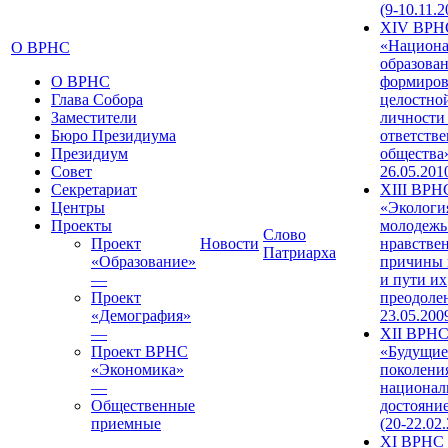
(9-10.11.2
XIV ВРН
«Национа
О ВРНС
образован
О ВРНС
формиров
Глава Собора
целостно
Заместители
личности
Бюро Президиума
ответств
Президиум
общества»
Совет
26.05.201
Секретариат
XIII ВРН
Центры
«Экологи
Проекты
молодежь
Слово
Проект
Новости
нравстве
Патриарха
«Образование»
причины 
—
и пути их
Проект
преодолен
«Демография»
23.05.200
—
XII ВРН
Проект ВРНС
«Будущие
«Экономика»
поколени
—
национал
Общественные
достояни
приемные
(20-22.02
XI ВРНС