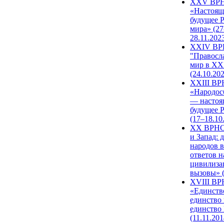
XXV ВР
«Настоящ
будущее 
мира» (27
28.11.202
XXIV В
"Правосл
мир в XXI
(24.10.20
XXIII В
«Народос
— настоя
будущее 
(17–18.10
XX ВРНС
и Запад: 
народов в
ответов н
цивилиза
вызовы» (
XVIII В
«Единств
единство 
единство
(11.11.201