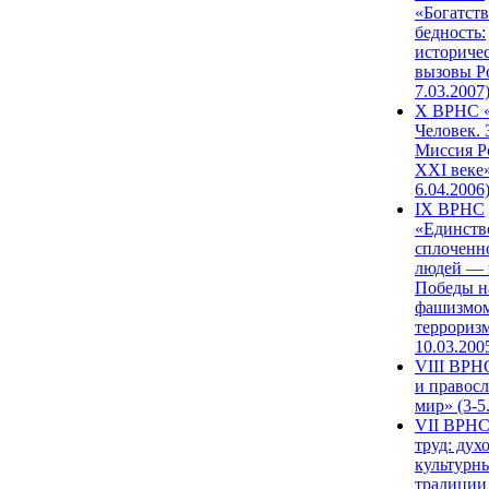
«Богатств
бедность:
историче
вызовы Ро
7.03.2007
X ВРНС «
Человек. 
Миссия Р
XXI веке»
6.04.2006
IX ВРНС
«Единств
сплоченн
людей — 
Победы н
фашизмом
терроризм
10.03.200
VIII ВРН
и правос
мир» (3-5
VII ВРНС
труд: дух
культурн
традиции