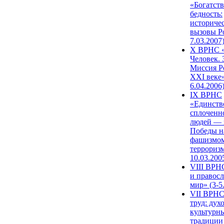
«Богатств
бедность:
историче
вызовы Ро
7.03.2007
X ВРНС «
Человек. 
Миссия Р
XXI веке»
6.04.2006
IX ВРНС
«Единств
сплоченн
людей — 
Победы н
фашизмом
терроризм
10.03.200
VIII ВРН
и правос
мир» (3-5
VII ВРНС
труд: дух
культурн
традиции