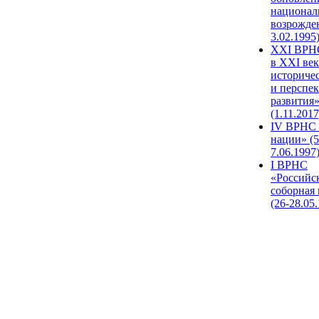
национал
возрожде
3.02.1995
XХI ВРНС
в XXI век
историче
и перспе
развития
(1.11.2017
IV ВРНС 
нации» (5
7.06.1997
I ВРНС
«Российс
соборная
(26-28.05