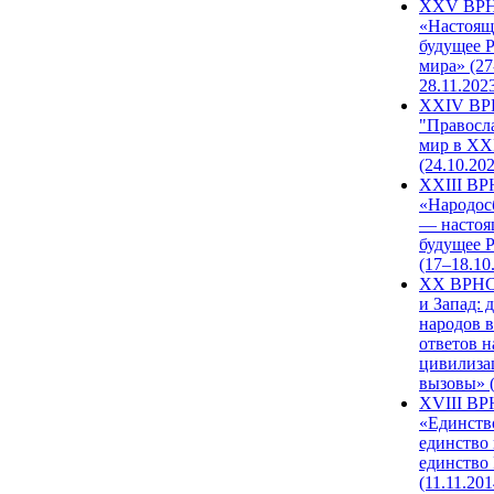
XXV ВР
«Настоящ
будущее 
мира» (27
28.11.202
XXIV В
"Правосл
мир в XXI
(24.10.20
XXIII В
«Народос
— настоя
будущее 
(17–18.10
XX ВРНС
и Запад: 
народов в
ответов н
цивилиза
вызовы» (
XVIII В
«Единств
единство 
единство
(11.11.201