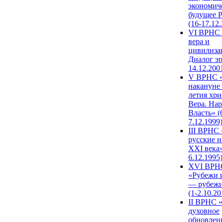
экономич
будущее 
(16-17.12
VI ВРНС 
вера и
цивилиза
Диалог эп
14.12.200
V ВРНС «
накануне 
летия хри
Вера. Нар
Власть» (
7.12.1999
III ВРНС 
русские н
XXI века»
6.12.1995
XVI ВРН
«Рубежи 
— рубежи
(1-2.10.20
II ВРНС 
духовное
обновлен