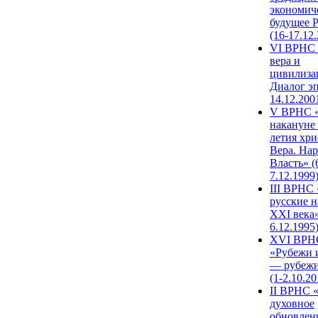
экономич
будущее 
(16-17.12
VI ВРНС 
вера и
цивилиза
Диалог эп
14.12.200
V ВРНС «
накануне 
летия хри
Вера. Нар
Власть» (
7.12.1999
III ВРНС 
русские н
XXI века»
6.12.1995
XVI ВРН
«Рубежи 
— рубежи
(1-2.10.20
II ВРНС 
духовное
обновлен