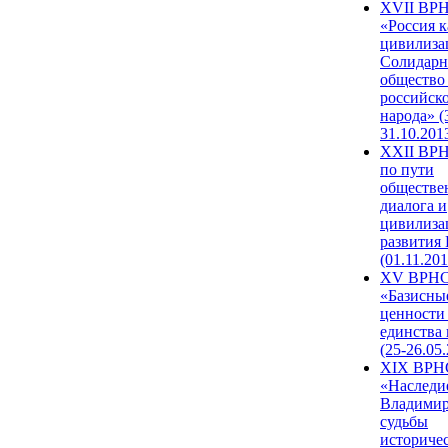
XVII ВР
«Россия к
цивилиза
Солидарн
общество
российск
народа» (
31.10.201
XXII ВРН
по пути
обществе
диалога и
цивилиза
развития
(01.11.201
XV ВРН
«Базисны
ценности
единства
(25-26.05.
XIX ВРН
«Наследи
Владимир
судьбы
историче