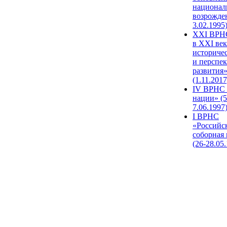
национал
возрожде
3.02.1995
XХI ВРНС
в XXI век
историче
и перспе
развития
(1.11.2017
IV ВРНС 
нации» (5
7.06.1997
I ВРНС
«Российс
соборная
(26-28.05