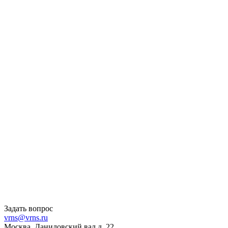
Задать вопрос
vrns@vrns.ru
Москва, Даниловский вал д. 22