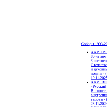
Соборы 1993-2
ХХVII В
80-летию
Защитни
Отечеств
и духовн
подвиг» (
19.11.202
XXVI В
«Русский
Внешние
внутренн
вызовы» (
28.11.202