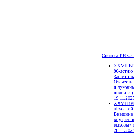
Соборы 1993-2
ХХVII В
80-летию
Защитни
Отечеств
и духовн
подвиг» (
19.11.202
XXVI В
«Русский
Внешние
внутренн
вызовы» (
28.11.202