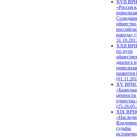
XVII ВР
«Россия к
цивилиза
Солидарн
общество
российск
народа» (
31.10.201
XXII ВРН
по пути
обществе
диалога и
цивилиза
развития
(01.11.201
XV ВРН
«Базисны
ценности
единства
(25-26.05.
XIX ВРН
«Наследи
Владимир
судьбы
историче