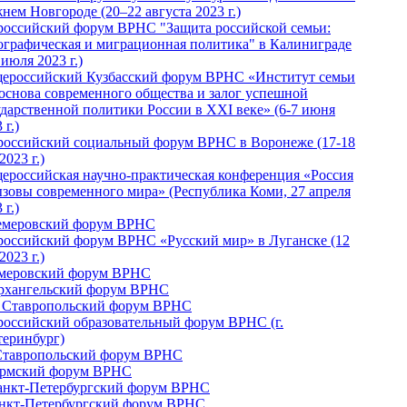
нем Новгороде (20–22 августа 2023 г.)
российский форум ВРНС "Защита российской семьи:
ографическая и миграционная политика" в Калиниграде
 июля 2023 г.)
ероссийский Кузбасский форум ВРНС «Институт семьи
 основа современного общества и залог успешной
ударственной политики России в ХХI веке» (6-7 июня
 г.)
российский социальный форум ВРНС в Воронеже (17-18
2023 г.)
ероссийская научно-практическая конференция «Россия
ызовы современного мира» (Республика Коми, 27 апреля
 г.)
Кемеровский форум ВРНС
российский форум ВРНС «Русский мир» в Луганске (12
2023 г.)
емеровский форум ВРНС
Архангельский форум ВРНС
I Ставропольский форум ВРНС
российский образовательный форум ВРНС (г.
теринбург)
Ставропольский форум ВРНС
ермский форум ВРНС
Санкт-Петербургский форум ВРНС
анкт-Петербургский форум ВРНС