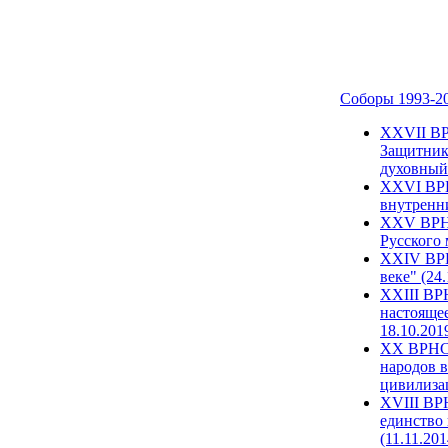
Соборы 1993-2
ХХVII ВР
Защитник
духовный 
XXVI ВРН
внутренни
XXV ВРНС
Русского 
XXIV ВРН
веке" (24
XXIII ВР
настоящее
18.10.201
XX ВРНС 
народов в
цивилиза
XVIII ВР
единство 
(11.11.201