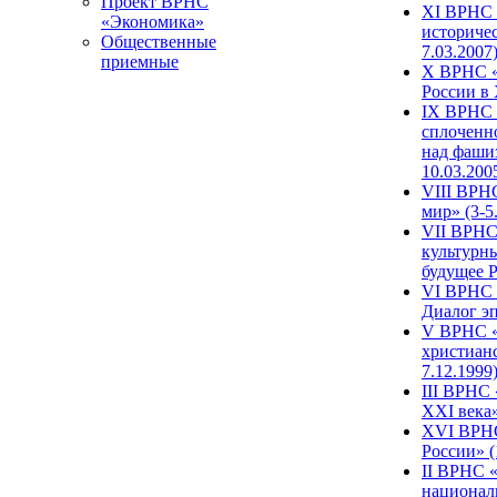
Проект ВРНС
XI ВРНС «
«Экономика»
историчес
Общественные
7.03.2007
приемные
X ВРНС «
России в 
IX ВРНС 
сплоченн
над фаши
10.03.200
VIII ВРН
мир» (3-5
VII ВРНС 
культурн
будущее Р
VI ВРНС «
Диалог эп
V ВРНС «
христианс
7.12.1999
III ВРНС 
XXI века»
XVI ВРНС
России» (
II ВРНС «
национал