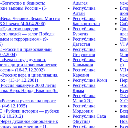
Богатство и бедность:
Адыгея
меж
кие вызовы России» (5-
Республика
Вто
)
Алтай
июля
Вера. Человек. Земля. Миссия
Республика
Собо
XXI веке» (4-6.04.2006)
Башкортостан
Собо
«Единство народов,
Республика
Дон
ость людей — залог Победы
Бурятия
нра
змом и терроризмом» (9-
Республика
Дону
5)
Дагестан
VI 
С «Россия и православный
Республика
вос
.02.2004)
Ингушетия
(2 н
«Вера и труд: духовно-
Республика
Рус
ые традиции и экономическое
Калмыкия
г.)
оссии» (16-17.12.2002)
Республика
VII
Россия: вера и цивилизация.
Карелия
меж
ох» (13-14.12.2001)
Республика Коми
Пер
Россия накануне 2000-летия
Республика
«Сох
тва. Вера. Народ. Власть» (6-
Крым
Все
)
Республика
(23 
«Россия и русские на пороге
Марий Эл
X С
 (4-6.12.1995)
Республика
отве
 «Рубежи истории — рубежи
Мордовия
Все
1-2.10.2012)
Республика Саха
дем
Через духовное обновление к
(Якутия)
Ново
ьному возрождению» (1-
Республика
Все