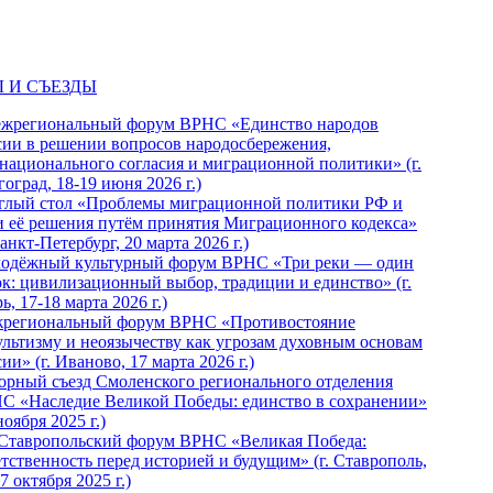
 И СЪЕЗДЫ
ежрегиональный форум ВРНС «Единство народов
сии в решении вопросов народосбережения,
национального согласия и миграционной политики» (г.
оград, 18-19 июня 2026 г.)
глый стол «Проблемы миграционной политики РФ и
и её решения путём принятия Миграционного кодекса»
Санкт-Петербург, 20 марта 2026 г.)
одёжный культурный форум ВРНС «Три реки — один
ок: цивилизационный выбор, традиции и единство» (г.
ь, 17-18 марта 2026 г.)
региональный форум ВРНС «Противостояние
ультизму и неоязычеству как угрозам духовным основам
ии» (г. Иваново, 17 марта 2026 г.)
орный съезд Смоленского регионального отделения
С «Наследие Великой Победы: единство в сохранении»
ноября 2025 г.)
 Ставропольский форум ВРНС «Великая Победа:
етственность перед историей и будущим» (г. Ставрополь,
7 октября 2025 г.)