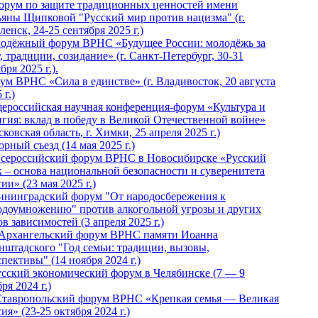
Форум по защите традиционных ценностей имени
ьяны Щипковой "Русский мир против нацизма" (г.
енск, 24-25 сентября 2025 г.)
одёжный форум ВРНС «Будущее России: молодёжь за
, традиции, созидание» (г. Санкт-Петербург, 30-31
бря 2025 г.).
ум ВРНС «Сила в единстве» (г. Владивосток, 20 августа
 г.)
ероссийская научная конференция-форум «Культура и
игия: вклад в победу в Великой Отечественной войне»
ковская область, г. Химки, 25 апреля 2025 г.)
рный съезд (14 мая 2025 г.)
 Всероссийский форум ВРНС в Новосибирске «Русский
к – основа национальной безопасности и суверенитета
ии» (23 мая 2025 г.)
ининградский форум "От народосбережения к
одоумножению" против алкогольной угрозы и других
в зависимостей (3 апреля 2025 г.)
 Архангельский форум ВРНС памяти Иоанна
нштадского "Год семьи: традиции, вызовы,
пективы" (14 ноября 2024 г.)
Русский экономический форум в Челябинске (7 — 9
ря 2024 г.)
Ставропольский форум ВРНС «Крепкая семья — Великая
ия» (23-25 октября 2024 г.)