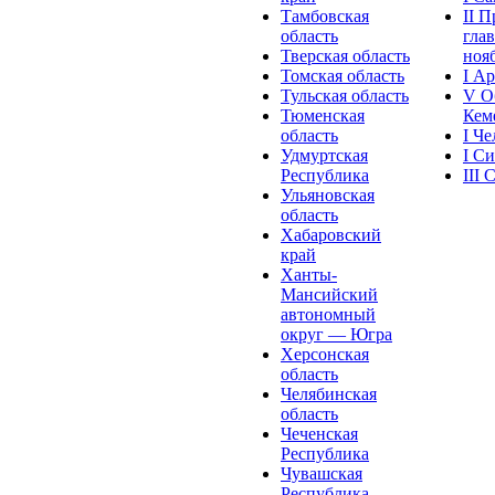
Тамбовская
II 
область
глав
Тверская область
нояб
Томская область
I А
Тульская область
V О
Тюменская
Кеме
область
I Ч
Удмуртская
I С
Республика
III
Ульяновская
область
Хабаровский
край
Ханты-
Мансийский
автономный
округ — Югра
Херсонская
область
Челябинская
область
Чеченская
Республика
Чувашская
Рeспублика