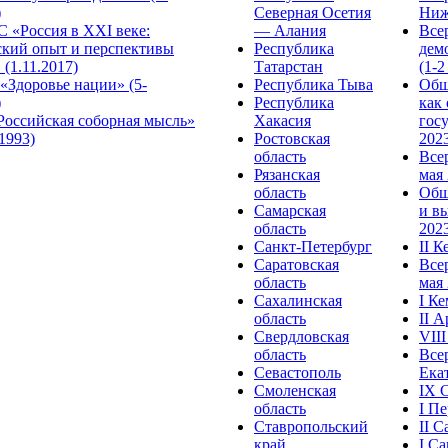
)
Северная Осетия
Ниж
 «Россия в XXI веке:
— Алания
Все
ский опыт и перспективы
Республика
дем
 (1.11.2017)
Татарстан
(1-2
«Здоровье нации» (5-
Республика Тыва
Общ
)
Республика
как
Российская соборная мысль»
Хакасия
гос
.1993)
Ростовская
2023
область
Все
Рязанская
мая 
область
Общ
Самарская
и в
область
2023
Санкт-Петербург
II 
Саратовская
Все
область
мая 
Сахалинская
I К
область
II 
Свердловская
VII
область
Все
Севастополь
Ека
Смоленская
IX 
область
I П
Ставропольский
II 
край
I С