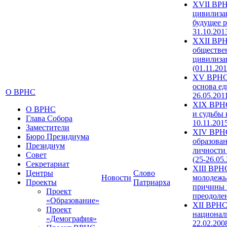
XVII ВРН
цивилиза
будущее р
31.10.201
XXII ВРН
обществе
цивилиза
(01.11.201
XV ВРНС 
основа ед
О ВРНС
26.05.201
XIX ВРНС
О ВРНС
и судьбы 
Глава Собора
10.11.201
Заместители
XIV ВРН
Бюро Президиума
образова
Президиум
личности
Совет
(25-26.05
Секретариат
XIII ВРН
Центры
Слово
Новости
молодежь
Проекты
Патриарха
причины 
Проект
преодолен
«Образование»
XII ВРНС
Проект
националь
«Демография»
22.02.200