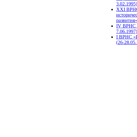
3.02.1995
XХI ВРНС
историче
развития»
IV ВРНС 
7.06.1997
I ВРНС «
(26-28.05