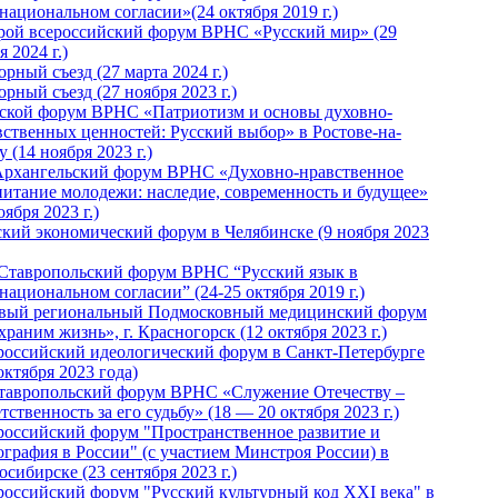
национальном согласии»(24 октября 2019 г.)
рой всероссийский форум ВРНС «Русский мир» (29
 2024 г.)
рный съезд (27 марта 2024 г.)
рный съезд (27 ноября 2023 г.)
ской форум ВРНС «Патриотизм и основы духовно-
вственных ценностей: Русский выбор» в Ростове-на-
 (14 ноября 2023 г.)
Архангельский форум ВРНС «Духовно-нравственное
питание молодежи: наследие, современность и будущее»
оября 2023 г.)
ский экономический форум в Челябинске (9 ноября 2023
 Ставропольский форум ВРНС “Русский язык в
национальном согласии” (24-25 октября 2019 г.)
вый региональный Подмосковный медицинский форум
раним жизнь», г. Красногорск (12 октября 2023 г.)
российский идеологический форум в Санкт-Петербурге
октября 2023 года)
тавропольский форум ВРНС «Служение Отечеству –
тственность за его судьбу» (18 — 20 октября 2023 г.)
российский форум "Пространственное развитие и
ография в России" (с участием Минстроя России) в
сибирске (23 сентября 2023 г.)
российский форум "Русский культурный код XXI века" в