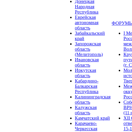
Донецкая
Народная
Республика
Еврейская
автономная
ФОРУМЫ
область
Забайкальский
I М
край
Рос
Запорожская
меж
область
Волг
(Мелитополь)
Кру
Ивановская
пут
область
(г. 
Иркутская
Мол
область
ист
Кабардино-
Твер
Балкарская
Меж
Республика
окк
Калининградская
Росс
область
Соб
Калужская
ВРН
область
(11 
Камчатский край
XII
Карачаево-
отв
Черкесская
15-1