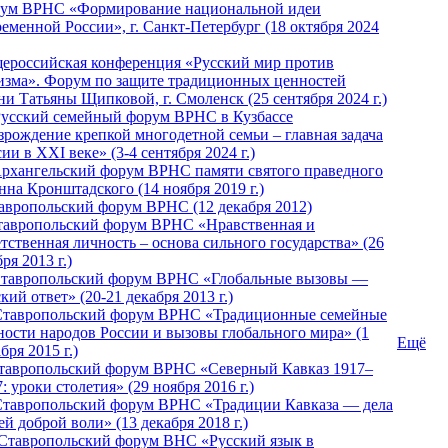
ум ВРНС «Формирование национальной идеи
ременной России», г. Санкт-Петербург (18 октября 2024
ероссийская конференция «Русский мир против
изма». Форум по защите традиционных ценностей
ни Татьяны Щипковой, г. Смоленск (25 сентября 2024 г.)
Русский семейный форум ВРНС в Кузбассе
зрождение крепкой многодетной семьи – главная задача
ии в XXI веке» (3-4 сентября 2024 г.)
 Архангельский форум ВРНС памяти святого праведного
нна Кронштадского (14 ноября 2019 г.)
тавропольский форум ВРНС (12 декабря 2012)
Ставропольский форум ВРНС «Нравственная и
тственная личность – основа сильного государства» (26
ря 2013 г.)
 Ставропольский форум ВРНС «Глобальные вызовы —
кий ответ» (20-21 декабря 2013 г.)
Ставропольский форум ВРНС «Традиционные семейные
ности народов России и вызовы глобального мира» (1
Ещё
бря 2015 г.)
тавропольский форум ВРНС «Северный Кавказ 1917–
: уроки столетия» (29 ноября 2016 г.)
Ставропольский форум ВРНС «Традиции Кавказа — дела
й доброй воли» (13 декабря 2018 г.)
 Ставропольский форум ВHС «Русский язык в