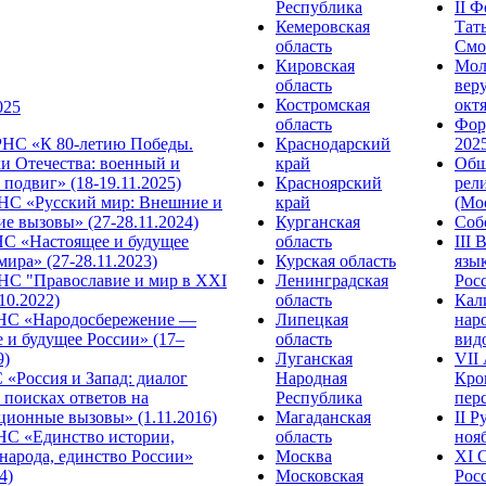
Республика
II 
Кемеровская
Тат
область
Смол
Кировская
Мол
область
веру
Костромская
октя
025
область
Фор
НС «К 80-летию Победы.
Краснодарский
2025
и Отечества: военный и
край
Общ
подвиг» (18-19.11.2025)
Красноярский
рел
С «Русский мир: Внешние и
край
(Мос
е вызовы» (27-28.11.2024)
Курганская
Собо
 «Настоящее и будущее
область
III
мира» (27-28.11.2023)
Курская область
язы
С "Православие и мир в XXI
Ленинградская
Росс
.10.2022)
область
Кал
НС «Народосбережение —
Липецкая
нар
 и будущее России» (17–
область
видо
9)
Луганская
VII
«Россия и Запад: диалог
Народная
Кро
 поисках ответов на
Республика
перс
ционные вызовы» (1.11.2016)
Магаданская
II 
НС «Единство истории,
область
нояб
народа, единство России»
Москва
ХI 
4)
Московская
Росс