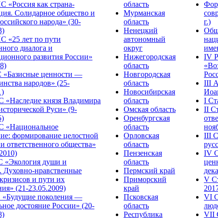
С «Россия как страна-
область
Фор
ция. Солидарное общество и
Мурманская
сов
оссийского народа» (30-
область
г.)
3)
Ненецкий
Общ
С «25 лет по пути
автономный
нац
нного диалога и
округ
име
ционного развития России»
Нижегородская
IV 
8)
область
«Во
«Базисные ценности —
Новгородская
Росс
инства народов» (25-
область
III
1)
Новосибирская
Иоа
 «Наследие князя Владимира
область
I С
исторической Руси» (9-
Омская область
II 
5)
Оренбургская
отве
С «Национальное
область
нояб
ние: формирование целостной
Орловская
III
 и ответственного общества»
область
русс
.2010)
Пензенская
IV 
С «Экология души и
область
цен
. Духовно-нравственные
Пермский край
дека
кризисов и пути их
Приморский
V С
ия» (21-23.05.2009)
край
2017
 «Будущие поколения —
Псковская
VI 
ное достояние России» (20-
область
люде
8)
Республика
VII