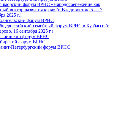
Приморский форум ВРНС «Народосбережение как
ный вектор развития края» (г. Владивосток, 5 — 7
ря 2025 г.)
рхангельский форум ВРНС
бщероссийский семейный форум ВРНС в Кузбассе (г.
рово, 16 сентября 2025 г.)
елябинский форум ВРНС
ибирский форум ВРНС
 Санкт-Петербургский форум ВРНС