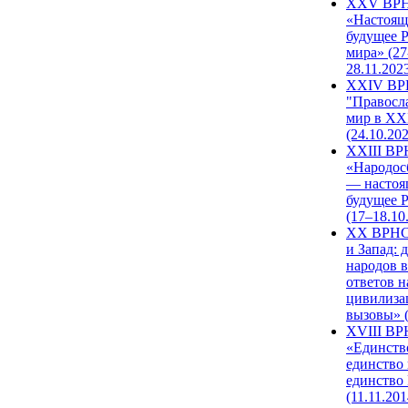
XXV ВР
«Настоящ
будущее 
мира» (27
28.11.202
XXIV В
"Правосл
мир в XXI
(24.10.20
XXIII В
«Народос
— настоя
будущее 
(17–18.10
XX ВРНС
и Запад: 
народов в
ответов н
цивилиза
вызовы» (
XVIII В
«Единств
единство 
единство
(11.11.201