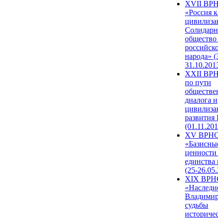
XVII ВР
«Россия к
цивилиза
Солидарн
общество
российск
народа» (
31.10.201
XXII ВРН
по пути
обществе
диалога и
цивилиза
развития
(01.11.201
XV ВРН
«Базисны
ценности
единства
(25-26.05.
XIX ВРН
«Наследи
Владимир
судьбы
историче