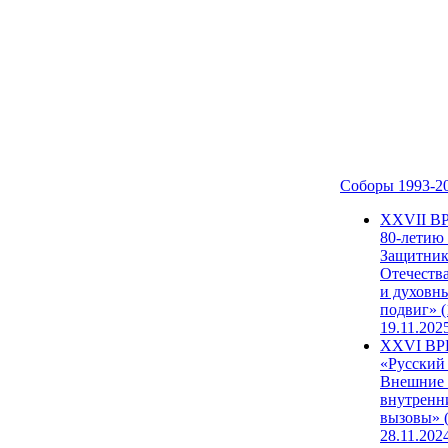
Соборы 1993-2
ХХVII В
80-летию
Защитни
Отечеств
и духовн
подвиг» (
19.11.202
XXVI В
«Русский
Внешние
внутренн
вызовы» (
28.11.202