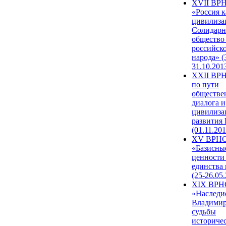
XVII ВР
«Россия к
цивилиза
Солидарн
общество
российск
народа» (
31.10.201
XXII ВРН
по пути
обществе
диалога и
цивилиза
развития
(01.11.201
XV ВРН
«Базисны
ценности
единства
(25-26.05.
XIX ВРН
«Наследи
Владимир
судьбы
историче