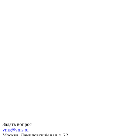
Задать вопрос
vrns@vrns.ru
Москва, Даниловский вал д. 22