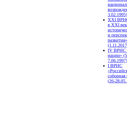
национал
возрожде
3.02.1995
XХI ВРНС
в XXI век
историче
и перспе
развития
(1.11.2017
IV ВРНС 
нации» (5
7.06.1997
I ВРНС
«Российс
соборная
(26-28.05