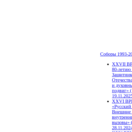
Соборы 1993-2
ХХVII В
80-летию
Защитни
Отечеств
и духовн
подвиг» (
19.11.202
XXVI В
«Русский
Внешние
внутренн
вызовы» (
28.11.202