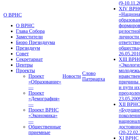
(9-10.11.2
XIV ВРН
«Национа
О ВРНС
образован
О ВРНС
формиров
Глава Собора
целостно
Заместители
личности
Бюро Президиума
ответств
Президиум
общества»
Совет
26.05.201
Секретариат
XIII ВРН
Центры
«Экологи
Проекты
молодежь
Слово
Проект
Новости
нравстве
Патриарха
«Образование»
причины 
—
и пути их
Проект
преодолен
«Демография»
23.05.200
—
XII ВРН
Проект ВРНС
«Будущие
«Экономика»
поколени
—
национал
Общественные
достояни
приемные
(20-22.02
XI ВРНС