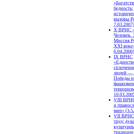
«Богатств
бедность:
историче
вызовы Ро
7.03.2007
X ВРНС «
Человек. 
Миссия Р
XXI веке»
6.04.2006
IX ВРНС
«Единств
сплоченн
людей — 
Победы н
фашизмом
терроризм
10.03.200
VIII ВРН
и правос
мир» (3-5
VII ВРНС
труд: дух
культурн
традиции