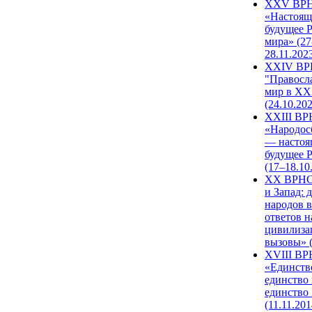
XXV ВР
«Настоящ
будущее 
мира» (27
28.11.202
XXIV В
"Правосл
мир в XXI
(24.10.20
XXIII В
«Народос
— настоя
будущее 
(17–18.10
XX ВРНС
и Запад: 
народов в
ответов н
цивилиза
вызовы» (
XVIII В
«Единств
единство 
единство
(11.11.201