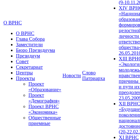
(9-10.11.2
XIV ВРН
«Национа
образован
О ВРНС
формиров
целостно
О ВРНС
личности
Глава Собора
ответств
Заместители
общества»
Бюро Президиума
26.05.201
Президиум
XIII ВРН
Совет
«Экологи
Секретариат
молодежь
Центры
Слово
Новости
нравстве
Проекты
Патриарха
причины 
Проект
и пути их
«Образование»
преодолен
Проект
23.05.200
«Демография»
XII ВРН
Проект ВРНС
«Будущие
«Экономика»
поколени
Общественные
национал
приемные
достояни
(20-22.02
XI ВРНС