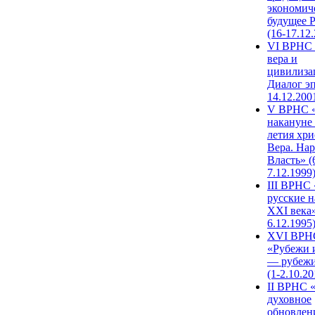
экономич
будущее 
(16-17.12
VI ВРНС 
вера и
цивилиза
Диалог эп
14.12.200
V ВРНС «
накануне 
летия хри
Вера. Нар
Власть» (
7.12.1999
III ВРНС 
русские н
XXI века»
6.12.1995
XVI ВРН
«Рубежи 
— рубежи
(1-2.10.20
II ВРНС 
духовное
обновлен