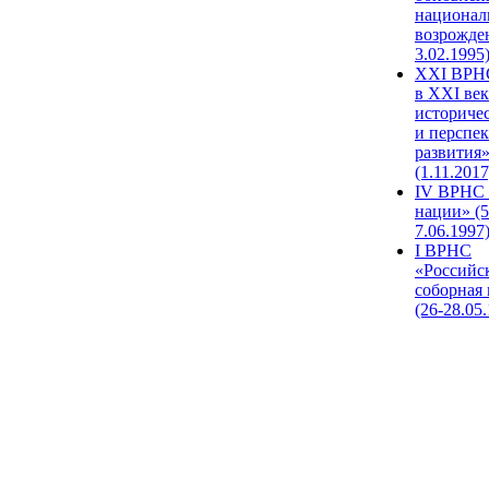
национал
возрожде
3.02.1995
XХI ВРНС
в XXI век
историче
и перспе
развития
(1.11.2017
IV ВРНС 
нации» (5
7.06.1997
I ВРНС
«Российс
соборная
(26-28.05