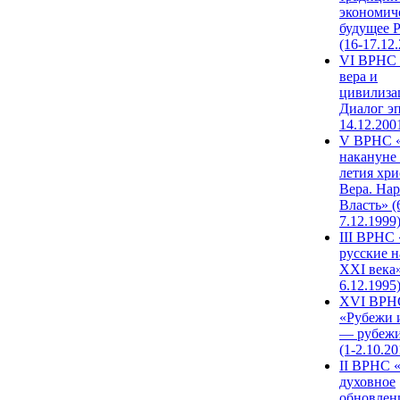
экономич
будущее 
(16-17.12
VI ВРНС 
вера и
цивилиза
Диалог эп
14.12.200
V ВРНС «
накануне 
летия хри
Вера. Нар
Власть» (
7.12.1999
III ВРНС 
русские н
XXI века»
6.12.1995
XVI ВРН
«Рубежи 
— рубежи
(1-2.10.20
II ВРНС 
духовное
обновлен