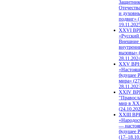
Защитни
Отечеств
и духовн
подвиг» (
19.11.202
XXVI В
«Русский
Внешние
внутренн
вызовы» (
28.11.202
XXV ВР
«Настоящ
будущее 
мира» (27
28.11.202
XXIV В
"Правосл
мир в XXI
(24.10.20
XXIII В
«Народос
— настоя
будущее 
(17–18.10