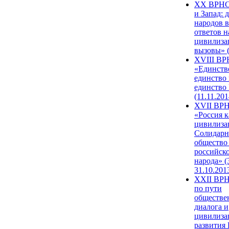
XX ВРНС
и Запад: 
народов в
ответов н
цивилиза
вызовы» (
XVIII В
«Единств
единство 
единство
(11.11.201
XVII ВР
«Россия к
цивилиза
Солидарн
общество
российск
народа» (
31.10.201
XXII ВРН
по пути
обществе
диалога и
цивилиза
развития