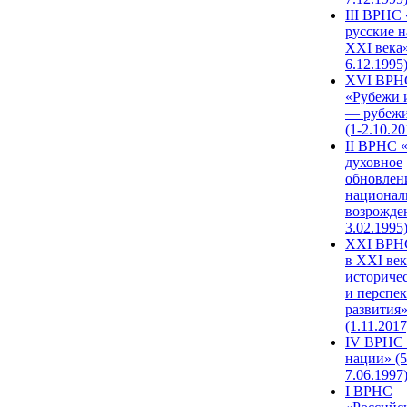
III ВРНС 
русские н
XXI века»
6.12.1995
XVI ВРН
«Рубежи 
— рубежи
(1-2.10.20
II ВРНС 
духовное
обновлен
национал
возрожде
3.02.1995
XХI ВРНС
в XXI век
историче
и перспе
развития
(1.11.2017
IV ВРНС 
нации» (5
7.06.1997
I ВРНС