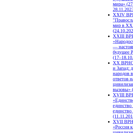
мира» (27
28.11.202
XXIV В
"Правосл
мир в XXI
(24.10.20
XXIII В
«Народос
— настоя
будущее 
(17–18.10
XX ВРНС
и Запад: 
народов в
ответов н
цивилиза
вызовы» (
XVIII В
«Единств
единство 
единство
(11.11.201
XVII ВР
«Россия к
цивилиза