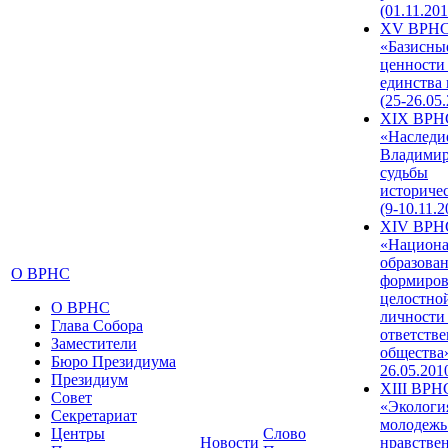
(01.11.201
XV ВРН
«Базисны
ценности
единства
(25-26.05.
XIX ВРН
«Наследи
Владимир
судьбы
историче
(9-10.11.2
XIV ВРН
«Национа
образован
О ВРНС
формиров
целостно
О ВРНС
личности
Глава Собора
ответств
Заместители
общества»
Бюро Президиума
26.05.201
Президиум
XIII ВРН
Совет
«Экологи
Секретариат
молодежь
Центры
Слово
Новости
нравстве