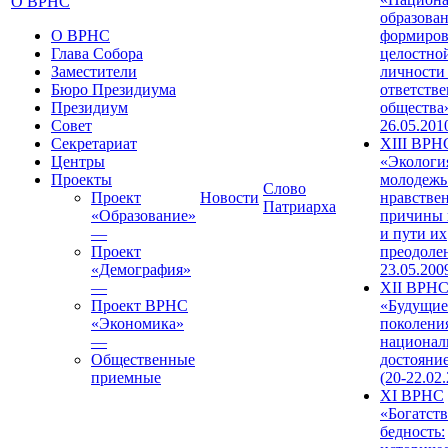
О ВРНС
образован
О ВРНС
формиров
Глава Собора
целостно
Заместители
личности
Бюро Президиума
ответств
Президиум
общества»
Совет
26.05.201
Секретариат
XIII ВРН
Центры
«Экологи
Проекты
молодежь
Слово
Проект
Новости
нравстве
Патриарха
«Образование»
причины 
—
и пути их
Проект
преодолен
«Демография»
23.05.200
—
XII ВРН
Проект ВРНС
«Будущие
«Экономика»
поколени
—
национал
Общественные
достояни
приемные
(20-22.02
XI ВРНС
«Богатств
бедность: