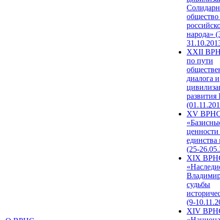
Солидарн
общество
российск
народа» (
31.10.201
XXII ВРН
по пути
обществе
диалога и
цивилиза
развития
(01.11.201
XV ВРН
«Базисны
ценности
единства
(25-26.05.
XIX ВРН
«Наследи
Владимир
судьбы
историче
(9-10.11.2
XIV ВРН
«Национа