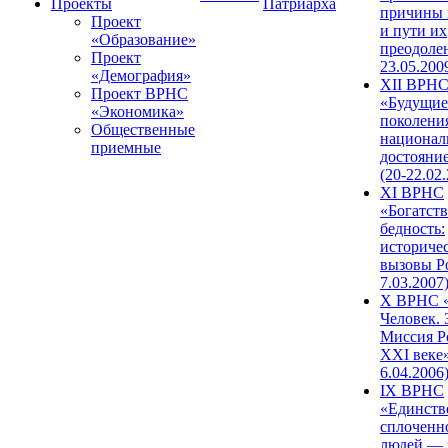
Проекты
Патриарха
причины 
Проект
и пути их
«Образование»
преодолен
Проект
23.05.200
«Демография»
XII ВРН
Проект ВРНС
«Будущие
«Экономика»
поколени
Общественные
национал
приемные
достояни
(20-22.02
XI ВРНС
«Богатств
бедность:
историче
вызовы Ро
7.03.2007
X ВРНС «
Человек. 
Миссия Р
XXI веке»
6.04.2006
IX ВРНС
«Единств
сплоченн
людей — 