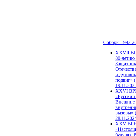
Соборы 1993-2
ХХVII В
80-летию
Защитни
Отечеств
и духовн
подвиг» (
19.11.202
XXVI В
«Русский
Внешние
внутренн
вызовы» (
28.11.202
XXV ВР
«Настоящ
будущее 