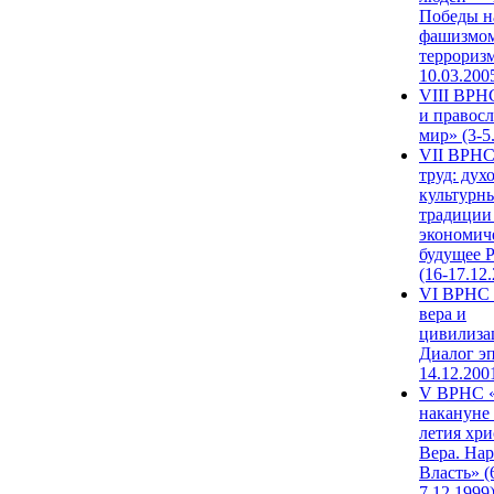
Победы н
фашизмом
терроризм
10.03.200
VIII ВРН
и правос
мир» (3-5
VII ВРНС
труд: дух
культурн
традиции
экономич
будущее 
(16-17.12
VI ВРНС 
вера и
цивилиза
Диалог эп
14.12.200
V ВРНС «
накануне 
летия хри
Вера. Нар
Власть» (
7.12.1999