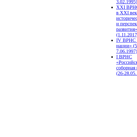
3.02.1995
XХI ВРНС
в XXI век
историче
и перспе
развития
(1.11.2017
IV ВРНС 
нации» (5
7.06.1997
I ВРНС
«Российс
соборная
(26-28.05