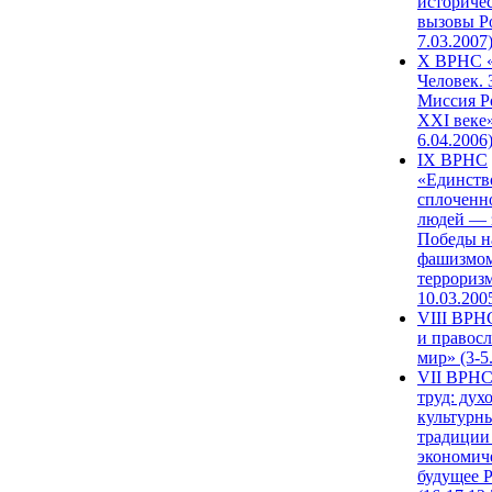
историче
вызовы Ро
7.03.2007
X ВРНС «
Человек. 
Миссия Р
XXI веке»
6.04.2006
IX ВРНС
«Единств
сплоченн
людей — 
Победы н
фашизмом
терроризм
10.03.200
VIII ВРН
и правос
мир» (3-5
VII ВРНС
труд: дух
культурн
традиции
экономич
будущее 