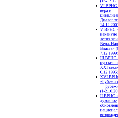
(16-17.12
VI ВРНС 
вера и
цивилиза
Диалог эп
14.12.200
V ВРНС «
накануне 
летия хри
Вера. Нар
Власть» (
7.12.1999
III ВРНС 
русские н
XXI века»
6.12.1995
XVI ВРН
«Рубежи 
— рубежи
(1-2.10.20
II ВРНС 
духовное
обновлен
национал
возрожде