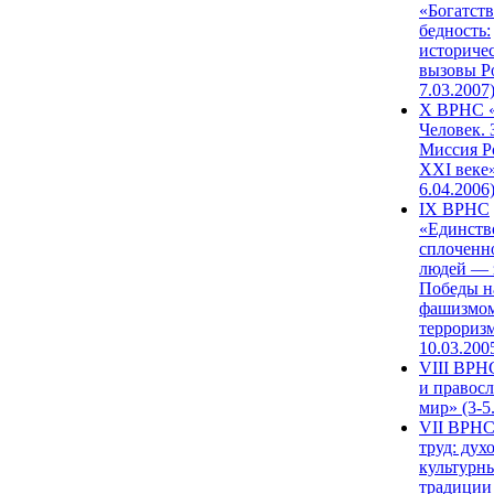
«Богатств
бедность:
историче
вызовы Ро
7.03.2007
X ВРНС «
Человек. 
Миссия Р
XXI веке»
6.04.2006
IX ВРНС
«Единств
сплоченн
людей — 
Победы н
фашизмом
терроризм
10.03.200
VIII ВРН
и правос
мир» (3-5
VII ВРНС
труд: дух
культурн
традиции