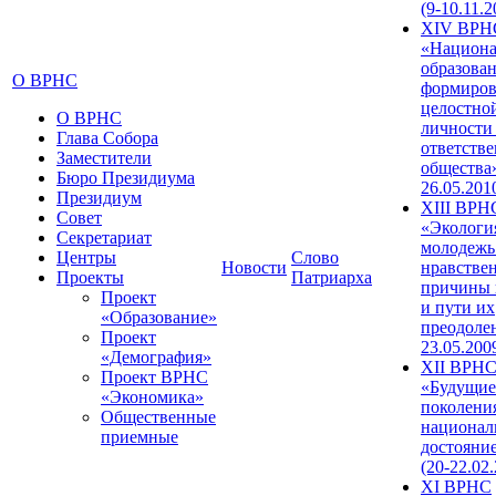
(9-10.11.2
XIV ВРН
«Национа
образован
О ВРНС
формиров
целостно
О ВРНС
личности
Глава Собора
ответств
Заместители
общества»
Бюро Президиума
26.05.201
Президиум
XIII ВРН
Совет
«Экологи
Секретариат
молодежь
Центры
Слово
Новости
нравстве
Проекты
Патриарха
причины 
Проект
и пути их
«Образование»
преодолен
Проект
23.05.200
«Демография»
XII ВРН
Проект ВРНС
«Будущие
«Экономика»
поколени
Общественные
национал
приемные
достояни
(20-22.02
XI ВРНС