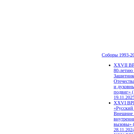
Соборы 1993-2
ХХVII В
80-летию
Защитни
Отечеств
и духовн
подвиг» (
19.11.202
XXVI В
«Русский
Внешние
внутренн
вызовы» (
28.11.202