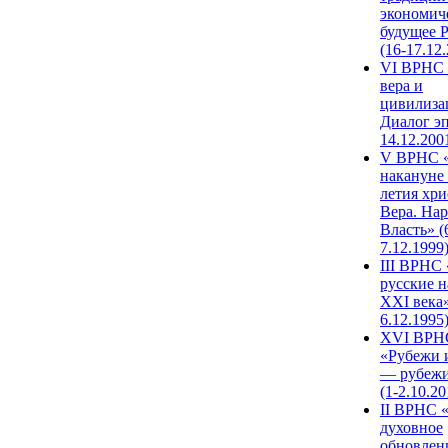
экономич
будущее 
(16-17.12
VI ВРНС 
вера и
цивилиза
Диалог эп
14.12.200
V ВРНС «
накануне 
летия хри
Вера. Нар
Власть» (
7.12.1999
III ВРНС 
русские н
XXI века»
6.12.1995
XVI ВРН
«Рубежи 
— рубежи
(1-2.10.20
II ВРНС 
духовное
обновлен