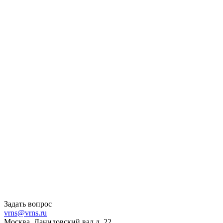
Задать вопрос
vrns@vrns.ru
Москва, Даниловский вал д. 22