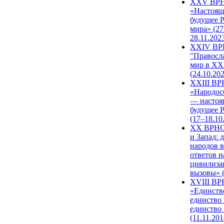
XXV ВР
«Настоящ
будущее 
мира» (27
28.11.202
XXIV В
"Правосл
мир в XXI
(24.10.20
XXIII В
«Народос
— настоя
будущее 
(17–18.10
XX ВРНС
и Запад: 
народов в
ответов н
цивилиза
вызовы» (
XVIII В
«Единств
единство 
единство
(11.11.201