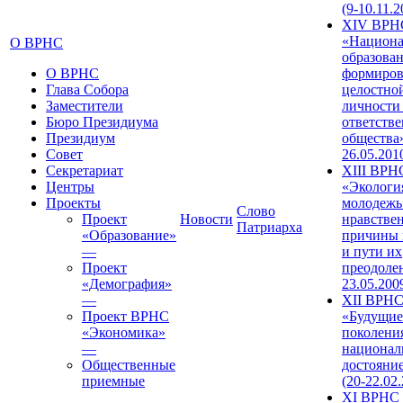
(9-10.11.2
XIV ВРН
«Национа
О ВРНС
образован
О ВРНС
формиров
Глава Собора
целостно
Заместители
личности
Бюро Президиума
ответств
Президиум
общества»
Совет
26.05.201
Секретариат
XIII ВРН
Центры
«Экологи
Проекты
молодежь
Слово
Проект
Новости
нравстве
Патриарха
«Образование»
причины 
—
и пути их
Проект
преодолен
«Демография»
23.05.200
—
XII ВРН
Проект ВРНС
«Будущие
«Экономика»
поколени
—
национал
Общественные
достояни
приемные
(20-22.02
XI ВРНС