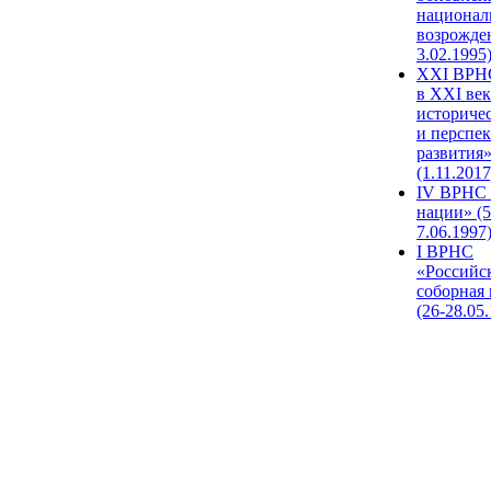
национал
возрожде
3.02.1995
XХI ВРНС
в XXI век
историче
и перспе
развития
(1.11.2017
IV ВРНС 
нации» (5
7.06.1997
I ВРНС
«Российс
соборная
(26-28.05