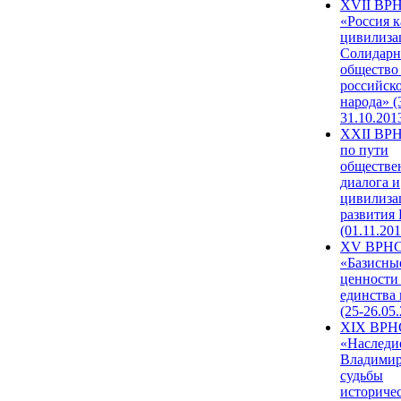
XVII ВР
«Россия к
цивилиза
Солидарн
общество
российск
народа» (
31.10.201
XXII ВРН
по пути
обществе
диалога и
цивилиза
развития
(01.11.201
XV ВРН
«Базисны
ценности
единства
(25-26.05.
XIX ВРН
«Наследи
Владимир
судьбы
историче