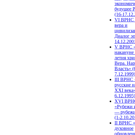
экономич
будущее 
(16-17.12
VI ВРНС 
вера и
цивилиза
Диалог эп
14.12.200
V ВРНС «
накануне 
летия хри
Вера. Нар
Власть» (
7.12.1999
III ВРНС 
русские н
XXI века»
6.12.1995
XVI ВРН
«Рубежи 
— рубежи
(1-2.10.20
II ВРНС 
духовное
обновлен