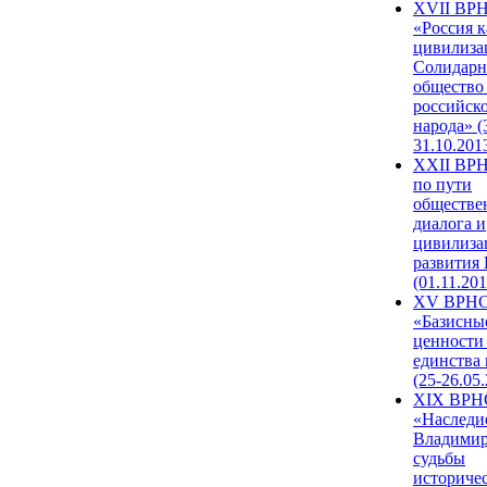
XVII ВР
«Россия к
цивилиза
Солидарн
общество
российск
народа» (
31.10.201
XXII ВРН
по пути
обществе
диалога и
цивилиза
развития
(01.11.201
XV ВРН
«Базисны
ценности
единства
(25-26.05.
XIX ВРН
«Наследи
Владимир
судьбы
историче