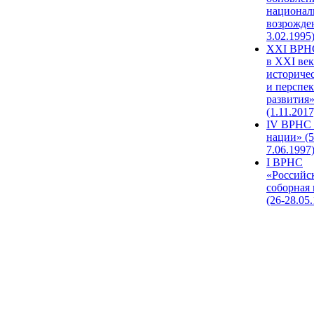
национал
возрожде
3.02.1995
XХI ВРНС
в XXI век
историче
и перспе
развития
(1.11.2017
IV ВРНС 
нации» (5
7.06.1997
I ВРНС
«Российс
соборная
(26-28.05