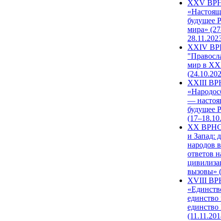
XXV ВР
«Настоящ
будущее 
мира» (27
28.11.202
XXIV В
"Правосл
мир в XXI
(24.10.20
XXIII В
«Народос
— настоя
будущее 
(17–18.10
XX ВРНС
и Запад: 
народов в
ответов н
цивилиза
вызовы» (
XVIII В
«Единств
единство 
единство
(11.11.201