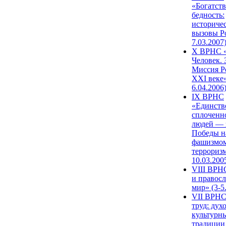
«Богатств
бедность:
историче
вызовы Ро
7.03.2007
X ВРНС «
Человек. 
Миссия Р
XXI веке»
6.04.2006
IX ВРНС
«Единств
сплоченн
людей — 
Победы н
фашизмом
терроризм
10.03.200
VIII ВРН
и правос
мир» (3-5
VII ВРНС
труд: дух
культурн
традиции