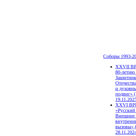
Соборы 1993-2
ХХVII В
80-летию
Защитни
Отечеств
и духовн
подвиг» (
19.11.202
XXVI В
«Русский
Внешние
внутренн
вызовы» (
28.11.202