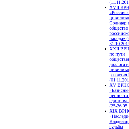
(11.11.201
XVII ВР
«Россия к
цивилиза
Солидарн
общество
российск
народа» (
31.10.201
XXII ВРН
по пути
обществе
диалога и
цивилиза
развития
(01.11.201
XV ВРН
«Базисны
ценности
единства
(25-26.05.
XIX ВРН
«Наследи
Владимир
судьбы