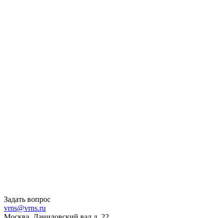
Задать вопрос
vrns@vrns.ru
Москва, Даниловский вал д. 22