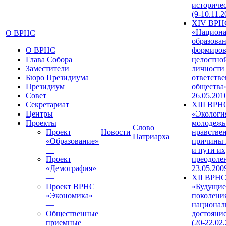
историче
(9-10.11.2
XIV ВРН
«Национа
О ВРНС
образован
О ВРНС
формиров
Глава Собора
целостно
Заместители
личности
Бюро Президиума
ответств
Президиум
общества»
Совет
26.05.201
Секретариат
XIII ВРН
Центры
«Экологи
Проекты
молодежь
Слово
Проект
Новости
нравстве
Патриарха
«Образование»
причины 
—
и пути их
Проект
преодолен
«Демография»
23.05.200
—
XII ВРН
Проект ВРНС
«Будущие
«Экономика»
поколени
—
национал
Общественные
достояни
приемные
(20-22.02