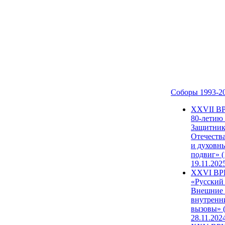
Соборы 1993-2
ХХVII В
80-летию
Защитни
Отечеств
и духовн
подвиг» (
19.11.202
XXVI В
«Русский
Внешние
внутренн
вызовы» (
28.11.202