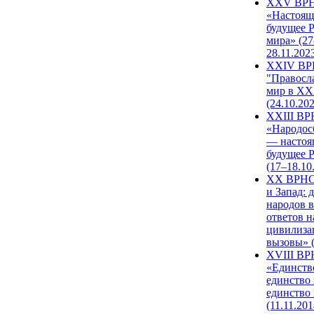
XXV ВР
«Настоящ
будущее 
мира» (27
28.11.202
XXIV В
"Правосл
мир в XXI
(24.10.20
XXIII В
«Народос
— настоя
будущее 
(17–18.10
XX ВРНС
и Запад: 
народов в
ответов н
цивилиза
вызовы» (
XVIII В
«Единств
единство 
единство
(11.11.201