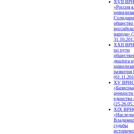
XVII ВР
«Россия к
цивилиза
Солидарн
общество
российск
народа» (
31.10.201
XXII ВРН
по пути
обществе
диалога и
цивилиза
развития
(01.11.201
XV ВРН
«Базисны
ценности
единства
(25-26.05.
XIX ВРН
«Наследи
Владимир
судьбы
историче