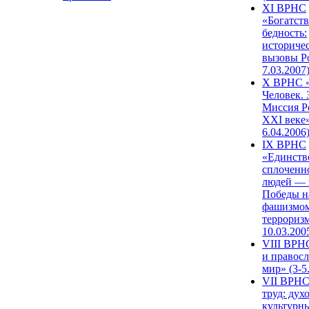
XI ВРНС
«Богатств
бедность:
историче
вызовы Ро
7.03.2007
X ВРНС «
Человек. 
Миссия Р
XXI веке»
6.04.2006
IX ВРНС
«Единств
сплоченн
людей — 
Победы н
фашизмом
терроризм
10.03.200
VIII ВРН
и правос
мир» (3-5
VII ВРНС
труд: дух
культурн