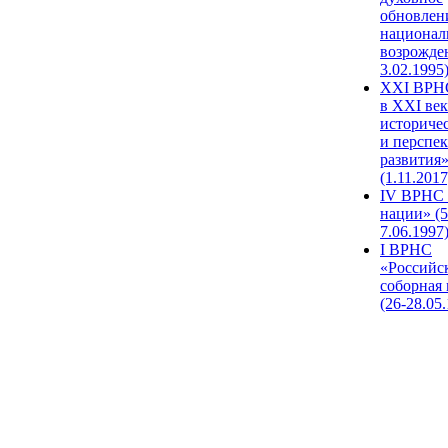
обновлен
национал
возрожде
3.02.1995
XХI ВРНС
в XXI век
историче
и перспе
развития
(1.11.2017
IV ВРНС 
нации» (5
7.06.1997
I ВРНС
«Российс
соборная
(26-28.05