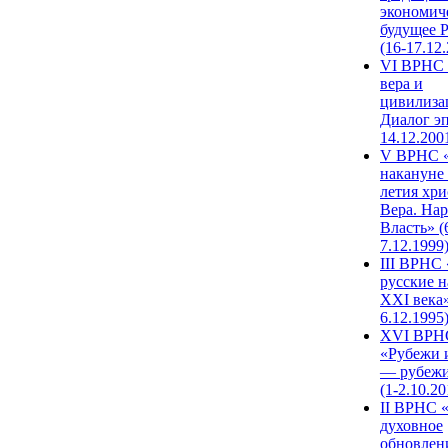
экономич
будущее 
(16-17.12
VI ВРНС 
вера и
цивилиза
Диалог эп
14.12.200
V ВРНС «
накануне 
летия хри
Вера. Нар
Власть» (
7.12.1999
III ВРНС 
русские н
XXI века»
6.12.1995
XVI ВРН
«Рубежи 
— рубежи
(1-2.10.20
II ВРНС 
духовное
обновлен