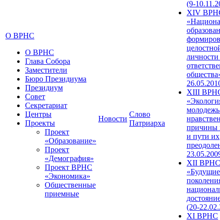
(9-10.11.2
XIV ВРН
«Национа
образован
О ВРНС
формиров
целостно
О ВРНС
личности
Глава Собора
ответств
Заместители
общества»
Бюро Президиума
26.05.201
Президиум
XIII ВРН
Совет
«Экологи
Секретариат
молодежь
Центры
Слово
Новости
нравстве
Проекты
Патриарха
причины 
Проект
и пути их
«Образование»
преодолен
Проект
23.05.200
«Демография»
XII ВРН
Проект ВРНС
«Будущие
«Экономика»
поколени
Общественные
национал
приемные
достояни
(20-22.02
XI ВРНС