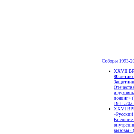
Соборы 1993-2
ХХVII В
80-летию
Защитни
Отечеств
и духовн
подвиг» (
19.11.202
XXVI В
«Русский
Внешние
внутренн
вызовы» (