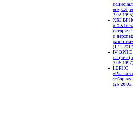
национал
возрожде
3.02.1995
XХI ВРНС
в XXI век
историче
и перспе
развития
(1.11.2017
IV ВРНС 
нации» (5
7.06.1997
I ВРНС
«Российс
соборная
(26-28.05