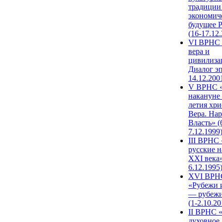
традиции
экономич
будущее 
(16-17.12
VI ВРНС 
вера и
цивилиза
Диалог эп
14.12.200
V ВРНС «
накануне 
летия хри
Вера. Нар
Власть» (
7.12.1999
III ВРНС 
русские н
XXI века»
6.12.1995
XVI ВРН
«Рубежи 
— рубежи
(1-2.10.20
II ВРНС 
духовное