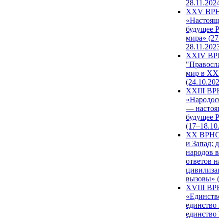
28.11.202
XXV ВР
«Настоящ
будущее 
мира» (27
28.11.202
XXIV В
"Правосл
мир в XXI
(24.10.20
XXIII В
«Народос
— настоя
будущее 
(17–18.10
XX ВРНС
и Запад: 
народов в
ответов н
цивилиза
вызовы» (
XVIII В
«Единств
единство 
единство