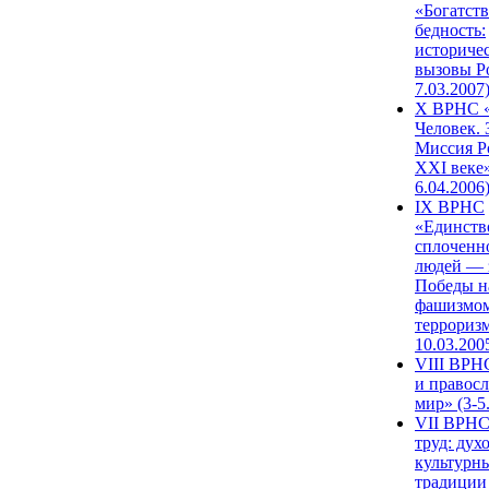
«Богатств
бедность:
историче
вызовы Ро
7.03.2007
X ВРНС «
Человек. 
Миссия Р
XXI веке»
6.04.2006
IX ВРНС
«Единств
сплоченн
людей — 
Победы н
фашизмом
терроризм
10.03.200
VIII ВРН
и правос
мир» (3-5
VII ВРНС
труд: дух
культурн
традиции