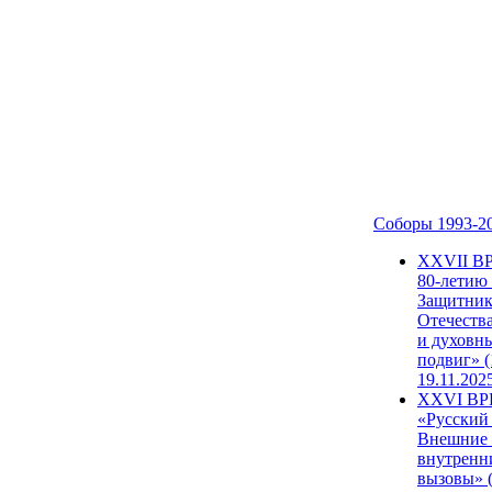
Соборы 1993-2
ХХVII В
80-летию
Защитни
Отечеств
и духовн
подвиг» (
19.11.202
XXVI В
«Русский
Внешние
внутренн
вызовы» (