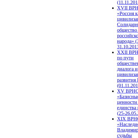
(11.11.201
XVII ВР
«Россия к
цивилиза
Солидарн
общество
российск
народа» (
31.10.201
XXII ВРН
по пути
обществе
диалога и
цивилиза
развития
(01.11.201
XV ВРН
«Базисны
ценности
единства
(25-26.05.
XIX ВРН
«Наследи
Владимир
судьбы