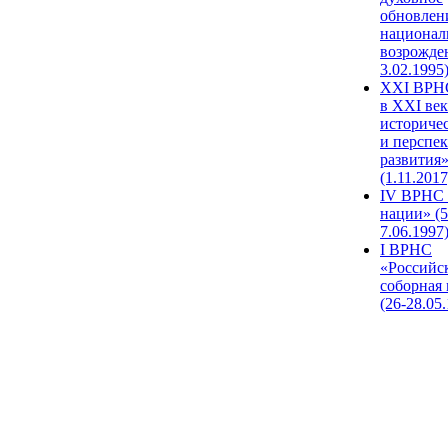
обновлен
национал
возрожде
3.02.1995
XХI ВРНС
в XXI век
историче
и перспе
развития
(1.11.2017
IV ВРНС 
нации» (5
7.06.1997
I ВРНС
«Российс
соборная
(26-28.05