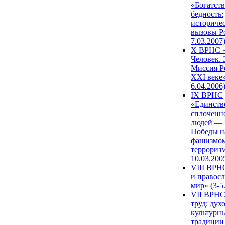
«Богатств
бедность:
историче
вызовы Ро
7.03.2007
X ВРНС «
Человек. 
Миссия Р
XXI веке»
6.04.2006
IX ВРНС
«Единств
сплоченн
людей — 
Победы н
фашизмом
терроризм
10.03.200
VIII ВРН
и правос
мир» (3-5
VII ВРНС
труд: дух
культурн
традиции