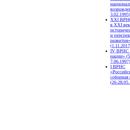
национал
возрожде
3.02.1995
XХI ВРНС
в XXI век
историче
и перспе
развития
(1.11.2017
IV ВРНС 
нации» (5
7.06.1997
I ВРНС
«Российс
соборная
(26-28.05