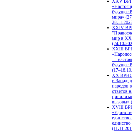
XXV ВР
«Настоящ
будущее 
мира» (27
28.11.202
XXIV В
"Правосл
мир в XXI
(24.10.20
XXIII В
«Народос
— настоя
будущее 
(17–18.10
XX ВРНС
и Запад: 
народов в
ответов н
цивилиза
вызовы» (
XVIII В
«Единств
единство 
единство
(11.11.201