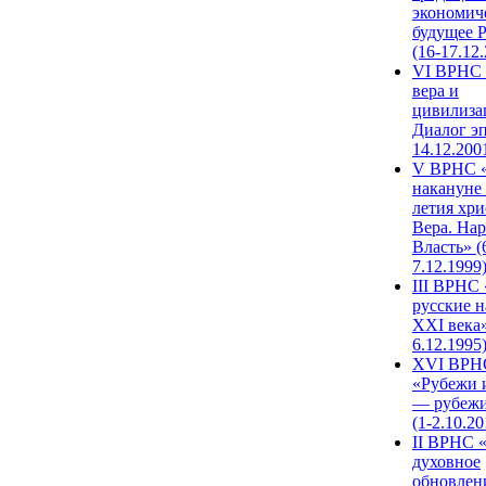
экономич
будущее 
(16-17.12
VI ВРНС 
вера и
цивилиза
Диалог эп
14.12.200
V ВРНС «
накануне 
летия хри
Вера. Нар
Власть» (
7.12.1999
III ВРНС 
русские н
XXI века»
6.12.1995
XVI ВРН
«Рубежи 
— рубежи
(1-2.10.20
II ВРНС 
духовное
обновлен