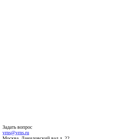
Задать вопрос
vrns@vrns.ru
Москва, Даниловский вал д. 22