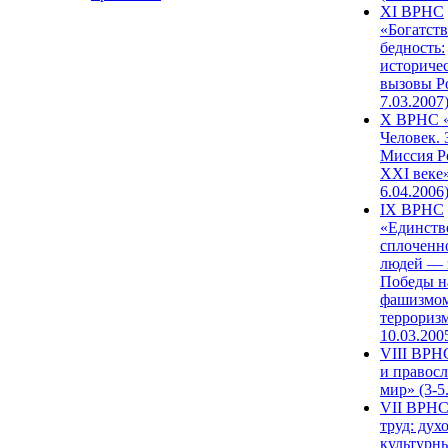
XI ВРНС
«Богатств
бедность:
историче
вызовы Ро
7.03.2007
X ВРНС «
Человек. 
Миссия Р
XXI веке»
6.04.2006
IX ВРНС
«Единств
сплоченн
людей — 
Победы н
фашизмом
терроризм
10.03.200
VIII ВРН
и правос
мир» (3-5
VII ВРНС
труд: дух
культурн