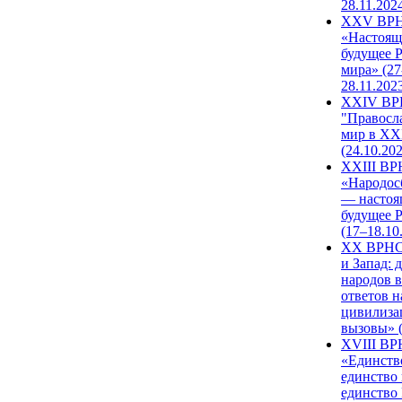
28.11.202
XXV ВР
«Настоящ
будущее 
мира» (27
28.11.202
XXIV В
"Правосл
мир в XXI
(24.10.20
XXIII В
«Народос
— настоя
будущее 
(17–18.10
XX ВРНС
и Запад: 
народов в
ответов н
цивилиза
вызовы» (
XVIII В
«Единств
единство 
единство