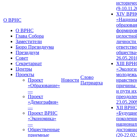
историче
(9-10.11.2
XIV ВРН
«Национа
О ВРНС
образован
О ВРНС
формиров
Глава Собора
целостно
Заместители
личности
Бюро Президиума
ответств
Президиум
общества»
Совет
26.05.201
Секретариат
XIII ВРН
Центры
«Экологи
Проекты
молодежь
Слово
Проект
Новости
нравстве
Патриарха
«Образование»
причины 
—
и пути их
Проект
преодолен
«Демография»
23.05.200
—
XII ВРН
Проект ВРНС
«Будущие
«Экономика»
поколени
—
национал
Общественные
достояни
приемные
(20-22.02