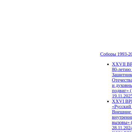
Соборы 1993-2
ХХVII В
80-летию
Защитни
Отечеств
и духовн
подвиг» (
19.11.202
XXVI В
«Русский
Внешние
внутренн
вызовы» (
28.11.202