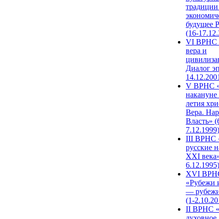
традиции
экономич
будущее 
(16-17.12
VI ВРНС 
вера и
цивилиза
Диалог эп
14.12.200
V ВРНС «
накануне 
летия хри
Вера. Нар
Власть» (
7.12.1999
III ВРНС 
русские н
XXI века»
6.12.1995
XVI ВРН
«Рубежи 
— рубежи
(1-2.10.20
II ВРНС 
духовное