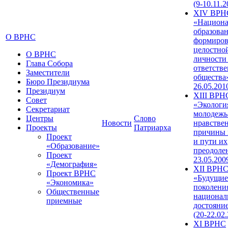
(9-10.11.2
XIV ВРН
«Национа
образован
О ВРНС
формиров
целостно
О ВРНС
личности
Глава Собора
ответств
Заместители
общества»
Бюро Президиума
26.05.201
Президиум
XIII ВРН
Совет
«Экологи
Секретариат
молодежь
Центры
Слово
Новости
нравстве
Проекты
Патриарха
причины 
Проект
и пути их
«Образование»
преодолен
Проект
23.05.200
«Демография»
XII ВРН
Проект ВРНС
«Будущие
«Экономика»
поколени
Общественные
национал
приемные
достояни
(20-22.02
XI ВРНС