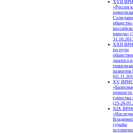
XVII ВР
«Россия к
цивилиза
Солидарн
общество
российск
народа» (
31.10.201
XXII ВРН
по пути
обществе
диалога и
цивилиза
развития
(01.11.201
XV ВРН
«Базисны
ценности
единства
(25-26.05.
XIX ВРН
«Наследи
Владимир
судьбы
историче