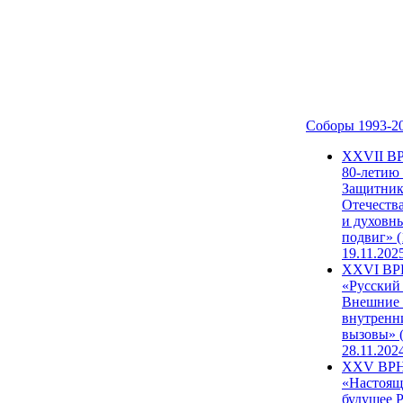
Соборы 1993-2
ХХVII В
80-летию
Защитни
Отечеств
и духовн
подвиг» (
19.11.202
XXVI В
«Русский
Внешние
внутренн
вызовы» (
28.11.202
XXV ВР
«Настоящ
будущее 