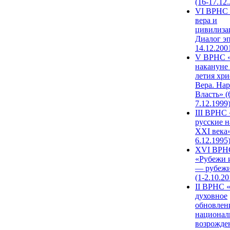
(16-17.12
VI ВРНС 
вера и
цивилиза
Диалог эп
14.12.200
V ВРНС «
накануне 
летия хри
Вера. Нар
Власть» (
7.12.1999
III ВРНС 
русские н
XXI века»
6.12.1995
XVI ВРН
«Рубежи 
— рубежи
(1-2.10.20
II ВРНС 
духовное
обновлен
национал
возрожде