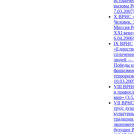
историче
вызовы Ро
7.03.2007
X ВРНС «
Человек. 
Миссия Р
XXI веке»
6.04.2006
IX ВРНС
«Единств
сплоченн
людей — 
Победы н
фашизмом
терроризм
10.03.200
VIII ВРН
и правос
мир» (3-5
VII ВРНС
труд: дух
культурн
традиции
экономич
будущее 