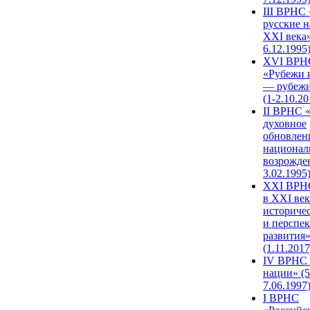
III ВРНС 
русские н
XXI века»
6.12.1995
XVI ВРН
«Рубежи 
— рубежи
(1-2.10.20
II ВРНС 
духовное
обновлен
национал
возрожде
3.02.1995
XХI ВРНС
в XXI век
историче
и перспе
развития
(1.11.2017
IV ВРНС 
нации» (5
7.06.1997
I ВРНС