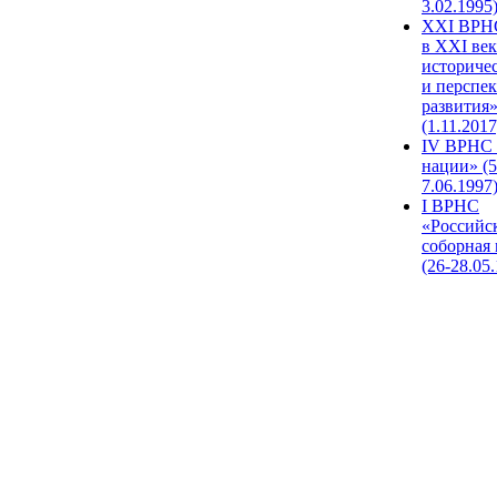
3.02.1995
XХI ВРНС
в XXI век
историче
и перспе
развития
(1.11.2017
IV ВРНС 
нации» (5
7.06.1997
I ВРНС
«Российс
соборная
(26-28.05