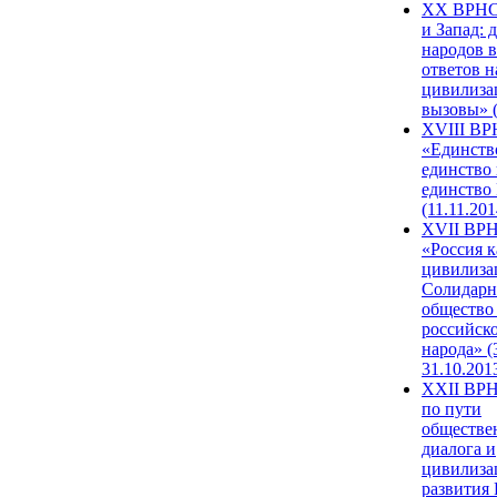
XX ВРНС
и Запад: 
народов в
ответов н
цивилиза
вызовы» (
XVIII В
«Единств
единство 
единство
(11.11.201
XVII ВР
«Россия к
цивилиза
Солидарн
общество
российск
народа» (
31.10.201
XXII ВРН
по пути
обществе
диалога и
цивилиза
развития