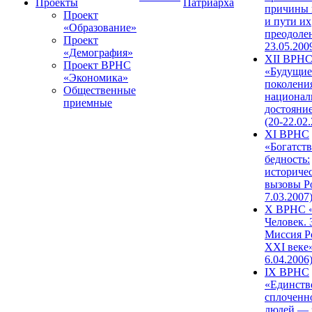
Проекты
Патриарха
причины 
Проект
и пути их
«Образование»
преодолен
Проект
23.05.200
«Демография»
XII ВРН
Проект ВРНС
«Будущие
«Экономика»
поколени
Общественные
национал
приемные
достояни
(20-22.02
XI ВРНС
«Богатств
бедность:
историче
вызовы Ро
7.03.2007
X ВРНС «
Человек. 
Миссия Р
XXI веке»
6.04.2006
IX ВРНС
«Единств
сплоченн
людей — 