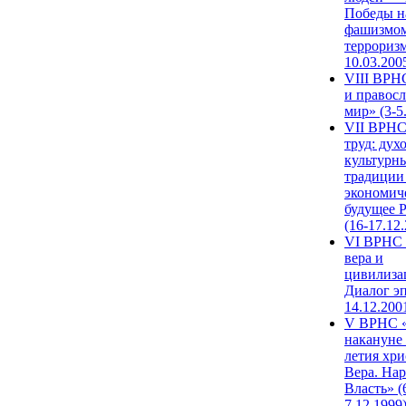
Победы н
фашизмом
терроризм
10.03.200
VIII ВРН
и правос
мир» (3-5
VII ВРНС
труд: дух
культурн
традиции
экономич
будущее 
(16-17.12
VI ВРНС 
вера и
цивилиза
Диалог эп
14.12.200
V ВРНС «
накануне 
летия хри
Вера. Нар
Власть» (
7.12.1999