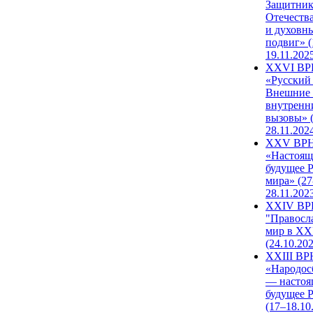
Защитни
Отечеств
и духовн
подвиг» (
19.11.202
XXVI В
«Русский
Внешние
внутренн
вызовы» (
28.11.202
XXV ВР
«Настоящ
будущее 
мира» (27
28.11.202
XXIV В
"Правосл
мир в XXI
(24.10.20
XXIII В
«Народос
— настоя
будущее 
(17–18.10