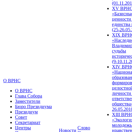
(01.11.201
XV ВРН
«Базисны
ценности
единства
(25-26.05.
XIX ВРН
«Наследи
Владимир
судьбы
историче
(9-10.11.2
XIV ВРН
«Национа
образован
О ВРНС
формиров
целостно
О ВРНС
личности
Глава Собора
ответств
Заместители
общества»
Бюро Президиума
26.05.201
Президиум
XIII ВРН
Совет
«Экологи
Секретариат
молодежь
Центры
Слово
Новости
нравстве