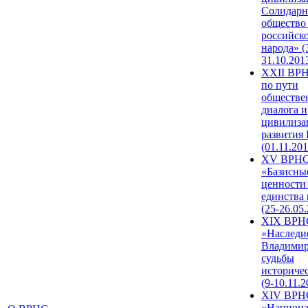
Солидарн
общество
российск
народа» (
31.10.201
XXII ВРН
по пути
обществе
диалога и
цивилиза
развития
(01.11.201
XV ВРН
«Базисны
ценности
единства
(25-26.05.
XIX ВРН
«Наследи
Владимир
судьбы
историче
(9-10.11.2
XIV ВРН
«Национа