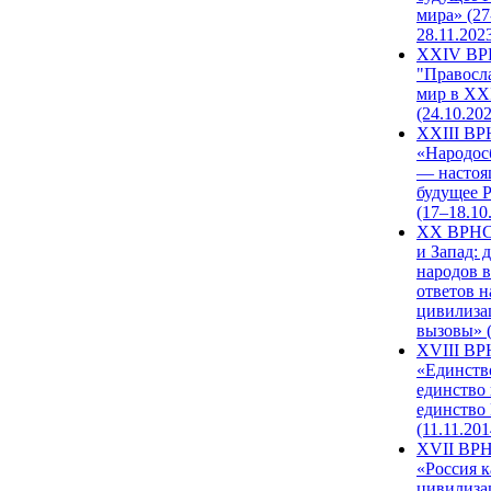
мира» (27
28.11.202
XXIV В
"Правосл
мир в XXI
(24.10.20
XXIII В
«Народос
— настоя
будущее 
(17–18.10
XX ВРНС
и Запад: 
народов в
ответов н
цивилиза
вызовы» (
XVIII В
«Единств
единство 
единство
(11.11.201
XVII ВР
«Россия к
цивилиза