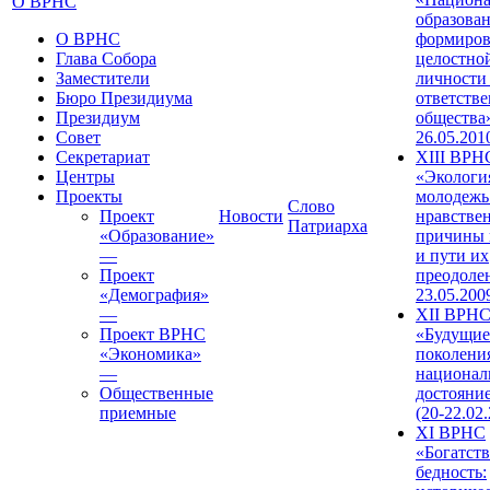
О ВРНС
образован
О ВРНС
формиров
Глава Собора
целостно
Заместители
личности
Бюро Президиума
ответств
Президиум
общества»
Совет
26.05.201
Секретариат
XIII ВРН
Центры
«Экологи
Проекты
молодежь
Слово
Проект
Новости
нравстве
Патриарха
«Образование»
причины 
—
и пути их
Проект
преодолен
«Демография»
23.05.200
—
XII ВРН
Проект ВРНС
«Будущие
«Экономика»
поколени
—
национал
Общественные
достояни
приемные
(20-22.02
XI ВРНС
«Богатств
бедность: