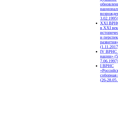
обновлен
национал
возрожде
3.02.1995
XХI ВРНС
в XXI век
историче
и перспе
развития
(1.11.2017
IV ВРНС 
нации» (5
7.06.1997
I ВРНС
«Российс
соборная
(26-28.05