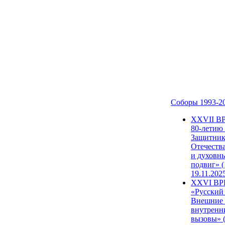
Соборы 1993-2
ХХVII В
80-летию
Защитни
Отечеств
и духовн
подвиг» (
19.11.202
XXVI В
«Русский
Внешние
внутренн
вызовы» (