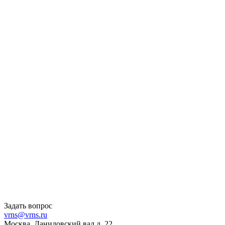
Задать вопрос
vrns@vrns.ru
Москва, Даниловский вал д. 22