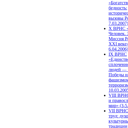
«Богатств
бедность:
историче
вызовы Ро
7.03.2007
X ВРНС «
Человек. 
Миссия Р
XXI веке»
6.04.2006
IX ВРНС
«Единств
сплоченн
людей — 
Победы н
фашизмом
терроризм
10.03.200
VIII ВРН
и правос
мир» (3-5
VII ВРНС
труд: дух
культурн
традиции