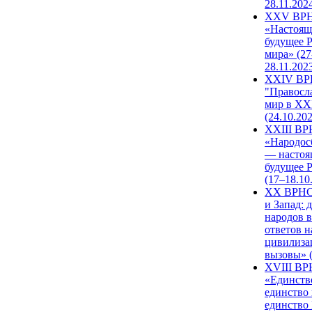
28.11.202
XXV ВР
«Настоящ
будущее 
мира» (27
28.11.202
XXIV В
"Правосл
мир в XXI
(24.10.20
XXIII В
«Народос
— настоя
будущее 
(17–18.10
XX ВРНС
и Запад: 
народов в
ответов н
цивилиза
вызовы» (
XVIII В
«Единств
единство 
единство