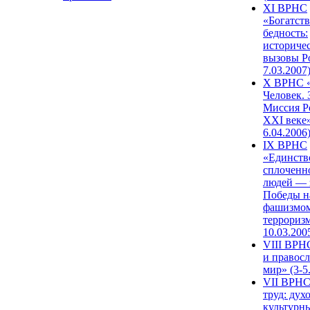
XI ВРНС
«Богатств
бедность:
историче
вызовы Ро
7.03.2007
X ВРНС «
Человек. 
Миссия Р
XXI веке»
6.04.2006
IX ВРНС
«Единств
сплоченн
людей — 
Победы н
фашизмом
терроризм
10.03.200
VIII ВРН
и правос
мир» (3-5
VII ВРНС
труд: дух
культурн