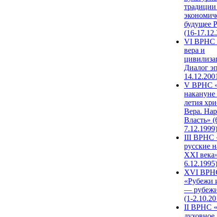
традиции
экономич
будущее 
(16-17.12
VI ВРНС 
вера и
цивилиза
Диалог эп
14.12.200
V ВРНС «
накануне 
летия хри
Вера. Нар
Власть» (
7.12.1999
III ВРНС 
русские н
XXI века»
6.12.1995
XVI ВРН
«Рубежи 
— рубежи
(1-2.10.20
II ВРНС 
духовное