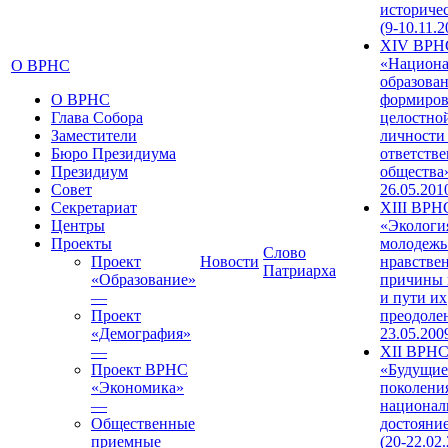
историче
(9-10.11.2
XIV ВРН
«Национа
О ВРНС
образован
О ВРНС
формиров
Глава Собора
целостно
Заместители
личности
Бюро Президиума
ответств
Президиум
общества»
Совет
26.05.201
Секретариат
XIII ВРН
Центры
«Экологи
Проекты
молодежь
Слово
Проект
Новости
нравстве
Патриарха
«Образование»
причины 
—
и пути их
Проект
преодолен
«Демография»
23.05.200
—
XII ВРН
Проект ВРНС
«Будущие
«Экономика»
поколени
—
национал
Общественные
достояни
приемные
(20-22.02