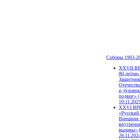
Соборы 1993-2
ХХVII В
80-летию
Защитни
Отечеств
и духовн
подвиг» (
19.11.202
XXVI В
«Русский
Внешние
внутренн
вызовы» (
28.11.202