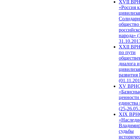
XVII ВР
«Россия к
цивилиза
Солидарн
общество
российск
народа» (
31.10.201
XXII ВРН
по пути
обществе
диалога и
цивилиза
развития
(01.11.201
XV ВРН
«Базисны
ценности
единства
(25-26.05.
XIX ВРН
«Наследи
Владимир
судьбы
историче