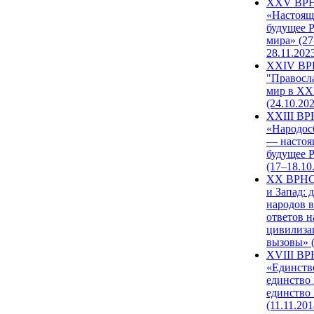
XXV ВР
«Настоящ
будущее 
мира» (27
28.11.202
XXIV В
"Правосл
мир в XXI
(24.10.20
XXIII В
«Народос
— настоя
будущее 
(17–18.10
XX ВРНС
и Запад: 
народов в
ответов н
цивилиза
вызовы» (
XVIII В
«Единств
единство 
единство
(11.11.201