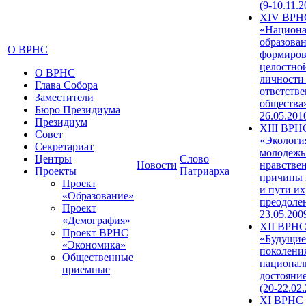
(9-10.11.2
XIV ВРН
«Национа
образован
О ВРНС
формиров
целостно
О ВРНС
личности
Глава Собора
ответств
Заместители
общества»
Бюро Президиума
26.05.201
Президиум
XIII ВРН
Совет
«Экологи
Секретариат
молодежь
Центры
Слово
Новости
нравстве
Проекты
Патриарха
причины 
Проект
и пути их
«Образование»
преодолен
Проект
23.05.200
«Демография»
XII ВРН
Проект ВРНС
«Будущие
«Экономика»
поколени
Общественные
национал
приемные
достояни
(20-22.02
XI ВРНС