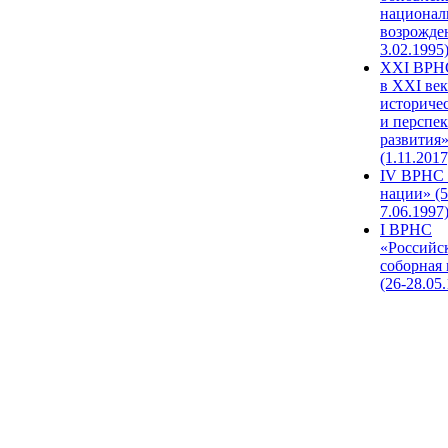
национал
возрожде
3.02.1995
XХI ВРНС
в XXI век
историче
и перспе
развития
(1.11.2017
IV ВРНС 
нации» (5
7.06.1997
I ВРНС
«Российс
соборная
(26-28.05