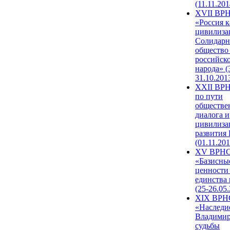
(11.11.201
XVII ВР
«Россия к
цивилиза
Солидарн
общество
российск
народа» (
31.10.201
XXII ВРН
по пути
обществе
диалога и
цивилиза
развития
(01.11.201
XV ВРН
«Базисны
ценности
единства
(25-26.05.
XIX ВРН
«Наследи
Владимир
судьбы