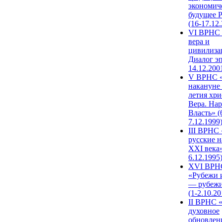
экономич
будущее 
(16-17.12
VI ВРНС 
вера и
цивилиза
Диалог эп
14.12.200
V ВРНС «
накануне 
летия хри
Вера. Нар
Власть» (
7.12.1999
III ВРНС 
русские н
XXI века»
6.12.1995
XVI ВРН
«Рубежи 
— рубежи
(1-2.10.20
II ВРНС 
духовное
обновлен