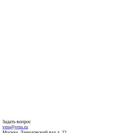
Задать вопрос
vrns@vrns.ru
Москва, Даниловский вал д. 22