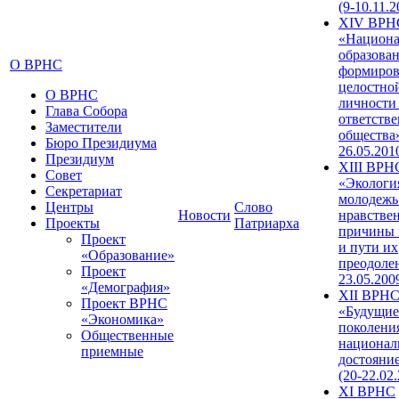
(9-10.11.2
XIV ВРН
«Национа
образован
О ВРНС
формиров
целостно
О ВРНС
личности
Глава Собора
ответств
Заместители
общества»
Бюро Президиума
26.05.201
Президиум
XIII ВРН
Совет
«Экологи
Секретариат
молодежь
Центры
Слово
Новости
нравстве
Проекты
Патриарха
причины 
Проект
и пути их
«Образование»
преодолен
Проект
23.05.200
«Демография»
XII ВРН
Проект ВРНС
«Будущие
«Экономика»
поколени
Общественные
национал
приемные
достояни
(20-22.02
XI ВРНС