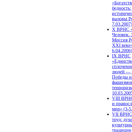
«Богатств
бедность:
историче
вызовы Ро
7.03.2007
X ВРНС «
Человек. 
Миссия Р
XXI веке»
6.04.2006
IX ВРНС
«Единств
сплоченн
людей — 
Победы н
фашизмом
терроризм
10.03.200
VIII ВРН
и правос
мир» (3-5
VII ВРНС
труд: дух
культурн
традиции