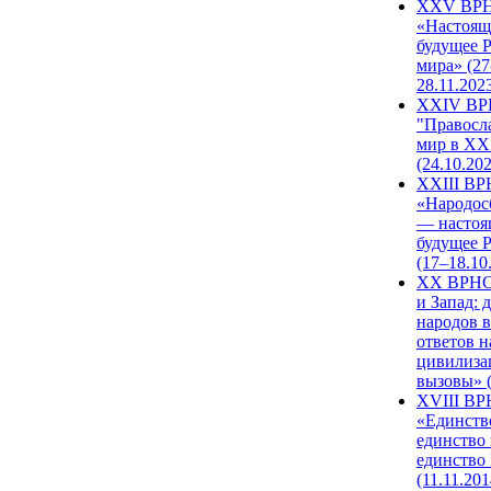
XXV ВР
«Настоящ
будущее 
мира» (27
28.11.202
XXIV В
"Правосл
мир в XXI
(24.10.20
XXIII В
«Народос
— настоя
будущее 
(17–18.10
XX ВРНС
и Запад: 
народов в
ответов н
цивилиза
вызовы» (
XVIII В
«Единств
единство 
единство
(11.11.201