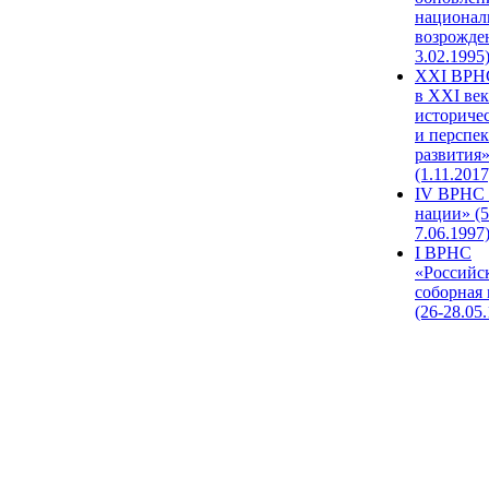
национал
возрожде
3.02.1995
XХI ВРНС
в XXI век
историче
и перспе
развития
(1.11.2017
IV ВРНС 
нации» (5
7.06.1997
I ВРНС
«Российс
соборная
(26-28.05