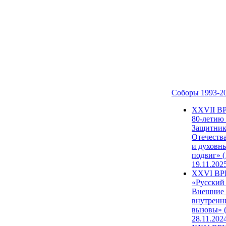
Соборы 1993-2
ХХVII В
80-летию
Защитни
Отечеств
и духовн
подвиг» (
19.11.202
XXVI В
«Русский
Внешние
внутренн
вызовы» (
28.11.202