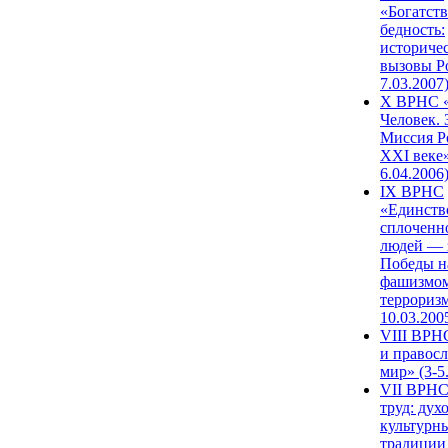
«Богатств
бедность:
историче
вызовы Ро
7.03.2007
X ВРНС «
Человек. 
Миссия Р
XXI веке»
6.04.2006
IX ВРНС
«Единств
сплоченн
людей — 
Победы н
фашизмом
терроризм
10.03.200
VIII ВРН
и правос
мир» (3-5
VII ВРНС
труд: дух
культурн
традиции