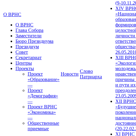
(9-10.11.2
XIV ВРН
«Национа
О ВРНС
образован
О ВРНС
формиров
Глава Собора
целостно
Заместители
личности
Бюро Президиума
ответств
Президиум
общества»
Совет
26.05.201
Секретариат
XIII ВРН
Центры
«Экологи
Проекты
молодежь
Слово
Проект
Новости
нравстве
Патриарха
«Образование»
причины 
—
и пути их
Проект
преодолен
«Демография»
23.05.200
—
XII ВРН
Проект ВРНС
«Будущие
«Экономика»
поколени
—
национал
Общественные
достояни
приемные
(20-22.02
XI ВРНС