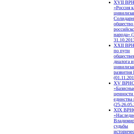
XVII ВР
«Россия к
цивилиза
Солидарн
общество
российск
народа» (
31.10.201
XXII ВРН
по пути
обществе
диалога и
цивилиза
развития
(01.11.201
XV ВРН
«Базисны
ценности
единства
(25-26.05.
XIX ВРН
«Наследи
Владимир
судьбы
историче