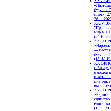
XXV ВР
«Настоящ
будущее 
мира» (27
28.11.202
XXIV В
"Правосл
мир в XXI
(24.10.20
XXIII В
«Народос
— настоя
будущее 
(17–18.10
XX ВРНС
и Запад: 
народов в
ответов н
цивилиза
вызовы» (
XVIII В
«Единств
единство 
единство
(11.11.201