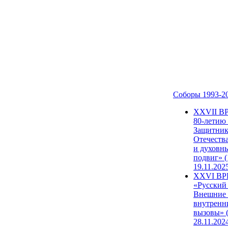
Соборы 1993-2
ХХVII В
80-летию
Защитни
Отечеств
и духовн
подвиг» (
19.11.202
XXVI В
«Русский
Внешние
внутренн
вызовы» (
28.11.202