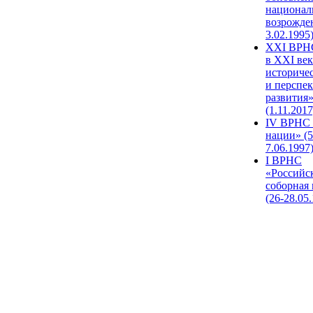
национал
возрожде
3.02.1995
XХI ВРНС
в XXI век
историче
и перспе
развития
(1.11.2017
IV ВРНС 
нации» (5
7.06.1997
I ВРНС
«Российс
соборная
(26-28.05