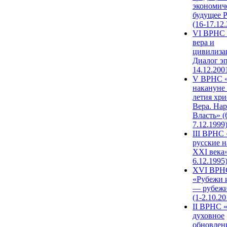
экономич
будущее 
(16-17.12
VI ВРНС 
вера и
цивилиза
Диалог эп
14.12.200
V ВРНС «
накануне 
летия хри
Вера. Нар
Власть» (
7.12.1999
III ВРНС 
русские н
XXI века»
6.12.1995
XVI ВРН
«Рубежи 
— рубежи
(1-2.10.20
II ВРНС 
духовное
обновлен