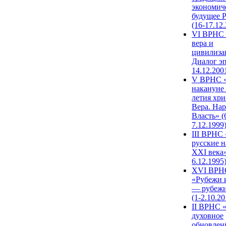
экономич
будущее 
(16-17.12
VI ВРНС 
вера и
цивилиза
Диалог эп
14.12.200
V ВРНС «
накануне 
летия хри
Вера. Нар
Власть» (
7.12.1999
III ВРНС 
русские н
XXI века»
6.12.1995
XVI ВРН
«Рубежи 
— рубежи
(1-2.10.20
II ВРНС 
духовное
обновлен