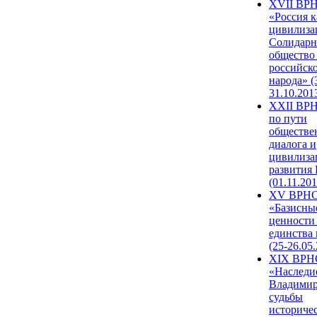
XVII ВР
«Россия к
цивилиза
Солидарн
общество
российск
народа» (
31.10.201
XXII ВРН
по пути
обществе
диалога и
цивилиза
развития
(01.11.201
XV ВРН
«Базисны
ценности
единства
(25-26.05.
XIX ВРН
«Наследи
Владимир
судьбы
историче