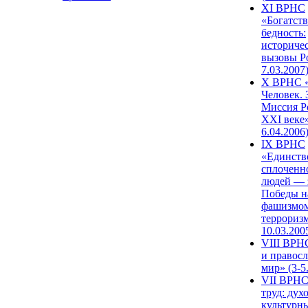
XI ВРНС
«Богатств
бедность:
историче
вызовы Ро
7.03.2007
X ВРНС «
Человек. 
Миссия Р
XXI веке»
6.04.2006
IX ВРНС
«Единств
сплоченн
людей — 
Победы н
фашизмом
терроризм
10.03.200
VIII ВРН
и правос
мир» (3-5
VII ВРНС
труд: дух
культурн