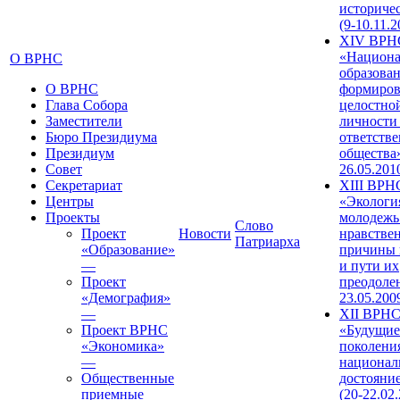
историче
(9-10.11.2
XIV ВРН
«Национа
О ВРНС
образован
О ВРНС
формиров
Глава Собора
целостно
Заместители
личности
Бюро Президиума
ответств
Президиум
общества»
Совет
26.05.201
Секретариат
XIII ВРН
Центры
«Экологи
Проекты
молодежь
Слово
Проект
Новости
нравстве
Патриарха
«Образование»
причины 
—
и пути их
Проект
преодолен
«Демография»
23.05.200
—
XII ВРН
Проект ВРНС
«Будущие
«Экономика»
поколени
—
национал
Общественные
достояни
приемные
(20-22.02