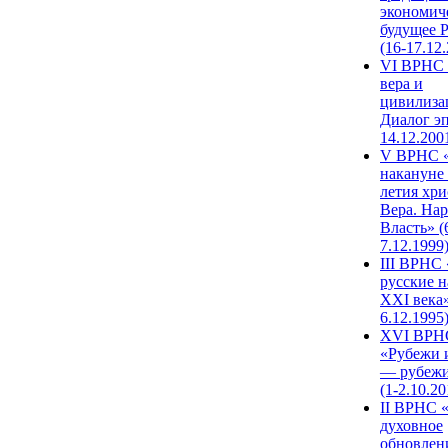
экономич
будущее 
(16-17.12
VI ВРНС 
вера и
цивилиза
Диалог эп
14.12.200
V ВРНС «
накануне 
летия хри
Вера. Нар
Власть» (
7.12.1999
III ВРНС 
русские н
XXI века»
6.12.1995
XVI ВРН
«Рубежи 
— рубежи
(1-2.10.20
II ВРНС 
духовное
обновлен