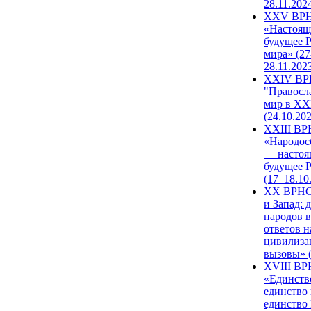
28.11.202
XXV ВР
«Настоящ
будущее 
мира» (27
28.11.202
XXIV В
"Правосл
мир в XXI
(24.10.20
XXIII В
«Народос
— настоя
будущее 
(17–18.10
XX ВРНС
и Запад: 
народов в
ответов н
цивилиза
вызовы» (
XVIII В
«Единств
единство 
единство