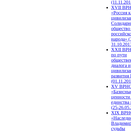
(11.11.201
XVII ВР
«Россия к
цивилиза
Солидарн
общество
российск
народа» (
31.10.201
XXII ВРН
по пути
обществе
диалога и
цивилиза
развития
(01.11.201
XV ВРН
«Базисны
ценности
единства
(25-26.05.
XIX ВРН
«Наследи
Владимир
судьбы