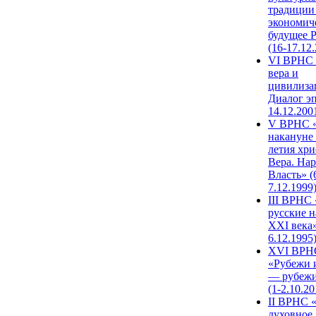
традиции
экономич
будущее 
(16-17.12
VI ВРНС 
вера и
цивилиза
Диалог эп
14.12.200
V ВРНС «
накануне 
летия хри
Вера. Нар
Власть» (
7.12.1999
III ВРНС 
русские н
XXI века»
6.12.1995
XVI ВРН
«Рубежи 
— рубежи
(1-2.10.20
II ВРНС 
духовное