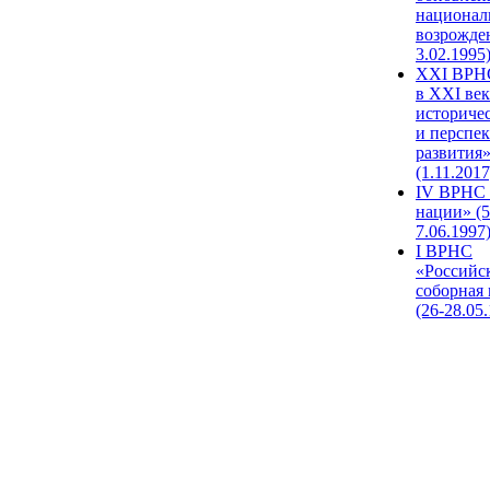
национал
возрожде
3.02.1995
XХI ВРНС
в XXI век
историче
и перспе
развития
(1.11.2017
IV ВРНС 
нации» (5
7.06.1997
I ВРНС
«Российс
соборная
(26-28.05