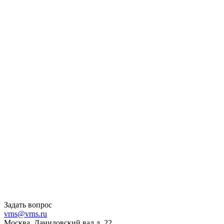
Задать вопрос
vrns@vrns.ru
Москва, Даниловский вал д. 22