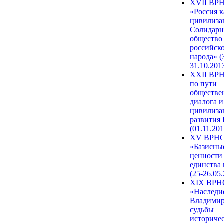
XVII ВР
«Россия к
цивилиза
Солидарн
общество
российск
народа» (
31.10.201
XXII ВРН
по пути
обществе
диалога и
цивилиза
развития
(01.11.201
XV ВРН
«Базисны
ценности
единства
(25-26.05.
XIX ВРН
«Наследи
Владимир
судьбы
историче