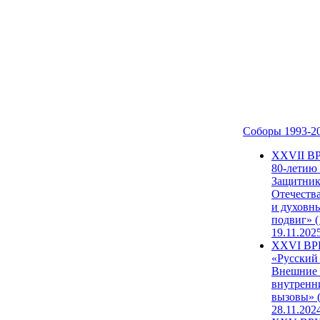
Соборы 1993-2
ХХVII В
80-летию
Защитни
Отечеств
и духовн
подвиг» (
19.11.202
XXVI В
«Русский
Внешние
внутренн
вызовы» (
28.11.202