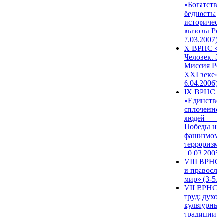
«Богатств
бедность:
историче
вызовы Ро
7.03.2007
X ВРНС «
Человек. 
Миссия Р
XXI веке»
6.04.2006
IX ВРНС
«Единств
сплоченн
людей — 
Победы н
фашизмом
терроризм
10.03.200
VIII ВРН
и правос
мир» (3-5
VII ВРНС
труд: дух
культурн
традиции