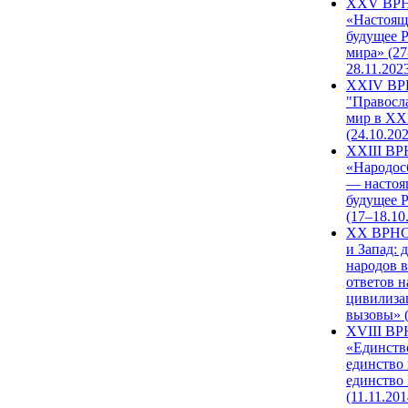
XXV ВР
«Настоящ
будущее 
мира» (27
28.11.202
XXIV В
"Правосл
мир в XXI
(24.10.20
XXIII В
«Народос
— настоя
будущее 
(17–18.10
XX ВРНС
и Запад: 
народов в
ответов н
цивилиза
вызовы» (
XVIII В
«Единств
единство 
единство
(11.11.201