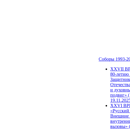
Соборы 1993-2
ХХVII В
80-летию
Защитни
Отечеств
и духовн
подвиг» (
19.11.202
XXVI В
«Русский
Внешние
внутренн
вызовы» (