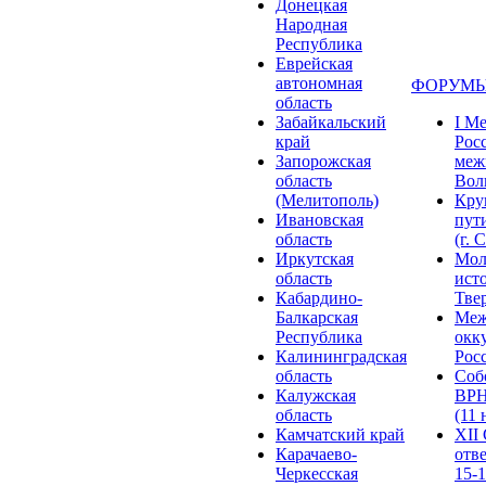
Донецкая
Народная
Республика
Еврейская
автономная
ФОРУМЫ
область
Забайкальский
I М
край
Рос
Запорожская
меж
область
Волг
(Мелитополь)
Кру
Ивановская
пут
область
(г. 
Иркутская
Мол
область
ист
Кабардино-
Твер
Балкарская
Меж
Республика
окк
Калининградская
Росс
область
Соб
Калужская
ВРН
область
(11 
Камчатский край
XII
Карачаево-
отв
Черкесская
15-1