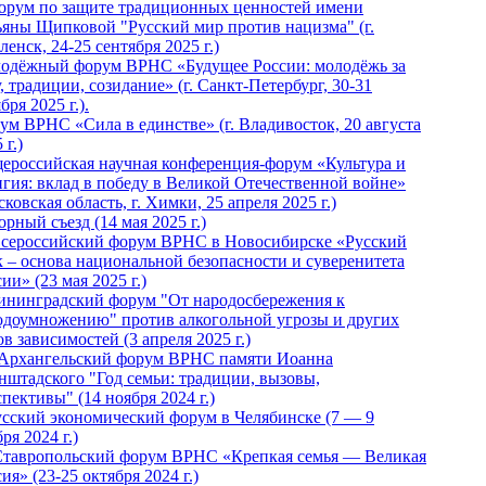
Форум по защите традиционных ценностей имени
ьяны Щипковой "Русский мир против нацизма" (г.
енск, 24-25 сентября 2025 г.)
одёжный форум ВРНС «Будущее России: молодёжь за
, традиции, созидание» (г. Санкт-Петербург, 30-31
бря 2025 г.).
ум ВРНС «Сила в единстве» (г. Владивосток, 20 августа
 г.)
ероссийская научная конференция-форум «Культура и
игия: вклад в победу в Великой Отечественной войне»
ковская область, г. Химки, 25 апреля 2025 г.)
рный съезд (14 мая 2025 г.)
 Всероссийский форум ВРНС в Новосибирске «Русский
к – основа национальной безопасности и суверенитета
ии» (23 мая 2025 г.)
ининградский форум "От народосбережения к
одоумножению" против алкогольной угрозы и других
в зависимостей (3 апреля 2025 г.)
 Архангельский форум ВРНС памяти Иоанна
нштадского "Год семьи: традиции, вызовы,
пективы" (14 ноября 2024 г.)
Русский экономический форум в Челябинске (7 — 9
ря 2024 г.)
Ставропольский форум ВРНС «Крепкая семья — Великая
ия» (23-25 октября 2024 г.)