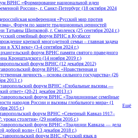
ум ВРНС «Формирование национальной идеи
ременной России», г. Санкт-Петербург (18 октября 2024
ероссийская конференция «Русский мир против
изма». Форум по защите традиционных ценностей
ни Татьяны Щипковой, г. Смоленск (25 сентября 2024 г.)
Русский семейный форум ВРНС в Кузбассе
зрождение крепкой многодетной семьи – главная задача
ии в XXI веке» (3-4 сентября 2024 г.)
 Архангельский форум ВРНС памяти святого праведного
нна Кронштадского (14 ноября 2019 г.)
тавропольский форум ВРНС (12 декабря 2012)
Ставропольский форум ВРНС «Нравственная и
тственная личность – основа сильного государства» (26
ря 2013 г.)
 Ставропольский форум ВРНС «Глобальные вызовы —
кий ответ» (20-21 декабря 2013 г.)
Ставропольский форум ВРНС «Традиционные семейные
ности народов России и вызовы глобального мира» (1
Ещё
бря 2015 г.)
тавропольский форум ВРНС «Северный Кавказ 1917–
: уроки столетия» (29 ноября 2016 г.)
Ставропольский форум ВРНС «Традиции Кавказа — дела
й доброй воли» (13 декабря 2018 г.)
 Ставропольский форум ВHС «Русский язык в