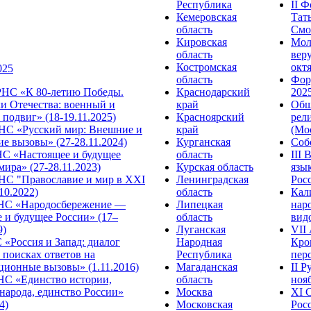
Республика
II 
Кемеровская
Тат
область
Смол
Кировская
Мол
область
веру
Костромская
октя
025
область
Фор
НС «К 80-летию Победы.
Краснодарский
2025
и Отечества: военный и
край
Общ
подвиг» (18-19.11.2025)
Красноярский
рел
С «Русский мир: Внешние и
край
(Мос
е вызовы» (27-28.11.2024)
Курганская
Собо
 «Настоящее и будущее
область
III
мира» (27-28.11.2023)
Курская область
язы
С "Православие и мир в XXI
Ленинградская
Росс
.10.2022)
область
Кал
НС «Народосбережение —
Липецкая
нар
 и будущее России» (17–
область
видо
9)
Луганская
VII
«Россия и Запад: диалог
Народная
Кро
 поисках ответов на
Республика
перс
ционные вызовы» (1.11.2016)
Магаданская
II 
НС «Единство истории,
область
нояб
народа, единство России»
Москва
ХI 
4)
Московская
Росс