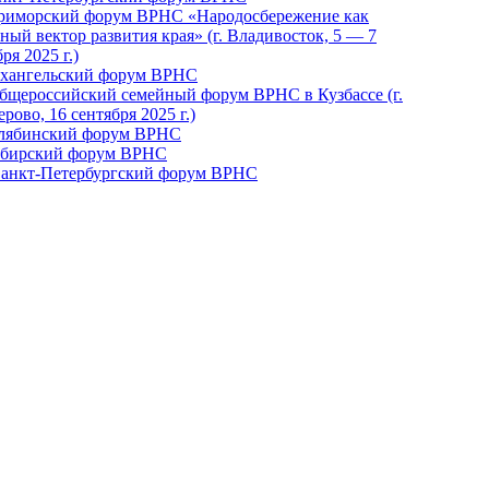
Приморский форум ВРНС «Народосбережение как
ный вектор развития края» (г. Владивосток, 5 — 7
ря 2025 г.)
рхангельский форум ВРНС
бщероссийский семейный форум ВРНС в Кузбассе (г.
рово, 16 сентября 2025 г.)
елябинский форум ВРНС
ибирский форум ВРНС
 Санкт-Петербургский форум ВРНС