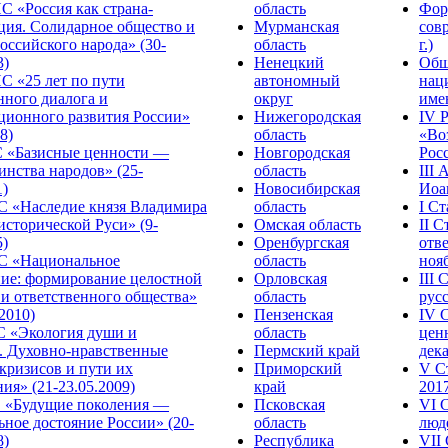
С «Россия как страна-
область
Фор
ция. Солидарное общество и
Мурманская
сов
оссийского народа» (30-
область
г.)
3)
Ненецкий
Общ
С «25 лет по пути
автономный
нац
нного диалога и
округ
име
ционного развития России»
Нижегородская
IV 
8)
область
«Во
«Базисные ценности —
Новгородская
Росс
инства народов» (25-
область
III
1)
Новосибирская
Иоа
 «Наследие князя Владимира
область
I С
исторической Руси» (9-
Омская область
II 
5)
Оренбургская
отве
С «Национальное
область
нояб
ние: формирование целостной
Орловская
III
 и ответственного общества»
область
русс
.2010)
Пензенская
IV 
С «Экология души и
область
цен
. Духовно-нравственные
Пермский край
дека
кризисов и пути их
Приморский
V С
ия» (21-23.05.2009)
край
2017
 «Будущие поколения —
Псковская
VI 
ное достояние России» (20-
область
люде
8)
Республика
VII