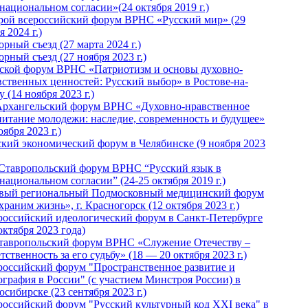
национальном согласии»(24 октября 2019 г.)
рой всероссийский форум ВРНС «Русский мир» (29
 2024 г.)
рный съезд (27 марта 2024 г.)
рный съезд (27 ноября 2023 г.)
ской форум ВРНС «Патриотизм и основы духовно-
вственных ценностей: Русский выбор» в Ростове-на-
 (14 ноября 2023 г.)
Архангельский форум ВРНС «Духовно-нравственное
питание молодежи: наследие, современность и будущее»
оября 2023 г.)
ский экономический форум в Челябинске (9 ноября 2023
 Ставропольский форум ВРНС “Русский язык в
национальном согласии” (24-25 октября 2019 г.)
вый региональный Подмосковный медицинский форум
раним жизнь», г. Красногорск (12 октября 2023 г.)
российский идеологический форум в Санкт-Петербурге
октября 2023 года)
тавропольский форум ВРНС «Служение Отечеству –
тственность за его судьбу» (18 — 20 октября 2023 г.)
российский форум "Пространственное развитие и
ография в России" (с участием Минстроя России) в
сибирске (23 сентября 2023 г.)
российский форум "Русский культурный код XXI века" в