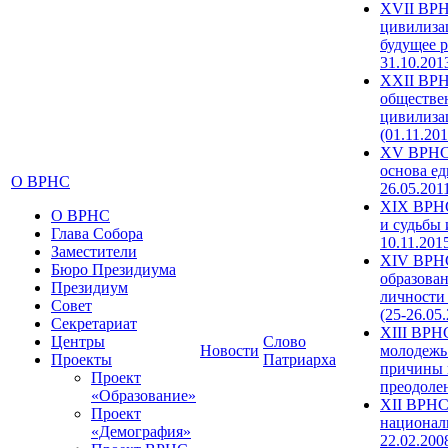
XVII ВРН
цивилиза
будущее р
31.10.201
XXII ВРН
обществе
цивилиза
(01.11.201
XV ВРНС 
основа ед
О ВРНС
26.05.201
XIX ВРНС
О ВРНС
и судьбы 
Глава Собора
10.11.201
Заместители
XIV ВРН
Бюро Президиума
образова
Президиум
личности
Совет
(25-26.05
Секретариат
XIII ВРН
Центры
Слово
Новости
молодежь
Проекты
Патриарха
причины 
Проект
преодолен
«Образование»
XII ВРНС
Проект
националь
«Демография»
22.02.200