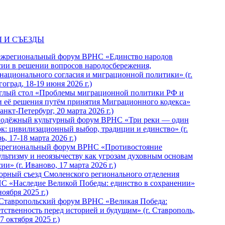
 И СЪЕЗДЫ
ежрегиональный форум ВРНС «Единство народов
сии в решении вопросов народосбережения,
национального согласия и миграционной политики» (г.
оград, 18-19 июня 2026 г.)
глый стол «Проблемы миграционной политики РФ и
и её решения путём принятия Миграционного кодекса»
Санкт-Петербург, 20 марта 2026 г.)
одёжный культурный форум ВРНС «Три реки — один
ок: цивилизационный выбор, традиции и единство» (г.
ь, 17-18 марта 2026 г.)
региональный форум ВРНС «Противостояние
ультизму и неоязычеству как угрозам духовным основам
ии» (г. Иваново, 17 марта 2026 г.)
орный съезд Смоленского регионального отделения
С «Наследие Великой Победы: единство в сохранении»
ноября 2025 г.)
 Ставропольский форум ВРНС «Великая Победа:
етственность перед историей и будущим» (г. Ставрополь,
7 октября 2025 г.)