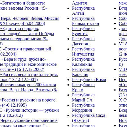
Богатство и бедность:
Адыгея
меж
кие вызовы России» (5-
Республика
Вто
)
Алтай
июля
Вера. Человек. Земля. Миссия
Республика
Собо
XXI веке» (4-6.04.2006)
Башкортостан
Собо
«Единство народов,
Республика
Дон
ость людей — залог Победы
Бурятия
нра
змом и терроризмом» (9-
Республика
Дону
5)
Дагестан
VI 
С «Россия и православный
Республика
вос
.02.2004)
Ингушетия
(2 н
«Вера и труд: духовно-
Республика
Рус
ые традиции и экономическое
Калмыкия
г.)
оссии» (16-17.12.2002)
Республика
VII
Россия: вера и цивилизация.
Карелия
меж
ох» (13-14.12.2001)
Республика Коми
Пер
Россия накануне 2000-летия
Республика
«Сох
тва. Вера. Народ. Власть» (6-
Крым
Все
)
Республика
(23 
«Россия и русские на пороге
Марий Эл
X С
 (4-6.12.1995)
Республика
отве
 «Рубежи истории — рубежи
Мордовия
Все
1-2.10.2012)
Республика Саха
дем
Через духовное обновление к
(Якутия)
Ново
ьному возрождению» (1-
Республика
Все