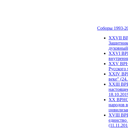
Соборы 1993-2
ХХVII ВР
Защитник
духовный 
XXVI ВРН
внутренни
XXV ВРНС
Русского 
XXIV ВРН
веке" (24
XXIII ВР
настоящее
18.10.201
XX ВРНС 
народов в
цивилиза
XVIII ВР
единство 
(11.11.201