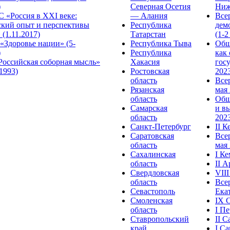
)
Северная Осетия
Ниж
 «Россия в XXI веке:
— Алания
Все
ский опыт и перспективы
Республика
дем
 (1.11.2017)
Татарстан
(1-2
«Здоровье нации» (5-
Республика Тыва
Общ
)
Республика
как
Российская соборная мысль»
Хакасия
гос
.1993)
Ростовская
2023
область
Все
Рязанская
мая 
область
Общ
Самарская
и в
область
2023
Санкт-Петербург
II 
Саратовская
Все
область
мая 
Сахалинская
I К
область
II 
Свердловская
VII
область
Все
Севастополь
Ека
Смоленская
IX 
область
I П
Ставропольский
II 
край
I С