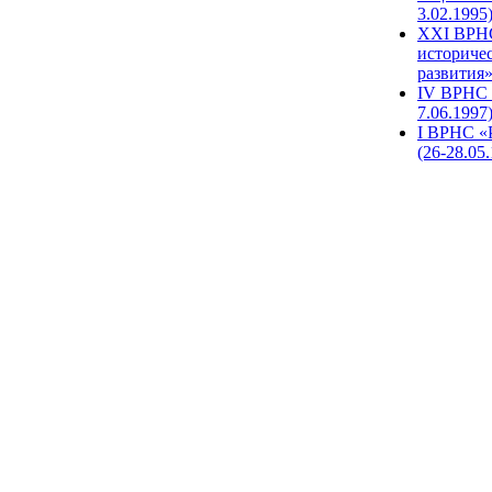
3.02.1995
XХI ВРНС
историче
развития»
IV ВРНС 
7.06.1997
I ВРНС «
(26-28.05