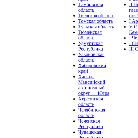
Тамбовская
II 
область
глав
Тверская область
нояб
Томская область
I А
Тульская область
V О
Тюменская
Кеме
область
I Ч
Удмуртская
I С
Республика
III
Ульяновская
область
Хабаровский
край
Ханты-
Мансийский
автономный
округ — Югра
Херсонская
область
Челябинская
область
Чеченская
Республика
Чувашская
Рeспублика