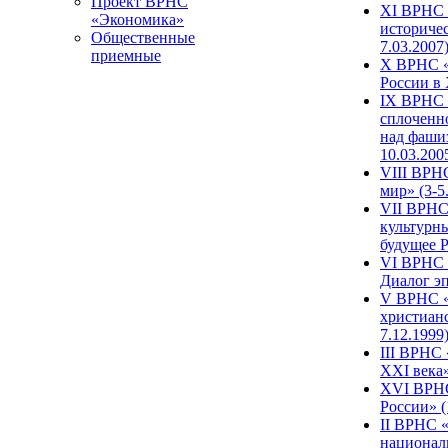
Проект ВРНС
XI ВРНС «
«Экономика»
историчес
Общественные
7.03.2007
приемные
X ВРНС «
России в 
IX ВРНС 
сплоченн
над фаши
10.03.200
VIII ВРН
мир» (3-5
VII ВРНС 
культурн
будущее Р
VI ВРНС «
Диалог эп
V ВРНС «
христианс
7.12.1999
III ВРНС 
XXI века»
XVI ВРНС
России» (
II ВРНС «
национал