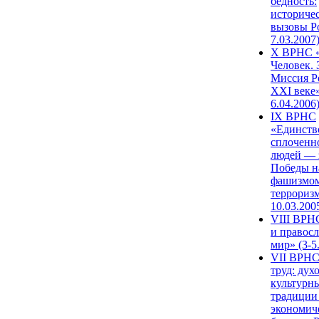
бедность:
историче
вызовы Ро
7.03.2007
X ВРНС «
Человек. 
Миссия Р
XXI веке»
6.04.2006
IX ВРНС
«Единств
сплоченн
людей — 
Победы н
фашизмом
терроризм
10.03.200
VIII ВРН
и правос
мир» (3-5
VII ВРНС
труд: дух
культурн
традиции
экономич