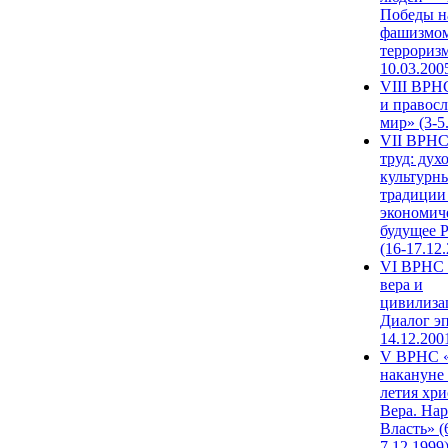
Победы н
фашизмом
терроризм
10.03.200
VIII ВРН
и правос
мир» (3-5
VII ВРНС
труд: дух
культурн
традиции
экономич
будущее 
(16-17.12
VI ВРНС 
вера и
цивилиза
Диалог эп
14.12.200
V ВРНС «
накануне 
летия хри
Вера. Нар
Власть» (
7.12.1999