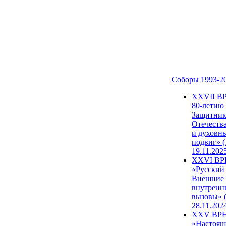
Соборы 1993-2
ХХVII В
80-летию
Защитни
Отечеств
и духовн
подвиг» (
19.11.202
XXVI В
«Русский
Внешние
внутренн
вызовы» (
28.11.202
XXV ВР
«Настоящ