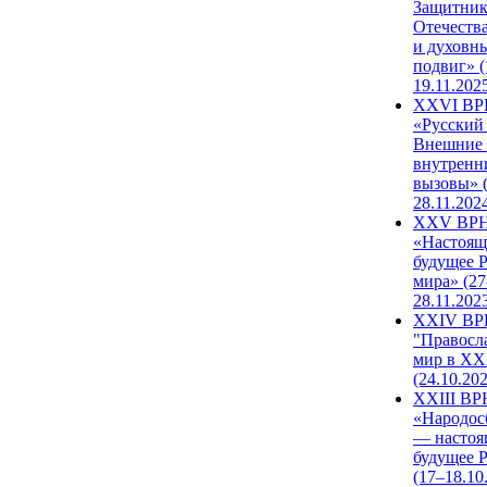
Защитни
Отечеств
и духовн
подвиг» (
19.11.202
XXVI В
«Русский
Внешние
внутренн
вызовы» (
28.11.202
XXV ВР
«Настоящ
будущее 
мира» (27
28.11.202
XXIV В
"Правосл
мир в XXI
(24.10.20
XXIII В
«Народос
— настоя
будущее 
(17–18.10