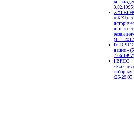
возрожде
3.02.1995
XХI ВРНС
в XXI век
историче
и перспе
развития
(1.11.2017
IV ВРНС 
нации» (5
7.06.1997
I ВРНС
«Российс
соборная
(26-28.05