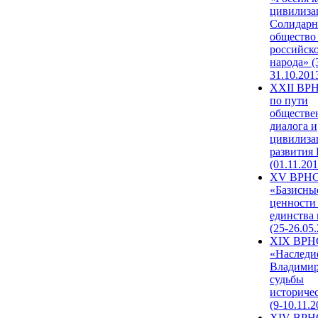
цивилиза
Солидарн
общество
российск
народа» (
31.10.201
XXII ВРН
по пути
обществе
диалога и
цивилиза
развития
(01.11.201
XV ВРН
«Базисны
ценности
единства
(25-26.05.
XIX ВРН
«Наследи
Владимир
судьбы
историче
(9-10.11.2
XIV ВРН