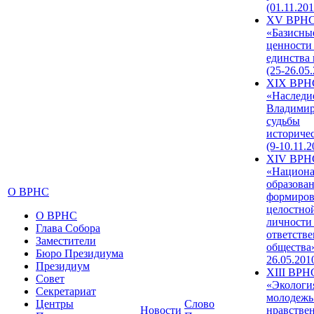
(01.11.201
XV ВРН
«Базисны
ценности
единства
(25-26.05.
XIX ВРН
«Наследи
Владимир
судьбы
историче
(9-10.11.2
XIV ВРН
«Национа
образован
О ВРНС
формиров
целостно
О ВРНС
личности
Глава Собора
ответств
Заместители
общества»
Бюро Президиума
26.05.201
Президиум
XIII ВРН
Совет
«Экологи
Секретариат
молодежь
Центры
Слово
Новости
нравстве