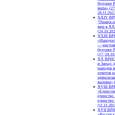
будущее 
мира» (27
28.11.202
XXIV В
"Правосл
мир в XXI
(24.10.20
XXIII В
«Народос
— настоя
будущее 
(17–18.10
XX ВРНС
и Запад: 
народов в
ответов н
цивилиза
вызовы» (
XVIII В
«Единств
единство 
единство
(11.11.201
XVII ВР
«Россия к