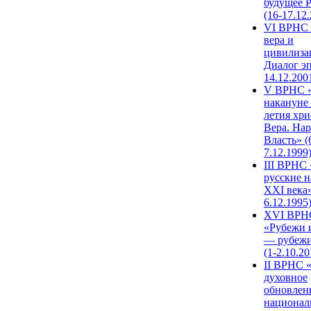
будущее 
(16-17.12
VI ВРНС 
вера и
цивилиза
Диалог эп
14.12.200
V ВРНС «
накануне 
летия хри
Вера. Нар
Власть» (
7.12.1999
III ВРНС 
русские н
XXI века»
6.12.1995
XVI ВРН
«Рубежи 
— рубежи
(1-2.10.20
II ВРНС 
духовное
обновлен
национал