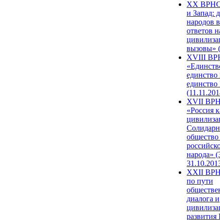
XX ВРНС
и Запад: 
народов в
ответов н
цивилиза
вызовы» (
XVIII В
«Единств
единство 
единство
(11.11.201
XVII ВР
«Россия к
цивилиза
Солидарн
общество
российск
народа» (
31.10.201
XXII ВРН
по пути
обществе
диалога и
цивилиза
развития