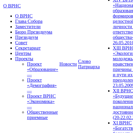
«Национа
О ВРНС
образован
О ВРНС
формиров
Глава Собора
целостно
Заместители
личности
Бюро Президиума
ответств
Президиум
общества»
Совет
26.05.201
Секретариат
XIII ВРН
Центры
«Экологи
Проекты
молодежь
Слово
Проект
Новости
нравстве
Патриарха
«Образование»
причины 
—
и пути их
Проект
преодолен
«Демография»
23.05.200
—
XII ВРН
Проект ВРНС
«Будущие
«Экономика»
поколени
—
национал
Общественные
достояни
приемные
(20-22.02
XI ВРНС
«Богатств