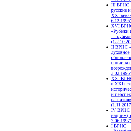
III ВРНС 
русские н
XXI века»
6.12.1995
XVI ВРН
«Рубежи 
— рубежи
(1-2.10.20
II ВРНС 
духовное
обновлен
национал
возрожде
3.02.1995
XХI ВРНС
в XXI век
историче
и перспе
развития
(1.11.2017
IV ВРНС 
нации» (5
7.06.1997
I ВРНС