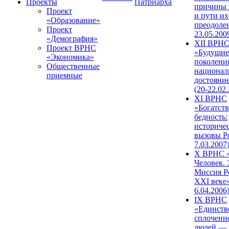
Проекты
Патриарха
причины 
Проект
и пути их
«Образование»
преодолен
Проект
23.05.200
«Демография»
XII ВРН
Проект ВРНС
«Будущие
«Экономика»
поколени
Общественные
национал
приемные
достояни
(20-22.02
XI ВРНС
«Богатств
бедность:
историче
вызовы Ро
7.03.2007
X ВРНС «
Человек. 
Миссия Р
XXI веке»
6.04.2006
IX ВРНС
«Единств
сплоченн
людей — 