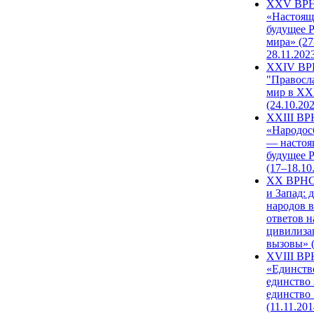
XXV ВР
«Настоящ
будущее 
мира» (27
28.11.202
XXIV В
"Правосл
мир в XXI
(24.10.20
XXIII В
«Народос
— настоя
будущее 
(17–18.10
XX ВРНС
и Запад: 
народов в
ответов н
цивилиза
вызовы» (
XVIII В
«Единств
единство 
единство
(11.11.201