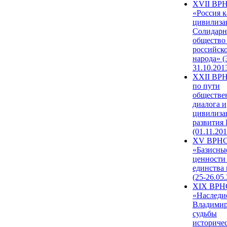
XVII ВР
«Россия к
цивилиза
Солидарн
общество
российск
народа» (
31.10.201
XXII ВРН
по пути
обществе
диалога и
цивилиза
развития
(01.11.201
XV ВРН
«Базисны
ценности
единства
(25-26.05.
XIX ВРН
«Наследи
Владимир
судьбы
историче