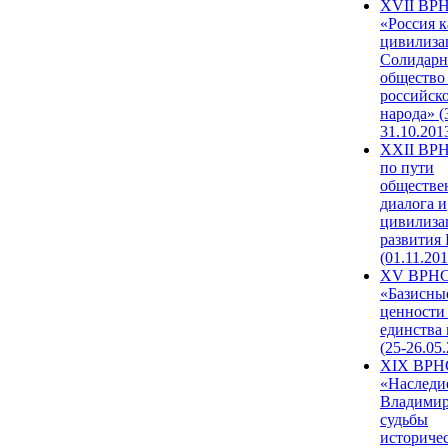
XVII ВР
«Россия к
цивилиза
Солидарн
общество
российск
народа» (
31.10.201
XXII ВРН
по пути
обществе
диалога и
цивилиза
развития
(01.11.201
XV ВРН
«Базисны
ценности
единства
(25-26.05.
XIX ВРН
«Наследи
Владимир
судьбы
историче