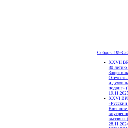
Соборы 1993-2
ХХVII В
80-летию
Защитни
Отечеств
и духовн
подвиг» (
19.11.202
XXVI В
«Русский
Внешние
внутренн
вызовы» (
28.11.202