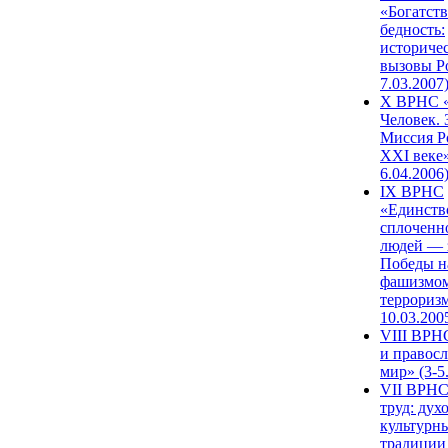
«Богатств
бедность:
историче
вызовы Ро
7.03.2007
X ВРНС «
Человек. 
Миссия Р
XXI веке»
6.04.2006
IX ВРНС
«Единств
сплоченн
людей — 
Победы н
фашизмом
терроризм
10.03.200
VIII ВРН
и правос
мир» (3-5
VII ВРНС
труд: дух
культурн
традиции