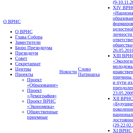
(9-10.11.2
XIV ВРН
«Национа
образован
О ВРНС
формиров
целостно
О ВРНС
личности
Глава Собора
ответств
Заместители
общества»
Бюро Президиума
26.05.201
Президиум
XIII ВРН
Совет
«Экологи
Секретариат
молодежь
Центры
Слово
Новости
нравстве
Проекты
Патриарха
причины 
Проект
и пути их
«Образование»
преодолен
Проект
23.05.200
«Демография»
XII ВРН
Проект ВРНС
«Будущие
«Экономика»
поколени
Общественные
национал
приемные
достояни
(20-22.02
XI ВРНС