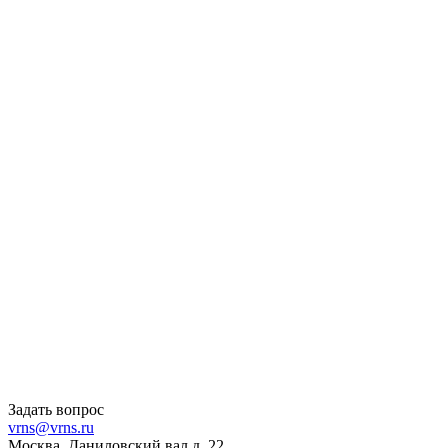
Задать вопрос
vrns@vrns.ru
Москва, Даниловский вал д. 22