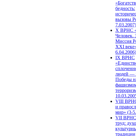
«Богатств
бедность:
историче
вызовы Ро
7.03.2007
X ВРНС «
Человек. 
Миссия Р
XXI веке»
6.04.2006
IX ВРНС
«Единств
сплоченн
людей — 
Победы н
фашизмом
терроризм
10.03.200
VIII ВРН
и правос
мир» (3-5
VII ВРНС
труд: дух
культурн
традиции