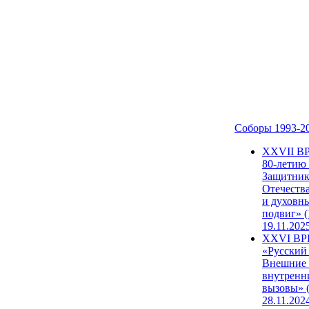
Соборы 1993-2
ХХVII В
80-летию
Защитни
Отечеств
и духовн
подвиг» (
19.11.202
XXVI В
«Русский
Внешние
внутренн
вызовы» (
28.11.202