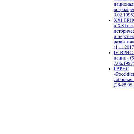
национал
возрожде
3.02.1995
XХI ВРНС
в XXI век
историче
и перспе
развития
(1.11.2017
IV ВРНС 
нации» (5
7.06.1997
I ВРНС
«Российс
соборная
(26-28.05