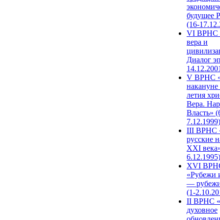
экономич
будущее 
(16-17.12
VI ВРНС 
вера и
цивилиза
Диалог эп
14.12.200
V ВРНС «
накануне 
летия хри
Вера. Нар
Власть» (
7.12.1999
III ВРНС 
русские н
XXI века»
6.12.1995
XVI ВРН
«Рубежи 
— рубежи
(1-2.10.20
II ВРНС 
духовное
обновлен