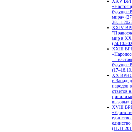
XXV ВР
«Настоящ
будущее 
мира» (27
28.11.202
XXIV В
"Правосл
мир в XXI
(24.10.20
XXIII В
«Народос
— настоя
будущее 
(17–18.10
XX ВРНС
и Запад: 
народов в
ответов н
цивилиза
вызовы» (
XVIII В
«Единств
единство 
единство
(11.11.201