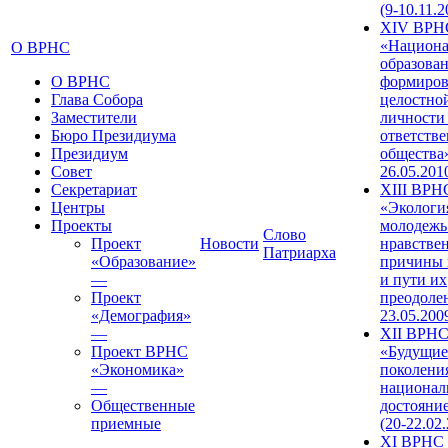
(9-10.11.2
XIV ВРН
«Национа
О ВРНС
образован
О ВРНС
формиров
Глава Собора
целостно
Заместители
личности
Бюро Президиума
ответств
Президиум
общества»
Совет
26.05.201
Секретариат
XIII ВРН
Центры
«Экологи
Проекты
молодежь
Слово
Проект
Новости
нравстве
Патриарха
«Образование»
причины 
—
и пути их
Проект
преодолен
«Демография»
23.05.200
—
XII ВРН
Проект ВРНС
«Будущие
«Экономика»
поколени
—
национал
Общественные
достояни
приемные
(20-22.02
XI ВРНС