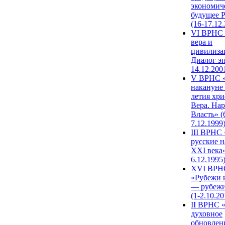
экономич
будущее 
(16-17.12
VI ВРНС 
вера и
цивилиза
Диалог эп
14.12.200
V ВРНС «
накануне 
летия хри
Вера. Нар
Власть» (
7.12.1999
III ВРНС 
русские н
XXI века»
6.12.1995
XVI ВРН
«Рубежи 
— рубежи
(1-2.10.20
II ВРНС 
духовное
обновлен