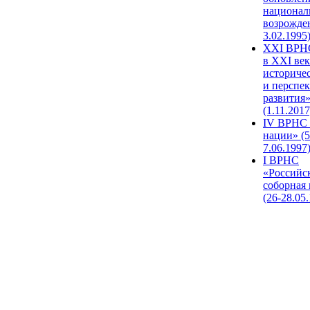
национал
возрожде
3.02.1995
XХI ВРНС
в XXI век
историче
и перспе
развития
(1.11.2017
IV ВРНС 
нации» (5
7.06.1997
I ВРНС
«Российс
соборная
(26-28.05