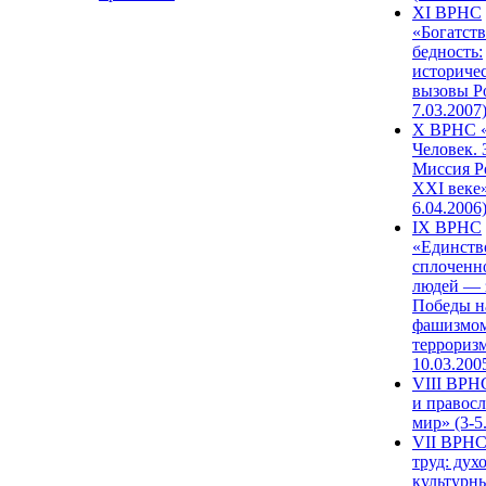
XI ВРНС
«Богатств
бедность:
историче
вызовы Ро
7.03.2007
X ВРНС «
Человек. 
Миссия Р
XXI веке»
6.04.2006
IX ВРНС
«Единств
сплоченн
людей — 
Победы н
фашизмом
терроризм
10.03.200
VIII ВРН
и правос
мир» (3-5
VII ВРНС
труд: дух
культурн