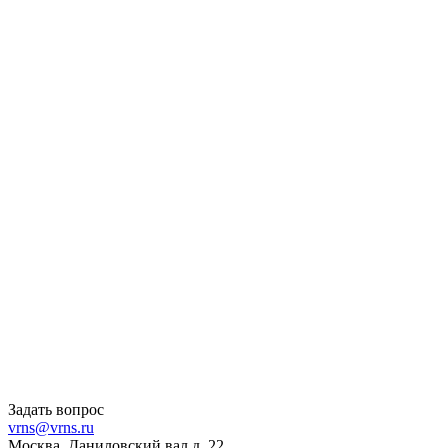
Задать вопрос
vrns@vrns.ru
Москва, Даниловский вал д. 22