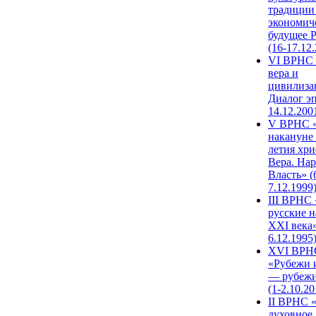
традиции
экономич
будущее 
(16-17.12
VI ВРНС 
вера и
цивилиза
Диалог эп
14.12.200
V ВРНС «
накануне 
летия хри
Вера. Нар
Власть» (
7.12.1999
III ВРНС 
русские н
XXI века»
6.12.1995
XVI ВРН
«Рубежи 
— рубежи
(1-2.10.20
II ВРНС 
духовное