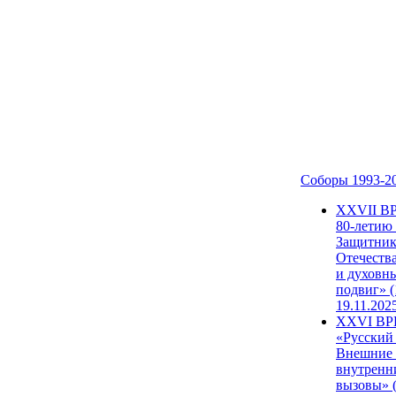
Соборы 1993-2
ХХVII В
80-летию
Защитни
Отечеств
и духовн
подвиг» (
19.11.202
XXVI В
«Русский
Внешние
внутренн
вызовы» (