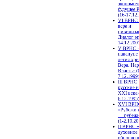
экономич
будущее 
(16-17.12
VI ВРНС 
вера и
цивилиза
Диалог эп
14.12.200
V ВРНС «
накануне 
летия хри
Вера. Нар
Власть» (
7.12.1999
III ВРНС 
русские н
XXI века»
6.12.1995
XVI ВРН
«Рубежи 
— рубежи
(1-2.10.20
II ВРНС 
духовное
обновлен