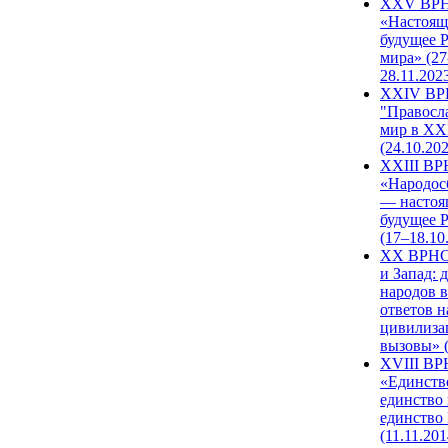
XXV ВР
«Настоящ
будущее 
мира» (27
28.11.202
XXIV В
"Правосл
мир в XXI
(24.10.20
XXIII В
«Народос
— настоя
будущее 
(17–18.10
XX ВРНС
и Запад: 
народов в
ответов н
цивилиза
вызовы» (
XVIII В
«Единств
единство 
единство
(11.11.201