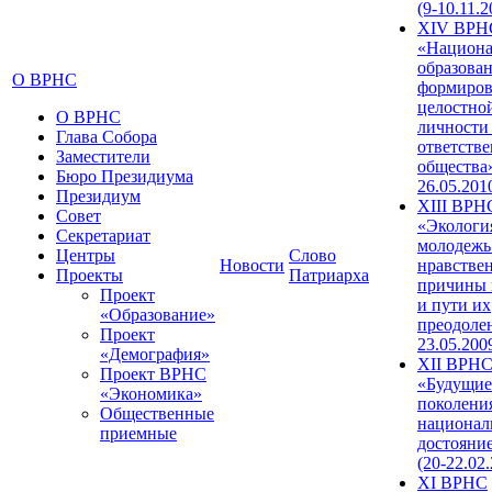
(9-10.11.2
XIV ВРН
«Национа
образован
О ВРНС
формиров
целостно
О ВРНС
личности
Глава Собора
ответств
Заместители
общества»
Бюро Президиума
26.05.201
Президиум
XIII ВРН
Совет
«Экологи
Секретариат
молодежь
Центры
Слово
Новости
нравстве
Проекты
Патриарха
причины 
Проект
и пути их
«Образование»
преодолен
Проект
23.05.200
«Демография»
XII ВРН
Проект ВРНС
«Будущие
«Экономика»
поколени
Общественные
национал
приемные
достояни
(20-22.02
XI ВРНС