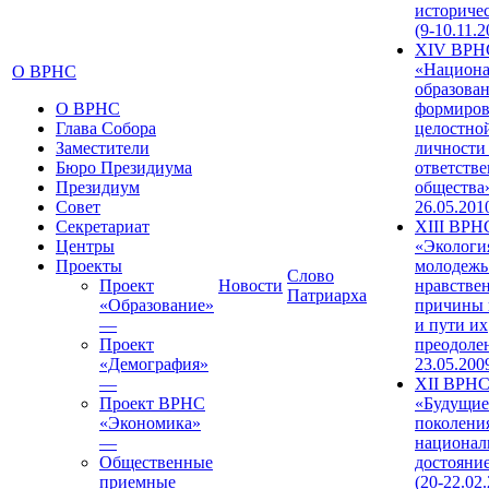
историче
(9-10.11.2
XIV ВРН
«Национа
О ВРНС
образован
О ВРНС
формиров
Глава Собора
целостно
Заместители
личности
Бюро Президиума
ответств
Президиум
общества»
Совет
26.05.201
Секретариат
XIII ВРН
Центры
«Экологи
Проекты
молодежь
Слово
Проект
Новости
нравстве
Патриарха
«Образование»
причины 
—
и пути их
Проект
преодолен
«Демография»
23.05.200
—
XII ВРН
Проект ВРНС
«Будущие
«Экономика»
поколени
—
национал
Общественные
достояни
приемные
(20-22.02