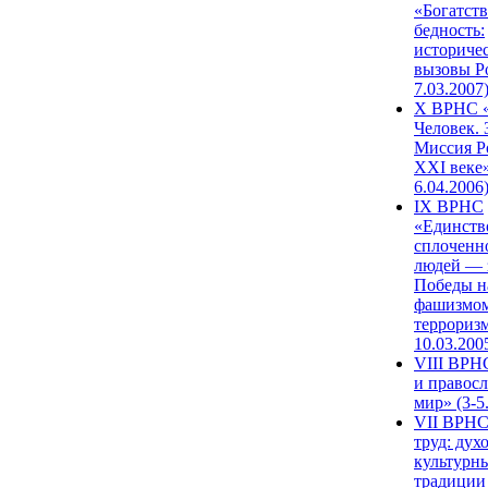
«Богатств
бедность:
историче
вызовы Ро
7.03.2007
X ВРНС «
Человек. 
Миссия Р
XXI веке»
6.04.2006
IX ВРНС
«Единств
сплоченн
людей — 
Победы н
фашизмом
терроризм
10.03.200
VIII ВРН
и правос
мир» (3-5
VII ВРНС
труд: дух
культурн
традиции