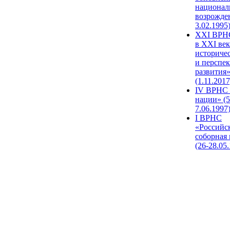
национал
возрожде
3.02.1995
XХI ВРНС
в XXI век
историче
и перспе
развития
(1.11.2017
IV ВРНС 
нации» (5
7.06.1997
I ВРНС
«Российс
соборная
(26-28.05