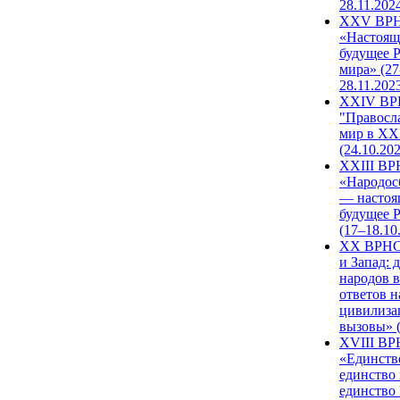
28.11.202
XXV ВР
«Настоящ
будущее 
мира» (27
28.11.202
XXIV В
"Правосл
мир в XXI
(24.10.20
XXIII В
«Народос
— настоя
будущее 
(17–18.10
XX ВРНС
и Запад: 
народов в
ответов н
цивилиза
вызовы» (
XVIII В
«Единств
единство 
единство