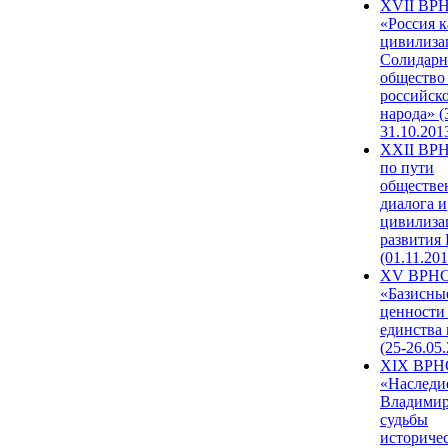
XVII ВР
«Россия к
цивилиза
Солидарн
общество
российск
народа» (
31.10.201
XXII ВРН
по пути
обществе
диалога и
цивилиза
развития
(01.11.201
XV ВРН
«Базисны
ценности
единства
(25-26.05.
XIX ВРН
«Наследи
Владимир
судьбы
историче