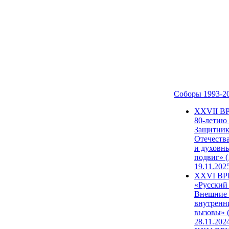
Соборы 1993-2
ХХVII В
80-летию
Защитни
Отечеств
и духовн
подвиг» (
19.11.202
XXVI В
«Русский
Внешние
внутренн
вызовы» (
28.11.202