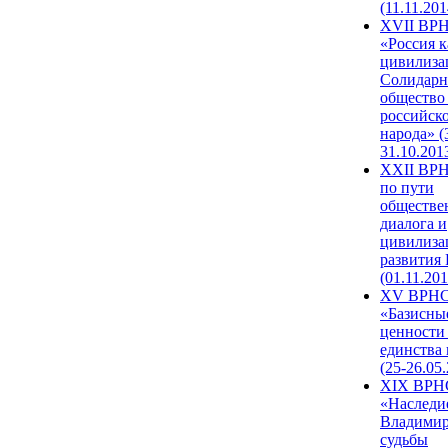
(11.11.201
XVII ВР
«Россия к
цивилиза
Солидарн
общество
российск
народа» (
31.10.201
XXII ВРН
по пути
обществе
диалога и
цивилиза
развития
(01.11.201
XV ВРН
«Базисны
ценности
единства
(25-26.05.
XIX ВРН
«Наследи
Владимир
судьбы