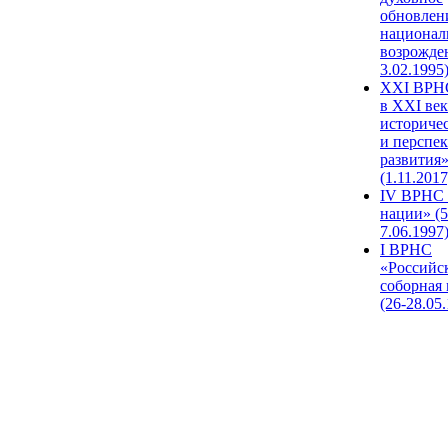
обновлен
национал
возрожде
3.02.1995
XХI ВРНС
в XXI век
историче
и перспе
развития
(1.11.2017
IV ВРНС 
нации» (5
7.06.1997
I ВРНС
«Российс
соборная
(26-28.05