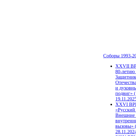
Соборы 1993-2
ХХVII В
80-летию
Защитни
Отечеств
и духовн
подвиг» (
19.11.202
XXVI В
«Русский
Внешние
внутренн
вызовы» (
28.11.202