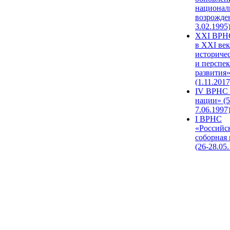
национал
возрожде
3.02.1995
XХI ВРНС
в XXI век
историче
и перспе
развития
(1.11.2017
IV ВРНС 
нации» (5
7.06.1997
I ВРНС
«Российс
соборная
(26-28.05