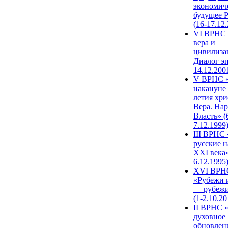
экономич
будущее 
(16-17.12
VI ВРНС 
вера и
цивилиза
Диалог эп
14.12.200
V ВРНС «
накануне 
летия хри
Вера. Нар
Власть» (
7.12.1999
III ВРНС 
русские н
XXI века»
6.12.1995
XVI ВРН
«Рубежи 
— рубежи
(1-2.10.20
II ВРНС 
духовное
обновлен