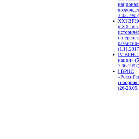
национал
возрожде
3.02.1995
XХI ВРНС
в XXI век
историче
и перспе
развития
(1.11.2017
IV ВРНС 
нации» (5
7.06.1997
I ВРНС
«Российс
соборная
(26-28.05