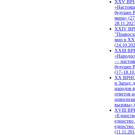
XXV ВР
«Настоящ
будущее 
мира» (27
28.11.202
XXIV В
"Правосл
мир в XXI
(24.10.20
XXIII В
«Народос
— настоя
будущее 
(17–18.10
XX ВРНС
и Запад: 
народов в
ответов н
цивилиза
вызовы» (
XVIII В
«Единств
единство 
единство
(11.11.201