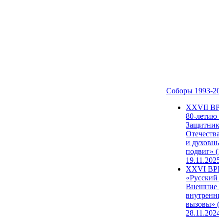
Соборы 1993-2
ХХVII В
80-летию
Защитни
Отечеств
и духовн
подвиг» (
19.11.202
XXVI В
«Русский
Внешние
внутренн
вызовы» (
28.11.202