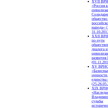
XVII ВР
«Россия к
цивилиза
Солидарн
общество
российск
народа» (
31.10.201
XXII ВРН
по пути
обществе
диалога и
цивилиза
развития
(01.11.201
XV ВРН
«Базисны
ценности
единства
(25-26.05.
XIX ВРН
«Наследи
Владимир
судьбы
историче