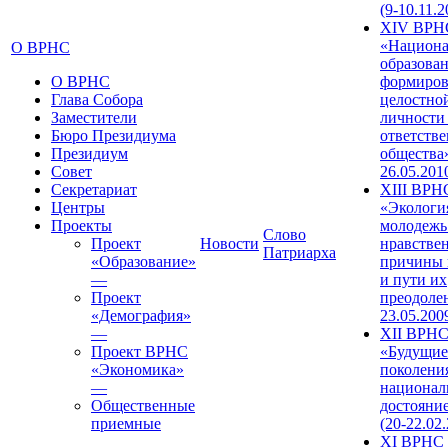
(9-10.11.2
XIV ВРН
«Национа
О ВРНС
образован
О ВРНС
формиров
Глава Собора
целостно
Заместители
личности
Бюро Президиума
ответств
Президиум
общества»
Совет
26.05.201
Секретариат
XIII ВРН
Центры
«Экологи
Проекты
молодежь
Слово
Проект
Новости
нравстве
Патриарха
«Образование»
причины 
—
и пути их
Проект
преодолен
«Демография»
23.05.200
—
XII ВРН
Проект ВРНС
«Будущие
«Экономика»
поколени
—
национал
Общественные
достояни
приемные
(20-22.02
XI ВРНС