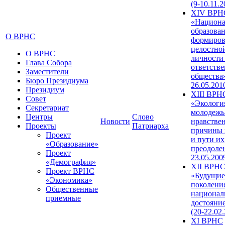
(9-10.11.2
XIV ВРН
«Национа
образован
О ВРНС
формиров
целостно
О ВРНС
личности
Глава Собора
ответств
Заместители
общества»
Бюро Президиума
26.05.201
Президиум
XIII ВРН
Совет
«Экологи
Секретариат
молодежь
Центры
Слово
Новости
нравстве
Проекты
Патриарха
причины 
Проект
и пути их
«Образование»
преодолен
Проект
23.05.200
«Демография»
XII ВРН
Проект ВРНС
«Будущие
«Экономика»
поколени
Общественные
национал
приемные
достояни
(20-22.02
XI ВРНС