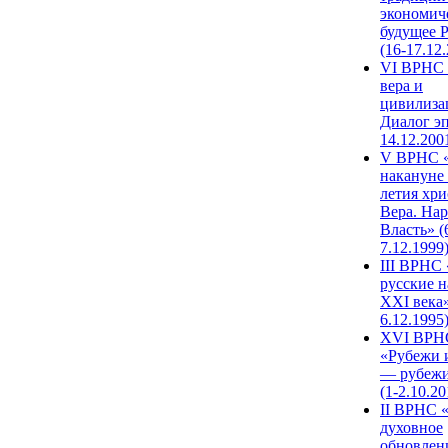
экономич
будущее 
(16-17.12
VI ВРНС 
вера и
цивилиза
Диалог эп
14.12.200
V ВРНС «
накануне 
летия хри
Вера. Нар
Власть» (
7.12.1999
III ВРНС 
русские н
XXI века»
6.12.1995
XVI ВРН
«Рубежи 
— рубежи
(1-2.10.20
II ВРНС 
духовное
обновлен