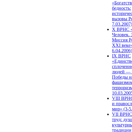
«Богатств
бедность:
историче
вызовы Ро
7.03.2007
X ВРНС «
Человек. 
Миссия Р
XXI веке»
6.04.2006
IX ВРНС
«Единств
сплоченн
людей — 
Победы н
фашизмом
терроризм
10.03.200
VIII ВРН
и правос
мир» (3-5
VII ВРНС
труд: дух
культурн
традиции