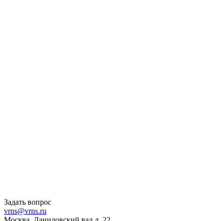
Задать вопрос
vrns@vrns.ru
Москва, Даниловский вал д. 22