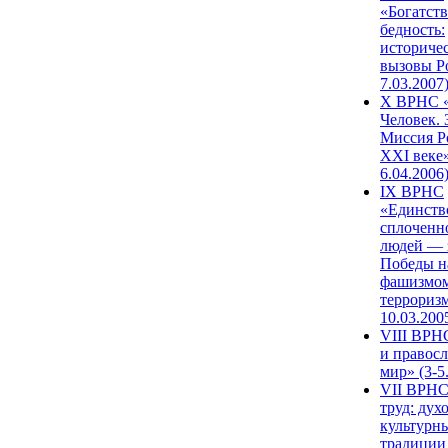
«Богатств
бедность:
историче
вызовы Ро
7.03.2007
X ВРНС «
Человек. 
Миссия Р
XXI веке»
6.04.2006
IX ВРНС
«Единств
сплоченн
людей — 
Победы н
фашизмом
терроризм
10.03.200
VIII ВРН
и правос
мир» (3-5
VII ВРНС
труд: дух
культурн
традиции