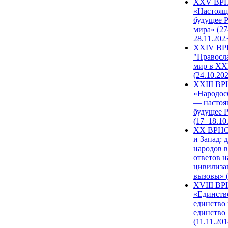
XXV ВР
«Настоящ
будущее 
мира» (27
28.11.202
XXIV В
"Правосл
мир в XXI
(24.10.20
XXIII В
«Народос
— настоя
будущее 
(17–18.10
XX ВРНС
и Запад: 
народов в
ответов н
цивилиза
вызовы» (
XVIII В
«Единств
единство 
единство
(11.11.201