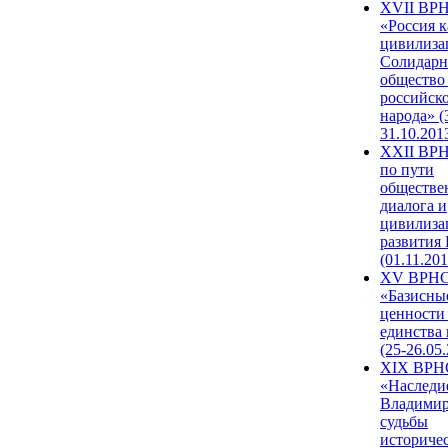
XVII ВР
«Россия к
цивилиза
Солидарн
общество
российск
народа» (
31.10.201
XXII ВРН
по пути
обществе
диалога и
цивилиза
развития
(01.11.201
XV ВРН
«Базисны
ценности
единства
(25-26.05.
XIX ВРН
«Наследи
Владимир
судьбы
историче