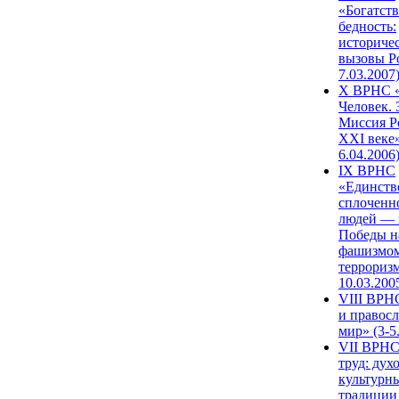
«Богатств
бедность:
историче
вызовы Ро
7.03.2007
X ВРНС «
Человек. 
Миссия Р
XXI веке»
6.04.2006
IX ВРНС
«Единств
сплоченн
людей — 
Победы н
фашизмом
терроризм
10.03.200
VIII ВРН
и правос
мир» (3-5
VII ВРНС
труд: дух
культурн
традиции