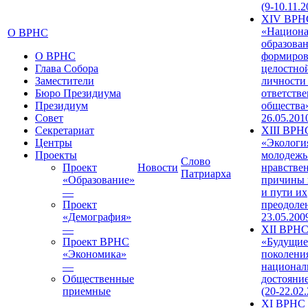
(9-10.11.2
XIV ВРН
«Национа
О ВРНС
образован
О ВРНС
формиров
Глава Собора
целостно
Заместители
личности
Бюро Президиума
ответств
Президиум
общества»
Совет
26.05.201
Секретариат
XIII ВРН
Центры
«Экологи
Проекты
молодежь
Слово
Проект
Новости
нравстве
Патриарха
«Образование»
причины 
—
и пути их
Проект
преодолен
«Демография»
23.05.200
—
XII ВРН
Проект ВРНС
«Будущие
«Экономика»
поколени
—
национал
Общественные
достояни
приемные
(20-22.02
XI ВРНС