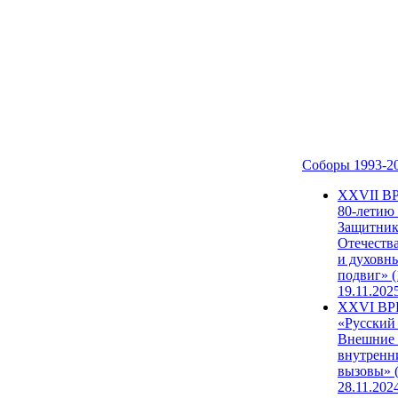
Соборы 1993-2
ХХVII В
80-летию
Защитни
Отечеств
и духовн
подвиг» (
19.11.202
XXVI В
«Русский
Внешние
внутренн
вызовы» (
28.11.202