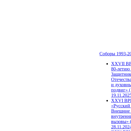
Соборы 1993-2
ХХVII В
80-летию
Защитни
Отечеств
и духовн
подвиг» (
19.11.202
XXVI В
«Русский
Внешние
внутренн
вызовы» (
28.11.202