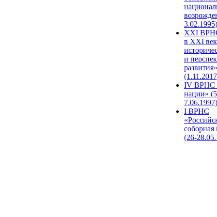
национал
возрожде
3.02.1995
XХI ВРНС
в XXI век
историче
и перспе
развития
(1.11.2017
IV ВРНС 
нации» (5
7.06.1997
I ВРНС
«Российс
соборная
(26-28.05