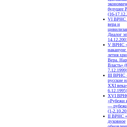
экономич
будущее 
(16-17.12
VI ВРНС 
вера и
цивилиза
Диалог эп
14.12.200
V ВРНС «
накануне 
летия хри
Вера. Нар
Власть» (
7.12.1999
III ВРНС 
русские н
XXI века»
6.12.1995
XVI ВРН
«Рубежи 
— рубежи
(1-2.10.20
II ВРНС 
духовное
обновлен