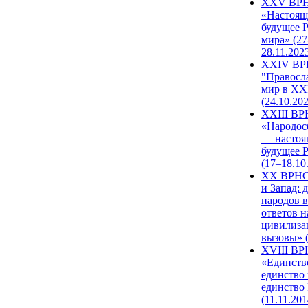
XXV ВР
«Настоящ
будущее 
мира» (27
28.11.202
XXIV В
"Правосл
мир в XXI
(24.10.20
XXIII В
«Народос
— настоя
будущее 
(17–18.10
XX ВРНС
и Запад: 
народов в
ответов н
цивилиза
вызовы» (
XVIII В
«Единств
единство 
единство
(11.11.201