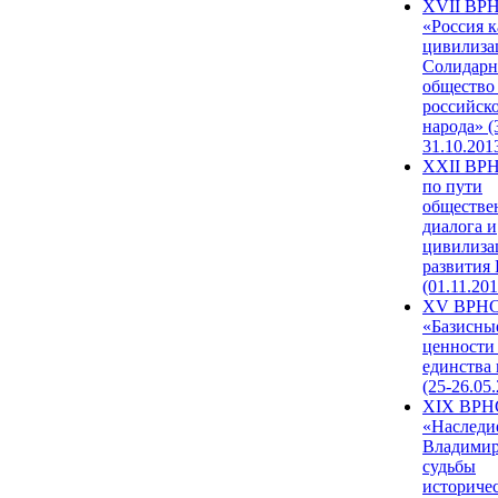
XVII ВР
«Россия к
цивилиза
Солидарн
общество
российск
народа» (
31.10.201
XXII ВРН
по пути
обществе
диалога и
цивилиза
развития
(01.11.201
XV ВРН
«Базисны
ценности
единства
(25-26.05.
XIX ВРН
«Наследи
Владимир
судьбы
историче