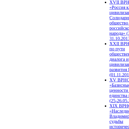
XVII ВР
«Россия к
цивилиза
Солидарн
общество
российск
народа» (
31.10.201
XXII ВРН
по пути
обществе
диалога и
цивилиза
развития
(01.11.201
XV ВРН
«Базисны
ценности
единства
(25-26.05.
XIX ВРН
«Наследи
Владимир
судьбы
историче