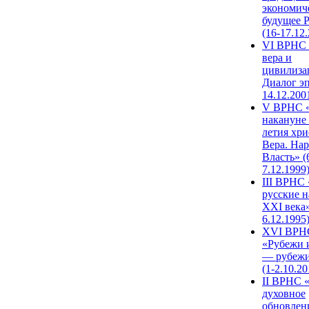
экономич
будущее 
(16-17.12
VI ВРНС 
вера и
цивилиза
Диалог эп
14.12.200
V ВРНС «
накануне 
летия хри
Вера. Нар
Власть» (
7.12.1999
III ВРНС 
русские н
XXI века»
6.12.1995
XVI ВРН
«Рубежи 
— рубежи
(1-2.10.20
II ВРНС 
духовное
обновлен