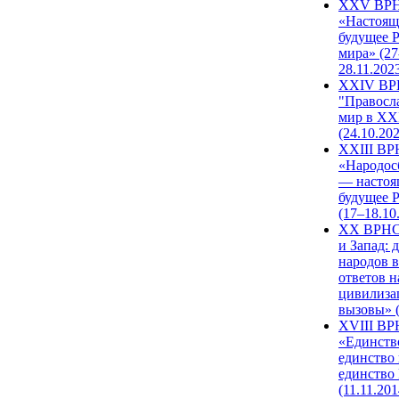
XXV ВР
«Настоящ
будущее 
мира» (27
28.11.202
XXIV В
"Правосл
мир в XXI
(24.10.20
XXIII В
«Народос
— настоя
будущее 
(17–18.10
XX ВРНС
и Запад: 
народов в
ответов н
цивилиза
вызовы» (
XVIII В
«Единств
единство 
единство
(11.11.201