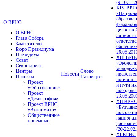
(9-10.11.2
XIV ВРН
«Национа
образован
О ВРНС
формиров
целостно
О ВРНС
личности
Глава Собора
ответств
Заместители
общества»
Бюро Президиума
26.05.201
Президиум
XIII ВРН
Совет
«Экологи
Секретариат
молодежь
Центры
Слово
Новости
нравстве
Проекты
Патриарха
причины 
Проект
и пути их
«Образование»
преодолен
Проект
23.05.200
«Демография»
XII ВРН
Проект ВРНС
«Будущие
«Экономика»
поколени
Общественные
национал
приемные
достояни
(20-22.02
XI ВРНС