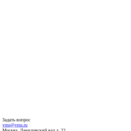
Задать вопрос
vrns@vrns.ru
Москва, Даниловский вал д. 22