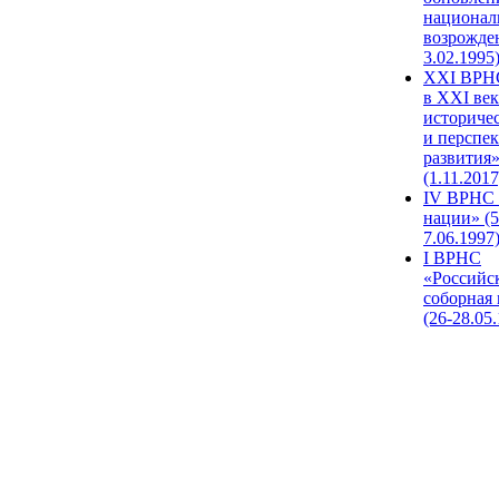
национал
возрожде
3.02.1995
XХI ВРНС
в XXI век
историче
и перспе
развития
(1.11.2017
IV ВРНС 
нации» (5
7.06.1997
I ВРНС
«Российс
соборная
(26-28.05