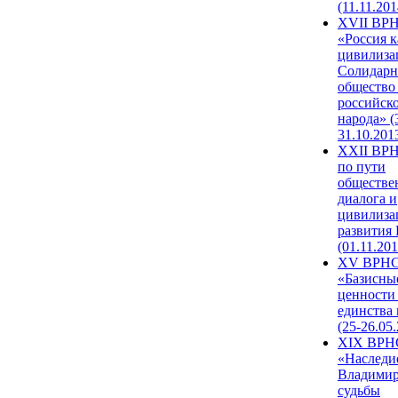
(11.11.201
XVII ВР
«Россия к
цивилиза
Солидарн
общество
российск
народа» (
31.10.201
XXII ВРН
по пути
обществе
диалога и
цивилиза
развития
(01.11.201
XV ВРН
«Базисны
ценности
единства
(25-26.05.
XIX ВРН
«Наследи
Владимир
судьбы