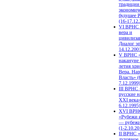
традиции
экономич
будущее 
(16-17.12
VI ВРНС 
вера и
цивилиза
Диалог эп
14.12.200
V ВРНС «
накануне 
летия хри
Вера. Нар
Власть» (
7.12.1999
III ВРНС 
русские н
XXI века»
6.12.1995
XVI ВРН
«Рубежи 
— рубежи
(1-2.10.20
II ВРНС 
духовное