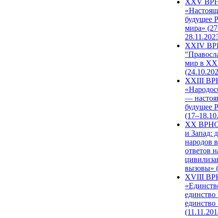
XXV ВР
«Настоящ
будущее 
мира» (27
28.11.202
XXIV В
"Правосл
мир в XXI
(24.10.20
XXIII В
«Народос
— настоя
будущее 
(17–18.10
XX ВРНС
и Запад: 
народов в
ответов н
цивилиза
вызовы» (
XVIII В
«Единств
единство 
единство
(11.11.201