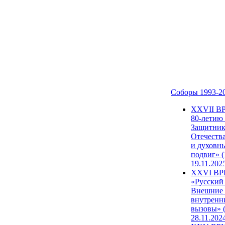
Соборы 1993-2
ХХVII В
80-летию
Защитни
Отечеств
и духовн
подвиг» (
19.11.202
XXVI В
«Русский
Внешние
внутренн
вызовы» (
28.11.202