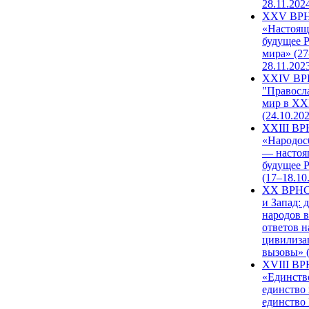
28.11.202
XXV ВР
«Настоящ
будущее 
мира» (27
28.11.202
XXIV В
"Правосл
мир в XXI
(24.10.20
XXIII В
«Народос
— настоя
будущее 
(17–18.10
XX ВРНС
и Запад: 
народов в
ответов н
цивилиза
вызовы» (
XVIII В
«Единств
единство 
единство