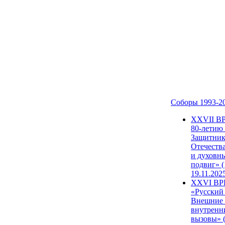
Соборы 1993-2
ХХVII В
80-летию
Защитни
Отечеств
и духовн
подвиг» (
19.11.202
XXVI В
«Русский
Внешние
внутренн
вызовы» (