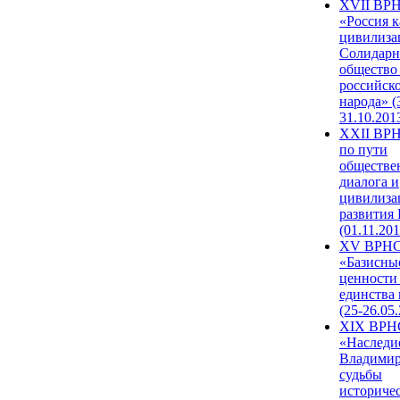
XVII ВР
«Россия к
цивилиза
Солидарн
общество
российск
народа» (
31.10.201
XXII ВРН
по пути
обществе
диалога и
цивилиза
развития
(01.11.201
XV ВРН
«Базисны
ценности
единства
(25-26.05.
XIX ВРН
«Наследи
Владимир
судьбы
историче