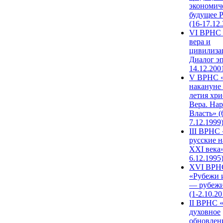
экономич
будущее 
(16-17.12
VI ВРНС 
вера и
цивилиза
Диалог эп
14.12.200
V ВРНС «
накануне 
летия хри
Вера. Нар
Власть» (
7.12.1999
III ВРНС 
русские н
XXI века»
6.12.1995
XVI ВРН
«Рубежи 
— рубежи
(1-2.10.20
II ВРНС 
духовное
обновлен