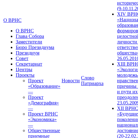
историче
(9-10.11.2
XIV ВРН
«Национа
О ВРНС
образован
О ВРНС
формиров
Глава Собора
целостно
Заместители
личности
Бюро Президиума
ответств
Президиум
общества»
Совет
26.05.201
Секретариат
XIII ВРН
Центры
«Экологи
Проекты
молодежь
Слово
Проект
Новости
нравстве
Патриарха
«Образование»
причины 
—
и пути их
Проект
преодолен
«Демография»
23.05.200
—
XII ВРН
Проект ВРНС
«Будущие
«Экономика»
поколени
—
национал
Общественные
достояни
приемные
(20-22.02