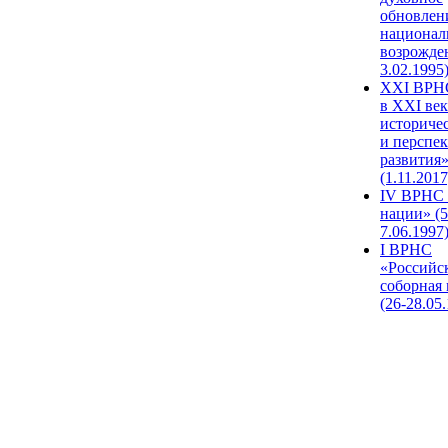
обновлен
национал
возрожде
3.02.1995
XХI ВРНС
в XXI век
историче
и перспе
развития
(1.11.2017
IV ВРНС 
нации» (5
7.06.1997
I ВРНС
«Российс
соборная
(26-28.05