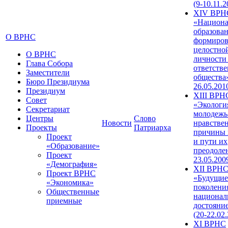
(9-10.11.2
XIV ВРН
«Национа
образован
О ВРНС
формиров
целостно
О ВРНС
личности
Глава Собора
ответств
Заместители
общества»
Бюро Президиума
26.05.201
Президиум
XIII ВРН
Совет
«Экологи
Секретариат
молодежь
Центры
Слово
Новости
нравстве
Проекты
Патриарха
причины 
Проект
и пути их
«Образование»
преодолен
Проект
23.05.200
«Демография»
XII ВРН
Проект ВРНС
«Будущие
«Экономика»
поколени
Общественные
национал
приемные
достояни
(20-22.02
XI ВРНС