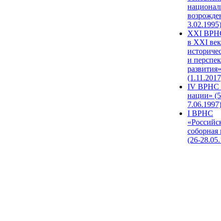
национал
возрожде
3.02.1995
XХI ВРНС
в XXI век
историче
и перспе
развития
(1.11.2017
IV ВРНС 
нации» (5
7.06.1997
I ВРНС
«Российс
соборная
(26-28.05