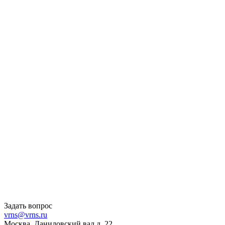
Задать вопрос
vrns@vrns.ru
Москва, Даниловский вал д. 22