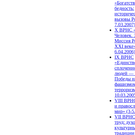
«Богатств
бедность:
историче
вызовы Ро
7.03.2007
X ВРНС «
Человек. 
Миссия Р
XXI веке»
6.04.2006
IX ВРНС
«Единств
сплоченн
людей — 
Победы н
фашизмом
терроризм
10.03.200
VIII ВРН
и правос
мир» (3-5
VII ВРНС
труд: дух
культурн
традиции