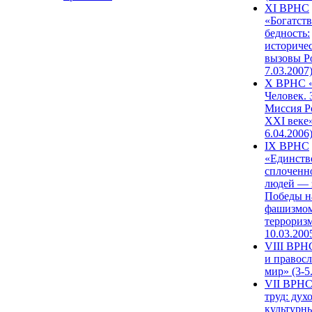
XI ВРНС
«Богатств
бедность:
историче
вызовы Ро
7.03.2007
X ВРНС «
Человек. 
Миссия Р
XXI веке»
6.04.2006
IX ВРНС
«Единств
сплоченн
людей — 
Победы н
фашизмом
терроризм
10.03.200
VIII ВРН
и правос
мир» (3-5
VII ВРНС
труд: дух
культурн