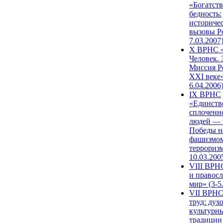
«Богатств
бедность:
историче
вызовы Ро
7.03.2007
X ВРНС «
Человек. 
Миссия Р
XXI веке»
6.04.2006
IX ВРНС
«Единств
сплоченн
людей — 
Победы н
фашизмом
терроризм
10.03.200
VIII ВРН
и правос
мир» (3-5
VII ВРНС
труд: дух
культурн
традиции