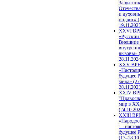
Защитни
Отечеств
и духовн
подвиг» (
19.11.202
XXVI В
«Русский
Внешние
внутренн
вызовы» (
28.11.202
XXV ВР
«Настоящ
будущее 
мира» (27
28.11.202
XXIV В
"Правосл
мир в XXI
(24.10.20
XXIII В
«Народос
— настоя
будущее 
(17–18.10