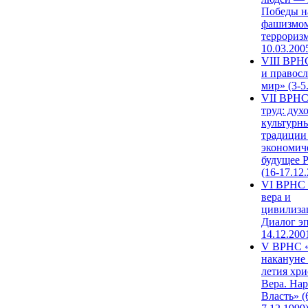
Победы н
фашизмом
терроризм
10.03.200
VIII ВРН
и правос
мир» (3-5
VII ВРНС
труд: дух
культурн
традиции
экономич
будущее 
(16-17.12
VI ВРНС 
вера и
цивилиза
Диалог эп
14.12.200
V ВРНС «
накануне 
летия хри
Вера. Нар
Власть» (