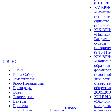
(01.11.201
XV ВРН
«Базисны
ценности
единства
(25-26.05.
XIX ВРН
«Наследи
Владимир
судьбы
историче
(9-10.11.2
XIV ВРН
«Национа
О ВРНС
образован
О ВРНС
формиров
Глава Собора
целостно
Заместители
личности
Бюро Президиума
ответств
Президиум
общества»
Совет
26.05.201
Секретариат
XIII ВРН
Центры
«Экологи
Проекты
молодежь
Слово
Проект
Новости
нравстве