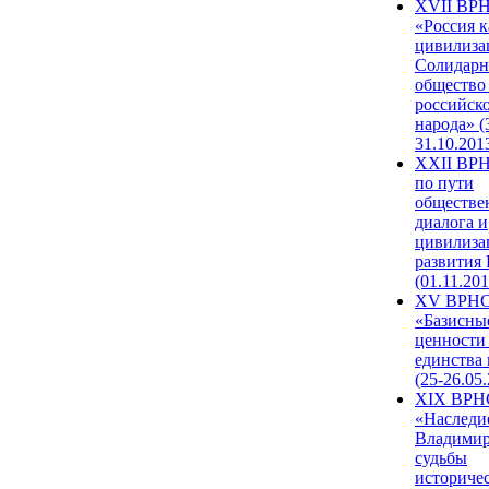
XVII ВР
«Россия к
цивилиза
Солидарн
общество
российск
народа» (
31.10.201
XXII ВРН
по пути
обществе
диалога и
цивилиза
развития
(01.11.201
XV ВРН
«Базисны
ценности
единства
(25-26.05.
XIX ВРН
«Наследи
Владимир
судьбы
историче