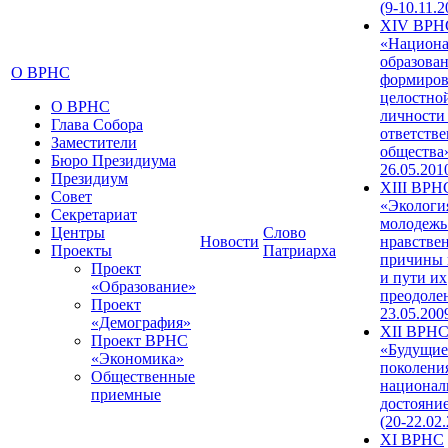
(9-10.11.2
XIV ВРН
«Национа
образован
О ВРНС
формиров
целостно
О ВРНС
личности
Глава Собора
ответств
Заместители
общества»
Бюро Президиума
26.05.201
Президиум
XIII ВРН
Совет
«Экологи
Секретариат
молодежь
Центры
Слово
Новости
нравстве
Проекты
Патриарха
причины 
Проект
и пути их
«Образование»
преодолен
Проект
23.05.200
«Демография»
XII ВРН
Проект ВРНС
«Будущие
«Экономика»
поколени
Общественные
национал
приемные
достояни
(20-22.02
XI ВРНС