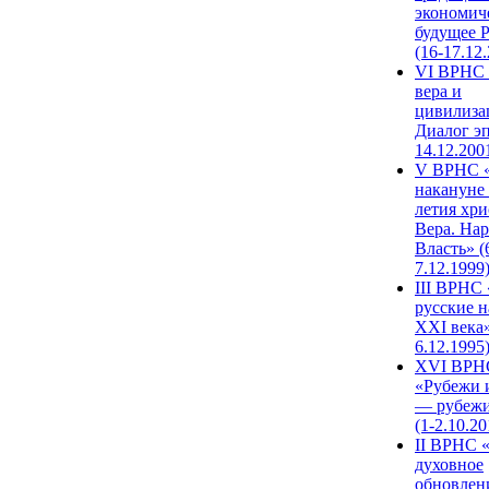
экономич
будущее 
(16-17.12
VI ВРНС 
вера и
цивилиза
Диалог эп
14.12.200
V ВРНС «
накануне 
летия хри
Вера. Нар
Власть» (
7.12.1999
III ВРНС 
русские н
XXI века»
6.12.1995
XVI ВРН
«Рубежи 
— рубежи
(1-2.10.20
II ВРНС 
духовное
обновлен