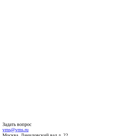
Задать вопрос
vrns@vrns.ru
Москва, Даниловский вал д. 22