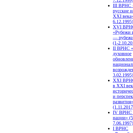
7.12.1999
III ВРНС 
русские н
XXI века»
6.12.1995
XVI ВРН
«Рубежи 
— рубежи
(1-2.10.20
II ВРНС 
духовное
обновлен
национал
возрожде
3.02.1995
XХI ВРНС
в XXI век
историче
и перспе
развития
(1.11.2017
IV ВРНС 
нации» (5
7.06.1997
I ВРНС