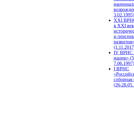
национал
возрожде
3.02.1995
XХI ВРНС
в XXI век
историче
и перспе
развития
(1.11.2017
IV ВРНС 
нации» (5
7.06.1997
I ВРНС
«Российс
соборная
(26-28.05