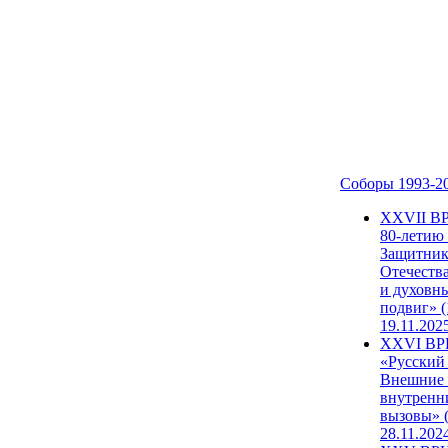
Соборы 1993-2
ХХVII В
80-летию
Защитни
Отечеств
и духовн
подвиг» (
19.11.202
XXVI В
«Русский
Внешние
внутренн
вызовы» (
28.11.202