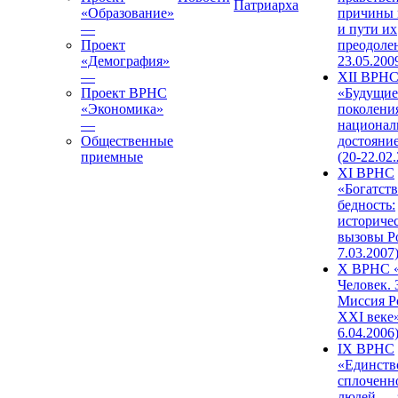
Патриарха
«Образование»
причины 
—
и пути их
Проект
преодолен
«Демография»
23.05.200
—
XII ВРН
Проект ВРНС
«Будущие
«Экономика»
поколени
—
национал
Общественные
достояни
приемные
(20-22.02
XI ВРНС
«Богатств
бедность:
историче
вызовы Ро
7.03.2007
X ВРНС «
Человек. 
Миссия Р
XXI веке»
6.04.2006
IX ВРНС
«Единств
сплоченн
людей — 