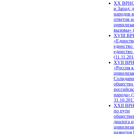
XX ВРНС
и Запад: 
народов в
ответов н
цивилиза
вызовы» (
XVIII В
«Единств
единство 
единство
(11.11.201
XVII ВР
«Россия к
цивилиза
Солидарн
общество
российск
народа» (
31.10.201
XXII ВРН
по пути
обществе
диалога и
цивилиза
развития