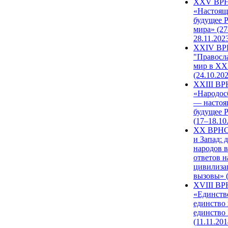
XXV ВР
«Настоящ
будущее 
мира» (27
28.11.202
XXIV В
"Правосл
мир в XXI
(24.10.20
XXIII В
«Народос
— настоя
будущее 
(17–18.10
XX ВРНС
и Запад: 
народов в
ответов н
цивилиза
вызовы» (
XVIII В
«Единств
единство 
единство
(11.11.201