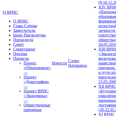
(9-10.11.2
XIV ВРН
«Национа
О ВРНС
образован
О ВРНС
формиров
Глава Собора
целостно
Заместители
личности
Бюро Президиума
ответств
Президиум
общества»
Совет
26.05.201
Секретариат
XIII ВРН
Центры
«Экологи
Проекты
молодежь
Слово
Проект
Новости
нравстве
Патриарха
«Образование»
причины 
—
и пути их
Проект
преодолен
«Демография»
23.05.200
—
XII ВРН
Проект ВРНС
«Будущие
«Экономика»
поколени
—
национал
Общественные
достояни
приемные
(20-22.02
XI ВРНС