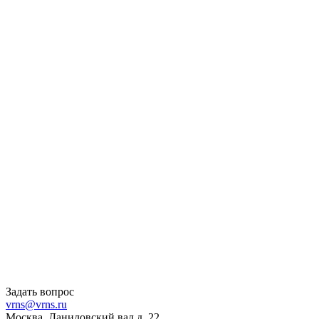
Задать вопрос
vrns@vrns.ru
Москва, Даниловский вал д. 22