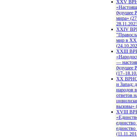
XXV ВР
«Настоящ
будущее 
мира» (27
28.11.202
XXIV В
"Правосл
мир в XXI
(24.10.20
XXIII В
«Народос
— настоя
будущее 
(17–18.10
XX ВРНС
и Запад: 
народов в
ответов н
цивилиза
вызовы» (
XVIII В
«Единств
единство 
единство
(11.11.201