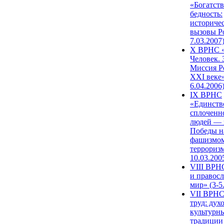
«Богатств
бедность:
историче
вызовы Ро
7.03.2007
X ВРНС «
Человек. 
Миссия Р
XXI веке»
6.04.2006
IX ВРНС
«Единств
сплоченн
людей — 
Победы н
фашизмом
терроризм
10.03.200
VIII ВРН
и правос
мир» (3-5
VII ВРНС
труд: дух
культурн
традиции