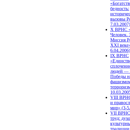
«Богатств
бедность:
историче
вызовы Ро
7.03.2007
X ВРНС «
Человек. 
Миссия Р
XXI веке»
6.04.2006
IX ВРНС
«Единств
сплоченн
людей — 
Победы н
фашизмом
терроризм
10.03.200
VIII ВРН
и правос
мир» (3-5
VII ВРНС
труд: дух
культурн
традиции