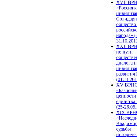
XVII ВР
«Россия к
цивилиза
Солидарн
общество
российск
народа» (
31.10.201
XXII ВРН
по пути
обществе
диалога и
цивилиза
развития
(01.11.201
XV ВРН
«Базисны
ценности
единства
(25-26.05.
XIX ВРН
«Наследи
Владимир
судьбы
историче