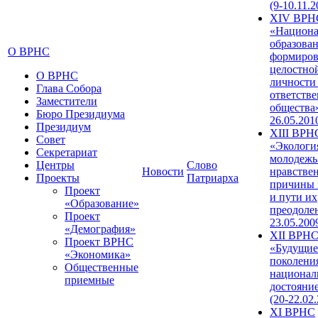
(9-10.11.2
XIV ВРН
«Национа
образован
О ВРНС
формиров
целостно
О ВРНС
личности
Глава Собора
ответств
Заместители
общества»
Бюро Президиума
26.05.201
Президиум
XIII ВРН
Совет
«Экологи
Секретариат
молодежь
Центры
Слово
Новости
нравстве
Проекты
Патриарха
причины 
Проект
и пути их
«Образование»
преодолен
Проект
23.05.200
«Демография»
XII ВРН
Проект ВРНС
«Будущие
«Экономика»
поколени
Общественные
национал
приемные
достояни
(20-22.02
XI ВРНС