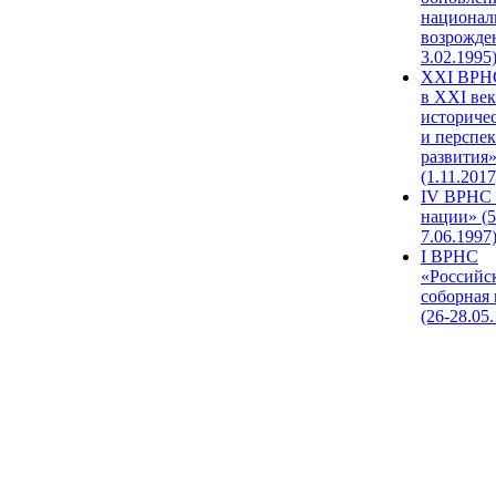
национал
возрожде
3.02.1995
XХI ВРНС
в XXI век
историче
и перспе
развития
(1.11.2017
IV ВРНС 
нации» (5
7.06.1997
I ВРНС
«Российс
соборная
(26-28.05