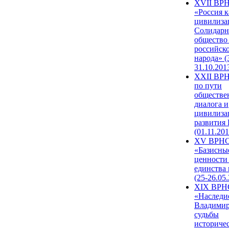
XVII ВР
«Россия к
цивилиза
Солидарн
общество
российск
народа» (
31.10.201
XXII ВРН
по пути
обществе
диалога и
цивилиза
развития
(01.11.201
XV ВРН
«Базисны
ценности
единства
(25-26.05.
XIX ВРН
«Наследи
Владимир
судьбы
историче