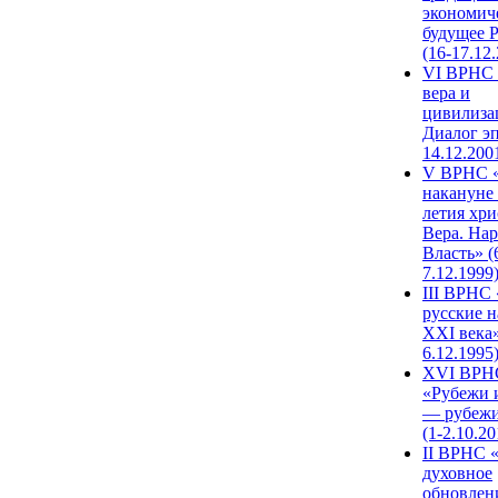
экономич
будущее 
(16-17.12
VI ВРНС 
вера и
цивилиза
Диалог эп
14.12.200
V ВРНС «
накануне 
летия хри
Вера. Нар
Власть» (
7.12.1999
III ВРНС 
русские н
XXI века»
6.12.1995
XVI ВРН
«Рубежи 
— рубежи
(1-2.10.20
II ВРНС 
духовное
обновлен