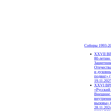
Соборы 1993-2
ХХVII В
80-летию
Защитни
Отечеств
и духовн
подвиг» (
19.11.202
XXVI В
«Русский
Внешние
внутренн
вызовы» (
28.11.202