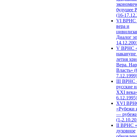
экономич
будущее 
(16-17.12
VI ВРНС 
вера и
цивилиза
Диалог эп
14.12.200
V ВРНС «
накануне 
летия хри
Вера. Нар
Власть» (
7.12.1999
III ВРНС 
русские н
XXI века»
6.12.1995
XVI ВРН
«Рубежи 
— рубежи
(1-2.10.20
II ВРНС 
духовное
обновлен