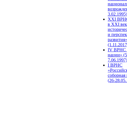
национал
возрожде
3.02.1995
XХI ВРНС
в XXI век
историче
и перспе
развития
(1.11.2017
IV ВРНС 
нации» (5
7.06.1997
I ВРНС
«Российс
соборная
(26-28.05