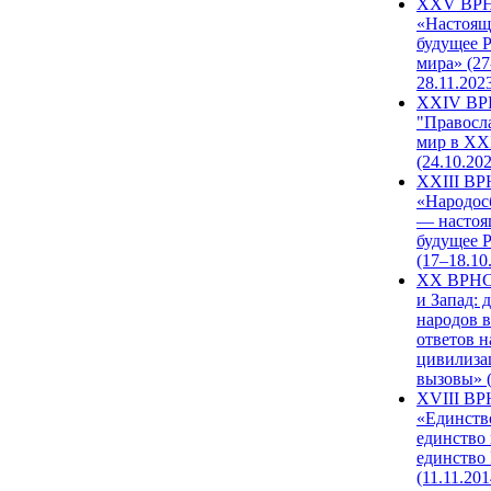
XXV ВР
«Настоящ
будущее 
мира» (27
28.11.202
XXIV В
"Правосл
мир в XXI
(24.10.20
XXIII В
«Народос
— настоя
будущее 
(17–18.10
XX ВРНС
и Запад: 
народов в
ответов н
цивилиза
вызовы» (
XVIII В
«Единств
единство 
единство
(11.11.201