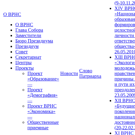
(9-10.11.2
XIV ВРН
«Национа
О ВРНС
образован
О ВРНС
формиров
Глава Собора
целостно
Заместители
личности
Бюро Президиума
ответств
Президиум
общества»
Совет
26.05.201
Секретариат
XIII ВРН
Центры
«Экологи
Проекты
молодежь
Слово
Проект
Новости
нравстве
Патриарха
«Образование»
причины 
—
и пути их
Проект
преодолен
«Демография»
23.05.200
—
XII ВРН
Проект ВРНС
«Будущие
«Экономика»
поколени
—
национал
Общественные
достояни
приемные
(20-22.02
XI ВРНС