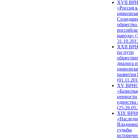
XVII ВР
«Россия к
цивилиза
Солидарн
общество
российск
народа» (
31.10.201
XXII ВРН
по пути
обществе
диалога и
цивилиза
развития
(01.11.201
XV ВРН
«Базисны
ценности
единства
(25-26.05.
XIX ВРН
«Наследи
Владимир
судьбы
историче