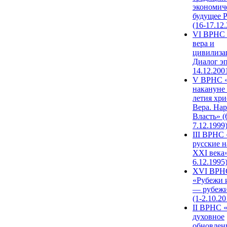
экономич
будущее 
(16-17.12
VI ВРНС 
вера и
цивилиза
Диалог эп
14.12.200
V ВРНС «
накануне 
летия хри
Вера. Нар
Власть» (
7.12.1999
III ВРНС 
русские н
XXI века»
6.12.1995
XVI ВРН
«Рубежи 
— рубежи
(1-2.10.20
II ВРНС 
духовное
обновлен