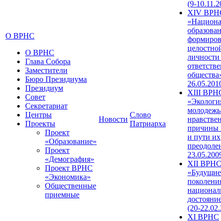
(9-10.11.2
XIV ВРН
«Национа
образован
О ВРНС
формиров
целостно
О ВРНС
личности
Глава Собора
ответств
Заместители
общества»
Бюро Президиума
26.05.201
Президиум
XIII ВРН
Совет
«Экологи
Секретариат
молодежь
Центры
Слово
Новости
нравстве
Проекты
Патриарха
причины 
Проект
и пути их
«Образование»
преодолен
Проект
23.05.200
«Демография»
XII ВРН
Проект ВРНС
«Будущие
«Экономика»
поколени
Общественные
национал
приемные
достояни
(20-22.02
XI ВРНС