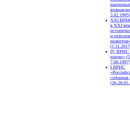
национал
возрожде
3.02.1995
XХI ВРНС
в XXI век
историче
и перспе
развития
(1.11.2017
IV ВРНС 
нации» (5
7.06.1997
I ВРНС
«Российс
соборная
(26-28.05