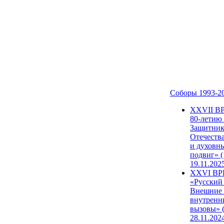
Соборы 1993-2
ХХVII В
80-летию
Защитни
Отечеств
и духовн
подвиг» (
19.11.202
XXVI В
«Русский
Внешние
внутренн
вызовы» (
28.11.202