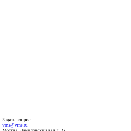
Задать вопрос
vrns@vrns.ru
Москва, Даниловский вал д. 22