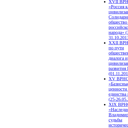
XVII ВР
«Россия к
цивилиза
Солидарн
общество
российск
народа» (
31.10.201
XXII ВРН
по пути
обществе
диалога и
цивилиза
развития
(01.11.201
XV ВРН
«Базисны
ценности
единства
(25-26.05.
XIX ВРН
«Наследи
Владимир
судьбы
историче