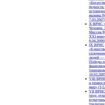
«Богатств
бедность:
историче
вызовы Ро
7.03.2007
X ВРНС «
Человек. 
Миссия Р
XXI веке»
6.04.2006
IX ВРНС
«Единств
сплоченн
людей — 
Победы н
фашизмом
терроризм
10.03.200
VIII ВРН
и правос
мир» (3-5
VII ВРНС
труд: дух
культурн
традиции