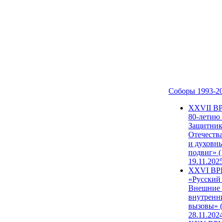
Соборы 1993-2
ХХVII В
80-летию
Защитни
Отечеств
и духовн
подвиг» (
19.11.202
XXVI В
«Русский
Внешние
внутренн
вызовы» (
28.11.202