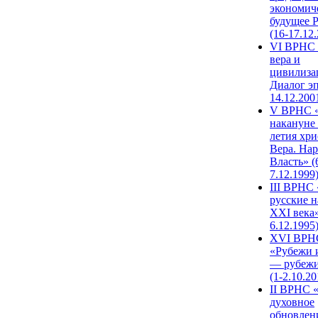
экономич
будущее 
(16-17.12
VI ВРНС 
вера и
цивилиза
Диалог эп
14.12.200
V ВРНС «
накануне 
летия хри
Вера. Нар
Власть» (
7.12.1999
III ВРНС 
русские н
XXI века»
6.12.1995
XVI ВРН
«Рубежи 
— рубежи
(1-2.10.20
II ВРНС 
духовное
обновлен