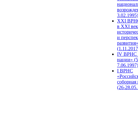
национал
возрожде
3.02.1995
XХI ВРНС
в XXI век
историче
и перспе
развития
(1.11.2017
IV ВРНС 
нации» (5
7.06.1997
I ВРНС
«Российс
соборная
(26-28.05