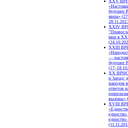
XXV ВР
«Настоящ
будущее 
мира» (27
28.11.202
XXIV В
"Правосл
мир в XXI
(24.10.20
XXIII В
«Народос
— настоя
будущее 
(17–18.10
XX ВРНС
и Запад: 
народов в
ответов н
цивилиза
вызовы» (
XVIII В
«Единств
единство 
единство
(11.11.201