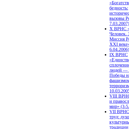
«Богатств
бедность:
историче
вызовы Ро
7.03.2007
X ВРНС «
Человек. 
Миссия Р
XXI веке»
6.04.2006
IX ВРНС
«Единств
сплоченн
людей — 
Победы н
фашизмом
терроризм
10.03.200
VIII ВРН
и правос
мир» (3-5
VII ВРНС
труд: дух
культурн
традиции