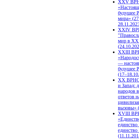
XXV ВР
«Настоящ
будущее 
мира» (27
28.11.202
XXIV В
"Правосл
мир в XXI
(24.10.20
XXIII В
«Народос
— настоя
будущее 
(17–18.10
XX ВРНС
и Запад: 
народов в
ответов н
цивилиза
вызовы» (
XVIII В
«Единств
единство 
единство
(11.11.201