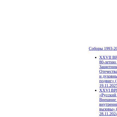
Соборы 1993-2
ХХVII В
80-летию
Защитни
Отечеств
и духовн
подвиг» (
19.11.202
XXVI В
«Русский
Внешние
внутренн
вызовы» (
28.11.202