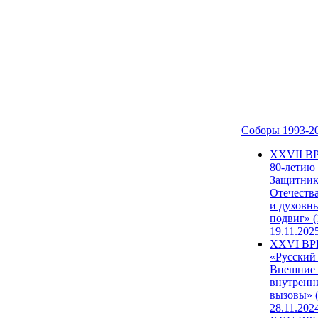
Соборы 1993-2
ХХVII В
80-летию
Защитни
Отечеств
и духовн
подвиг» (
19.11.202
XXVI В
«Русский
Внешние
внутренн
вызовы» (
28.11.202