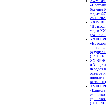
XXV ВР
«Настоящ
будущее 
мира» (27
28.11.202
XXIV В
"Правосл
мир в XXI
(24.10.20
XXIII В
«Народос
— настоя
будущее 
(17–18.10
XX ВРНС
и Запад: 
народов в
ответов н
цивилиза
вызовы» (
XVIII В
«Единств
единство 
единство
(11.11.201