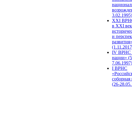
национал
возрожде
3.02.1995
XХI ВРНС
в XXI век
историче
и перспе
развития
(1.11.2017
IV ВРНС 
нации» (5
7.06.1997
I ВРНС
«Российс
соборная
(26-28.05