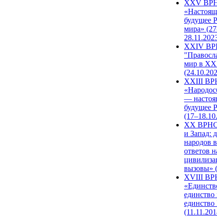
XXV ВР
«Настоящ
будущее 
мира» (27
28.11.202
XXIV В
"Правосл
мир в XXI
(24.10.20
XXIII В
«Народос
— настоя
будущее 
(17–18.10
XX ВРНС
и Запад: 
народов в
ответов н
цивилиза
вызовы» (
XVIII В
«Единств
единство 
единство
(11.11.201