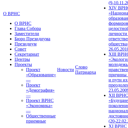
(9-10.11.2
XIV ВРН
«Национа
О ВРНС
образован
О ВРНС
формиров
Глава Собора
целостно
Заместители
личности
Бюро Президиума
ответств
Президиум
общества»
Совет
26.05.201
Секретариат
XIII ВРН
Центры
«Экологи
Проекты
молодежь
Слово
Проект
Новости
нравстве
Патриарха
«Образование»
причины 
—
и пути их
Проект
преодолен
«Демография»
23.05.200
—
XII ВРН
Проект ВРНС
«Будущие
«Экономика»
поколени
—
национал
Общественные
достояни
приемные
(20-22.02
XI ВРНС