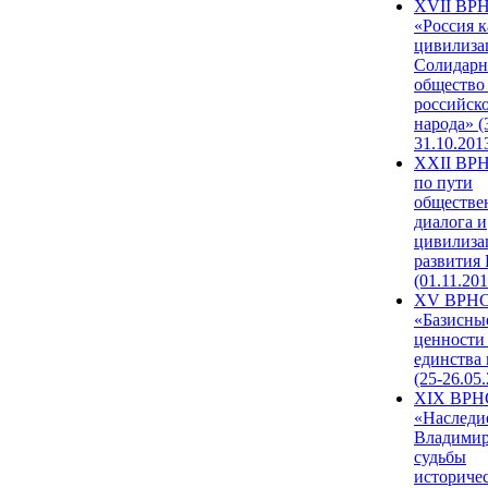
XVII ВР
«Россия к
цивилиза
Солидарн
общество
российск
народа» (
31.10.201
XXII ВРН
по пути
обществе
диалога и
цивилиза
развития
(01.11.201
XV ВРН
«Базисны
ценности
единства
(25-26.05.
XIX ВРН
«Наследи
Владимир
судьбы
историче