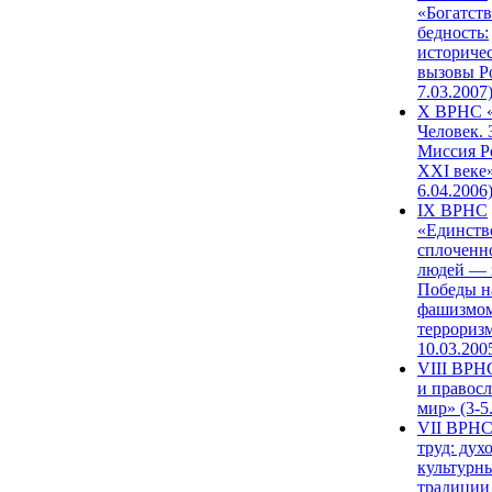
«Богатств
бедность:
историче
вызовы Ро
7.03.2007
X ВРНС «
Человек. 
Миссия Р
XXI веке»
6.04.2006
IX ВРНС
«Единств
сплоченн
людей — 
Победы н
фашизмом
терроризм
10.03.200
VIII ВРН
и правос
мир» (3-5
VII ВРНС
труд: дух
культурн
традиции