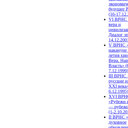
экономич
будущее 
(16-17.12
VI ВРНС 
вера и
цивилиза
Диалог эп
14.12.200
V ВРНС «
накануне 
летия хри
Вера. Нар
Власть» (
7.12.1999
III ВРНС 
русские н
XXI века»
6.12.1995
XVI ВРН
«Рубежи 
— рубежи
(1-2.10.20
II ВРНС 
духовное
обновлен