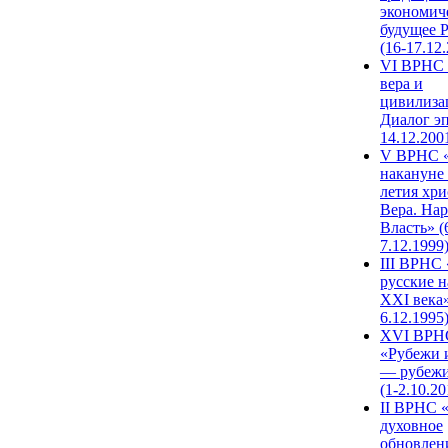
экономич
будущее 
(16-17.12
VI ВРНС 
вера и
цивилиза
Диалог эп
14.12.200
V ВРНС «
накануне 
летия хри
Вера. Нар
Власть» (
7.12.1999
III ВРНС 
русские н
XXI века»
6.12.1995
XVI ВРН
«Рубежи 
— рубежи
(1-2.10.20
II ВРНС 
духовное
обновлен