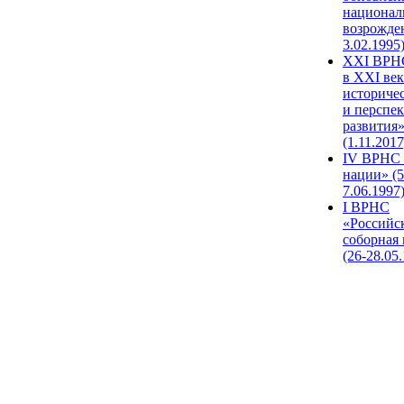
национал
возрожде
3.02.1995
XХI ВРНС
в XXI век
историче
и перспе
развития
(1.11.2017
IV ВРНС 
нации» (5
7.06.1997
I ВРНС
«Российс
соборная
(26-28.05