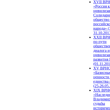
XVII ВР
«Россия к
цивилиза
Солидарн
общество
российск
народа» (
31.10.201
XXII ВРН
по пути
обществе
диалога и
цивилиза
развития
(01.11.201
XV ВРН
«Базисны
ценности
единства
(25-26.05.
XIX ВРН
«Наследи
Владимир
судьбы
историче