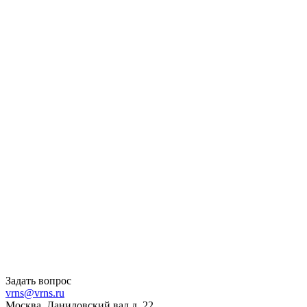
Задать вопрос
vrns@vrns.ru
Москва, Даниловский вал д. 22