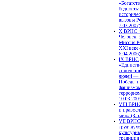
«Богатств
бедность:
историче
вызовы Ро
7.03.2007
X ВРНС «
Человек. 
Миссия Р
XXI веке»
6.04.2006
IX ВРНС
«Единств
сплоченн
людей — 
Победы н
фашизмом
терроризм
10.03.200
VIII ВРН
и правос
мир» (3-5
VII ВРНС
труд: дух
культурн
традиции