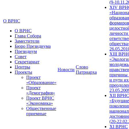
(9-10.11.2
XIV ВРН
«Национа
образован
О ВРНС
формиров
целостно
О ВРНС
личности
Глава Собора
ответств
Заместители
общества»
Бюро Президиума
26.05.201
Президиум
XIII ВРН
Совет
«Экологи
Секретариат
молодежь
Центры
Слово
Новости
нравстве
Проекты
Патриарха
причины 
Проект
и пути их
«Образование»
преодолен
Проект
23.05.200
«Демография»
XII ВРН
Проект ВРНС
«Будущие
«Экономика»
поколени
Общественные
национал
приемные
достояни
(20-22.02
XI ВРНС