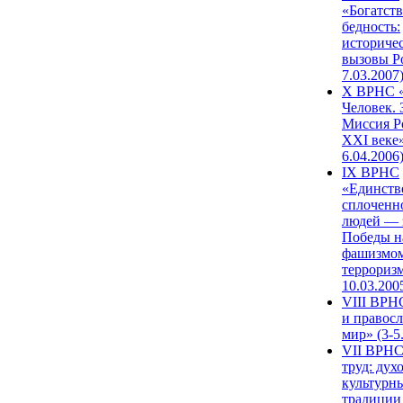
«Богатств
бедность:
историче
вызовы Ро
7.03.2007
X ВРНС «
Человек. 
Миссия Р
XXI веке»
6.04.2006
IX ВРНС
«Единств
сплоченн
людей — 
Победы н
фашизмом
терроризм
10.03.200
VIII ВРН
и правос
мир» (3-5
VII ВРНС
труд: дух
культурн
традиции