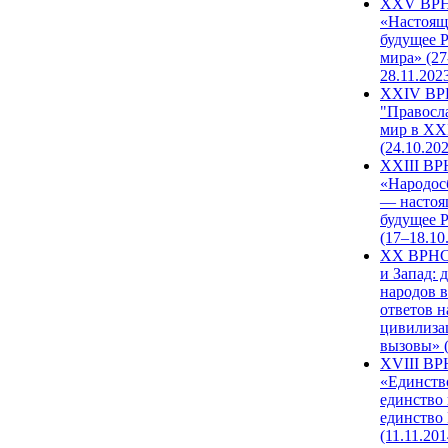
XXV ВР
«Настоящ
будущее 
мира» (27
28.11.202
XXIV В
"Правосл
мир в XXI
(24.10.20
XXIII В
«Народос
— настоя
будущее 
(17–18.10
XX ВРНС
и Запад: 
народов в
ответов н
цивилиза
вызовы» (
XVIII В
«Единств
единство 
единство
(11.11.201