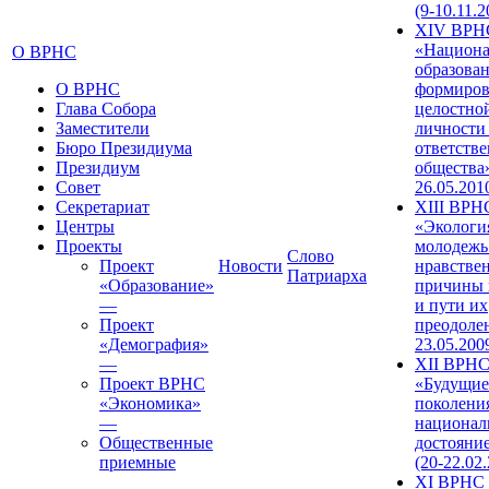
(9-10.11.2
XIV ВРН
«Национа
О ВРНС
образован
О ВРНС
формиров
Глава Собора
целостно
Заместители
личности
Бюро Президиума
ответств
Президиум
общества»
Совет
26.05.201
Секретариат
XIII ВРН
Центры
«Экологи
Проекты
молодежь
Слово
Проект
Новости
нравстве
Патриарха
«Образование»
причины 
—
и пути их
Проект
преодолен
«Демография»
23.05.200
—
XII ВРН
Проект ВРНС
«Будущие
«Экономика»
поколени
—
национал
Общественные
достояни
приемные
(20-22.02
XI ВРНС