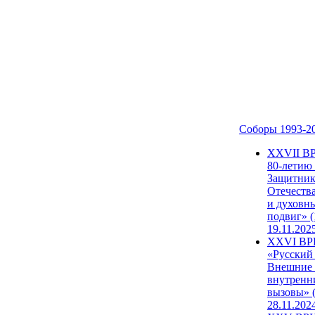
Соборы 1993-2
ХХVII В
80-летию
Защитни
Отечеств
и духовн
подвиг» (
19.11.202
XXVI В
«Русский
Внешние
внутренн
вызовы» (
28.11.202