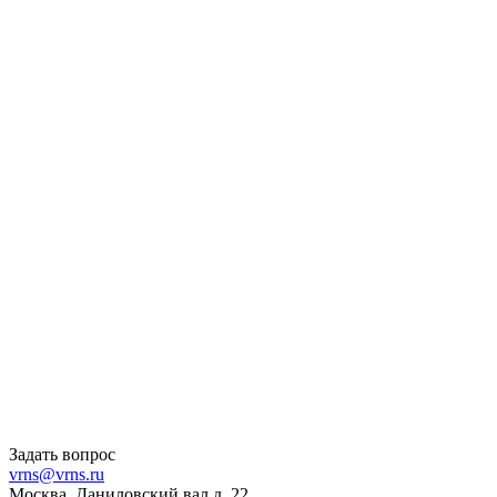
Задать вопрос
vrns@vrns.ru
Москва, Даниловский вал д. 22