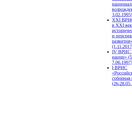
национал
возрожде
3.02.1995
XХI ВРНС
в XXI век
историче
и перспе
развития
(1.11.2017
IV ВРНС 
нации» (5
7.06.1997
I ВРНС
«Российс
соборная
(26-28.05