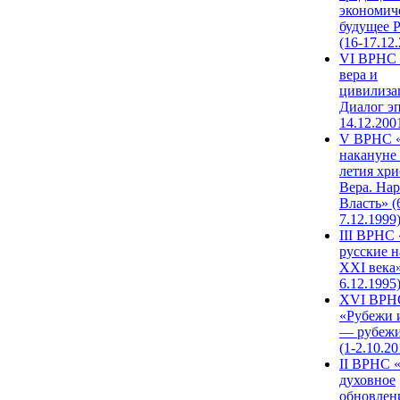
экономич
будущее 
(16-17.12
VI ВРНС 
вера и
цивилиза
Диалог эп
14.12.200
V ВРНС «
накануне 
летия хри
Вера. Нар
Власть» (
7.12.1999
III ВРНС 
русские н
XXI века»
6.12.1995
XVI ВРН
«Рубежи 
— рубежи
(1-2.10.20
II ВРНС 
духовное
обновлен