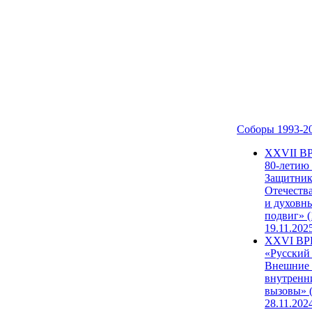
Соборы 1993-2
ХХVII В
80-летию
Защитни
Отечеств
и духовн
подвиг» (
19.11.202
XXVI В
«Русский
Внешние
внутренн
вызовы» (
28.11.202