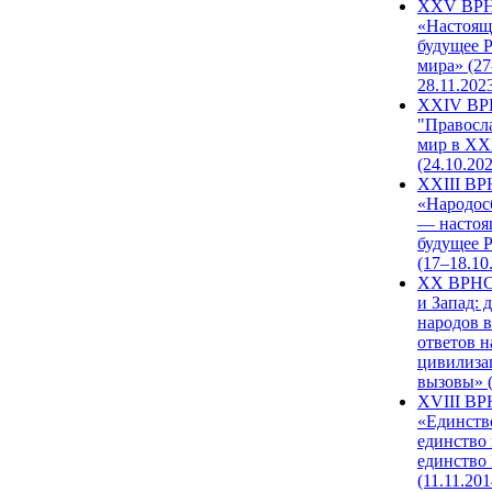
XXV ВР
«Настоящ
будущее 
мира» (27
28.11.202
XXIV В
"Правосл
мир в XXI
(24.10.20
XXIII В
«Народос
— настоя
будущее 
(17–18.10
XX ВРНС
и Запад: 
народов в
ответов н
цивилиза
вызовы» (
XVIII В
«Единств
единство 
единство
(11.11.201