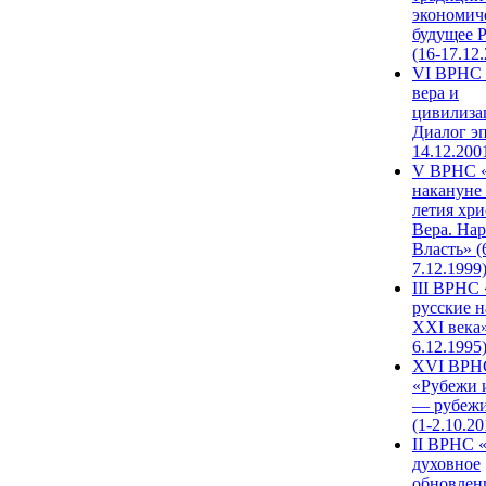
экономич
будущее 
(16-17.12
VI ВРНС 
вера и
цивилиза
Диалог эп
14.12.200
V ВРНС «
накануне 
летия хри
Вера. Нар
Власть» (
7.12.1999
III ВРНС 
русские н
XXI века»
6.12.1995
XVI ВРН
«Рубежи 
— рубежи
(1-2.10.20
II ВРНС 
духовное
обновлен