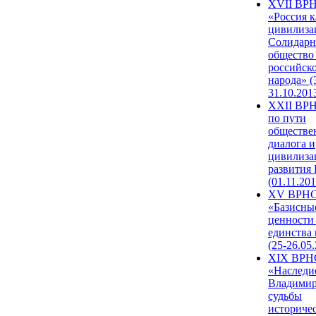
XVII ВР
«Россия к
цивилиза
Солидарн
общество
российск
народа» (
31.10.201
XXII ВРН
по пути
обществе
диалога и
цивилиза
развития
(01.11.201
XV ВРН
«Базисны
ценности
единства
(25-26.05.
XIX ВРН
«Наследи
Владимир
судьбы
историче