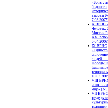
«Богатств
бедность:
историче
вызовы Ро
7.03.2007
X ВРНС «
Человек. 
Миссия Р
XXI веке»
6.04.2006
IX ВРНС
«Единств
сплоченн
людей — 
Победы н
фашизмом
терроризм
10.03.200
VIII ВРН
и правос
мир» (3-5
VII ВРНС
труд: дух
культурн
традиции