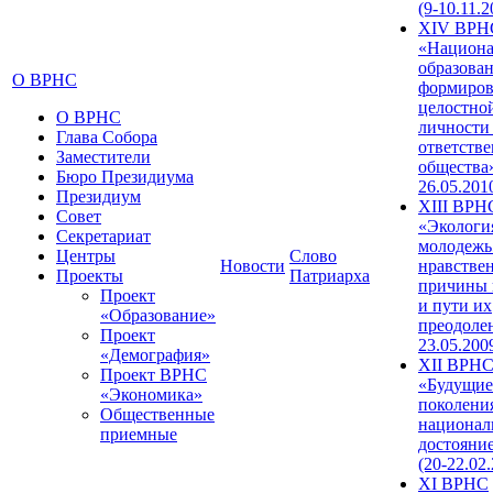
(9-10.11.2
XIV ВРН
«Национа
образован
О ВРНС
формиров
целостно
О ВРНС
личности
Глава Собора
ответств
Заместители
общества»
Бюро Президиума
26.05.201
Президиум
XIII ВРН
Совет
«Экологи
Секретариат
молодежь
Центры
Слово
Новости
нравстве
Проекты
Патриарха
причины 
Проект
и пути их
«Образование»
преодолен
Проект
23.05.200
«Демография»
XII ВРН
Проект ВРНС
«Будущие
«Экономика»
поколени
Общественные
национал
приемные
достояни
(20-22.02
XI ВРНС