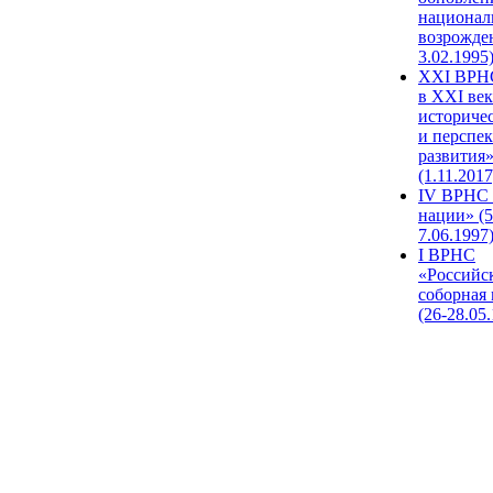
национал
возрожде
3.02.1995
XХI ВРНС
в XXI век
историче
и перспе
развития
(1.11.2017
IV ВРНС 
нации» (5
7.06.1997
I ВРНС
«Российс
соборная
(26-28.05