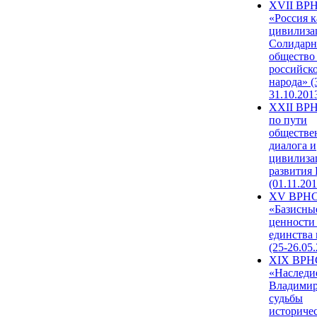
XVII ВР
«Россия к
цивилиза
Солидарн
общество
российск
народа» (
31.10.201
XXII ВРН
по пути
обществе
диалога и
цивилиза
развития
(01.11.201
XV ВРН
«Базисны
ценности
единства
(25-26.05.
XIX ВРН
«Наследи
Владимир
судьбы
историче