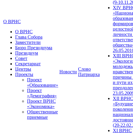
(9-10.11.2
XIV ВРН
«Национа
образован
О ВРНС
формиров
целостно
О ВРНС
личности
Глава Собора
ответств
Заместители
общества»
Бюро Президиума
26.05.201
Президиум
XIII ВРН
Совет
«Экологи
Секретариат
молодежь
Центры
Слово
Новости
нравстве
Проекты
Патриарха
причины 
Проект
и пути их
«Образование»
преодолен
Проект
23.05.200
«Демография»
XII ВРН
Проект ВРНС
«Будущие
«Экономика»
поколени
Общественные
национал
приемные
достояни
(20-22.02
XI ВРНС