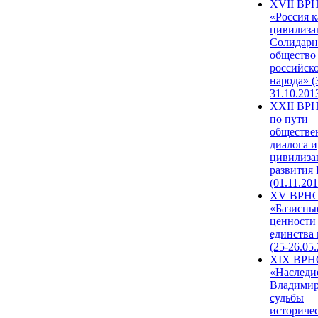
XVII ВР
«Россия к
цивилиза
Солидарн
общество
российск
народа» (
31.10.201
XXII ВРН
по пути
обществе
диалога и
цивилиза
развития
(01.11.201
XV ВРН
«Базисны
ценности
единства
(25-26.05.
XIX ВРН
«Наследи
Владимир
судьбы
историче