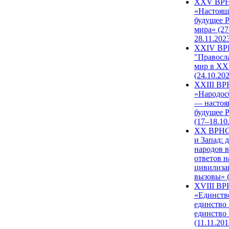
XXV ВР
«Настоящ
будущее 
мира» (27
28.11.202
XXIV В
"Правосл
мир в XXI
(24.10.20
XXIII В
«Народос
— настоя
будущее 
(17–18.10
XX ВРНС
и Запад: 
народов в
ответов н
цивилиза
вызовы» (
XVIII В
«Единств
единство 
единство
(11.11.201