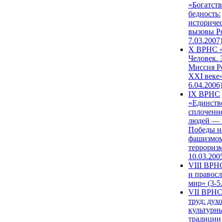
«Богатств
бедность:
историче
вызовы Ро
7.03.2007
X ВРНС «
Человек. 
Миссия Р
XXI веке»
6.04.2006
IX ВРНС
«Единств
сплоченн
людей — 
Победы н
фашизмом
терроризм
10.03.200
VIII ВРН
и правос
мир» (3-5
VII ВРНС
труд: дух
культурн
традиции