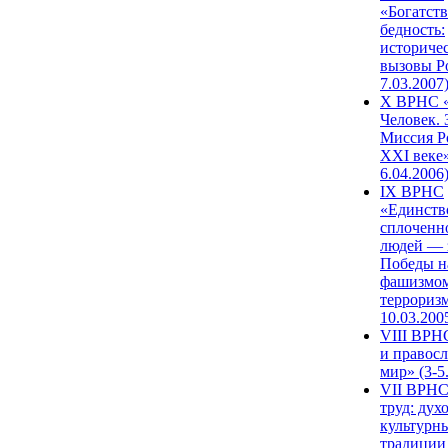
«Богатств
бедность:
историче
вызовы Ро
7.03.2007
X ВРНС «
Человек. 
Миссия Р
XXI веке»
6.04.2006
IX ВРНС
«Единств
сплоченн
людей — 
Победы н
фашизмом
терроризм
10.03.200
VIII ВРН
и правос
мир» (3-5
VII ВРНС
труд: дух
культурн
традиции