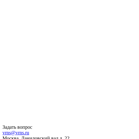
Задать вопрос
vrns@vrns.ru
Москва, Даниловский вал д. 22