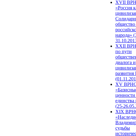
XVII ВР
«Россия к
цивилиза
Солидарн
общество
российск
народа» (
31.10.201
XXII ВРН
по пути
обществе
диалога и
цивилиза
развития
(01.11.201
XV ВРН
«Базисны
ценности
единства
(25-26.05.
XIX ВРН
«Наследи
Владимир
судьбы
историче