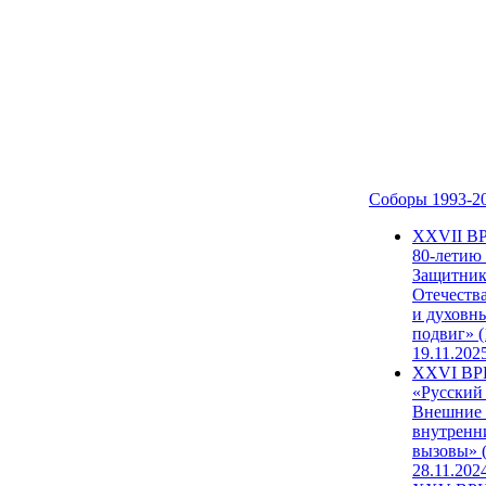
Соборы 1993-2
ХХVII В
80-летию
Защитни
Отечеств
и духовн
подвиг» (
19.11.202
XXVI В
«Русский
Внешние
внутренн
вызовы» (
28.11.202