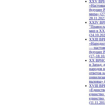
XXV ВР
«Настоящ
будущее 
мира» (27
28.11.202
XXIV В
"Правосл
мир в XXI
(24.10.20
XXIII В
«Народос
— настоя
будущее 
(17–18.10
XX ВРНС
и Запад: 
народов в
ответов н
цивилиза
вызовы» (
XVIII В
«Единств
единство 
единство
(11.11.201