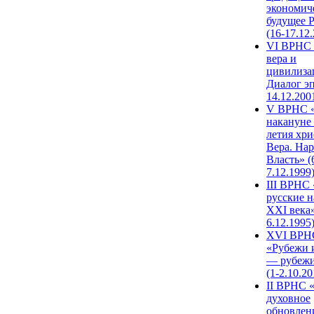
экономич
будущее 
(16-17.12
VI ВРНС 
вера и
цивилиза
Диалог эп
14.12.200
V ВРНС «
накануне 
летия хри
Вера. Нар
Власть» (
7.12.1999
III ВРНС 
русские н
XXI века»
6.12.1995
XVI ВРН
«Рубежи 
— рубежи
(1-2.10.20
II ВРНС 
духовное
обновлен