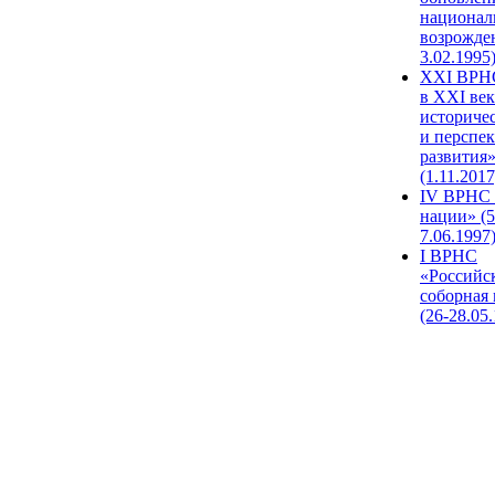
национал
возрожде
3.02.1995
XХI ВРНС
в XXI век
историче
и перспе
развития
(1.11.2017
IV ВРНС 
нации» (5
7.06.1997
I ВРНС
«Российс
соборная
(26-28.05