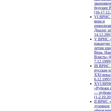
экономич
будущее 
(16-17.12
VI ВРНС 
вера и
цивилиза
Диалог эп
14.12.200
V ВРНС «
накануне 
летия хри
Вера. Нар
Власть» (
7.12.1999
III ВРНС 
русские н
XXI века»
6.12.1995
XVI ВРН
«Рубежи 
— рубежи
(1-2.10.20
II ВРНС 
духовное
обновлен