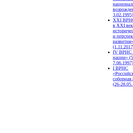
национал
возрожде
3.02.1995
XХI ВРНС
в XXI век
историче
и перспе
развития
(1.11.2017
IV ВРНС 
нации» (5
7.06.1997
I ВРНС
«Российс
соборная
(26-28.05