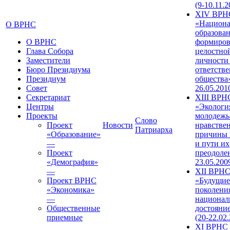
(9-10.11.2
XIV ВРН
«Национа
О ВРНС
образован
О ВРНС
формиров
Глава Собора
целостно
Заместители
личности
Бюро Президиума
ответств
Президиум
общества»
Совет
26.05.201
Секретариат
XIII ВРН
Центры
«Экологи
Проекты
молодежь
Слово
Проект
Новости
нравстве
Патриарха
«Образование»
причины 
—
и пути их
Проект
преодолен
«Демография»
23.05.200
—
XII ВРН
Проект ВРНС
«Будущие
«Экономика»
поколени
—
национал
Общественные
достояни
приемные
(20-22.02
XI ВРНС